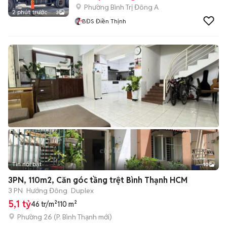
Phường Bình Trị Đông A
2 phút trước
3
BĐS Điền Thịnh
Tin nổi bật
10
+
2
3PN, 110m2, Căn góc tầng trệt Bình Thạnh HCM
3 PN
Hướng Đông
Duplex
5,1 tỷ
46 tr/m²
110 m²
Phường 26
(
P. Bình Thạnh
mới)