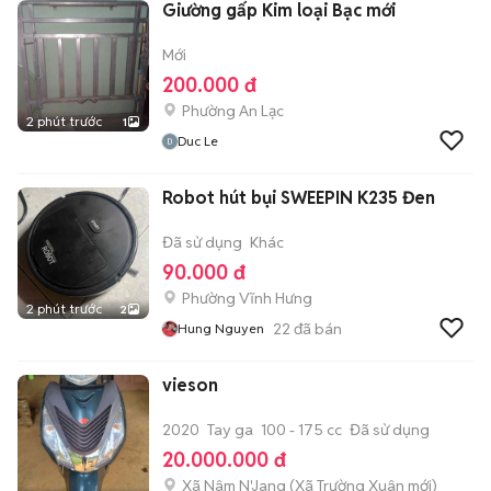
Giường gấp Kim loại Bạc mới
Mới
200.000 đ
Phường An Lạc
2 phút trước
1
Duc Le
Robot hút bụi SWEEPIN K235 Đen
Đã sử dụng
Khác
90.000 đ
Phường Vĩnh Hưng
2 phút trước
2
22
đã bán
Hung Nguyen
vieson
2020
Tay ga
100 - 175 cc
Đã sử dụng
20.000.000 đ
Xã Nâm N'Jang
(
Xã Trường Xuân
mới)