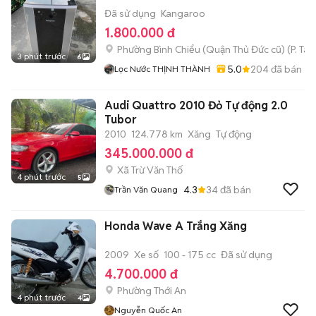
Đã sử dụng
Kangaroo
1.800.000 đ
Phường Bình Chiểu (Quận Thủ Đức cũ)
(
P. Ta
3 phút trước
6
5.0
204
đã bán
Lọc Nước THỊNH THÀNH
Audi Quattro 2010 Đỏ Tự động 2.0
Tubor
2010
124.778 km
Xăng
Tự động
345.000.000 đ
Xã Trừ Văn Thố
4 phút trước
5
4.3
34
đã bán
Trần Văn Quang
Honda Wave A Trắng Xăng
2009
Xe số
100 - 175 cc
Đã sử dụng
4.700.000 đ
Phường Thới An
4 phút trước
4
Nguyễn Quốc An