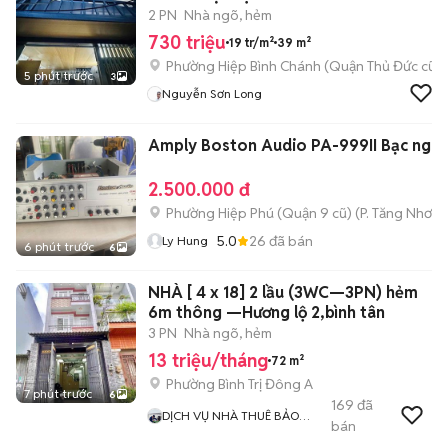
2 PN
Nhà ngõ, hẻm
730 triệu
19 tr/m²
39 m²
Phường Hiệp Bình Chánh (Quận Thủ Đức cũ)
5 phút trước
3
Nguyễn Sơn Long
Amply Boston Audio PA-999II Bạc nguy
2.500.000 đ
Phường Hiệp Phú (Quận 9 cũ)
(
P. Tăng Nhơn 
5.0
26
đã bán
Ly Hung
6 phút trước
6
NHÀ [ 4 x 18] 2 lầu (3WC—3PN) hẻm
6m thông —Hương lộ 2,bình tân
3 PN
Nhà ngõ, hẻm
13 triệu/tháng
72 m²
Phường Bình Trị Đông A
7 phút trước
6
169
đã
DỊCH VỤ NHÀ THUÊ BẢO
bán
NGUYỄN