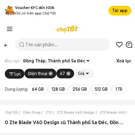
Voucher KFC đến 100k
Tải app
Chỉ có trên app Chợ Tốt
Khu vực:
Đồng Tháp, Thành phố Sa Đéc
Xoá lọc
Điện thoại
67
Giá
Lọc
Dung lượng:
64 GB
128 GB
256 GB
512 GB
1 TB
2 
Chợ Tốt
Điện thoại
ZTE
ZTE Blade V60 Design
ZTE Blade V60 Desi
0 Zte Blade V60 Design cũ Thành phố Sa Đéc, Đồng Tháp đẹp