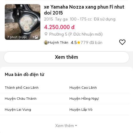
xe Yamaha Nozza xang phun Fi nhut
doi 2015
2015
Tay ga
100 - 175 cc
Đã sử dụng
4.250.000 đ
Phường 5
(
P. Đức Nhuận
mới)
7 phút trước
7
4.5
779
đã bán
Huỳnh Thân
Xem thêm
Mua bán đồ điện tử
Thành phố Cao Lãnh
Huyện Cao Lãnh
Huyện Châu Thành
Huyện Hồng Ngự
Huyện Lai Vung
Huyện Lấp Vò
Xem thêm