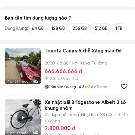
Bạn cần tìm
dung lượng
nào ?
Dung lượng:
64 GB
128 GB
256 GB
512 GB
1 TB
2 
Toyota Camry 5 chỗ Xăng màu Đỏ
2020
68.000 km
Xăng
Tự động
666.666.666 đ
Xã Trừ Văn Thố
4 phút trước
11
4.3
34
đã bán
Trần Văn Quang
Xe nhật bãi Bridgestone Albelt 3 số
khung nhôm
Xe đạp phổ thông
Nhật Bản
XS (43 cm)
Đã
sử dụng
2.800.000 đ
5 phút trước
5