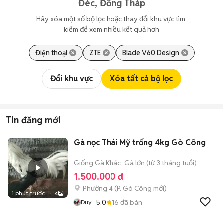
Đéc, Đồng Tháp
Hãy xóa một số bộ lọc hoặc thay đổi khu vực tìm 
kiếm để xem nhiều kết quả hơn
Điện thoại
ZTE
Blade V60 Design
Đổi khu vực
Xóa tất cả bộ lọc
Tin đăng mới
Gà nọc Thái Mỹ trống 4kg Gò Công
Giống Gà Khác
Gà lớn (từ 3 tháng tuổi)
1.500.000 đ
Phường 4
(
P. Gò Công
mới)
1 phút trước
4
5.0
16
đã bán
Duy