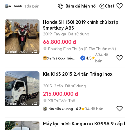
1
đã bán
Bấm để hiện số
Chat
A Thành
Honda SH 150i 2019 chính chủ bstp
Smartkey ABS
2019
Tay ga
Đã sử dụng
66.800.000 đ
Phường Bình Thuận
(
P. Tân Thuận
mới)
3 phút trước
12
834
đã
4.5
Xe Trả Góp Hiếu
bán
CT
Kia K165 2015 2.4 tấn Trắng Inox
2015
2 tấn
Đã sử dụng
215.000.000 đ
Xã Trừ Văn Thố
3 phút trước
9
4.3
34
đã bán
Trần Văn Quang
Máy lọc nước Kangaroo KG99A 9 cấp lọc