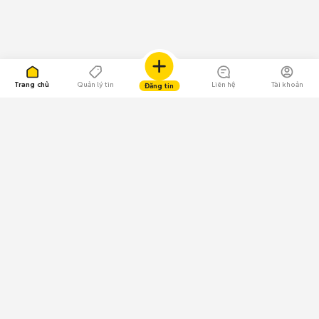
Trang chủ
Quản lý tin
Liên hệ
Tài khoản
Đăng tin
109.000 Bình chọn
Tải ứng dụng Chợ Tốt
Về Chợ Tốt
Quy chế sàn
Chính sách bảo mật
Giải quyết tranh chấp
CÔNG TY TNHH CHỢ TỐT - Người đại diện theo pháp luật:
Nguyễn Trọng Tấn; GPDKKD: 0312120782 do Sở KH & ĐT TP.HCM cấp ngày