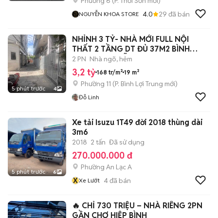
Phường 6
(
P. Thới Sơn
mới)
4.0
29
đã bán
NGUYỄN KHOA STORE
NHỈNH 3 TỶ- NHÀ MỚI FULL NỘI
THẤT 2 TẦNG DT ĐỦ 37M2 BÌNH
THẠNH NGUYỄN
2 PN
Nhà ngõ, hẻm
3,2 tỷ
168 tr/m²
19 m²
Phường 11
(
P. Bình Lợi Trung
mới)
5 phút trước
4
Đỗ Linh
Xe tải Isuzu 1T49 đời 2018 thùng dài
3m6
2018
2 tấn
Đã sử dụng
270.000.000 đ
Phường An Lạc A
5 phút trước
6
X
4
đã bán
Xe Lướt
🔥 CHỈ 730 TRIỆU – NHÀ RIÊNG 2PN
GẦN CHỢ HIỆP BÌNH