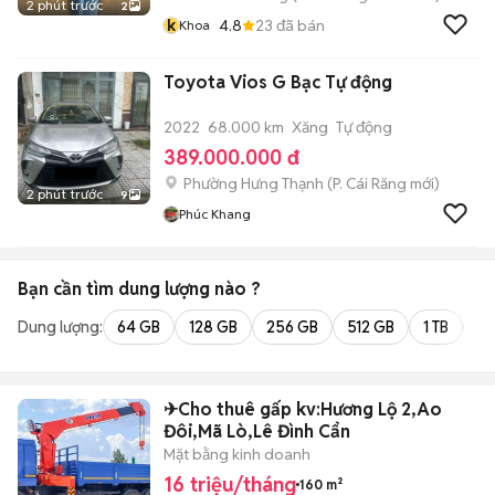
2 phút trước
2
k
4.8
23
đã bán
Khoa
Toyota Vios G Bạc Tự động
2022
68.000 km
Xăng
Tự động
389.000.000 đ
Phường Hưng Thạnh
(
P. Cái Răng
mới)
2 phút trước
9
Phúc Khang
Bạn cần tìm
dung lượng
nào ?
Dung lượng:
64 GB
128 GB
256 GB
512 GB
1 TB
2 
✈Cho thuê gấp kv:Hương Lộ 2,Ao
Đôi,Mã Lò,Lê Đình Cẩn
Mặt bằng kinh doanh
16 triệu/tháng
160 m²