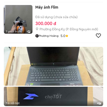
Máy ảnh Flim
Đã sử dụng (chưa sửa chữa)
300.000 đ
Phường Đồng Kỵ
(
P. Đồng Nguyên
mới)
7 phút trước
1
5.0
Phương Hoàng
Tin nổi bật
4