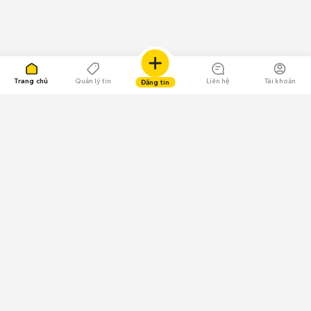
Trang chủ
Quản lý tin
Liên hệ
Tài khoản
Đăng tin
109.000 Bình chọn
Tải ứng dụng Chợ Tốt
Về Chợ Tốt
Quy chế sàn
Chính sách bảo mật
Giải quyết tranh chấp
CÔNG TY TNHH CHỢ TỐT - Người đại diện theo pháp luật:
Nguyễn Trọng Tấn; GPDKKD: 0312120782 do Sở KH & ĐT TP.HCM cấp ngày
11/01/2013;