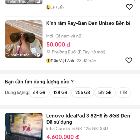
1 phút trước
1
L
Lê Tuấn
Kính râm Ray-Ban Đen Unisex Bền bỉ
Mới
Cả nam và nữ
50.000 đ
Phường Bưởi
(
P. Tây Hồ
mới)
2 phút trước
2
T
23
đã bán
Trần Việt Anh
Bạn cần tìm
dung lượng
nào ?
Dung lượng:
64 GB
128 GB
256 GB
512 GB
1 TB
2 
Lenovo IdeaPad 3 82HS i5 8GB Đen
Đã sử dụng
Intel Core i5
8 GB
128 GB
SSD
4.600.000 đ