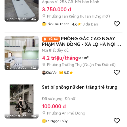
Aquos V
256 GB
Hết bảo hành
3.750.000 đ
Phường Tân Kiểng
(
P. Tân Hưng
mới)
7 phút trước
4
T
4.8
13
đã bán
Trần Hải Thanh
PHÒNG GÁC CAO NGAY
PHẠM VĂN ĐỒNG - XA LỘ HÀ NỘI -
ĐẠI HỌC KIẾN TRÚC
Nội thất đầy đủ
4,2 triệu/tháng
35 m²
Phường Trường Thọ (Quận Thủ Đức cũ)
7 phút trước
5
5.0
Khả Vy
Set bí phồng nữ đen trắng trẻ trung
Đã sử dụng
Đồ nữ
100.000 đ
Phường An Phú Đông
7 phút trước
3
l
Lê Ngọc Thùy