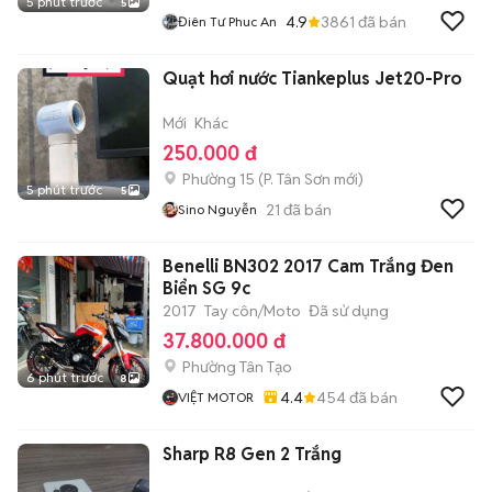
5 phút trước
5
4.9
3861
đã bán
Điên Tư Phuc An
Quạt hơi nước Tiankeplus Jet20-Pro
Mới
Khác
250.000 đ
Phường 15
(
P. Tân Sơn
mới)
5 phút trước
5
21
đã bán
Sino Nguyễn
Benelli BN302 2017 Cam Trắng Đen
Biển SG 9c
2017
Tay côn/Moto
Đã sử dụng
37.800.000 đ
Phường Tân Tạo
6 phút trước
8
4.4
454
đã bán
VIỆT MOTOR
Sharp R8 Gen 2 Trắng