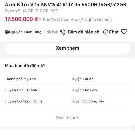
Acer Nitro V 15 ANV15 41 R1JY R5 6600H 16GB/512GB
Ryzen 5
16 GB
512 GB
SSD
17.500.000 đ
Phường Quan Hoa
(
P. Nghĩa Đô
mới)
1
đã bán
Bấm để hiện số
Chat
Nguyễn Xuân Tùng
Xem thêm
Mua bán đồ điện tử
Thành phố Mỹ Tho
Huyện Cái Bè
Huyện Châu Thành
Huyện Chợ Gạo
Huyện Gò Công Đông
Huyện Gò Công Tây
Xem thêm