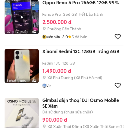
Oppo Reno 5 Pro 256GB 12GB 99%
Reno5 Pro
256 GB
Hết bảo hành
2.500.000 đ
Phường Bến Thành
37 giây trước
4
K
3.0
5
đã bán
Kiến Văn
Xiaomi Redmi 13C 128GB Trắng 6GB
Redmi 13C
128 GB
1.490.000 đ
Xã Phú Dương
(
Xã Phú Hồ
mới)
1 phút trước
3
Vin
Gimbal điện thoại DJI Osmo Mobile
SE Xám
Đã sử dụng (chưa sửa chữa)
900.000 đ
Xã Xuân Thới Đông
(
Xã Xuân Thới Sơn
mới)