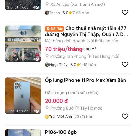
Xã An Lập
(
Xã Thanh An
mới)
2 phút trước
6
5.0
7
đã bán
Thanh
Cho thuê nhà mặt tiền 477
đường Nguyễn Thị Thập, Quận 7. DT:
10x30m
Mặt bằng kinh doanh
Nội thất cao cấp
70 triệu/tháng
300 m²
Phường Tân Phong
(
P. Tân Hưng
mới)
2 phút trước
4
5.0
1
đã bán
Ngọc Thúy
Ốp lưng iPhone 11 Pro Max Xám Bền
Đã sử dụng (chưa sửa chữa)
20.000 đ
Phường Bưởi
(
P. Tây Hồ
mới)
3 phút trước
1
T
23
đã bán
Trần Việt Anh
P106-100 6gb