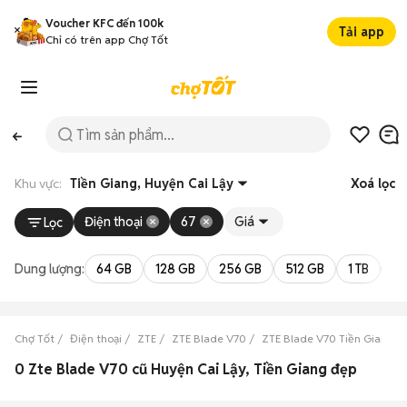
Voucher KFC đến 100k
Tải app
Chỉ có trên app Chợ Tốt
Khu vực:
Tiền Giang, Huyện Cai Lậy
Xoá lọc
Điện thoại
67
Giá
Lọc
Dung lượng:
64 GB
128 GB
256 GB
512 GB
1 TB
2 
Chợ Tốt
Điện thoại
ZTE
ZTE Blade V70
ZTE Blade V70 Tiền Giang
0 Zte Blade V70 cũ Huyện Cai Lậy, Tiền Giang đẹp