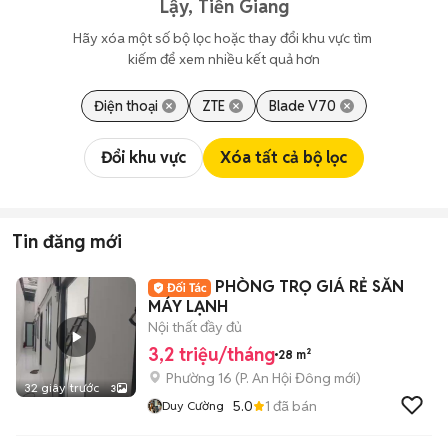
Lậy, Tiền Giang
Hãy xóa một số bộ lọc hoặc thay đổi khu vực tìm 
kiếm để xem nhiều kết quả hơn
Điện thoại
ZTE
Blade V70
Đổi khu vực
Xóa tất cả bộ lọc
Tin đăng mới
PHÒNG TRỌ GIÁ RẺ SẴN
MÁY LẠNH
Nội thất đầy đủ
3,2 triệu/tháng
28 m²
Phường 16
(
P. An Hội Đông
mới)
32 giây trước
3
5.0
1
đã bán
Duy Cường