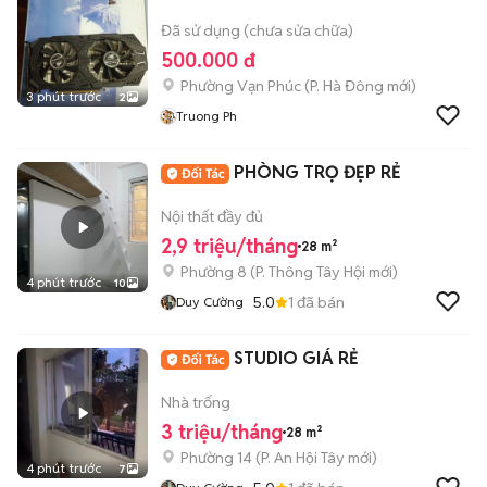
Đã sử dụng (chưa sửa chữa)
500.000 đ
Phường Vạn Phúc
(
P. Hà Đông
mới)
3 phút trước
2
Truong Ph
PHÒNG TRỌ ĐẸP RẺ
Nội thất đầy đủ
2,9 triệu/tháng
28 m²
Phường 8
(
P. Thông Tây Hội
mới)
4 phút trước
10
5.0
1
đã bán
Duy Cường
STUDIO GIÁ RẺ
Nhà trống
3 triệu/tháng
28 m²
Phường 14
(
P. An Hội Tây
mới)
4 phút trước
7