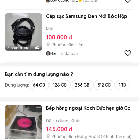
5.0
1
đã bán
Duy Cường
Cáp sạc Samsung Đen Mới Bóc Hộp
Mới
100.000 đ
Phường Kim Liên
5 phút trước
1
3
đã bán
Nam
Bạn cần tìm
dung lượng
nào ?
Dung lượng:
64 GB
128 GB
256 GB
512 GB
1 TB
2 
Bếp hồng ngoại Koch Đức hẹn giờ Cơ
Đã sử dụng
Khác
145.000 đ
Phường Bình Hưng Hoà B
(
P. Bình Tân
mới)