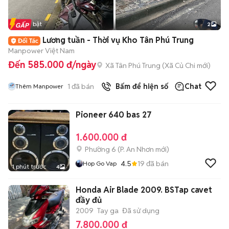
Tin nổi bật
2
Lương tuần - Thời vụ Kho Tân Phú Trung
Manpower Việt Nam
Đến 585.000 đ/ngày
Xã Tân Phú Trung
(
Xã Củ Chi
mới)
1
đã bán
Bấm để hiện số
Chat
Thêm Manpower
Pioneer 640 bas 27
1.600.000 đ
Phường 6
(
P. An Nhơn
mới)
4.5
19
đã bán
Hop Go Vap
1 phút trước
4
Honda Air Blade 2009. BSTap cavet
đầy đủ
2009
Tay ga
Đã sử dụng
7.800.000 đ