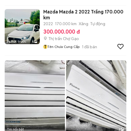
Mazda Mazda 2 2022 Trắng 170.000
km
2022
170.000 km
Xăng
Tự động
300.000.000 đ
Thị trấn Chợ Gạo
1 phút trước
5
T
1
đã bán
Tên Chưa Cung Cấp
Tin nổi bật
2