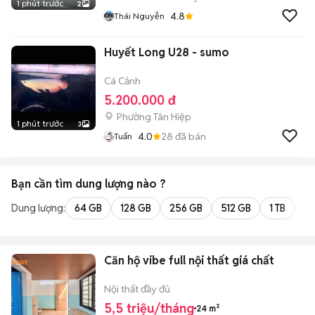
1 phút trước
2
4.8
Thái Nguyễn
Huyết Long U28 - sumo
Cá Cảnh
5.200.000 đ
Phường Tân Hiệp
1 phút trước
3
4.0
28
đã bán
Tuấn
Bạn cần tìm
dung lượng
nào ?
Dung lượng:
64 GB
128 GB
256 GB
512 GB
1 TB
2 
Căn hộ vibe full nội thất giá chất
Nội thất đầy đủ
5,5 triệu/tháng
24 m²