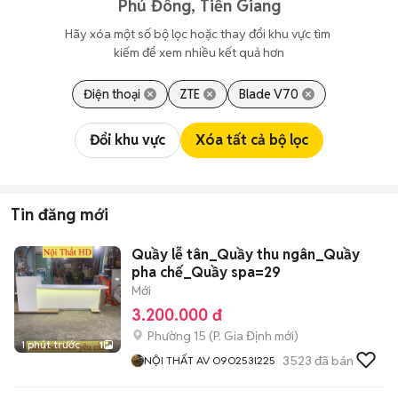
Phú Đông, Tiền Giang
Hãy xóa một số bộ lọc hoặc thay đổi khu vực tìm 
kiếm để xem nhiều kết quả hơn
Điện thoại
ZTE
Blade V70
Đổi khu vực
Xóa tất cả bộ lọc
Tin đăng mới
Quầy lễ tân_Quầy thu ngân_Quầy
pha chế_Quầy spa=29
Mới
3.200.000 đ
Phường 15
(
P. Gia Định
mới)
1 phút trước
1
3523
đã bán
NỘI THẤT AV O9O253l225