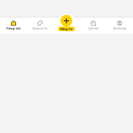
Trang chủ
Quản lý tin
Liên hệ
Tài khoản
Đăng tin
109.000 Bình chọn
Tải ứng dụng Chợ Tốt
Về Chợ Tốt
Quy chế sàn
Chính sách bảo mật
Giải quyết tranh chấp
CÔNG TY TNHH CHỢ TỐT - Người đại diện theo pháp luật:
Nguyễn Trọng Tấn; GPDKKD: 0312120782 do Sở KH & ĐT TP.HCM cấp ngày
11/01/2013;
GPMXH: 185/GP-BTTTT do Bộ Thông tin và Truyền thông