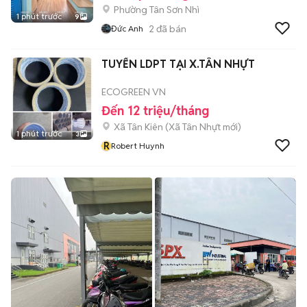
Phường Tân Sơn Nhì
1 phút trước
9
2
đã bán
Đức Anh
TUYỂN LDPT TẠI X.TÂN NHỰT
ECOGREEN VN
Đến 12 triệu/tháng
Xã Tân Kiên
(
Xã Tân Nhựt
mới)
1 phút trước
3
R
Robert Huynh