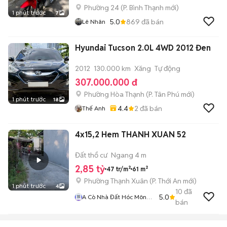
Phường 24
(
P. Bình Thạnh
mới)
1 phút trước
7
5.0
869
đã bán
Lê Nhân
Hyundai Tucson 2.0L 4WD 2012 Đen
2012
130.000 km
Xăng
Tự động
307.000.000 đ
Phường Hòa Thạnh
(
P. Tân Phú
mới)
1 phút trước
18
4.4
2
đã bán
Thế Anh
4x15,2 Hem THANH XUAN 52
Đất thổ cư
Ngang 4 m
2,85 tỷ
47 tr/m²
61 m²
Phường Thạnh Xuân
(
P. Thới An
mới)
1 phút trước
4
10
đã
5.0
A Cò Nhà Đất Hóc Môn
bán
Q12 Gò Vấp