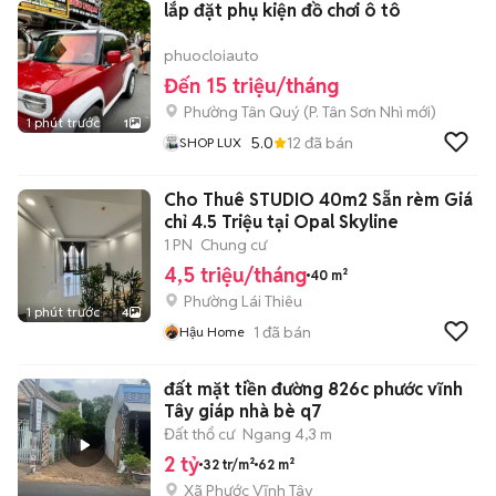
lắp đặt phụ kiện đồ chơi ô tô
phuocloiauto
Đến 15 triệu/tháng
Phường Tân Quý
(
P. Tân Sơn Nhì
mới)
1 phút trước
1
5.0
12
đã bán
SHOP LUX
Cho Thuê STUDIO 40m2 Sẵn rèm Giá
chỉ 4.5 Triệu tại Opal Skyline
1 PN
Chung cư
4,5 triệu/tháng
40 m²
Phường Lái Thiêu
1 phút trước
4
1
đã bán
Hậu Home
đất mặt tiền đường 826c phước vĩnh
Tây giáp nhà bè q7
Đất thổ cư
Ngang 4,3 m
2 tỷ
32 tr/m²
62 m²
Xã Phước Vĩnh Tây