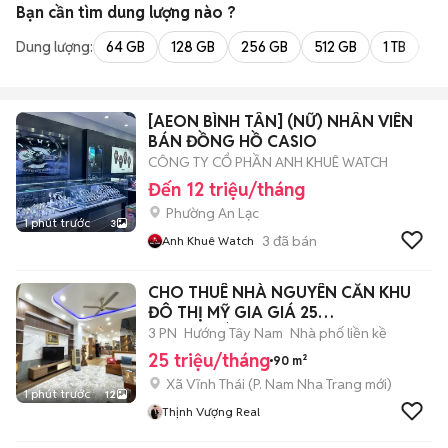
Bạn cần tìm
dung lượng
nào ?
Dung lượng:
64 GB
128 GB
256 GB
512 GB
1 TB
2 
[AEON BÌNH TÂN] (NỮ) NHÂN VIÊN
BÁN ĐỒNG HỒ CASIO
CÔNG TY CỔ PHẦN ANH KHUÊ WATCH
Đến 12 triệu/tháng
Phường An Lạc
1 phút trước
3
3
đã bán
Anh Khuê Watch
CHO THUÊ NHÀ NGUYÊN CĂN KHU
ĐÔ THỊ MỸ GIA GIÁ 25
TRIỆU/THÁNG2
3 PN
Hướng Tây Nam
Nhà phố liền kề
25 triệu/tháng
90 m²
Xã Vĩnh Thái
(
P. Nam Nha Trang
mới)
1 phút trước
12
Thịnh Vượng Real