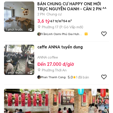
BÁN CHUNG CƯ HAPPY ONE MỚI
TRỤC NGUYỄN OANH - CĂN 2 PN ^^
2 PN
Chung cư
3,6 tỷ
67 tr/m²
54 m²
Phường 17
(
P. Gò Vấp
mới)
1 phút trước
3
TrầnLinh Osimi Phú Gia Hưng
Sg Coop
caffe ANNA tuyển dung
ANNA coffee
Đến 27.000 đ/giờ
Phường Thới An
1 phút trước
6
5.0
1
đã bán
Phan Thanh Cong