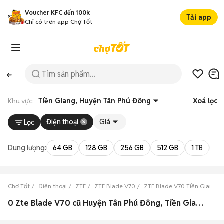
Voucher KFC đến 100k
Tải app
Chỉ có trên app Chợ Tốt
Khu vực:
Tiền Giang, Huyện Tân Phú Đông
Xoá lọc
Điện thoại
Giá
Lọc
Dung lượng:
64 GB
128 GB
256 GB
512 GB
1 TB
2 
Chợ Tốt
Điện thoại
ZTE
ZTE Blade V70
ZTE Blade V70 Tiền Giang
0 Zte Blade V70 cũ Huyện Tân Phú Đông, Tiền Giang đẹp