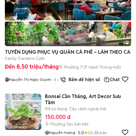
Tin nổi bật
5
TUYỂN DỤNG PHỤC VỤ QUÁN CÀ PHÊ – LÀM THEO CA
Family Gardens Cafe
Đến 8,50 triệu/tháng
Phường 7
(
P. Hạnh Thông
mới)
6
đã bán
Bấm để hiện số
Chat
Nguyễn Thị Ngọc Quyên
Bonsai Cần Thăng, Art Decor Sưu
Tầm
Đã sử dụng
Cây cảnh ngoài trời
150.000 đ
Phường Tân Sơn Nhì
1 phút trước
1
5.0
26
đã bán
Nguyễn Hoàng