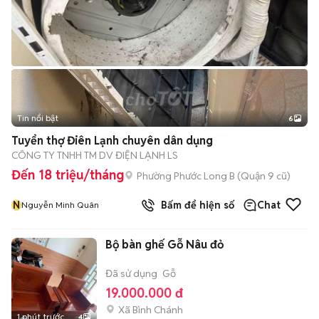
Tin nổi bật
6
+
2
Tuyển thợ Điên Lạnh chuyên dân dụng
CÔNG TY TNHH TM DV ĐIỆN LẠNH LS
Đến 18 triệu/tháng
Phường Phước Long B (Quận 9 cũ)
N
Bấm để hiện số
Chat
Nguyễn Minh Quân
Bộ bàn ghế Gỗ Nâu đỏ
Đã sử dụng
Gỗ
19.000.000 đ
Xã Bình Chánh
1 phút trước
4