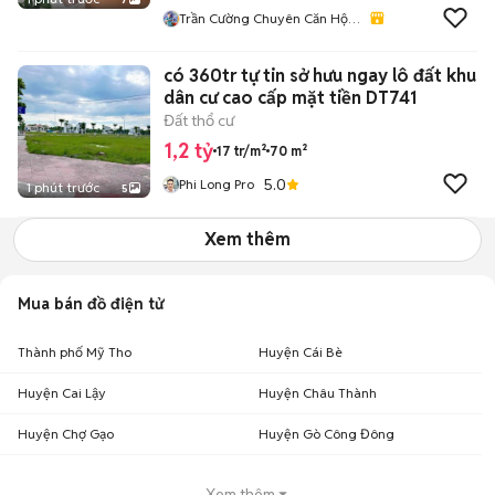
Trần Cường Chuyên Căn Hộ
Bình Dương
có 360tr tự tin sở hưu ngay lô đất khu
dân cư cao cấp mặt tiền DT741
Đất thổ cư
1,2 tỷ
17 tr/m²
70 m²
5.0
Phi Long Pro
1 phút trước
5
Xem thêm
Mua bán đồ điện tử
Thành phố Mỹ Tho
Huyện Cái Bè
Huyện Cai Lậy
Huyện Châu Thành
Huyện Chợ Gạo
Huyện Gò Công Đông
Xem thêm