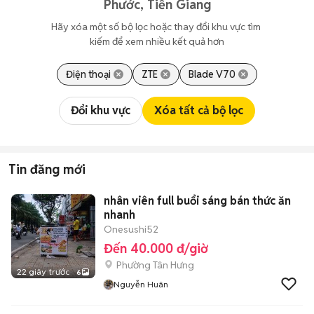
Phước, Tiền Giang
Hãy xóa một số bộ lọc hoặc thay đổi khu vực tìm 
kiếm để xem nhiều kết quả hơn
Điện thoại
ZTE
Blade V70
Đổi khu vực
Xóa tất cả bộ lọc
Tin đăng mới
nhân viên full buổi sáng bán thức ăn
nhanh
Onesushi52
Đến 40.000 đ/giờ
Phường Tân Hưng
22 giây trước
6
Nguyễn Huân