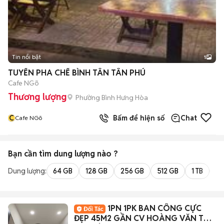
Tin nổi bật
1
TUYỂN PHA CHẾ BÌNH TÂN TÂN PHÚ
Cafe NGõ
Thương lượng
Phường Bình Hưng Hòa
C
Bấm để hiện số
Chat
Cafe NGõ
Bạn cần tìm
dung lượng
nào ?
Dung lượng:
64 GB
128 GB
256 GB
512 GB
1 TB
2 
1PN 1PK BAN CÔNG CỰC
ĐẸP 45M2 GẦN CV HOÀNG VĂN THỤ