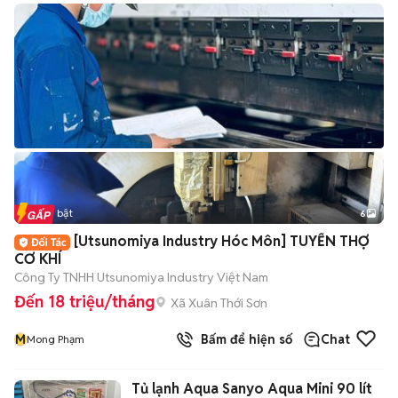
Tin nổi bật
6
+
2
[Utsunomiya Industry Hóc Môn] TUYỂN THỢ
CƠ KHÍ
Công Ty TNHH Utsunomiya Industry Việt Nam
Đến 18 triệu/tháng
Xã Xuân Thới Sơn
M
Bấm để hiện số
Chat
Mong Phạm
Tủ lạnh Aqua Sanyo Aqua Mini 90 lít