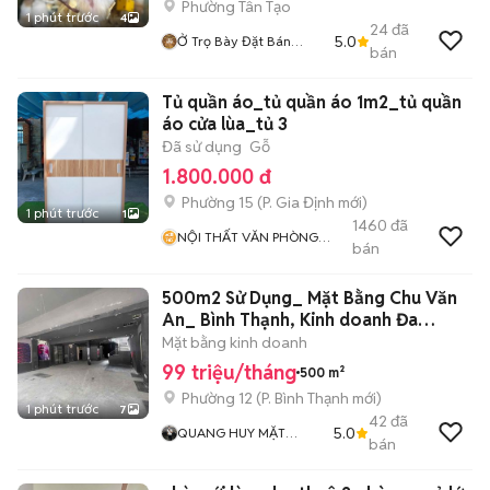
Phường Tân Tạo
1 phút trước
4
24
đã
5.0
Ở Trọ Bày Đặt Bán
bán
Chụtt
Tủ quần áo_tủ quần áo 1m2_tủ quần
áo cửa lùa_tủ 3
Đã sử dụng
Gỗ
1.800.000 đ
Phường 15
(
P. Gia Định
mới)
1 phút trước
1
1460
đã
NỘI THẤT VĂN PHÒNG
bán
288
500m2 Sử Dụng_ Mặt Bằng Chu Văn
An_ Bình Thạnh, Kinh doanh Đa
Nghành
Mặt bằng kinh doanh
99 triệu/tháng
500 m²
Phường 12
(
P. Bình Thạnh
mới)
1 phút trước
7
42
đã
5.0
QUANG HUY MẶT
bán
BẰNG