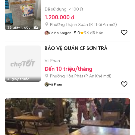
Đã sử dụng
< 100 lít
1.200.000 đ
Phường Thạnh Xuân
(
P. Thới An
mới)
38 giây trước
1
5.0
96
đã bán
Cô Ba Saigon
BẢO VỆ QUÁN CF SƠN TRÀ
Vii Phan
Đến 10 triệu/tháng
Phường Hòa Phát
(
P. An Khê
mới)
41 giây trước
Vii Phan