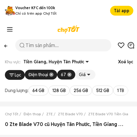
Voucher KFC đến 100k
Tải app
Chỉ có trên app Chợ Tốt
Khu vực:
Tiền Giang, Huyện Tân Phước
Xoá lọc
Điện thoại
67
Giá
Lọc
Dung lượng:
64 GB
128 GB
256 GB
512 GB
1 TB
2 
Chợ Tốt
Điện thoại
ZTE
ZTE Blade V70
ZTE Blade V70 Tiền Giang
0 Zte Blade V70 cũ Huyện Tân Phước, Tiền Giang đẹp