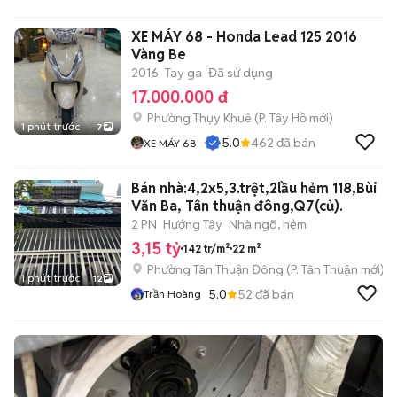
XE MÁY 68 - Honda Lead 125 2016
Vàng Be
2016
Tay ga
Đã sử dụng
17.000.000 đ
Phường Thụy Khuê
(
P. Tây Hồ
mới)
1 phút trước
7
5.0
462
đã bán
XE MÁY 68
Bán nhà:4,2x5,3.trệt,2lầu hẻm 118,Bùi
Văn Ba, Tân thuận đông,Q7(củ).
2 PN
Hướng Tây
Nhà ngõ, hẻm
3,15 tỷ
142 tr/m²
22 m²
Phường Tân Thuận Đông
(
P. Tân Thuận
mới)
1 phút trước
12
5.0
52
đã bán
Trần Hoàng