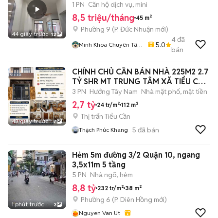
- BV TÂM ANH
1 PN
Căn hộ dịch vụ, mini
8,5 triệu/tháng
45 m²
Phường 9
(
P. Đức Nhuận
mới)
44 giây trước
12
4
đã
5.0
Minh Khoa Chuyên Tân
bán
Bình - Tân Phú
CHÍNH CHỦ CẦN BÁN NHÀ 225M2 2.7
TỶ SHR MT TRUNG TÂM XÃ TIỂU CẦN
MỚI
3 PN
Hướng Tây Nam
Nhà mặt phố, mặt tiền
2,7 tỷ
24 tr/m²
112 m²
Thị trấn Tiểu Cần
43 giây trước
7
5
đã bán
Thạch Phúc Khang
Hẻm 5m đường 3/2 Quận 10, ngang
3,5x11m 5 tầng
5 PN
Nhà ngõ, hẻm
8,8 tỷ
232 tr/m²
38 m²
Phường 6
(
P. Diên Hồng
mới)
1 phút trước
3
Nguyen Van Ut