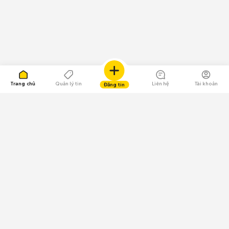
Trang chủ
Quản lý tin
Liên hệ
Tài khoản
Đăng tin
109.000 Bình chọn
Tải ứng dụng Chợ Tốt
Về Chợ Tốt
Quy chế sàn
Chính sách bảo mật
Giải quyết tranh chấp