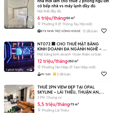
nhà mới làm cho thuê 2 phòng ngủ lớn
có bếp nhà vs máy lạnh đầy đủ
Nội thất đầy đủ
6 triệu/tháng
50 m²
Phường 9
(
P. Thông Tây Hội
mới)
1 phút trước
6
12
đã bán
KTX NHÀ TRỌ SÓNG HOUSE
NT072 🏢 CHO THUÊ MẶT BẰNG
KINH DOANH ĐA NGÀNH NGHỀ – VỊ
TRÍ ĐẸP TRỤC Q
Mặt bằng kinh doanh
Hoàn thiện cơ bản
12 triệu/tháng
250 m²
Phường Tân Hiệp
(
P. Tam Hiệp
mới)
1 phút trước
10
2
đã bán
Mr Sơn
THUÊ 2PN VIEW ĐẸP TẠI OPAL
SKYLINE – LÁI THIÊU, THUẬN AN,
BÌNH DƯƠNG
2 PN
Chung cư
5,5 triệu/tháng
75 m²
Phường Lái Thiêu
1 phút trước
7