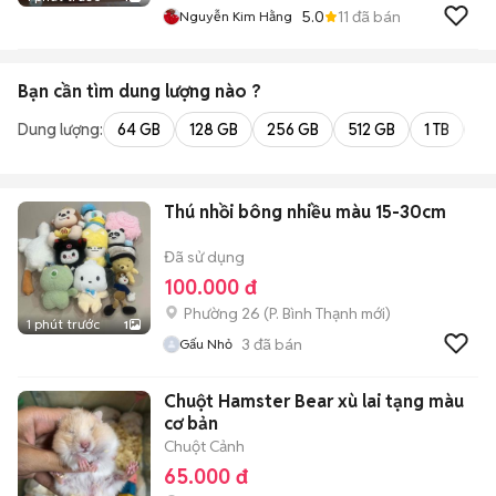
5.0
11
đã bán
Nguyễn Kim Hằng
Bạn cần tìm
dung lượng
nào ?
Dung lượng:
64 GB
128 GB
256 GB
512 GB
1 TB
2 
Thú nhồi bông nhiều màu 15-30cm
Đã sử dụng
100.000 đ
Phường 26
(
P. Bình Thạnh
mới)
1 phút trước
1
3
đã bán
Gấu Nhỏ
Chuột Hamster Bear xù lai tạng màu
cơ bản
Chuột Cảnh
65.000 đ