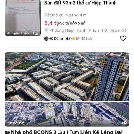
Bán đất 93m2 thổ cư Hiệp Thành
Đất thổ cư
Ngang 4 m
5,4 tỷ
56 tr/m²
96 m²
Phường Hiệp Thành
(
P. Tân Thới Hiệp
mới)
40 giây trước
8
4.0
16
đã bán
Hồ Dũng
Tin nổi bật
4
🏡 𝗡𝗵𝗮̀ 𝗽𝗵𝗼̂́ 𝗕𝗖𝗢𝗡𝗦 3 Lầu 1 Tum 𝗟𝗶𝗲̂̀𝗻 𝗞𝗲̂̀ 𝗟𝗮̀𝗻𝗴 Đ𝗮̣𝗶