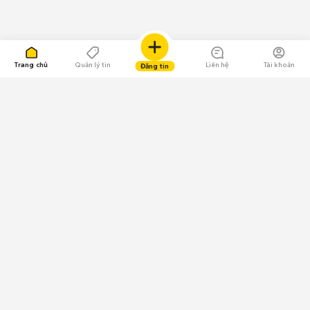
Trang chủ
Quản lý tin
Liên hệ
Tài khoản
Đăng tin
109.000 Bình chọn
Tải ứng dụng Chợ Tốt
Về Chợ Tốt
Quy chế sàn
Chính sách bảo mật
Giải quyết tranh chấp
CÔNG TY TNHH CHỢ TỐT - Người đại diện theo pháp luật:
Nguyễn Trọng Tấn; GPDKKD: 0312120782 do Sở KH & ĐT TP.HCM cấp ngày
11/01/2013;
GPMXH: 185/GP-BTTTT do Bộ Thông tin và Truyền thông