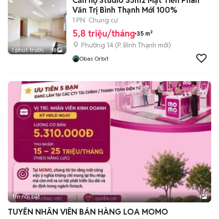
Căn hộ Studio 35m2 Mặt Tiền Phan
Văn Trị Bình Thạnh Mới 100%
1 PN
Chung cư
5,8 triệu/tháng
35 m²
Phường 14
(
P. Bình Thạnh
mới)
1 phút trước
10
Obas Orbit
Tin nổi bật
1
TUYỂN NHÂN VIÊN BÁN HÀNG LOA MOMO