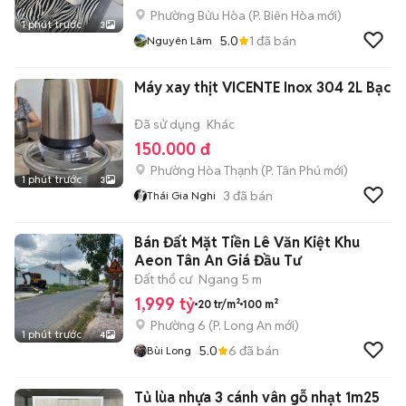
Phường Bửu Hòa
(
P. Biên Hòa
mới)
1 phút trước
3
5.0
1
đã bán
Nguyên Lâm
Máy xay thịt VICENTE Inox 304 2L Bạc
Đã sử dụng
Khác
150.000 đ
Phường Hòa Thạnh
(
P. Tân Phú
mới)
1 phút trước
3
3
đã bán
Thái Gia Nghi
Bán Đất Mặt Tiền Lê Văn Kiệt Khu
Aeon Tân An Giá Đầu Tư
Đất thổ cư
Ngang 5 m
1,999 tỷ
20 tr/m²
100 m²
Phường 6
(
P. Long An
mới)
1 phút trước
4
5.0
6
đã bán
Bùi Long
Tủ lùa nhựa 3 cánh vân gỗ nhạt 1m25