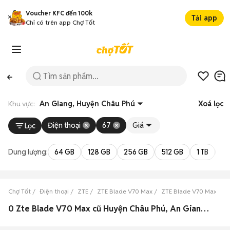
Voucher KFC đến 100k
Tải app
Chỉ có trên app Chợ Tốt
Khu vực:
An Giang, Huyện Châu Phú
Xoá lọc
Điện thoại
67
Giá
Lọc
Dung lượng:
64 GB
128 GB
256 GB
512 GB
1 TB
2 
Chợ Tốt
Điện thoại
ZTE
ZTE Blade V70 Max
ZTE Blade V70 Max An 
0 Zte Blade V70 Max cũ Huyện Châu Phú, An Giang đẹp