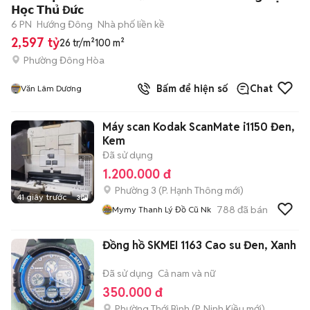
𝗛𝗼̣𝗰 𝗧𝗵𝘂̉ Đ𝘂̛́𝗰
6 PN
Hướng Đông
Nhà phố liền kề
2,597 tỷ
26 tr/m²
100 m²
Phường Đông Hòa
Bấm để hiện số
Chat
Văn Lâm Dương
Máy scan Kodak ScanMate i1150 Đen,
Kem
Đã sử dụng
1.200.000 đ
Phường 3
(
P. Hạnh Thông
mới)
41 giây trước
3
788
đã bán
Mymy Thanh Lý Đồ Cũ Nk
Đồng hồ SKMEI 1163 Cao su Đen, Xanh
Đã sử dụng
Cả nam và nữ
350.000 đ
Phường Thới Bình
(
P. Ninh Kiều
mới)