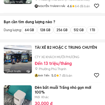
42 giây trước
6
4.6
64
đã bán
NGUYỄN THÀNH HẢI
Bạn cần tìm
dung lượng
nào ?
Dung lượng:
64 GB
128 GB
256 GB
512 GB
1 TB
2 
TÀI XẾ B2 HOẶC C TRUNG CHUYỂN
CTY XE KHÁCH MƯỜI PHƯƠNG
Đến 13 triệu/tháng
Phường Phú Thạnh
1 phút trước
1
A
5.0
7
đã bán
Anh Tiến
Đèn bắt muỗi Trắng nhỏ gọn mới
100%
Mới
Khác
30.000 đ