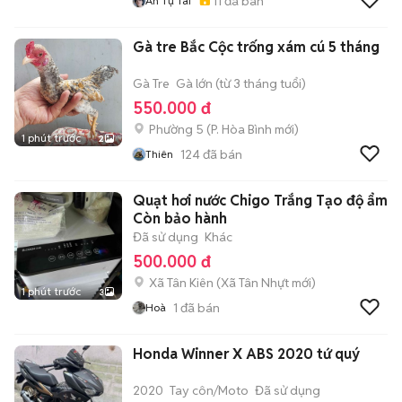
11
đã bán
An Tụ Tài
Gà tre Bắc Cộc trống xám cú 5 tháng
Gà Tre
Gà lớn (từ 3 tháng tuổi)
550.000 đ
Phường 5
(
P. Hòa Bình
mới)
1 phút trước
2
124
đã bán
Thiên
Quạt hơi nước Chigo Trắng Tạo độ ẩm
Còn bảo hành
Đã sử dụng
Khác
500.000 đ
Xã Tân Kiên
(
Xã Tân Nhựt
mới)
1 phút trước
3
1
đã bán
Hoà
Honda Winner X ABS 2020 tứ quý
2020
Tay côn/Moto
Đã sử dụng