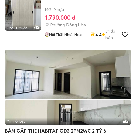
Mới
Nhựa
1.790.000 đ
Phường Đông Hòa
1 phút trước
1
71
đã
4.4
Nội Thất Nhựa Hoàng
bán
Quân
Tin nổi bật
11
+
2
BÁN GẤP THE HABITAT GĐ3 2PN2WC 2 TỶ 6