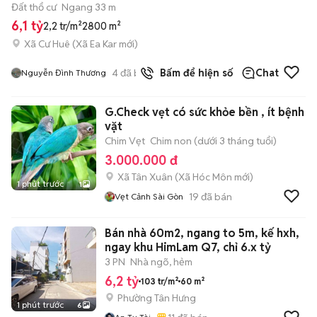
Đất thổ cư
Ngang 33 m
6,1 tỷ
2,2 tr/m²
2800 m²
Xã Cư Huê
(
Xã Ea Kar
mới)
4
đã bán
Bấm để hiện số
Chat
Nguyễn Đình Thương
G.Check vẹt có sức khỏe bền , ít bệnh
vặt
Chim Vẹt
Chim non (dưới 3 tháng tuổi)
3.000.000 đ
Xã Tân Xuân
(
Xã Hóc Môn
mới)
1 phút trước
1
19
đã bán
Vẹt Cảnh Sài Gòn
Bán nhà 60m2, ngang to 5m, kế hxh,
ngay khu HimLam Q7, chỉ 6.x tỷ
3 PN
Nhà ngõ, hẻm
6,2 tỷ
103 tr/m²
60 m²
Phường Tân Hưng
1 phút trước
6