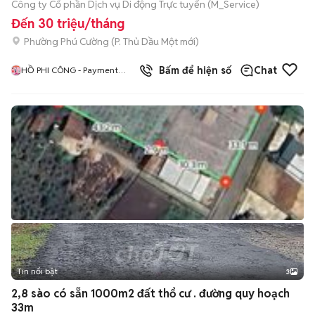
⁠Công ty Cổ phần Dịch vụ Di động Trực tuyến (M_Service)
Đến 30 triệu/tháng
Phường Phú Cường
(
P. Thủ Dầu Một
mới)
Bấm để hiện số
Chat
HỒ PHI CÔNG - Payment
Services - Salesman 3
Tin nổi bật
3
2,8 sào có sẵn 1000m2 đất thổ cư . đường quy hoạch
33m