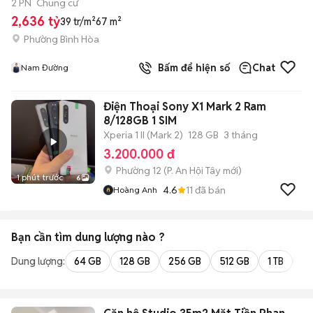
2 PN
Chung cư
2,636 tỷ
39 tr/m²
67 m²
Phường Bình Hòa
Bấm để hiện số
Chat
Nam Đường
Điện Thoại Sony X1 Mark 2 Ram
8/128GB 1 SIM
Xperia 1 II (Mark 2)
128 GB
3 tháng
3.200.000 đ
Phường 12
(
P. An Hội Tây
mới)
1 phút trước
6
4.6
11
đã bán
Hoàng Anh
Bạn cần tìm
dung lượng
nào ?
Dung lượng:
64 GB
128 GB
256 GB
512 GB
1 TB
2 