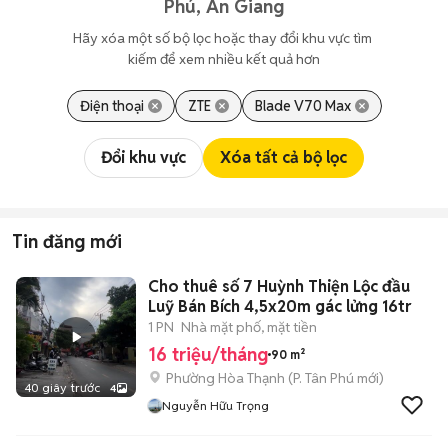
Phú, An Giang
Hãy xóa một số bộ lọc hoặc thay đổi khu vực tìm 
kiếm để xem nhiều kết quả hơn
Điện thoại
ZTE
Blade V70 Max
Đổi khu vực
Xóa tất cả bộ lọc
Tin đăng mới
Cho thuê số 7 Huỳnh Thiện Lộc đầu
Luỹ Bán Bích 4,5x20m gác lửng 16tr
1 PN
Nhà mặt phố, mặt tiền
16 triệu/tháng
90 m²
Phường Hòa Thạnh
(
P. Tân Phú
mới)
40 giây trước
4
Nguyễn Hữu Trọng