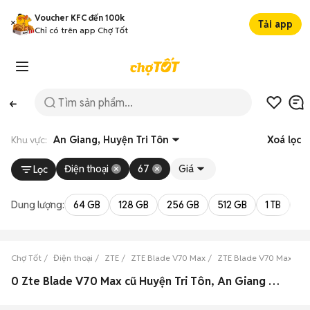
Voucher KFC đến 100k
Tải app
Chỉ có trên app Chợ Tốt
Khu vực:
An Giang, Huyện Tri Tôn
Xoá lọc
Điện thoại
67
Giá
Lọc
Dung lượng:
64 GB
128 GB
256 GB
512 GB
1 TB
2 
Chợ Tốt
Điện thoại
ZTE
ZTE Blade V70 Max
ZTE Blade V70 Max An 
0 Zte Blade V70 Max cũ Huyện Tri Tôn, An Giang đẹp