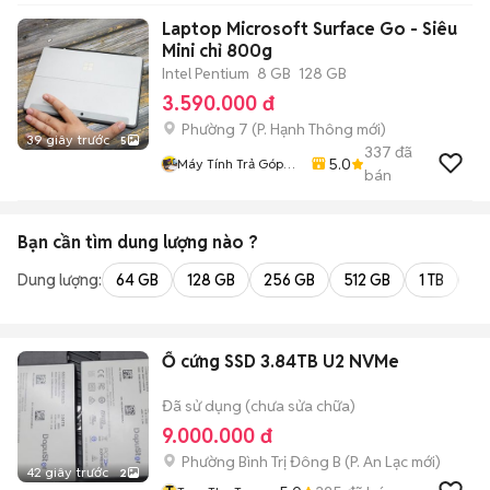
Laptop Microsoft Surface Go - Siêu
Mini chỉ 800g
Intel Pentium
8 GB
128 GB
3.590.000 đ
Phường 7
(
P. Hạnh Thông
mới)
39 giây trước
5
337
đã
5.0
Máy Tính Trả Góp
bán
HCM
Bạn cần tìm
dung lượng
nào ?
Dung lượng:
64 GB
128 GB
256 GB
512 GB
1 TB
2 
Ổ cứng SSD 3.84TB U2 NVMe
Đã sử dụng (chưa sửa chữa)
9.000.000 đ
Phường Bình Trị Đông B
(
P. An Lạc
mới)
42 giây trước
2