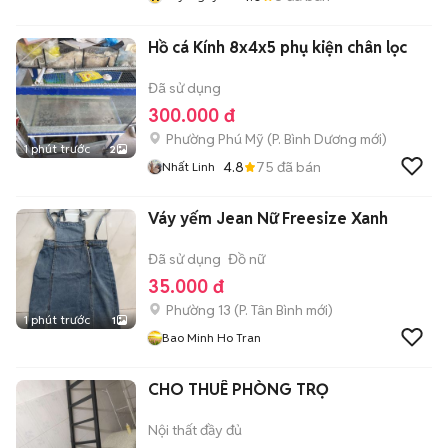
Hồ cá Kính 8x4x5 phụ kiện chân lọc
Đã sử dụng
300.000 đ
Phường Phú Mỹ
(
P. Bình Dương
mới)
1 phút trước
2
4.8
75
đã bán
Nhất Linh
Váy yếm Jean Nữ Freesize Xanh
Đã sử dụng
Đồ nữ
35.000 đ
Phường 13
(
P. Tân Bình
mới)
1 phút trước
1
Bao Minh Ho Tran
CHO THUÊ PHÒNG TRỌ
Nội thất đầy đủ