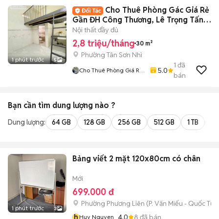
Cho Thuê Phòng Gác Giá Rẻ
Gần ĐH Công Thương, Lê Trọng Tấn
Tân Phú
Nội thất đầy đủ
2,8 triệu/tháng
30 m²
Phường Tân Sơn Nhì
1 phút trước
5
1
đã
5.0
Cho Thuê Phòng Giá Rẻ
bán
Tại TP-HCM
Bạn cần tìm
dung lượng
nào ?
Dung lượng:
64 GB
128 GB
256 GB
512 GB
1 TB
2 
Bảng viết 2 mặt 120x80cm có chân
Mới
699.000 đ
Phường Phương Liên
(
P. Văn Miếu - Quốc Tử 
1 phút trước
3
h
4.0
8
đã bán
Huy Nguyen