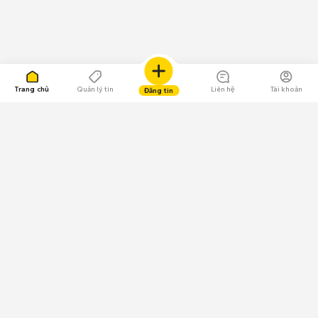
Trang chủ
Quản lý tin
Liên hệ
Tài khoản
Đăng tin
109.000 Bình chọn
Tải ứng dụng Chợ Tốt
Về Chợ Tốt
Quy chế sàn
Chính sách bảo mật
Giải quyết tranh chấp
CÔNG TY TNHH CHỢ TỐT - Người đại diện theo pháp luật:
Nguyễn Trọng Tấn; GPDKKD: 0312120782 do Sở KH & ĐT TP.HCM cấp ngày