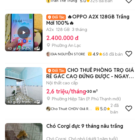
T
5.0
325
đã bán
Tran The Trung
🔥OPPO A2X 128GB Trắng
Mới 100%🔥
A2x
128 GB
3 tháng
2.400.000 đ
Phường An Lạc
43 giây trước
6
4.9
68
đã bán
GIA NGUYỄN STORE
CHO THUÊ PHÒNG TRỌ GIÁ
RẺ GÁC CAO ĐỨNG ĐƯỢC - NGAY
HOÀ BÌNH ĐẦM SEN
Nội thất cao cấp
2,6 triệu/tháng
30 m²
Phường Hiệp Tân
(
P. Phú Thạnh
mới)
43 giây trước
6
2
đã
5.0
Cho Thuê CHDV Giá Rẻ
bán
Đến Cao Cấp Tại Tân
Phú - Bình Tân
Chó Corgi đực 9 tháng nâu trắng
Chó Corgi
Chó nhỏ (dưới 1 năm tuổi)