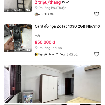
2 triệu/tháng
25 m²
Phường Phú Thuận
1 phút trước
3
Ánh Nhà Đất
Card đồ họa Zotac 1030 2GB Như mới
Mới
850.000 đ
Phường Thới An
1 phút trước
1
N
3
đã bán
Nguyễn Minh Thông