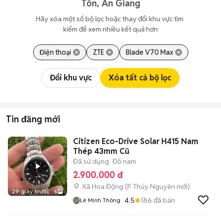
Tôn, An Giang
Hãy xóa một số bộ lọc hoặc thay đổi khu vực tìm 
kiếm để xem nhiều kết quả hơn
Điện thoại
ZTE
Blade V70 Max
Đổi khu vực
Xóa tất cả bộ lọc
Tin đăng mới
Citizen Eco-Drive Solar H415 Nam
Thép 43mm Cũ
Đã sử dụng
Đồ nam
2.900.000 đ
Xã Hoa Động
(
P. Thủy Nguyên
mới)
29 giây trước
5
4.5
186
đã bán
Lê Minh Thông