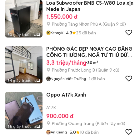
Loa Subwoofer BMB CS-W80 Loa xịn
Made in Japan
1.550.000 đ
Phường Tăng Nhơn Phú A (Quận 9 cũ)
K
4.3
25
đã bán
KennyK
30 giây trước
6
PHÒNG GÁC ĐẸP NGAY CAO ĐẲNG
CÔNG THƯƠNG, NGÃ TƯ THỦ ĐỨC,
VINCOM QUẬN 9
3,3 triệu/tháng
30 m²
Phường Phước Long B (Quận 9 cũ)
1
đã bán
Nguyễn Viết Trường
34 giây trước
5
Oppo A17k Xanh
A17K
900.000 đ
Phường Quang Trung
(
P. Sơn Tây
mới)
38 giây trước
2
5.0
10
đã bán
An Giang