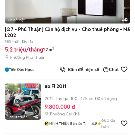
Tin nổi bật
6
+
2
[Q7 - Phú Thuận] Căn hộ dịch vụ - Cho thuê phòng - Mã
L202
Nội thất đầy đủ
5,2 triệu/tháng
22 m²
Phường Phú Thuận
Bấm để hiện số
Chat
Tiến Đào Ngọc
ab Fi 2011
2012
Tay ga
100 - 175 cc
Đã sử dụng
9.800.000 đ
Phường Cái Khế
1 phút trước
9
680
đã
M
4.8
MINH THIỆN Bán Xe Trả
bán
Góp