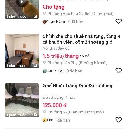
Cho tặng
Phường Hoà Phú
(
P. Bình Dương
mới)
1 phút trước
1
3
đã bán
Phạm Hùng
Chính chủ cho thuê nhà rộng, tầng 4
cả khuôn viên, 65m2 thoáng gió
Nội thất đầy đủ
1,5 triệu/tháng
65 m²
Phường Yên Phụ
(
P. Hồng Hà
mới)
1 phút trước
10
13
đã bán
Hải Louisa
Ghế Nhựa Trắng Đen Đã sử dụng
Đã sử dụng
Nhựa
125.000 đ
Phường 16
(
P. An Hội Đông
mới)
1 phút trước
1
x
1
đã bán
Xbk