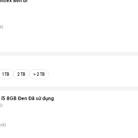
nisex Bền bỉ
i)
1 TB
2 TB
> 2 TB
 i5 8GB Đen Đã sử dụng
SD
ới)