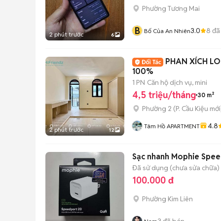
Phường Tương Mai
B
3.0
8
đã
Bố Của An Nhiên
2 phút trước
6
PHAN XÍCH LO
100%
1 PN
Căn hộ dịch vụ, mini
4,5 triệu/tháng
30 m²
Phường 2
(
P. Cầu Kiệu
mới
4.8
Tâm Hồ APARTMENT
2 phút trước
12
Sạc nhanh Mophie Spee
Đã sử dụng (chưa sửa chữa)
100.000 đ
Phường Kim Liên
3
đã bán