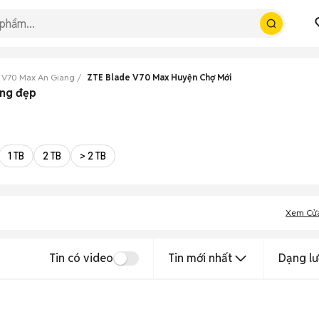
 V70 Max An Giang
ZTE Blade V70 Max Huyện Chợ Mới
ang đẹp
1 TB
2 TB
> 2 TB
Xem Cử
Tin có video
Tin mới nhất
Dạng lư