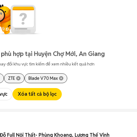
 phù hợp tại Huyện Chợ Mới, An Giang
hay đổi khu vực tìm kiếm để xem nhiều kết quả hơn
ZTE
Blade V70 Max
 vực
Xóa tất cả bộ lọc
ỗ Full Nội Thất- Phùng Khoang, Lương Thế Vinh