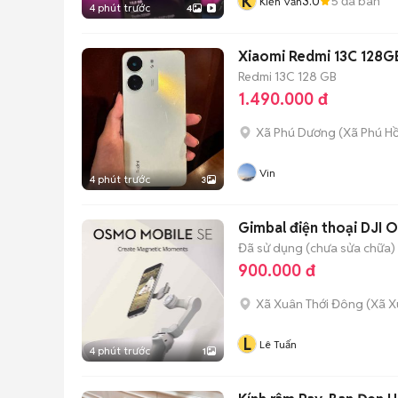
K
3.0
5
đã bán
Kiến Văn
4 phút trước
4
Xiaomi Redmi 13C 128G
Redmi 13C
128 GB
1.490.000 đ
Xã Phú Dương
(
Xã Phú H
Vin
4 phút trước
3
Gimbal điện thoại DJI 
Đã sử dụng (chưa sửa chữa)
900.000 đ
Xã Xuân Thới Đông
(
Xã X
L
Lê Tuấn
4 phút trước
1