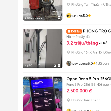
Phường Tam Thuận
(
P. Th
m
5.0
Mr Shin
3 phút trước
1
PHÒNG TRỌ GI
Nội thất đầy đủ
3,2 triệu/tháng
28 m²
Phường 16
(
P. An Hội Đôn
5.0
1
đã bán
Duy Cường
4 phút trước
3
Oppo Reno 5 Pro 256G
Reno5 Pro
256 GB
Hết bảo 
2.500.000 đ
Phường Bến Thành