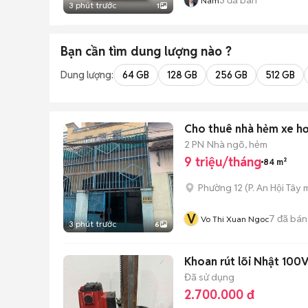
Nam
3 phút trước
1
Bạn cần tìm
dung lượng
nào ?
Dung lượng:
64 GB
128 GB
256 GB
512 GB
2 PN
Nhà ngõ, hẻm
9 triệu/tháng
84 m²
Phường 12
(
P. An Hội Tây
m
V
7
đã bán
Vo Thi Xuan Ngoc
3 phút trước
6
Khoan rút lõi Nhật 10
Đã sử dụng
2.700.000 đ