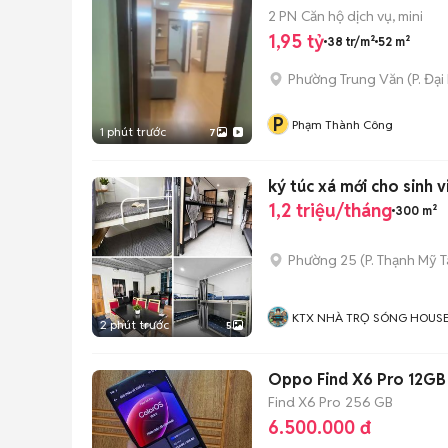
2 PN
Căn hộ dịch vụ, mini
1,95 tỷ
38 tr/m²
52 m²
Phường Trung Văn
(
P. Đại
P
Phạm Thành Công
1 phút trước
7
ký túc xá mới cho sinh v
1,2 triệu/tháng
300 m²
Phường 25
(
P. Thạnh Mỹ 
KTX NHÀ TRỌ SÓNG HOUS
2 phút trước
5
Oppo Find X6 Pro 12GB
Find X6 Pro
256 GB
6.500.000 đ