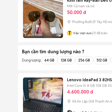
Kính râm Ray-Ban Đen U
Mới
Cả nam và nữ
50.000 đ
Phường Bưởi
(
P. Tây Hồ
mớ
T
23
đã bán
Trần Việt Anh
5 phút trước
2
Bạn cần tìm
dung lượng
nào ?
Dung lượng:
64 GB
128 GB
256 GB
512 GB
Lenovo IdeaPad 3 82HS
Intel Core i5
8 GB
128 GB
S
4.600.000 đ
Xã An Lập
(
Xã Thanh An
m