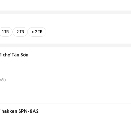
1 TB
2 TB
> 2 TB
Cho thuê nhà hẻm xe hơi chợ Tân Sơn
ới)
0V hakken SPN-8A2