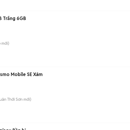
B Trắng 6GB
ồ
mới)
Osmo Mobile SE Xám
uân Thới Sơn
mới)