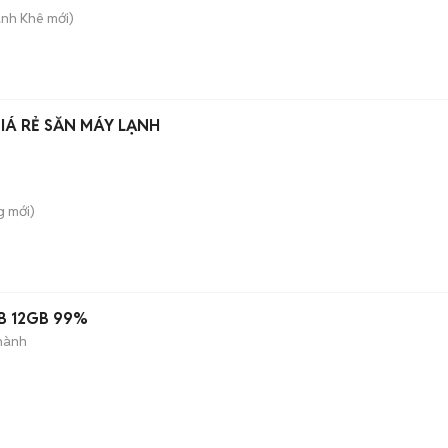
anh Khê
mới)
Á RẺ SẴN MÁY LẠNH
g
mới)
B 12GB 99%
hành