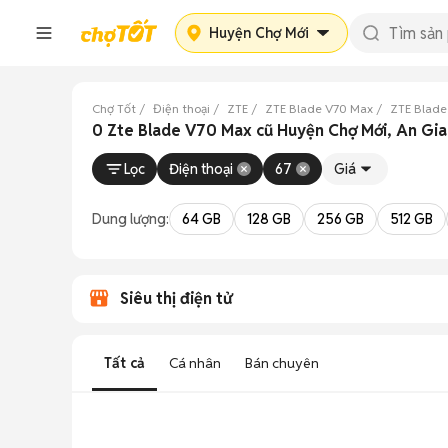
Huyện Chợ Mới
Chợ Tốt
Điện thoại
ZTE
ZTE Blade V70 Max
ZTE Blade
0 Zte Blade V70 Max cũ Huyện Chợ Mới, An Gi
Lọc
Điện thoại
67
Giá
Dung lượng:
64 GB
128 GB
256 GB
512 GB
Siêu thị điện tử
Tất cả
Cá nhân
Bán chuyên