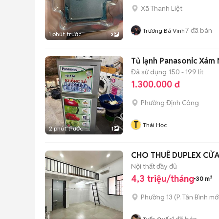
Xã Thanh Liệt
7
đã bán
Trương Bá Vinh
1 phút trước
3
Tủ lạnh Panasonic Xám
Đã sử dụng
150 - 199 lít
1.300.000 đ
Phường Định Công
T
Thái Học
2 phút trước
1
CHO THUÊ DUPLEX CỬ
Nội thất đầy đủ
4,3 triệu/tháng
30 m²
Phường 13
(
P. Tân Bình
mới
1
đã bán