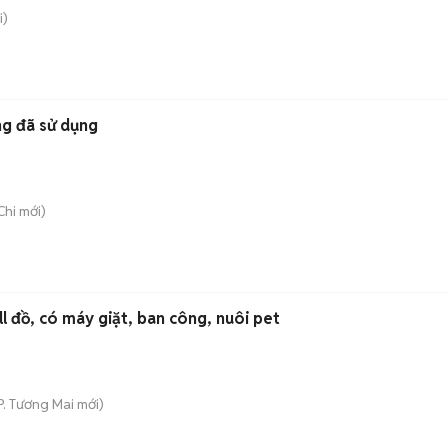
i)
ng đã sử dụng
Chi
mới)
l đồ, có máy giặt, ban công, nuôi pet
P. Tương Mai
mới)