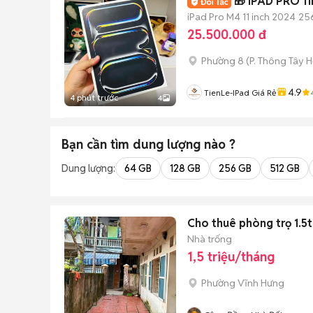
🎁 IPAD PRO 1
iPad Pro M4 11 inch 2024
25
25.500.000 đ
Phường 8
(
P. Thông Tây H
4.9
TienLe-IPad Giá Rẻ
4 phút trước
4
Bạn cần tìm
dung lượng
nào ?
Dung lượng:
64 GB
128 GB
256 GB
512 GB
Cho thuê phòng trọ 1.5
Nhà trống
1,5 triệu/tháng
Phường Vĩnh Hưng