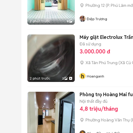
Phường 12
(
P. Phú Lâm
mớ
Điệp Trương
2 phút trước
8
Máy giặt Electrolux Trắ
Đã sử dụng
3.000.000 đ
Xã Tân Phú Trung
(
Xã Củ 
h
Hoanganh
2 phút trước
2
Phòng trọ Hoàng Mai ful
Nội thất đầy đủ
4,8 triệu/tháng
Phường Hoàng Văn Thụ
(