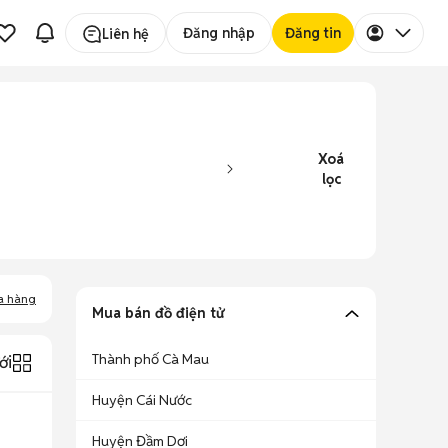
Đăng nhập
Đăng tin
Liên hệ
Xoá
lọc
a hàng
Mua bán đồ điện tử
Thành phố Cà Mau
ới
Huyện Cái Nước
Huyện Đầm Dơi