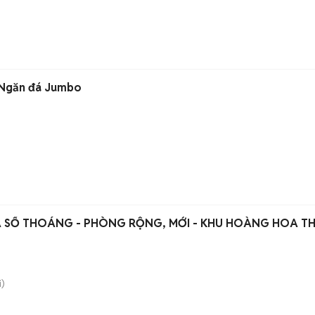
 Ngăn đá Jumbo
A SỔ THOÁNG - PHÒNG RỘNG, MỚI - KHU HOÀNG HOA T
)