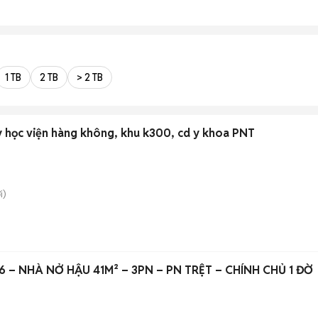
1 TB
2 TB
> 2 TB
y học viện hàng không, khu k300, cd y khoa PNT
i)
 – NHÀ NỞ HẬU 41M² – 3PN – PN TRỆT – CHÍNH CHỦ 1 ĐỜ