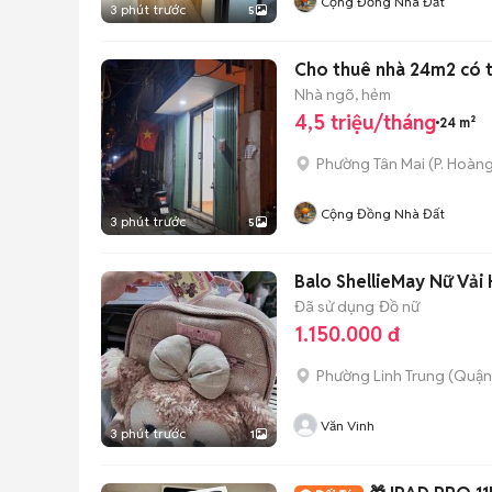
Cộng Đồng Nhà Đất
3 phút trước
5
Cho thuê nhà 24m2 có t
Nhà ngõ, hẻm
4,5 triệu/tháng
24 m²
Phường Tân Mai
(
P. Hoàn
Cộng Đồng Nhà Đất
3 phút trước
5
Balo ShellieMay Nữ Vải
Đã sử dụng
Đồ nữ
1.150.000 đ
Phường Linh Trung (Quận
Văn Vinh
3 phút trước
1