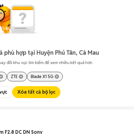
ả phù hợp tại Huyện Phú Tân, Cà Mau
hay đổi khu vực tìm kiếm để xem nhiều kết quả hơn
ZTE
Blade X1 5G
 vực
Xóa tất cả bộ lọc
m F2.8 DC DN Sony