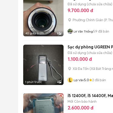
Đã sử dụng (chưa sửa chữa)
9.700.000 đ
Phường Chính Gián
(
P. T
59
đã bán
Lê Văn Thống
40 giây trước
5
Sạc dự phòng UGREEN
Đã sử dụng (chưa sửa chữa)
1.100.000 đ
Xã Đa Tốn
(
Xã Bát Tràng
m
L
5.0
2
đã bán
Lợi Văn
1 phút trước
4
i5 12400F, i5 14400F, M
Mới
Còn bảo hành
2.600.000 đ