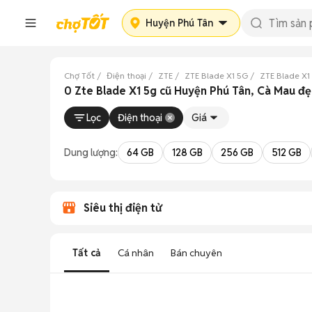
Huyện Phú Tân
Chợ Tốt
Điện thoại
ZTE
ZTE Blade X1 5G
ZTE Blade X1
0 Zte Blade X1 5g cũ Huyện Phú Tân, Cà Mau đ
Lọc
Điện thoại
Giá
Dung lượng:
64 GB
128 GB
256 GB
512 GB
Siêu thị điện tử
Tất cả
Cá nhân
Bán chuyên