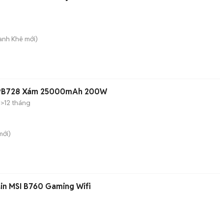
hanh Khê
mới)
 PB728 Xám 25000mAh 200W
>12 tháng
ới)
ain MSI B760 Gaming Wifi