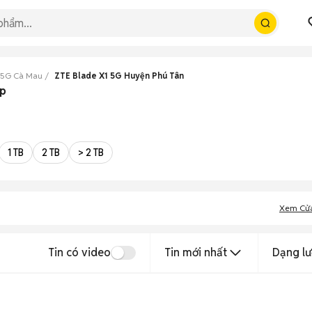
 5G Cà Mau
ZTE Blade X1 5G Huyện Phú Tân
ẹp
1 TB
2 TB
> 2 TB
Xem Cử
Tin có video
Tin mới nhất
Dạng lư