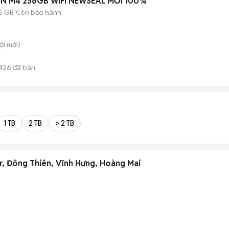
1IN M4 256GB WIFI NEWSEAL MỚI 100%
6 GB
Còn bảo hành
ội
mới)
426
đã bán
1 TB
2 TB
> 2 TB
tr, Đông Thiên, Vĩnh Hưng, Hoàng Mai