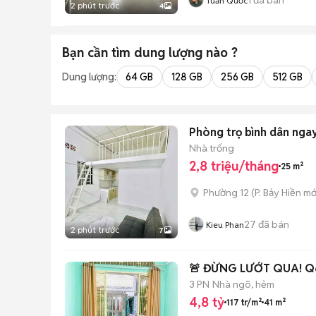
Tuấn Quốc
2 phút trước
4
Bạn cần tìm
dung lượng
nào ?
Dung lượng:
64 GB
128 GB
256 GB
512 GB
Phòng trọ bình dân nga
Nhà trống
2,8 triệu/tháng
25 m²
Phường 12
(
P. Bảy Hiền
mớ
27
đã bán
Kieu Phan
2 phút trước
7
🚨 ĐỪNG LƯỚT QUA! Q6
3 PN
Nhà ngõ, hẻm
4,8 tỷ
117 tr/m²
41 m²