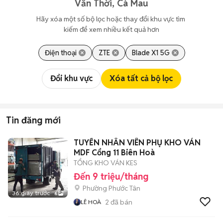
Văn Thời, Cà Mau
Hãy xóa một số bộ lọc hoặc thay đổi khu vực tìm 
kiếm để xem nhiều kết quả hơn
Điện thoại
ZTE
Blade X1 5G
Đổi khu vực
Xóa tất cả bộ lọc
Tin đăng mới
TUYỂN NHÂN VIÊN PHỤ KHO VÁN
MDF Cổng 11 Biên Hoà
TỔNG KHO VÁN KES
Đến 9 triệu/tháng
Phường Phước Tân
36 giây trước
6
2
đã bán
LÊ HOÀ