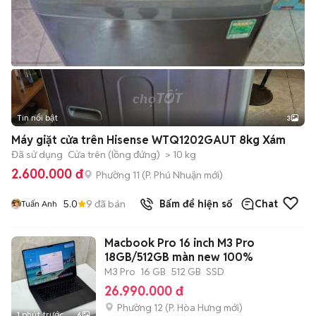
Tin nổi bật
3
Máy giặt cửa trên Hisense WTQ1202GAUT 8kg Xám
Đã sử dụng
Cửa trên (lồng đứng)
> 10 kg
2.600.000 đ
Phường 11
(
P. Phú Nhuận
mới)
5.0
9
đã bán
Bấm để hiện số
Chat
Tuấn Anh
Macbook Pro 16 inch M3 Pro
18GB/512GB màn new 100%
M3 Pro
16 GB
512 GB
SSD
26.990.000 đ
Phường 12
(
P. Hòa Hưng
mới)
1 phút trước
6