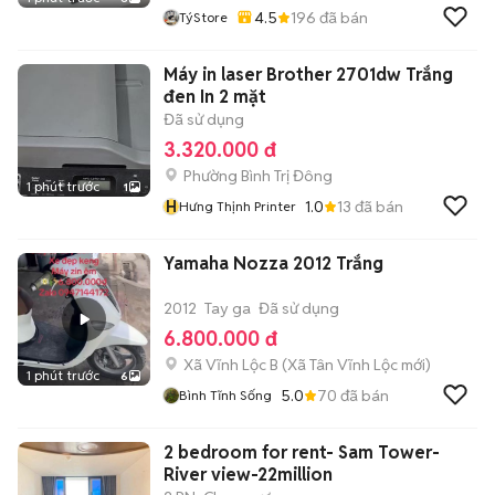
4.5
196
đã bán
TýStore
Máy in laser Brother 2701dw Trắng
đen In 2 mặt
Đã sử dụng
3.320.000 đ
Phường Bình Trị Đông
1 phút trước
1
H
1.0
13
đã bán
Hưng Thịnh Printer
Yamaha Nozza 2012 Trắng
2012
Tay ga
Đã sử dụng
6.800.000 đ
Xã Vĩnh Lộc B
(
Xã Tân Vĩnh Lộc
mới)
1 phút trước
6
5.0
70
đã bán
Bình Tĩnh Sống
2 bedroom for rent- Sam Tower-
River view-22million