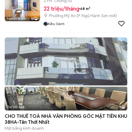
2 PN
Chung cư
22 triệu/tháng
68 m²
Phường Mỹ An
(
P. Ngũ Hành Sơn
mới)
1 phút trước
10
Kiều Oanh
Tin nổi bật
7
+
2
CHO THUÊ TOÀ NHÀ VĂN PHÒNG GÓC MẶT TIỀN KHU
38HA-Tân Thới Nhất
Mặt bằng kinh doanh