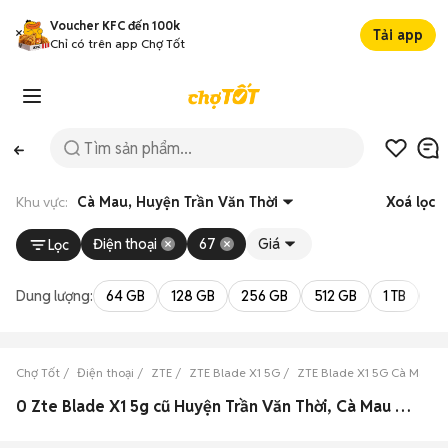
Voucher KFC đến 100k
Tải app
Chỉ có trên app Chợ Tốt
Khu vực:
Cà Mau, Huyện Trần Văn Thời
Xoá lọc
Điện thoại
67
Giá
Lọc
Dung lượng:
64 GB
128 GB
256 GB
512 GB
1 TB
2 
Chợ Tốt
Điện thoại
ZTE
ZTE Blade X1 5G
ZTE Blade X1 5G Cà Mau
0 Zte Blade X1 5g cũ Huyện Trần Văn Thời, Cà Mau đẹp