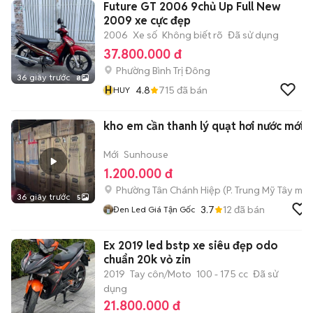
Future GT 2006 9chủ Up Full New
2009 xe cực đẹp
2006
Xe số
Không biết rõ
Đã sử dụng
37.800.000 đ
Phường Bình Trị Đông
36 giây trước
8
H
4.8
715
đã bán
HUY
kho em cần thanh lý quạt hơi nước mới
Mới
Sunhouse
1.200.000 đ
Phường Tân Chánh Hiệp
(
P. Trung Mỹ Tây
mới
36 giây trước
5
3.7
12
đã bán
Đen Led Giá Tận Gốc
Ex 2019 led bstp xe siêu đẹp odo
chuẩn 20k vỏ zin
2019
Tay côn/Moto
100 - 175 cc
Đã sử
dụng
21.800.000 đ