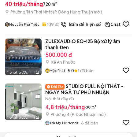
40 triệu/tháng
720 m²
Phường Tân Thới Nhất
(
P. Đông Hưng Thuận
mới)
109
đã bán
Bấm để hiện số
Chat
Nguyễn Phú Triệu
ZULEXAUDIO EQ-125 Bộ xử lý âm
thanh Đen
500.000 đ
Xã An Phước
5.0
1
đã bán
Mộc Phát
1 phút trước
1
STUDIO FULL NỘI THẤT -
NGAY NGÃ TƯ PHÚ NHUẬN
Nội thất đầy đủ
4,8 triệu/tháng
30 m²
Phường 4
(
P. Đức Nhuận
mới)
1 phút trước
9
6
đã bán
Trà My HiFriendz