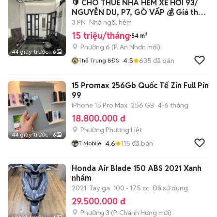
🔰 CHO THUÊ NHÀ HẺM XE HƠI 93/
NGUYỄN DU, P7, GÒ VẤP 💰 Giá thuê:
15 tr
3 PN
Nhà ngõ, hẻm
15 triệu/tháng
54 m²
Phường 6
(
P. An Nhơn
mới)
44 giây trước
8
4.5
635
đã bán
Thế Trung BĐS
15 Promax 256Gb Quốc Tế Zin Full Pin
99
iPhone 15 Pro Max
256 GB
4-6 tháng
18.800.000 đ
Phường Phương Liệt
44 giây trước
6
4.6
115
đã bán
T Mobile
Honda Air Blade 150 ABS 2021 Xanh
nhám
2021
Tay ga
100 - 175 cc
Đã sử dụng
29.500.000 đ
Phường 3
(
P. Chánh Hưng
mới)