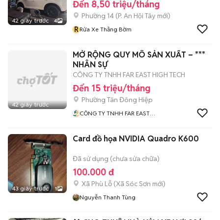
Đến 8,50 triệu/tháng
Phường 14
(
P. An Hội Tây
mới)
42 giây trước
4
R
Rửa Xe Thằng Bờm
MỞ RỘNG QUY MÔ SẢN XUẤT – ***
NHÂN SỰ
CÔNG TY TNHH FAR EAST HIGH TECH
Đến 15 triệu/tháng
Phường Tân Đông Hiệp
42 giây trước
CÔNG TY TNHH FAR EAST
HIGH TECH
Card đồ họa NVIDIA Quadro K600
Đã sử dụng (chưa sửa chữa)
100.000 đ
Xã Phù Lỗ
(
Xã Sóc Sơn
mới)
43 giây trước
1
Nguyễn Thanh Tùng