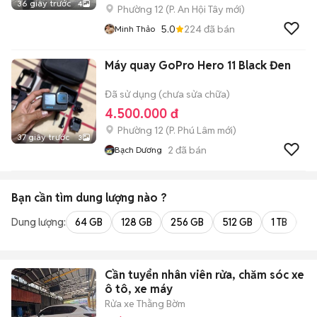
36 giây trước
4
Phường 12
(
P. An Hội Tây
mới)
5.0
224
đã bán
Minh Thảo
Máy quay GoPro Hero 11 Black Đen
Đã sử dụng (chưa sửa chữa)
4.500.000 đ
Phường 12
(
P. Phú Lâm
mới)
37 giây trước
3
2
đã bán
Bạch Dương
Bạn cần tìm
dung lượng
nào ?
Dung lượng:
64 GB
128 GB
256 GB
512 GB
1 TB
2 
Cần tuyển nhân viên rửa, chăm sóc xe
ô tô, xe máy
Rửa xe Thằng Bờm