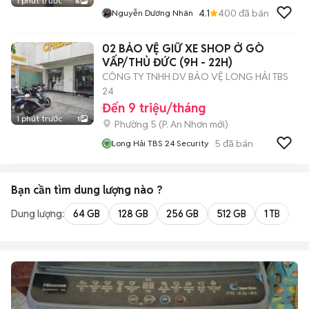
1 phút trước
6
4.1
400
đã bán
Nguyễn Dương Nhân
02 BẢO VỆ GIỮ XE SHOP Ở GÒ
VẤP/THỦ ĐỨC (9H - 22H)
CÔNG TY TNHH DV BẢO VỆ LONG HẢI TBS
24
Đến 9 triệu/tháng
1 phút trước
1
Phường 5
(
P. An Nhơn
mới)
5
đã bán
Long Hải TBS 24 Security
Bạn cần tìm
dung lượng
nào ?
Dung lượng:
64 GB
128 GB
256 GB
512 GB
1 TB
2 