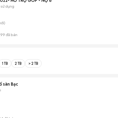
 2022- HỖ TRỢ GÓP - NỢ 6
 sử dụng
ới)
899
đã bán
1 TB
2 TB
> 2 TB
ố sàn Bạc
n