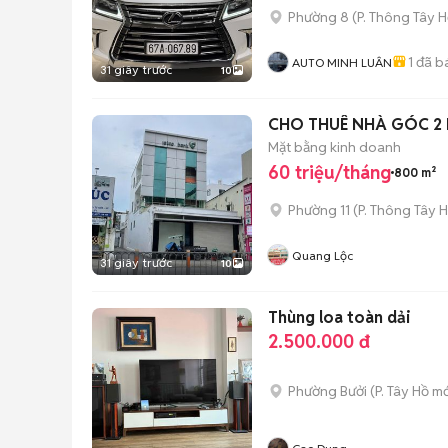
Phường 8
(
P. Thông Tây H
1
đã b
AUTO MINH LUÂN
31 giây trước
10
CHO THUÊ NHÀ GÓC 2 
Mặt bằng kinh doanh
60 triệu/tháng
800 m²
Phường 11
(
P. Thông Tây H
Quang Lộc
31 giây trước
10
Thùng loa toàn dải
2.500.000 đ
Phường Bưởi
(
P. Tây Hồ
mớ