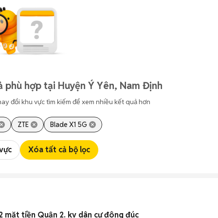
ả phù hợp tại Huyện Ý Yên, Nam Định
hay đổi khu vực tìm kiếm để xem nhiều kết quả hơn
ZTE
Blade X1 5G
 vực
Xóa tất cả bộ lọc
 mặt tiền Quận 2. kv dân cư đông đúc