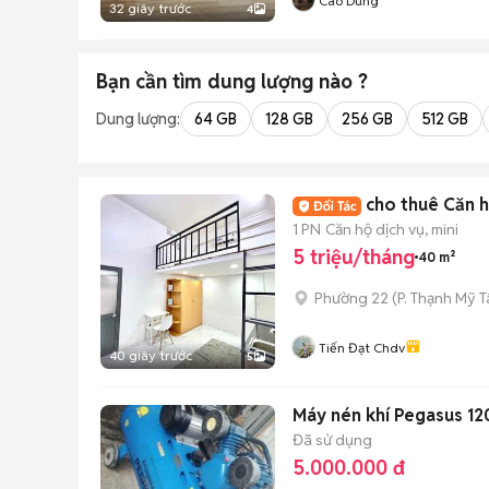
Cao Dung
32 giây trước
4
Bạn cần tìm
dung lượng
nào ?
Dung lượng:
64 GB
128 GB
256 GB
512 GB
cho thuê Căn h
1 PN
Căn hộ dịch vụ, mini
5 triệu/tháng
40 m²
Phường 22
(
P. Thạnh Mỹ 
Tiến Đạt Chdv
40 giây trước
5
Máy nén khí Pegasus 12
Đã sử dụng
5.000.000 đ