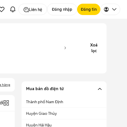
Đăng nhập
Đăng tin
Liên hệ
Xoá
lọc
a hàng
Mua bán đồ điện tử
Thành phố Nam Định
ới
Huyện Giao Thủy
Huyện Hải Hậu