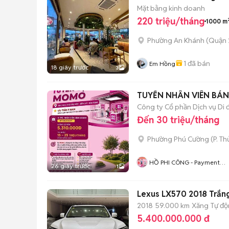
Mặt bằng kinh doanh
220 triệu/tháng
1000 m
Phường An Khánh (Quận 
1
đã bán
Em Hồng
18 giây trước
3
TUYỂN NHÂN VIÊN BÁ
⁠Công ty Cổ phần Dịch vụ Di 
Đến 30 triệu/tháng
Phường Phú Cường
(
P. T
HỒ PHI CÔNG - Payment
26 giây trước
1
Services - Salesman 3
Lexus LX570 2018 Trắn
2018
59.000 km
Xăng
Tự đ
5.400.000.000 đ