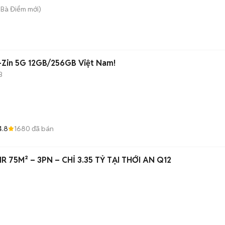
 Bà Điểm
mới)
-Zin 5G 12GB/256GB Việt Nam!
B
4.8
1680
đã bán
R 75M² – 3PN – CHỈ 3.35 TỶ TẠI THỚI AN Q12