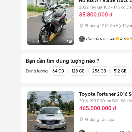
Honda Air Blade 125cc
2022
Tay ga
100 - 175 cc
Đã
35.800.000 đ
Phường 12
(
P. An Hội Tây
m
4.6
Cầm Đồ Năm Linh
1 phút trước
7
Bạn cần tìm
dung lượng
nào ?
Dung lượng:
64 GB
128 GB
256 GB
512 GB
Toyota Fortuner 2016 S
2016
160.000 km
Dầu
Số sà
465.000.000 đ
Phường Tân Lập