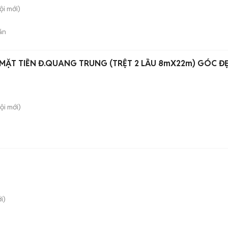
ội
mới)
án
MẶT TIỀN Đ.QUANG TRUNG (TRỆT 2 LẦU 8mX22m) GÓC Đ
ội
mới)
i)