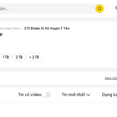
 5G Nam Định
ZTE Blade X1 5G Huyện Ý Yên
ẹp
1 TB
2 TB
> 2 TB
Xem Cử
Tin có video
Tin mới nhất
Dạng lư