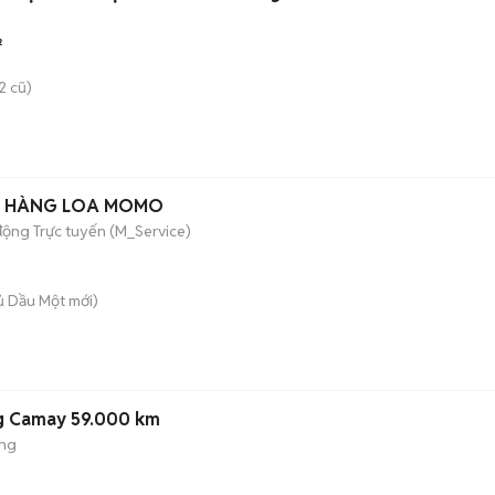
²
2 cũ)
N HÀNG LOA MOMO
động Trực tuyến (M_Service)
hủ Dầu Một
mới)
g Camay 59.000 km
ộng