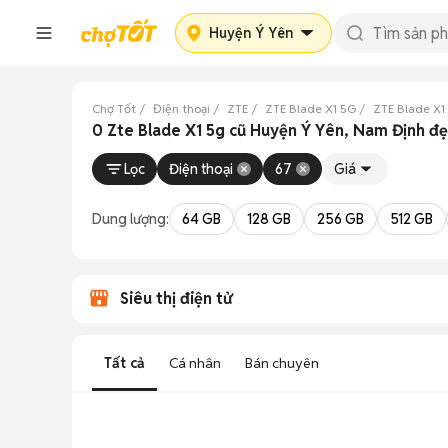
Huyện Ý Yên
Chợ Tốt
Điện thoại
ZTE
ZTE Blade X1 5G
ZTE Blade X1
0 Zte Blade X1 5g cũ Huyện Ý Yên, Nam Định đ
Lọc
Điện thoại
67
Giá
Dung lượng:
64 GB
128 GB
256 GB
512 GB
Siêu thị điện tử
Tất cả
Cá nhân
Bán chuyên