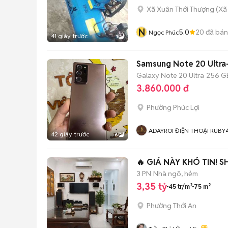
Xã Xuân Thới Thượng
(
Xã
N
5.0
20
đã bán
Ngọc Phúc
41 giây trước
1
Samsung Note 20 Ultra
Galaxy Note 20 Ultra
256 G
3.860.000 đ
Phường Phúc Lợi
ADAYROI ĐIỆN THOẠI RUBY
42 giây trước
6
🔥 GIÁ NÀY KHÓ TIN! SH
3 PN
Nhà ngõ, hẻm
3,35 tỷ
45 tr/m²
75 m²
Phường Thới An