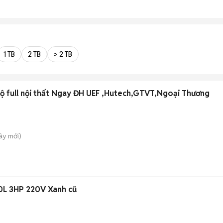
1 TB
2 TB
> 2 TB
ộ full nội thất Ngay ĐH UEF ,Hutech,GTVT,Ngoại Thương
Tây
mới)
0L 3HP 220V Xanh cũ