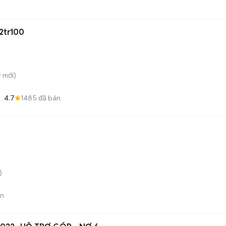
 2tr100
̃
mới)
4.7
1485
đã bán
ẻ
)
án