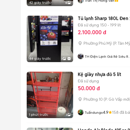
Trần Thị Hồng Vân
42 giây trước
6
Tủ lạnh Sharp 180L Đen
Đã sử dụng
150 - 199 lít
2.100.000 đ
Phường Phú Mỹ
(
P. Tân My
TH Điện Lạnh Giá Rẻ Siêu R
44 giây trước
3
HCM
Kệ giày nhựa đỏ 5 lít
Đã sử dụng
50.000 đ
Phường 10
(
P. Gò Vấp
mới
4.9
158
đã b
Tuấndungx
1 phút trước
3