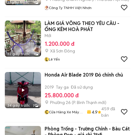
31 giây trước
1
Công Ty TNHH Việt Nhơn
LÀM GIÁ VÕNG THEO YÊU CẦU -
ỐNG KẼM HOÀ PHÁT
Mới
1.200.000 đ
Xã Sơn Đông
32 giây trước
1
L
Lê Yến
Honda Air Blade 2019 Đỏ chính chủ
2019
Tay ga
Đã sử dụng
25.800.000 đ
Phường 26
(
P. Bình Thạnh
mới)
34 giây trước
7
459
đã
C
4.9
Cửa Hàng Xe Máy
bán
Văn Vũ
Phòng Trống - Trường Chinh - Bàu Cát
- Phòng Đẹp - giá chì 3tr5