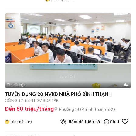
Tin nổi bật
4
TUYỂN DỤNG 20 NVKD NHÀ PHỐ BÌNH THẠNH
CÔNG TY TNHH DV BĐS TPR
Đến 80 triệu/tháng
Phường 14
(
P. Bình Thạnh
mới)
T
Bấm để hiện số
Chat
Tiến Phát TPR