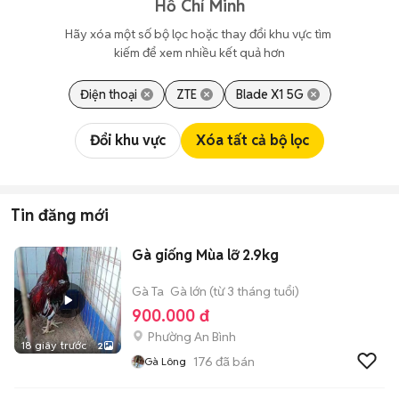
Hồ Chí Minh
Hãy xóa một số bộ lọc hoặc thay đổi khu vực tìm 
kiếm để xem nhiều kết quả hơn
Điện thoại
ZTE
Blade X1 5G
Đổi khu vực
Xóa tất cả bộ lọc
Tin đăng mới
Gà giống Mùa lỡ 2.9kg
Gà Ta
Gà lớn (từ 3 tháng tuổi)
900.000 đ
Phường An Bình
18 giây trước
2
176
đã bán
Gà Lông