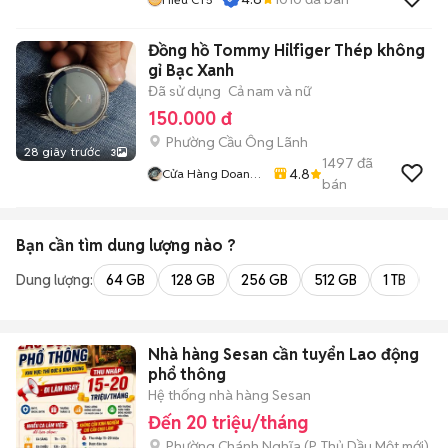
Đồng hồ Tommy Hilfiger Thép không
gỉ Bạc Xanh
Đã sử dụng
Cả nam và nữ
150.000 đ
Phường Cầu Ông Lãnh
28 giây trước
3
1497
đã
4.8
Cửa Hàng Doan
bán
Vu
Bạn cần tìm
dung lượng
nào ?
Dung lượng:
64 GB
128 GB
256 GB
512 GB
1 TB
2 
Nhà hàng Sesan cần tuyển Lao động
phổ thông
Hệ thống nhà hàng Sesan
Đến 20 triệu/tháng
Phường Chánh Nghĩa
(
P. Thủ Dầu Một
mới)