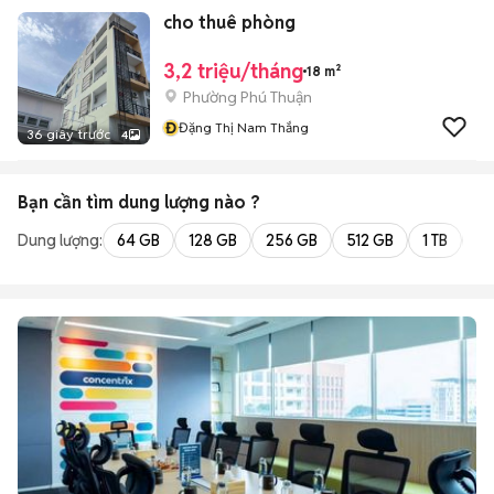
cho thuê phòng
3,2 triệu/tháng
18 m²
Phường Phú Thuận
Đ
Đặng Thị Nam Thắng
36 giây trước
4
Bạn cần tìm
dung lượng
nào ?
Dung lượng:
64 GB
128 GB
256 GB
512 GB
1 TB
2 