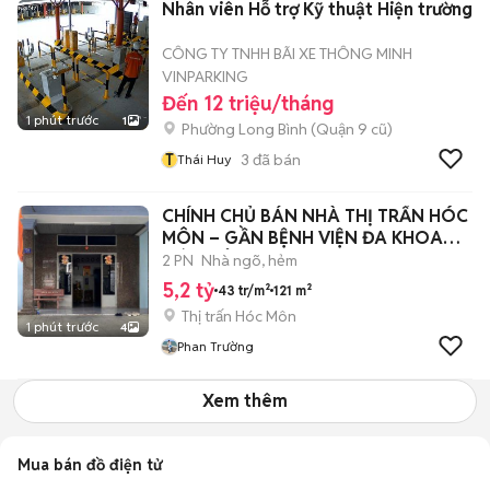
Nhân viên Hỗ trợ Kỹ thuật Hiện trường
CÔNG TY TNHH BÃI XE THÔNG MINH
VINPARKING
Đến 12 triệu/tháng
1 phút trước
1
Phường Long Bình (Quận 9 cũ)
T
3
đã bán
Thái Huy
CHÍNH CHỦ BÁN NHÀ THỊ TRẤN HÓC
MÔN – GẦN BỆNH VIỆN ĐA KHOA
HÓC MÔN
2 PN
Nhà ngõ, hẻm
5,2 tỷ
43 tr/m²
121 m²
Thị trấn Hóc Môn
1 phút trước
4
Phan Trường
Xem thêm
Mua bán đồ điện tử