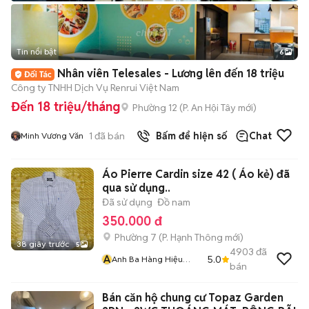
Tin nổi bật
6
+
2
Nhân viên Telesales - Lương lên đến 18 triệu
Công ty TNHH Dịch Vụ Renrui Việt Nam
Đến 18 triệu/tháng
Phường 12
(
P. An Hội Tây
mới)
1
đã bán
Bấm để hiện số
Chat
Minh Vương Văn
Áo Pierre Cardin size 42 ( Áo kẻ) đã
qua sử dụng..
Đã sử dụng
Đồ nam
350.000 đ
Phường 7
(
P. Hạnh Thông
mới)
38 giây trước
5
4903
đã
A
5.0
Anh Ba Hàng Hiệu
bán
Tuyển Online 2
Bán căn hộ chung cư Topaz Garden