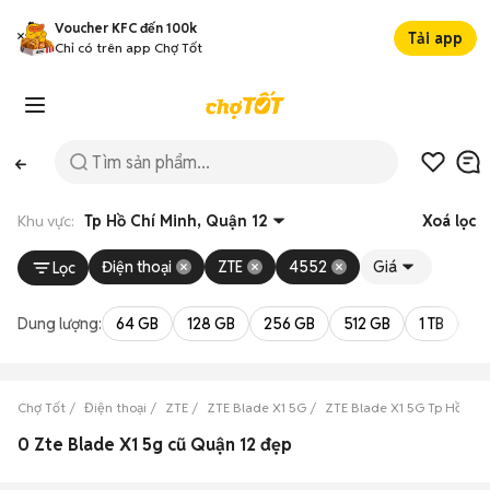
Voucher KFC đến 100k
Tải app
Chỉ có trên app Chợ Tốt
Khu vực:
Tp Hồ Chí Minh, Quận 12
Xoá lọc
Điện thoại
ZTE
4552
Giá
Lọc
Dung lượng:
64 GB
128 GB
256 GB
512 GB
1 TB
2 
Chợ Tốt
Điện thoại
ZTE
ZTE Blade X1 5G
ZTE Blade X1 5G Tp Hồ Chí
0 Zte Blade X1 5g cũ Quận 12 đẹp