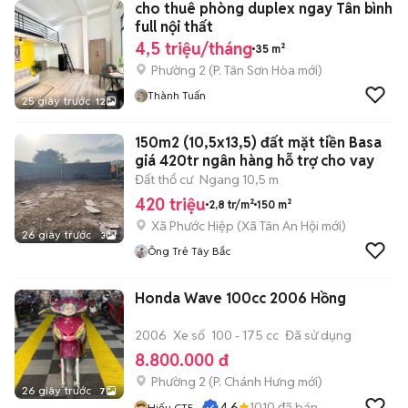
cho thuê phòng duplex ngay Tân bình
full nội thất
4,5 triệu/tháng
35 m²
Phường 2
(
P. Tân Sơn Hòa
mới)
Thành Tuấn
25 giây trước
12
150m2 (10,5x13,5) đất mặt tiền Basa
giá 420tr ngân hàng hỗ trợ cho vay
Đất thổ cư
Ngang 10,5 m
420 triệu
2,8 tr/m²
150 m²
Xã Phước Hiệp
(
Xã Tân An Hội
mới)
26 giây trước
3
Ông Trẻ Tây Bắc
Honda Wave 100cc 2006 Hồng
2006
Xe số
100 - 175 cc
Đã sử dụng
8.800.000 đ
Phường 2
(
P. Chánh Hưng
mới)
26 giây trước
7
4.6
1010
đã bán
Hiếu CT5