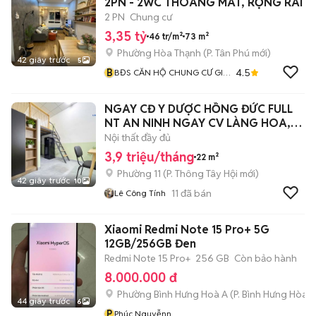
2PN - 2WC THOÁNG MÁT, RỘNG RÃI
2 PN
Chung cư
3,35 tỷ
46 tr/m²
73 m²
Phường Hòa Thạnh
(
P. Tân Phú
mới)
42 giây trước
5
B
4.5
BĐS CĂN HỘ CHUNG CƯ GIÁ
RẺ
NGAY CĐ Y DƯỢC HỒNG ĐỨC FULL
NT AN NINH NGAY CV LÀNG HOA,
CHỢ HT TÂY
Nội thất đầy đủ
3,9 triệu/tháng
22 m²
Phường 11
(
P. Thông Tây Hội
mới)
42 giây trước
10
11
đã bán
Lê Công Tính
Xiaomi Redmi Note 15 Pro+ 5G
12GB/256GB Đen
Redmi Note 15 Pro+
256 GB
Còn bảo hành
8.000.000 đ
Phường Bình Hưng Hoà A
(
P. Bình Hưng Hòa
m
44 giây trước
6
P
Phúc Nguyễnn