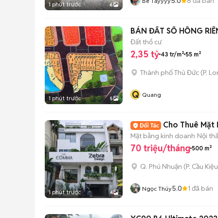
5.0
8
đã bán
Bé Tẩyyyy
1 phút trước
6
BÁN ĐẤT SỔ HỒNG RIÊ
Đất thổ cư
2,35 tỷ
43 tr/m²
55 m²
Thành phố Thủ Đức
(
P. L
Q
Quang
1 phút trước
5
Cho Thuê Mặt 
Mặt bằng kinh doanh
Nội th
70 triệu/tháng
500 m²
Q. Phú Nhuận
(
P. Cầu Kiệu
5.0
1
đã bán
Ngọc Thúy
1 phút trước
4