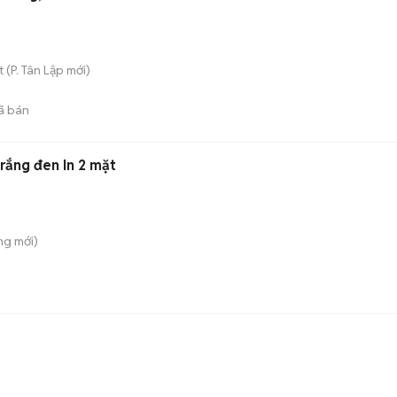
t
(
P. Tân Lập
mới)
ã bán
rắng đen In 2 mặt
ông
mới)