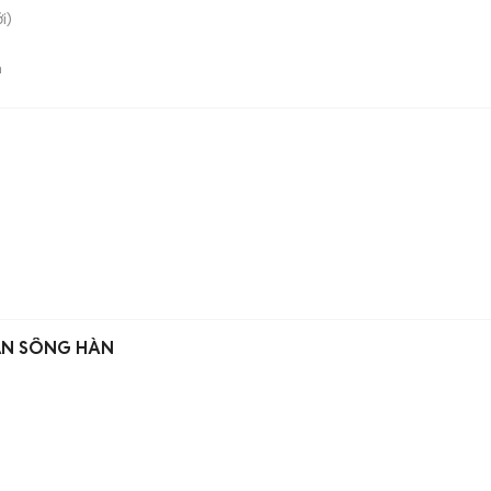
i)
n
ẦN SÔNG HÀN