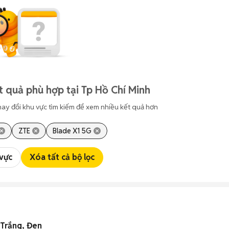
t quả phù hợp tại Tp Hồ Chí Minh
hay đổi khu vực tìm kiếm để xem nhiều kết quả hơn
ZTE
Blade X1 5G
 vực
Xóa tất cả bộ lọc
 Trắng, Đen