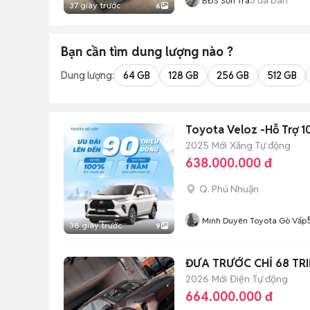
BĐS Sơn Trà
37 giây trước
6
Bạn cần tìm
dung lượng
nào ?
Dung lượng:
64 GB
128 GB
256 GB
512 GB
Toyota Veloz -Hỗ Trợ 1
2025
Mới
Xăng
Tự động
638.000.000 đ
Q. Phú Nhuận
Minh Duyên Toyota Gò Vấp
38 giây trước
9
ĐƯA TRƯỚC CHỈ 68 TR
2026
Mới
Điện
Tự động
664.000.000 đ