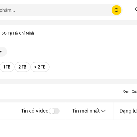
 5G Tp Hồ Chí Minh
1 TB
2 TB
> 2 TB
Xem Cử
Tin có video
Tin mới nhất
Dạng lư