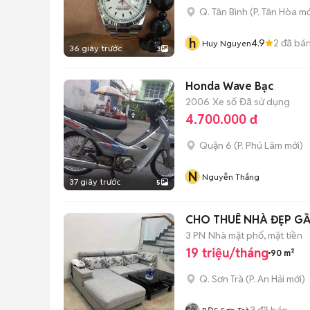
Q. Tân Bình
(
P. Tân Hòa
mớ
h
4.9
2
đã bá
Huy Nguyen
36 giây trước
3
Honda Wave Bạc
2006
Xe số
Đã sử dụng
4.700.000 đ
Quận 6
(
P. Phú Lâm
mới)
N
Nguyễn Thắng
37 giây trước
5
CHO THUÊ NHÀ ĐẸP G
3 PN
Nhà mặt phố, mặt tiền
19 triệu/tháng
90 m²
Q. Sơn Trà
(
P. An Hải
mới)
3
đã bán