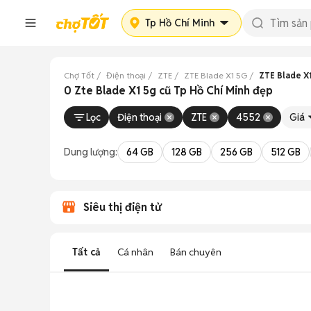
Tp Hồ Chí Minh
Chợ Tốt
Điện thoại
ZTE
ZTE Blade X1 5G
ZTE Blade X1
0 Zte Blade X1 5g cũ Tp Hồ Chí Minh đẹp
Lọc
Điện thoại
ZTE
4552
Giá
Dung lượng:
64 GB
128 GB
256 GB
512 GB
Siêu thị điện tử
Tất cả
Cá nhân
Bán chuyên