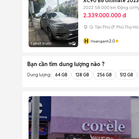
XC90 B6 Ultimate 2023 
2022
58.000 km
Động cơ H
2.339.000.000 đ
Q. Tân Phú
(
P. Phú Thọ Hò
H
2.0
Hoanganh
1 phút trước
19
Bạn cần tìm
dung lượng
nào ?
Dung lượng:
64 GB
128 GB
256 GB
512 GB