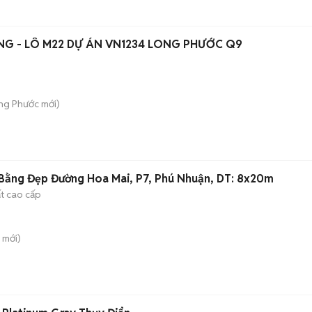
NG - LÔ M22 DỰ ÁN VN1234 LONG PHƯỚC Q9
ong Phước
mới)
Bằng Đẹp Đường Hoa Mai, P7, Phú Nhuận, DT: 8x20m
ất cao cấp
mới)