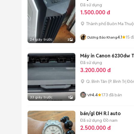
Đã sử dụng
1.500.000 đ
Thành phố Buôn Ma Thuộ
4.1
15
đ
Dương Bảo Khang
24 giây trước
2
Máy in Canon 6230dw T
Đã sử dụng
3.200.000 đ
Q. Bình Tân
(
P. Bình Trị Đ
4.4
173
đã bán
VP
33 giây trước
1
bán/gl ĐH R.l auto
Đã sử dụng
Đồ nam
2.500.000 đ