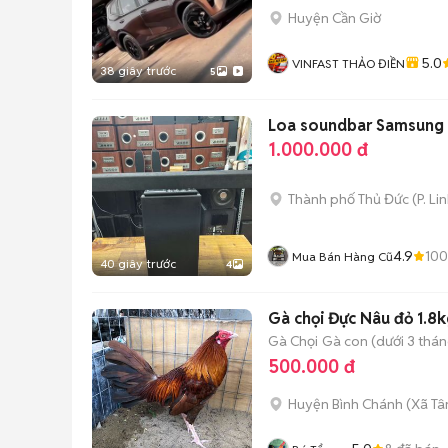
Huyện Cần Giờ
5.0
VINFAST THẢO ĐIỀN
38 giây trước
5
Loa soundbar Samsung
1.000.000 đ
Thành phố Thủ Đức
(
P. Li
4.9
100
Mua Bán Hàng Cũ
40 giây trước
4
Gà chọi Đực Nâu đỏ 1.8
Gà Chọi
Gà con (dưới 3 thán
500.000 đ
Huyện Bình Chánh
(
Xã Tâ