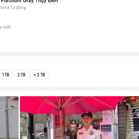
Platinum Gray Thụy Điển
ybrid
Tự động
a
mới)
1 TB
2 TB
> 2 TB