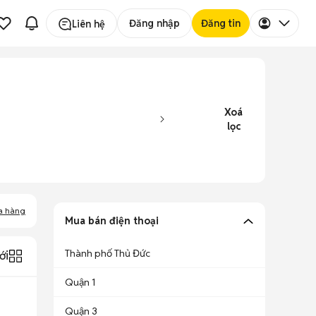
Đăng nhập
Đăng tin
Liên hệ
Xoá
lọc
a hàng
Mua bán điện thoại
Thành phố Thủ Đức
ới
Quận 1
Quận 3