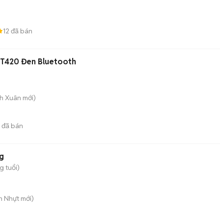
12
đã bán
 T420 Đen Bluetooth
nh Xuân
mới)
đã bán
kg
g tuổi)
n Nhựt
mới)