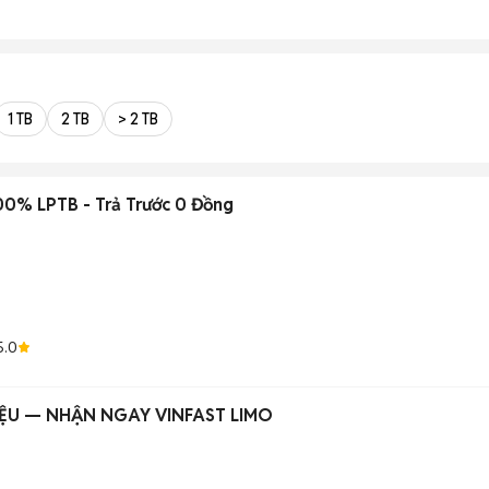
1 TB
2 TB
> 2 TB
00% LPTB - Trả Trước 0 Đồng
5.0
IỆU — NHẬN NGAY VINFAST LIMO