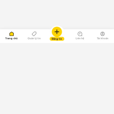
Trang chủ
Quản lý tin
Liên hệ
Tài khoản
Đăng tin
109.000 Bình chọn
Tải ứng dụng Chợ Tốt
Về Chợ Tốt
Quy chế sàn
Chính sách bảo mật
Giải quyết tranh chấp
CÔNG TY TNHH CHỢ TỐT - Người đại diện theo pháp luật: