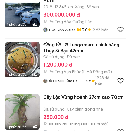
Auto
2019
12.345 km
Xăng
Số sàn
300.000.000 đ
Phường Hòa Cường Bắc
1 phút trước
4
5.0
12
đã bán
PHÚC VÂN AUTO
Đồng hồ LG Lungomare chính hãng
Thụy Sĩ Bạc 42mm
Đã sử dụng
Đồ nam
1.200.000 đ
Phường Vạn Phúc
(
P. Hà Đông
mới)
1 phút trước
5
1923
đã
4.8
Đồ Cũ Sưu Tầm Hà
bán
Nội
Cây Lộc Vừng hoành 27cm cao 70cm
Đã sử dụng
Cây cảnh trong nhà
250.000 đ
Xã Tân Phú Trung
(
Xã Củ Chi
mới)
1 phút trước
1