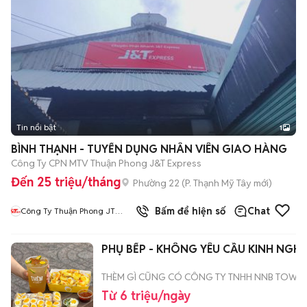
Tin nổi bật
1
BÌNH THẠNH - TUYỂN DỤNG NHÂN VIÊN GIAO HÀNG
Công Ty CPN MTV Thuận Phong J&T Express
Đến 25 triệu/tháng
Phường 22
(
P. Thạnh Mỹ Tây
mới)
Bấm để hiện số
Chat
Công Ty Thuận Phong JT
Express
PHỤ BẾP - KHÔNG YÊU CẦU KINH NGHI
THÈM GÌ CŨNG CÓ CÔNG TY TNHH NNB TOWN
Từ 6 triệu/ngày