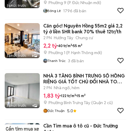
Phường 9
(
P. Đức Nhuận
mới)
1 phút trước
4
1796
đã bán
Bông Lê
Căn góc! Nguyên Hồng 55m2 giá 2,2
tỷ ở liền SHR bank 70% thuê 12tr/th
2 PN
Hướng Tây
Chung cư
2,2 tỷ
40 tr/m²
55 m²
Phường 1
(
P. Hạnh Thông
mới)
1 phút trước
8
3
đã bán
Thanh Trúc
NHÀ 3 TẦNG BÌNH TRƯNG SỔ HỒNG
RIÊNG GIÁ TỐT CHỦ ĐỔI NHÀ TO
BÁN NHANH
2 PN
Nhà ngõ, hẻm
1,83 tỷ
122 tr/m²
15 m²
Phường Bình Trưng Tây (Quận 2 cũ)
1 phút trước
4
5.0
Đức Thuận
Cần Tìm mua ô tô cũ - Đức Trưởng