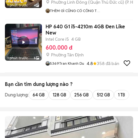
Phường Linh Đông (Quận Thủ Đức cũ)
(
P. Hiệ
1 phút trước
4
THÈM GÌ CŨNG CÓ CÔNG TY
TNHH NNB TOWN
HP 640 G1 i5-4210m 4GB Đen Like
New
Intel Core i5
4 GB
600.000 đ
Phường Tân Định
1 phút trước
5
4.8
358
đã bán
5369Tran Khanh Du
Bạn cần tìm
dung lượng
nào ?
Dung lượng:
64 GB
128 GB
256 GB
512 GB
1 TB
2 