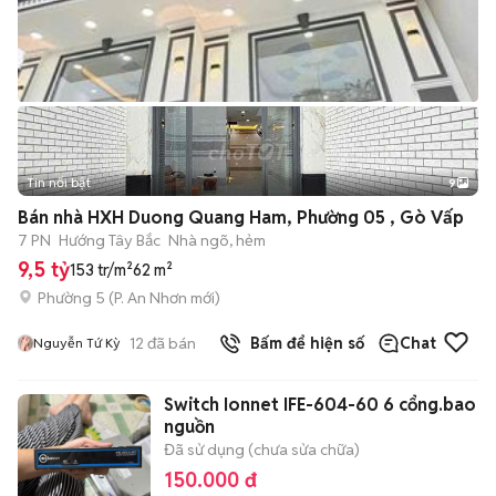
Tin nổi bật
9
+
2
Bán nhà HXH Duong Quang Ham, Phường 05 , Gò Vấp
7 PN
Hướng Tây Bắc
Nhà ngõ, hẻm
9,5 tỷ
153 tr/m²
62 m²
Phường 5
(
P. An Nhơn
mới)
12
đã bán
Bấm để hiện số
Chat
Nguyễn Tứ Kỳ
Switch Ionnet IFE-604-60 6 cổng.bao
nguồn
Đã sử dụng (chưa sửa chữa)
150.000 đ