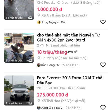
Chó Poodle
Chó con (dưới 3 tháng tuổi)
1.000.000 đ
Xã An Thắng
(
Xã An Lão
mới)
1 phút trước
1
H
Hung Nguyen Duc
cho thuê nhà mặt tiền Nguyễn Tư
Giản 4x30 2pn 2wc 18tr tl
2 PN
Nhà mặt phố, mặt tiền
18 triệu/tháng
120 m²
Phường 12
(
P. An Hội Tây
mới)
1 phút trước
10
63
đã bán
Trần Công Phú
Ford Everest 2013 Form 2014 7 chỗ
Dầu Bạc
2013
180.000 km
Dầu
Số sàn
275.000.000 đ
Xã Thái Hòa
(
Xã Vật Lại
mới)
1 phút trước
17
21
đã bán
Dũng Ô Tô Ba Vì