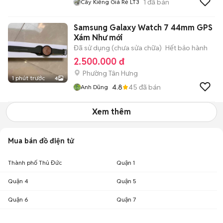
1
đã bán
Cây Kiểng Giá Rẻ LT3
Samsung Galaxy Watch 7 44mm GPS
Xám Như mới
Đã sử dụng (chưa sửa chữa)
Hết bảo hành
2.500.000 đ
Phường Tân Hưng
1 phút trước
4
4.8
45
đã bán
Anh Dũng
Xem thêm
Mua bán đồ điện tử
Thành phố Thủ Đức
Quận 1
Quận 4
Quận 5
Quận 6
Quận 7