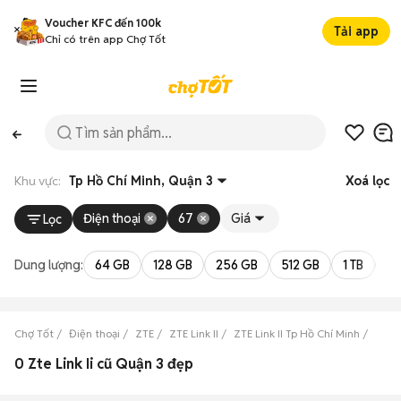
Voucher KFC đến 100k
Tải app
Chỉ có trên app Chợ Tốt
Khu vực:
Tp Hồ Chí Minh, Quận 3
Xoá lọc
Điện thoại
67
Giá
Lọc
Dung lượng:
64 GB
128 GB
256 GB
512 GB
1 TB
2 
Chợ Tốt
Điện thoại
ZTE
ZTE Link II
ZTE Link II Tp Hồ Chí Minh
ZTE L
0 Zte Link Ii cũ Quận 3 đẹp