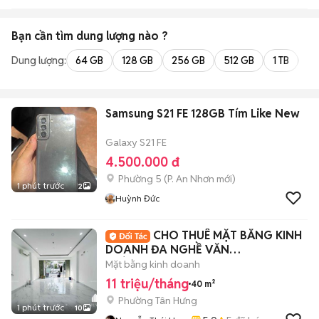
Bạn cần tìm
dung lượng
nào ?
Dung lượng:
64 GB
128 GB
256 GB
512 GB
1 TB
2 
Samsung S21 FE 128GB Tím Like New
Galaxy S21 FE
4.500.000 đ
Phường 5
(
P. An Nhơn
mới)
1 phút trước
2
Huỳnh Đức
CHO THUÊ MẶT BẰNG KINH
DOANH ĐA NGHỀ VĂN
PHÒNG,NAIL..QUẬN 7,TRUNG SƠN
Mặt bằng kinh doanh
11 triệu/tháng
40 m²
Phường Tân Hưng
1 phút trước
10