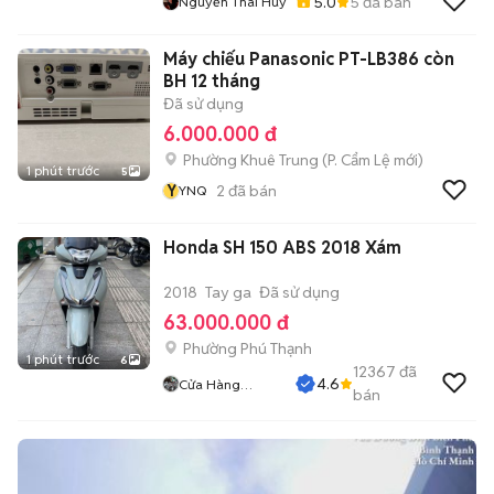
5.0
5
đã bán
Nguyễn Thái Huy
Máy chiếu Panasonic PT-LB386 còn
BH 12 tháng
Đã sử dụng
6.000.000 đ
Phường Khuê Trung
(
P. Cẩm Lệ
mới)
1 phút trước
5
Y
2
đã bán
YNQ
Honda SH 150 ABS 2018 Xám
2018
Tay ga
Đã sử dụng
63.000.000 đ
Phường Phú Thạnh
1 phút trước
6
12367
đã
4.6
Cửa Hàng
bán
Tuanduy