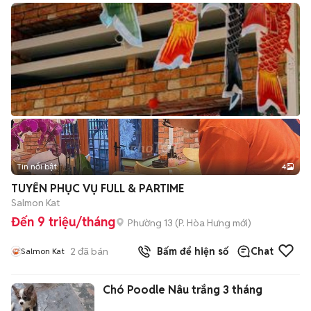
Tin nổi bật
4
TUYỂN PHỤC VỤ FULL & PARTIME
Salmon Kat
Đến 9 triệu/tháng
Phường 13
(
P. Hòa Hưng
mới)
2
đã bán
Bấm để hiện số
Chat
Salmon Kat
Chó Poodle Nâu trắng 3 tháng