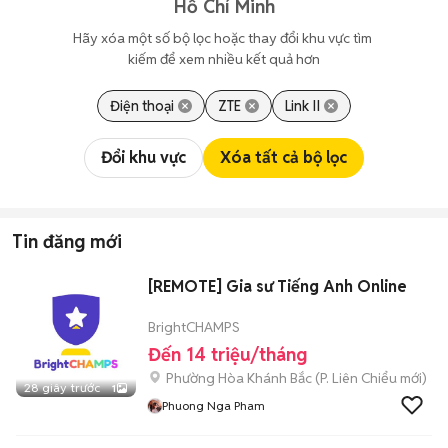
Hồ Chí Minh
Hãy xóa một số bộ lọc hoặc thay đổi khu vực tìm 
kiếm để xem nhiều kết quả hơn
Điện thoại
ZTE
Link II
Đổi khu vực
Xóa tất cả bộ lọc
Tin đăng mới
[REMOTE] Gia sư Tiếng Anh Online
BrightCHAMPS
Đến 14 triệu/tháng
Phường Hòa Khánh Bắc
(
P. Liên Chiểu
mới)
28 giây trước
1
Phuong Nga Pham