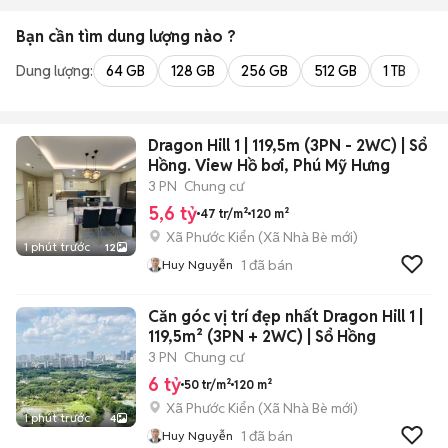
Bạn cần tìm
dung lượng
nào ?
Dung lượng:
64 GB
128 GB
256 GB
512 GB
1 TB
2 
Dragon Hill 1 | 119,5m (3PN - 2WC) | Sổ
Hồng. View Hồ bơi, Phú Mỹ Hưng
3 PN
Chung cư
5,6 tỷ
47 tr/m²
120 m²
Xã Phước Kiển
(
Xã Nhà Bè
mới)
1 phút trước
12
1
đã bán
Huy Nguyễn
Căn góc vị trí đẹp nhất Dragon Hill 1 |
119,5m² (3PN + 2WC) | Sổ Hồng
3 PN
Chung cư
6 tỷ
50 tr/m²
120 m²
Xã Phước Kiển
(
Xã Nhà Bè
mới)
1 phút trước
4
1
đã bán
Huy Nguyễn