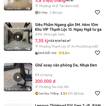
5,8 triệu/tháng
40 m²
Phường 14
(
P. Tân Bình
mới)
1 phút trước
5
2
đã bán
Q Stay
Siêu Phẩm Ngang gần 5M. Hẻm 10m
Khu VIP Thạnh Lộc 13. Ngay Ngã tư ga
4 PN
Nhà ngõ, hẻm
7,35 tỷ
123 tr/m²
60 m²
Phường Thạnh Lộc
(
P. An Phú Đông
mới)
1 phút trước
11
5.0
NHÀ ĐẤT Q12
Ghế xoay văn phòng Da, Nhựa Đen
Đã sử dụng
200.000 đ
Phường Tân Sơn Nhì
2 phút trước
5
C
3.3
515
đã bán
Cao Duy Thắng
Lenovo Thinkpad E14 Gen 2 -i5_RAM