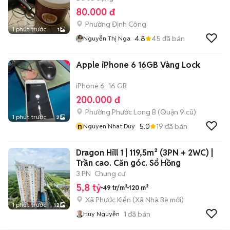
80.000 đ
Phường Định Công
1 phút trước
1
4.8
45
đã bán
Nguyễn Thị Nga
Apple iPhone 6 16GB Vàng Lock
iPhone 6
16 GB
200.000 đ
Phường Phước Long B (Quận 9 cũ)
1 phút trước
2
n
5.0
19
đã bán
Nguyen Nhat Duy
Dragon Hill 1 | 119,5m² (3PN + 2WC) |
Trần cao. Căn góc. Sổ Hồng
3 PN
Chung cư
5,8 tỷ
49 tr/m²
120 m²
Xã Phước Kiển
(
Xã Nhà Bè
mới)
1 phút trước
12
1
đã bán
Huy Nguyễn