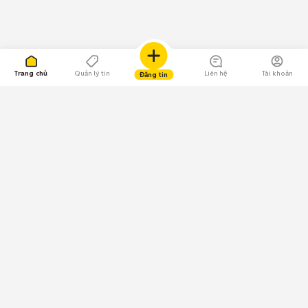
Trang chủ
Quản lý tin
Liên hệ
Tài khoản
Đăng tin
109.000 Bình chọn
Tải ứng dụng Chợ Tốt
Về Chợ Tốt
Quy chế sàn
Chính sách bảo mật
Giải quyết tranh chấp
CÔNG TY TNHH CHỢ TỐT - Người đại diện theo pháp luật:
Nguyễn Trọng Tấn; GPDKKD: 0312120782 do Sở KH & ĐT TP.HCM cấp ngày
11/01/2013;