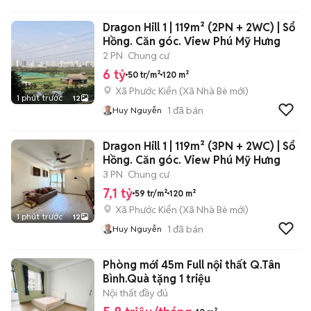
Dragon Hill 1 | 119m² (2PN + 2WC) | Sổ
Hồng. Căn góc. View Phú Mỹ Hưng
2 PN
Chung cư
6 tỷ
50 tr/m²
120 m²
Xã Phước Kiển
(
Xã Nhà Bè
mới)
1 phút trước
12
1
đã bán
Huy Nguyễn
Dragon Hill 1 | 119m² (3PN + 2WC) | Sổ
Hồng. Căn góc. View Phú Mỹ Hưng
3 PN
Chung cư
7,1 tỷ
59 tr/m²
120 m²
Xã Phước Kiển
(
Xã Nhà Bè
mới)
1 phút trước
12
1
đã bán
Huy Nguyễn
Phòng mới 45m Full nội thất Q.Tân
Bình.Quà tặng 1 triệu
Nội thất đầy đủ