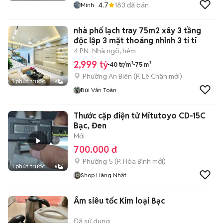
4.7
183
đã bán
Minh
nhà phố lạch tray 75m2 xây 3 tầng
độc lập 3 mặt thoáng nhỉnh 3 tí ti
4 PN
Nhà ngõ, hẻm
2,999 tỷ
40 tr/m²
75 m²
Phường An Biên
(
P. Lê Chân
mới)
1 phút trước
4
Bùi Văn Toàn
Thước cặp điện tử Mitutoyo CD-15C
Bạc, Đen
Mới
700.000 đ
Phường 5
(
P. Hòa Bình
mới)
1 phút trước
6
Shop Hàng Nhật
Ấm siêu tốc Kim loại Bạc
Đã sử dụng