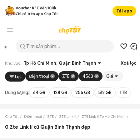
Voucher KFC đến 100k
Tải app
Chỉ có trên app Chợ Tốt
Khu vực:
Tp Hồ Chí Minh, Quận Bình Thạnh
Xoá lọc
Điện thoại
ZTE
4563
Giá
Lọc
Dung lượng:
64 GB
128 GB
256 GB
512 GB
1 TB
2 
Chợ Tốt
Điện thoại
ZTE
ZTE Link II
ZTE Link II Tp Hồ Chí Minh
ZTE L
0 Zte Link Ii cũ Quận Bình Thạnh đẹp