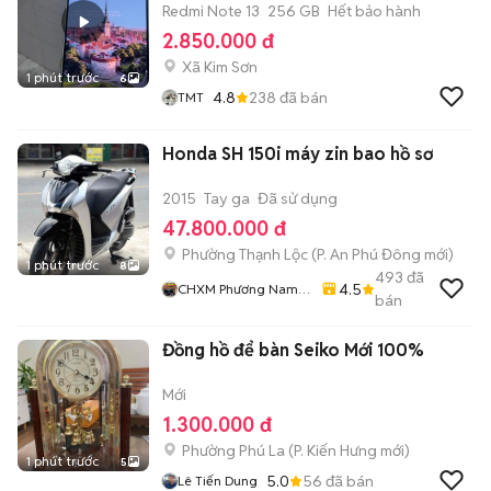
Redmi Note 13
256 GB
Hết bảo hành
2.850.000 đ
Xã Kim Sơn
1 phút trước
6
4.8
238
đã bán
TMT
Honda SH 150i máy zin bao hồ sơ
2015
Tay ga
Đã sử dụng
47.800.000 đ
Phường Thạnh Lộc
(
P. An Phú Đông
mới)
1 phút trước
8
493
đã
4.5
CHXM Phương Nam
bán
Chuyên Bán Xe Trả
Góp
Đồng hồ để bàn Seiko Mới 100%
Mới
1.300.000 đ
Phường Phú La
(
P. Kiến Hưng
mới)
1 phút trước
5
5.0
56
đã bán
Lê Tiến Dung