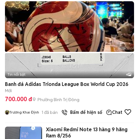
Tin nổi bật
4
Banh đá Adidas Trionda League Box World Cup 2026
Mới
700.000 đ
Phường Bình Trị Đông
1
đã bán
Bấm để hiện số
Chat
Trương Khai Định
Xiaomi Redmi Note 13 hàng 9 hãng
Ram 8/256