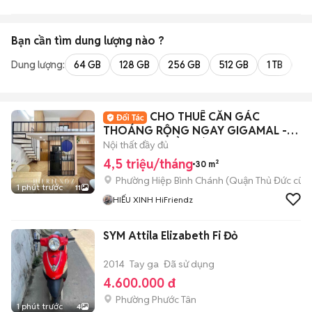
Bạn cần tìm
dung lượng
nào ?
Dung lượng:
64 GB
128 GB
256 GB
512 GB
1 TB
2 
CHO THUÊ CĂN GÁC
THOÁNG RỘNG NGAY GIGAMAL -
TIỆN Di CHUYỂN CÁC QUẬN
Nội thất đầy đủ
4,5 triệu/tháng
30 m²
Phường Hiệp Bình Chánh (Quận Thủ Đức cũ)
1 phút trước
11
HIẾU XINH HiFriendz
SYM Attila Elizabeth Fi Đỏ
2014
Tay ga
Đã sử dụng
4.600.000 đ
Phường Phước Tân
1 phút trước
4