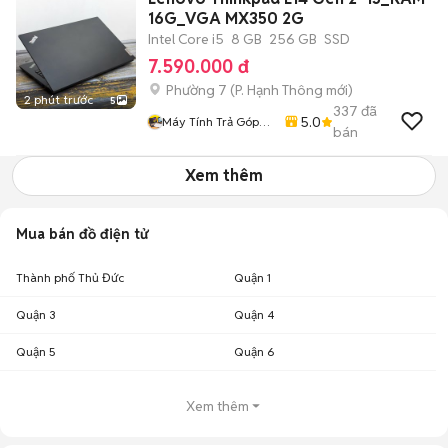
16G_VGA MX350 2G
Intel Core i5
8 GB
256 GB
SSD
7.590.000 đ
Phường 7
(
P. Hạnh Thông
mới)
2 phút trước
5
337
đã
5.0
Máy Tính Trả Góp
bán
HCM
Xem thêm
Mua bán đồ điện tử
Thành phố Thủ Đức
Quận 1
Quận 3
Quận 4
Quận 5
Quận 6
Xem thêm