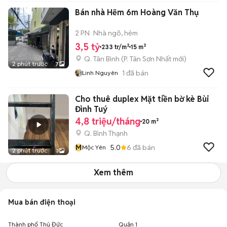
Bán nhà Hẽm 6m Hoàng Văn Thụ
2 PN
Nhà ngõ, hẻm
3,5 tỷ
233 tr/m²
15 m²
Q. Tân Bình
(
P. Tân Sơn Nhất
mới)
2 phút trước
7
1
đã bán
Linh Nguyên
Cho thuê duplex Mặt tiền bờ kè Bùi
Đình Tuý
4,8 triệu/tháng
20 m²
Q. Bình Thạnh
M
5.0
6
đã bán
Mộc Yên
2 phút trước
3
Xem thêm
Mua bán điện thoại
Thành phố Thủ Đức
Quận 1