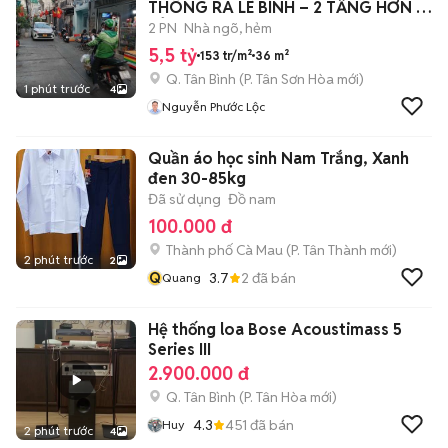
THÔNG RA LÊ BÌNH – 2 TẦNG HƠN 5
TỶ 🔥
2 PN
Nhà ngõ, hẻm
5,5 tỷ
153 tr/m²
36 m²
Q. Tân Bình
(
P. Tân Sơn Hòa
mới)
1 phút trước
4
Nguyễn Phước Lộc
Quần áo học sinh Nam Trắng, Xanh
đen 30-85kg
Đã sử dụng
Đồ nam
100.000 đ
Thành phố Cà Mau
(
P. Tân Thành
mới)
2 phút trước
2
Q
3.7
2
đã bán
Quang
Hệ thống loa Bose Acoustimass 5
Series III
2.900.000 đ
Q. Tân Bình
(
P. Tân Hòa
mới)
4.3
451
đã bán
Huy
2 phút trước
4