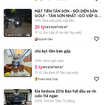
MẶT TIỀN TÂN SƠN - ĐỐI DIỆN SÂN
GOLF - TÂN SƠN NHẤT -GÒ VẤP GIÁ
20 TỶ
1 PN
Nhà mặt phố, mặt tiền
20 tỷ
163 tr/m²
123 m²
Q. Gò Vấp
(
P. An Hội Tây
mới)
2 phút trước
3
Quỳnh Dâu
chủ kẹt tiền bán gấp
3 PN
Nhà ngõ, hẻm
5 tỷ
83 tr/m²
60 m²
Q. Tân Bình
(
P. Tân Sơn
mới)
2 phút trước
4
T
Thắm Nhà Thật
Kia Sedona 2016 Bản full dầu xe rin
odo 114 ngàn
2016
144 km
Dầu
Tự động