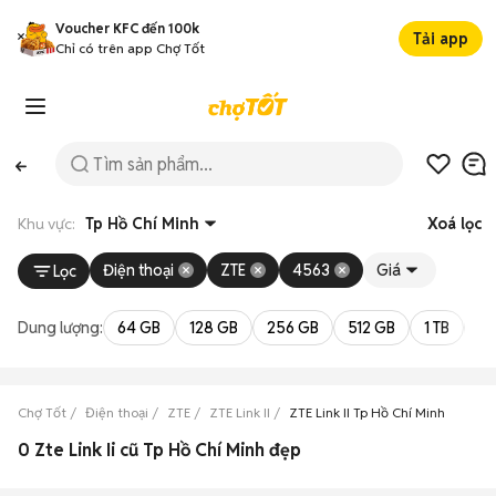
Voucher KFC đến 100k
Tải app
Chỉ có trên app Chợ Tốt
Khu vực:
Tp Hồ Chí Minh
Xoá lọc
Điện thoại
ZTE
4563
Giá
Lọc
Dung lượng:
64 GB
128 GB
256 GB
512 GB
1 TB
2 
Chợ Tốt
Điện thoại
ZTE
ZTE Link II
ZTE Link II Tp Hồ Chí Minh
0 Zte Link Ii cũ Tp Hồ Chí Minh đẹp