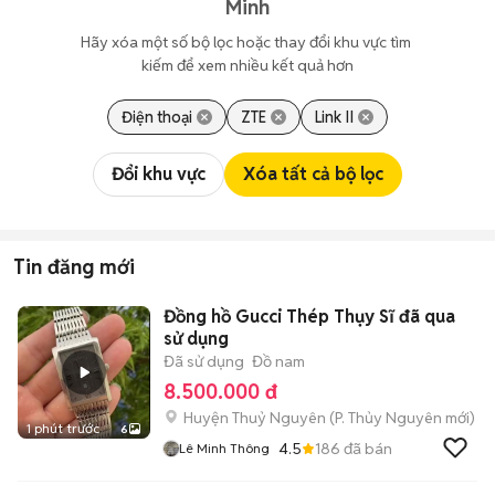
Minh
Hãy xóa một số bộ lọc hoặc thay đổi khu vực tìm 
kiếm để xem nhiều kết quả hơn
Điện thoại
ZTE
Link II
Đổi khu vực
Xóa tất cả bộ lọc
Tin đăng mới
Đồng hồ Gucci Thép Thụy Sĩ đã qua
sử dụng
Đã sử dụng
Đồ nam
8.500.000 đ
Huyện Thuỷ Nguyên
(
P. Thủy Nguyên
mới)
1 phút trước
6
4.5
186
đã bán
Lê Minh Thông