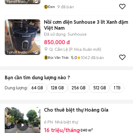
1 phút trước
3
Đ
9
đã bán
Đen
Nồi cơm điện Sunhouse 3 lít Xanh đậm
Việt Nam
Đã sử dụng
Sunhouse
850.000 đ
Q. Cẩm Lệ
(
P. Hòa Xuân
mới)
1 phút trước
1
B
5.0
1062
đã bán
Bùi Văn Thái
Bạn cần tìm
dung lượng
nào ?
Dung lượng:
64 GB
128 GB
256 GB
512 GB
1 TB
2 
Cho thuê biệt thự Hoàng Gia
6 PN
Nhà biệt thự
16 triệu/tháng
240 m²