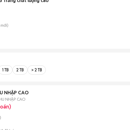
 Trắng chất lượng cao
mới)
1 TB
2 TB
> 2 TB
HU NHẬP CAO
THU NHẬP CAO
hoán)
)