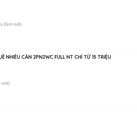
am Định
mới)
UÊ NHIỀU CĂN 2PN2WC FULL NT CHỈ TỪ 15 TRIỆU
è
mới)