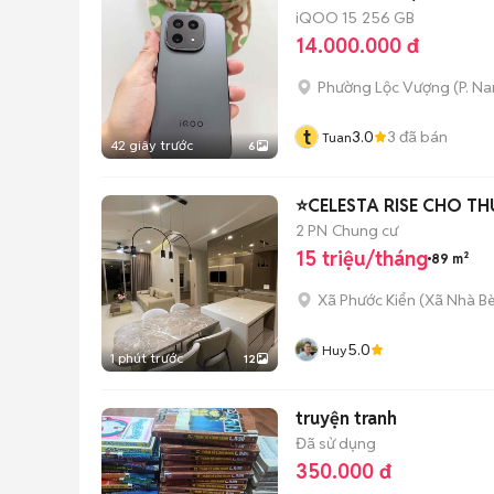
iQOO 15
256 GB
14.000.000 đ
Phường Lộc Vượng
(
P. N
t
3.0
3
đã bán
Tuan
42 giây trước
6
⭐CELESTA RISE CHO TH
2 PN
Chung cư
15 triệu/tháng
89 m²
Xã Phước Kiển
(
Xã Nhà B
5.0
Huy
1 phút trước
12
truyện tranh
Đã sử dụng
350.000 đ