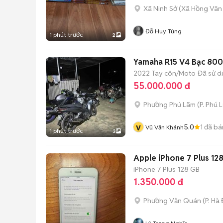
Xã Ninh Sở
(
Xã Hồng Vân
Đỗ Huy Tùng
1 phút trước
2
Yamaha R15 V4 Bạc 80
2022
Tay côn/Moto
Đã sử 
55.000.000 đ
Phường Phú Lãm
(
P. Phú 
v
5.0
1
đã bá
Vũ Văn Khánh
1 phút trước
3
Apple iPhone 7 Plus 1
iPhone 7 Plus
128 GB
1.350.000 đ
Phường Văn Quán
(
P. Hà