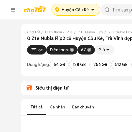
Huyện Cầu Kè
Chợ Tốt
Điện thoại
ZTE
ZTE Nubia Flip2
ZTE Nubia Flip
0 Zte Nubia Flip2 cũ Huyện Cầu Kè, Trà Vinh đẹ
Lọc
Điện thoại
67
Giá
Dung lượng:
64 GB
128 GB
256 GB
512 GB
Siêu thị điện tử
Tất cả
Cá nhân
Bán chuyên