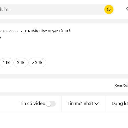
2 Trà Vinh
ZTE Nubia Flip2 Huyện Cầu Kè
p
1 TB
2 TB
> 2 TB
Xem Cử
Tin có video
Tin mới nhất
Dạng lư