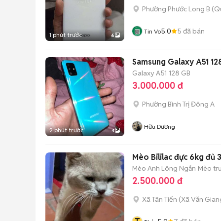
Phường Phước Long B (Q
5.0
5
đã bán
Tin Vo
1 phút trước
6
Samsung Galaxy A51 12
Galaxy A51
128 GB
3.000.000 đ
Phường Bình Trị Đông A
Hữu Dương
2 phút trước
4
Mèo Bililac đực 6kg đủ 
Mèo Anh Lông Ngắn
Mèo trư
2.500.000 đ
Xã Tân Tiến
(
Xã Văn Gian