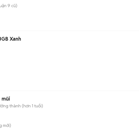
uận 9 cũ)
8GB Xanh
3 mũi
ởng thành (hơn 1 tuổi)
g
mới)