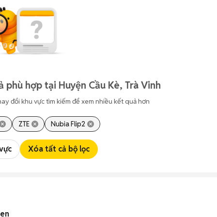
ả phù hợp tại Huyện Cầu Kè, Trà Vinh
hay đổi khu vực tìm kiếm để xem nhiều kết quả hơn
ZTE
Nubia Flip2
 vực
Xóa tất cả bộ lọc
Đen