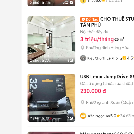
T
5.0
7
đã bán
Thảo
2 phút trước
3
CHO THUÊ ST
TÂN PHÚ
Nội thất đầy đủ
3 triệu/tháng
25 m²
Phường Bình Hưng Hòa
4.5
Kiệt Cho Thuê Phòng
2 phút trước
6
USB Lexar JumpDrive S
Đã sử dụng (chưa sửa chữa)
230.000 đ
Phường Linh Xuân (Quận 
5.0
24
đã 
Trần Ngọc Tài
2 phút trước
3