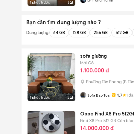
Lý Trọng Nghĩa
1 phút trước
3
Bạn cần tìm
dung lượng
nào ?
Dung lượng:
64 GB
128 GB
256 GB
512 GB
sofa giường
Mới
Gỗ
1.100.000 đ
Phường Tân Phong
(
P. Tâ
4.7
1
đã
Sofa Bao Toan
1 phút trước
3
Oppo Find X8 Pro 512G
Find X8 Pro
512 GB
Còn bảo
14.000.000 đ