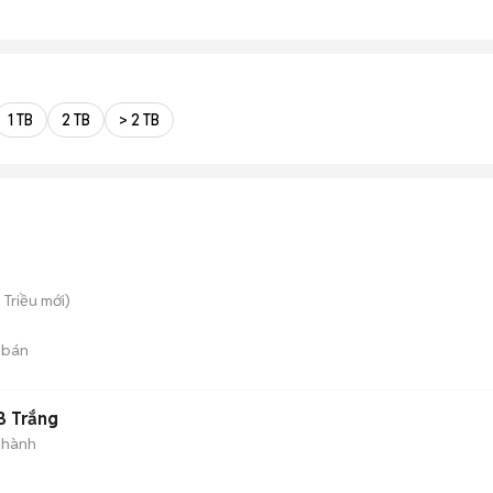
1 TB
2 TB
> 2 TB
n Triều
mới)
 bán
B Trắng
 hành