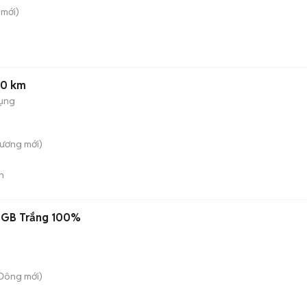
mới)
00 km
dụng
Lương
mới)
n
28GB Trắng 100%
 Đông
mới)