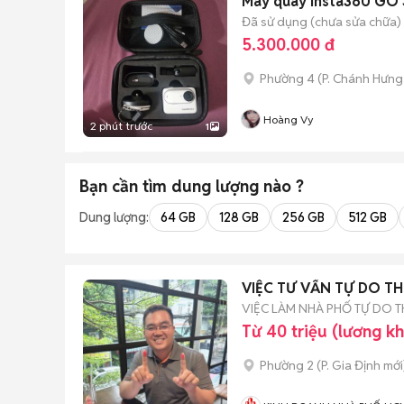
Máy quay Insta360 GO 3
Đã sử dụng (chưa sửa chữa)
5.300.000 đ
Phường 4
(
P. Chánh Hưng
Hoàng Vy
2 phút trước
1
Bạn cần tìm
dung lượng
nào ?
Dung lượng:
64 GB
128 GB
256 GB
512 GB
VIỆC TƯ VẤN TỰ DO T
VIỆC LÀM NHÀ PHỐ TỰ DO 
Từ 40 triệu (lương k
Phường 2
(
P. Gia Định
mới