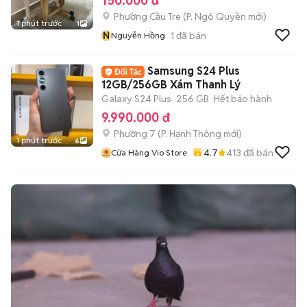
150.000 đ
Phường Cầu Tre
(
P. Ngô Quyền
mới)
1 phút trước
1
N
1
đã bán
Nguyễn Hồng
Samsung S24 Plus
12GB/256GB Xám Thanh Lý
Galaxy S24 Plus
256 GB
Hết bảo hành
9.990.000 đ
Phường 7
(
P. Hạnh Thông
mới)
1 phút trước
6
4.7
413
đã bán
Cửa Hàng Vio Store