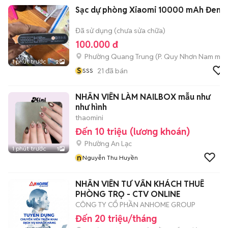
Sạc dự phòng Xiaomi 10000 mAh Đen
Đã sử dụng (chưa sửa chữa)
100.000 đ
Phường Quang Trung
(
P. Quy Nhơn Nam
mới
1 phút trước
2
S
21
đã bán
SSS
NHÂN VIÊN LÀM NAILBOX mẫu như
như hình
thaomini
Đến 10 triệu (lương khoán)
Phường An Lạc
1 phút trước
1
n
Nguyễn Thu Huyền
NHÂN VIÊN TƯ VẤN KHÁCH THUÊ
PHÒNG TRỌ - CTV ONLINE
CÔNG TY CỔ PHẦN ANHOME GROUP
Đến 20 triệu/tháng