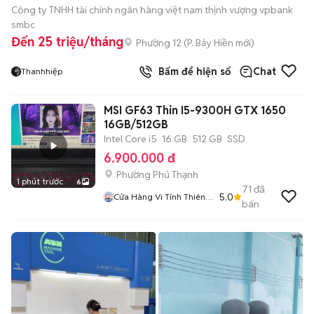
Công ty TNHH tài chính ngân hàng việt nam thịnh vượng vpbank
smbc
Đến 25 triệu/tháng
Phường 12
(
P. Bảy Hiền
mới)
Bấm để hiện số
Chat
Thanhhiệp
MSI GF63 Thin I5-9300H GTX 1650
16GB/512GB
Intel Core i5
16 GB
512 GB
SSD
6.900.000 đ
Phường Phú Thạnh
1 phút trước
6
71
đã
5.0
Cửa Hàng Vi Tính Thiên
bán
Long