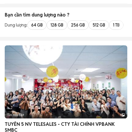
Bạn cần tìm
dung lượng
nào ?
Dung lượng:
64 GB
128 GB
256 GB
512 GB
1 TB
2 
Tin nổi bật
1
TUYỂN 5 NV TELESALES - CTY TÀI CHÍNH VPBANK
SMBC