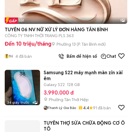
Tin nổi bật
1
TUYỂN 06 NV NỮ XỬ LÝ ĐƠN HÀNG TÂN BÌNH
CÔNG TY TNHH THỜI TRANG PLS 363
Đến 10 triệu/tháng
Phường 13
(
P. Tân Bình
mới)
T
4
đã bán
Bấm để hiện số
Chat
Trí
Samsung S22 máy mạnh màn zin xài
êm
Galaxy S22
128 GB
3.990.000 đ
Phường Tân Thới Hiệp
34 giây trước
4
4.4
91
đã bán
Thanh Lý Gia Bảo
TUYỂN THỢ SỬA CHỮA ĐỘNG CƠ Ô
TÔ