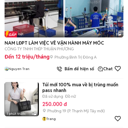
Tin nổi bật
2
NAM LĐPT LÀM VIỆC VỀ VẬN HÀNH MÁY MÓC
CÔNG TY TNHH THÉP THUẬN PHƯƠNG
Đến 12 triệu/tháng
Phường Bình Trị Đông A
Bấm để hiện số
Chat
Nguyen Tran
Túi mới 100% mua về bị trùng muốn
pass nhanh
Đã sử dụng
Đồ nữ
250.000 đ
Phường 19
(
P. Thạnh Mỹ Tây
mới)
1 phút trước
3
T
Trang