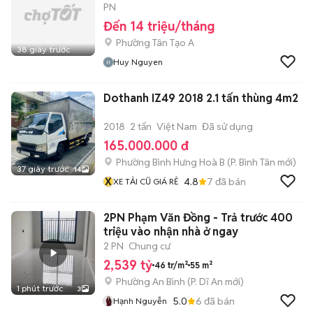
PN
Đến 14 triệu/tháng
Phường Tân Tạo A
38 giây trước
Huy Nguyen
Dothanh IZ49 2018 2.1 tấn thùng 4m2
2018
2 tấn
Việt Nam
Đã sử dụng
165.000.000 đ
Phường Bình Hưng Hoà B
(
P. Bình Tân
mới)
37 giây trước
14
X
4.8
7
đã bán
XE TẢI CŨ GIÁ RẺ
2PN Phạm Văn Đồng - Trả trước 400
triệu vào nhận nhà ở ngay
2 PN
Chung cư
2,539 tỷ
46 tr/m²
55 m²
Phường An Bình
(
P. Dĩ An
mới)
1 phút trước
3
5.0
6
đã bán
Hạnh Nguyễn