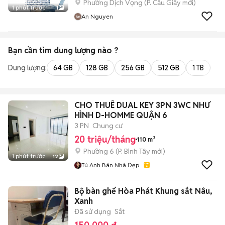
Phường Dịch Vọng
(
P. Cầu Giấy
mới)
1 phút trước
1
An Nguyen
Bạn cần tìm
dung lượng
nào ?
Dung lượng:
64 GB
128 GB
256 GB
512 GB
1 TB
2 
CHO THUÊ DUAL KEY 3PN 3WC NHƯ
HÌNH D-HOMME QUẬN 6
3 PN
Chung cư
20 triệu/tháng
110 m²
Phường 6
(
P. Bình Tây
mới)
1 phút trước
12
Tú Anh Bán Nhà Đẹp
Bộ bàn ghế Hòa Phát Khung sắt Nâu,
Xanh
Đã sử dụng
Sắt