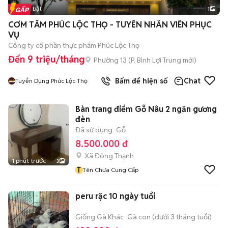
Tin nổi bật
1
CƠM TẤM PHÚC LỘC THỌ - TUYỂN NHÂN VIÊN PHỤC
VỤ
Công ty cổ phần thực phẩm Phúc Lộc Thọ
Đến 9 triệu/tháng
Phường 13
(
P. Bình Lợi Trung
mới)
Bấm để hiện số
Chat
Tuyển Dụng Phúc Lộc Thọ
Bàn trang điểm Gỗ Nâu 2 ngăn gương
đèn
Đã sử dụng
Gỗ
8.500.000 đ
Xã Đông Thạnh
1 phút trước
3
T
Tên Chưa Cung Cấp
peru rặc 10 ngày tuổi
Giống Gà Khác
Gà con (dưới 3 tháng tuổi)