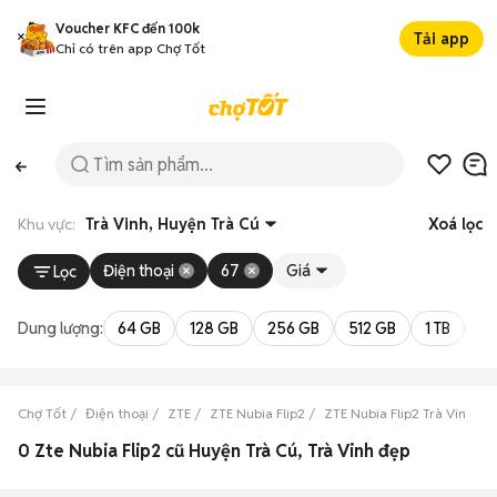
Voucher KFC đến 100k
Tải app
Chỉ có trên app Chợ Tốt
Khu vực:
Trà Vinh, Huyện Trà Cú
Xoá lọc
Điện thoại
67
Giá
Lọc
Dung lượng:
64 GB
128 GB
256 GB
512 GB
1 TB
2 
Chợ Tốt
Điện thoại
ZTE
ZTE Nubia Flip2
ZTE Nubia Flip2 Trà Vinh
0 Zte Nubia Flip2 cũ Huyện Trà Cú, Trà Vinh đẹp