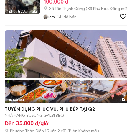
100.000 đ
Xã Tân Thạnh Đông
(
Xã Phú Hòa Đông
mới)
1 phút trước
2
141
đã bán
Tâm
Tin nổi bật
5
TUYỂN DỤNG PHỤC VỤ, PHỤ BẾP TẠI Q2
NHÀ HÀNG YUSUNG GALBI BBQ
Đến 35.000 đ/giờ
Phường Thảo Điền (Quận 2 cũ)
(
P. An Khánh
mới)