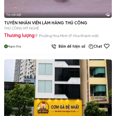
Tin nổi bật
1
TUYỂN NHÂN VIÊN LÀM HÀNG THỦ CÔNG
THỦ CÔNG MỸ NGHỆ
Thương lượng
Phường Hòa Minh
(
P. Hòa Khánh
mới)
Bấm để hiện số
Chat
Ngoc Evy