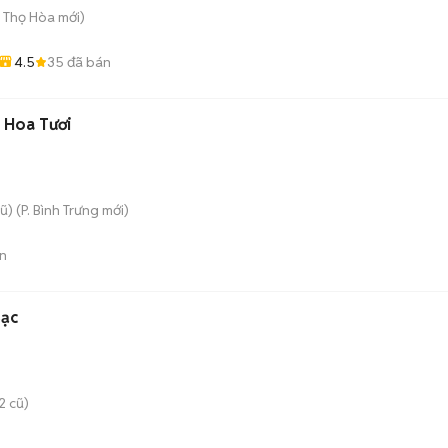
ú Thọ Hòa
mới)
4.5
35
đã bán
 Hoa Tươi
ũ)
(
P. Bình Trưng
mới)
n
Bạc
2 cũ)