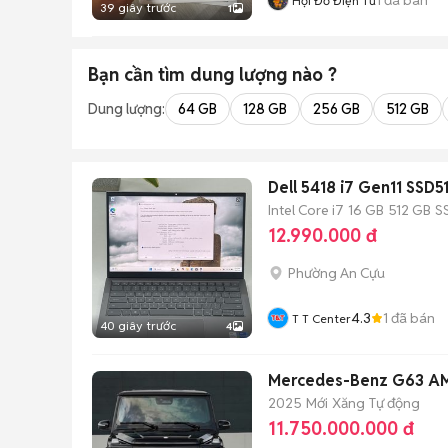
Hội Đồ Điện Tử
39 giây trước
1
Bạn cần tìm
dung lượng
nào ?
Dung lượng:
64 GB
128 GB
256 GB
512 GB
Dell 5418 i7 Gen11 SSD
Intel Core i7
16 GB
512 GB
S
12.990.000 đ
Phường An Cựu
4.3
1
đã bán
T T Center
40 giây trước
4
Mercedes-Benz G63 A
2025
Mới
Xăng
Tự động
11.750.000.000 đ