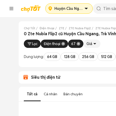
Huyện Cầu Ngang
Chợ Tốt
Điện thoại
ZTE
ZTE Nubia Flip2
ZTE Nubia Flip
0 Zte Nubia Flip2 cũ Huyện Cầu Ngang, Trà Vin
Lọc
Điện thoại
67
Giá
Dung lượng:
64 GB
128 GB
256 GB
512 GB
Siêu thị điện tử
Tất cả
Cá nhân
Bán chuyên