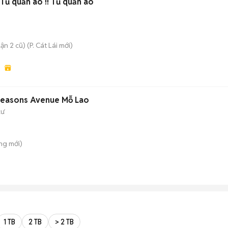
Tủ quần áo !! Tủ quần áo
ận 2 cũ)
(
P. Cát Lái
mới)
 Seasons Avenue Mỗ Lao
cư
ông
mới)
1 TB
2 TB
> 2 TB