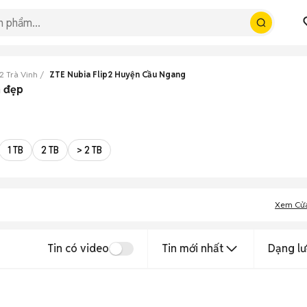
2 Trà Vinh
ZTE Nubia Flip2 Huyện Cầu Ngang
h đẹp
1 TB
2 TB
> 2 TB
Xem Cử
Tin có video
Tin mới nhất
Dạng lư