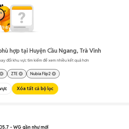
phù hợp tại Huyện Cầu Ngang, Trà Vinh
hay đổi khu vực tìm kiếm để xem nhiều kết quả hơn
ZTE
Nubia Flip2
 vực
Xóa tất cả bộ lọc
05.7 - WG gần như mới