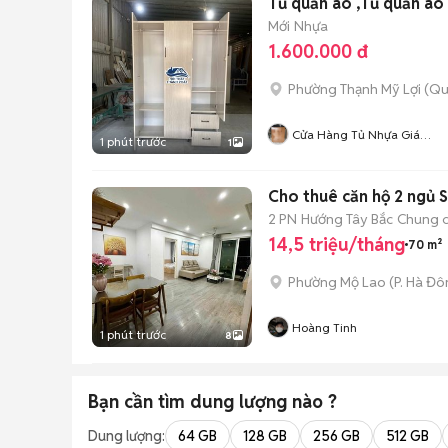
Tủ quần áo ,Tủ quần áo 
Mới
Nhựa
1.600.000 đ
Phường Thạnh Mỹ Lợi (Qu
Cửa Hàng Tủ Nhựa Giá
1 phút trước
1
Xưởng
Cho thuê căn hộ 2 ngủ
2 PN
Hướng Tây Bắc
Chung 
14,5 triệu/tháng
70 m²
Phường Mộ Lao
(
P. Hà Đ
Hoàng Tinh
1 phút trước
8
Bạn cần tìm
dung lượng
nào ?
Dung lượng:
64 GB
128 GB
256 GB
512 GB