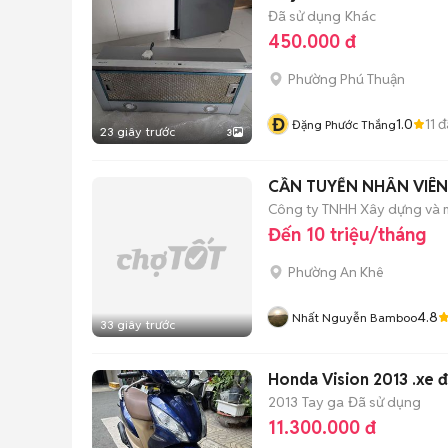
Đã sử dụng
Khác
450.000 đ
Phường Phú Thuận
Đ
1.0
11
đ
Đặng Phước Thắng
23 giây trước
3
CẦN TUYỂN NHÂN VIÊ
Công ty TNHH Xây dựng và
Đến 10 triệu/tháng
Phường An Khê
4.8
Nhất Nguyễn Bamboo
33 giây trước
Honda Vision 2013 .xe 
2013
Tay ga
Đã sử dụng
11.300.000 đ