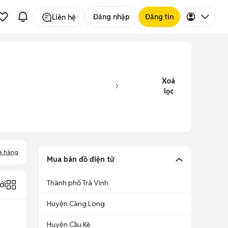
Đăng nhập
Đăng tin
Liên hệ
Xoá
lọc
a hàng
Mua bán đồ điện tử
Thành phố Trà Vinh
ới
Huyện Càng Long
Huyện Cầu Kè