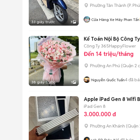
Phường Tân Thành
(
P. Ph
Cửa Hàng Xe Máy Phan Tấn
33 giây trước
7
Kế Toán Nội Bộ Công Ty
Công Ty 365HappyFlower
Đến 14 triệu/tháng
Phường An Phú (Quận 2 c
4
đã bá
Nguyễn Quốc Tuấn
38 giây trước
1
Apple iPad Gen 8 Wifi 
iPad Gen 8
3.000.000 đ
Phường An Khánh (Quận 
1
đã bán