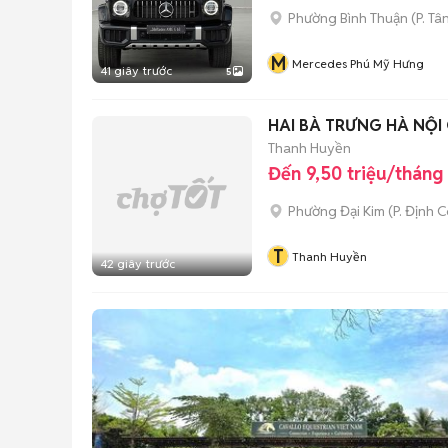
Phường Bình Thuận
(
P. Tâ
M
Mercedes Phú Mỹ Hưng
41 giây trước
5
HAI BÀ TRƯNG HÀ NỘI 
Thanh Huyền
Đến 9,50 triệu/tháng
Phường Đại Kim
(
P. Định 
T
Thanh Huyền
42 giây trước