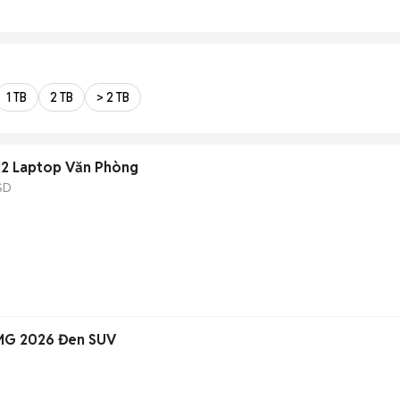
1 TB
2 TB
> 2 TB
512 Laptop Văn Phòng
SD
MG 2026 Đen SUV