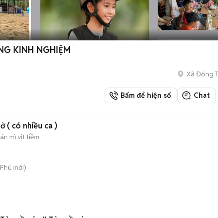
NG KINH NGHIỆM
Xã Đông 
Bấm để hiện số
Chat
 ( có nhiều ca )
n mì vịt tiềm
 Phú
mới)