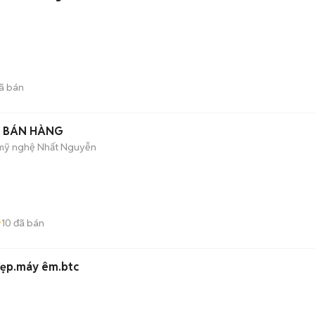
ã bán
N BÁN HÀNG
 mỹ nghệ Nhất Nguyễn
10
đã bán
đẹp.máy êm.btc