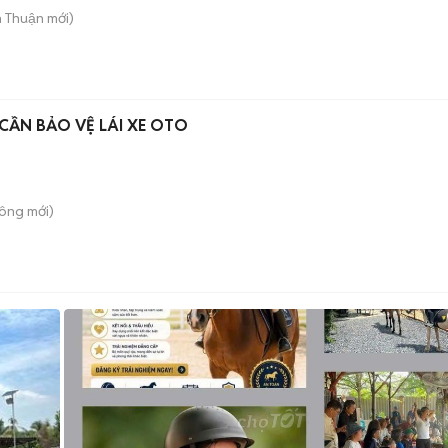
n Thuận
mới)
CẦN BẢO VỆ LÁI XE OTO
Công
mới)