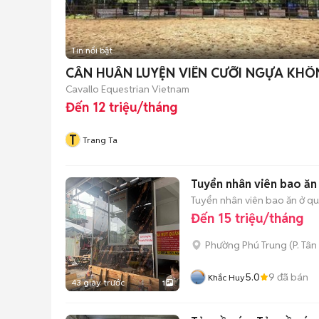
Tin nổi bật
CẦN HUẤN LUYỆN VIÊN CƯỠI NGỰA KHÔ
Cavallo Equestrian Vietnam
Đến 12 triệu/tháng
T
Trang Ta
Tuyển nhân viên bao ăn ở
Tuyển nhân viên bao ăn ở quá
Đến 15 triệu/tháng
Phường Phú Trung
(
P. Tân
5.0
9
đã bán
Khắc Huy
43 giây trước
1