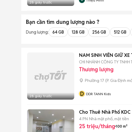
Thiệu Minh
28 giây trước
Bạn cần tìm
dung lượng
nào ?
Dung lượng:
64 GB
128 GB
256 GB
512 GB
NAM SINH VIÊN GIỮ XE
CHI NHÁNH CÔNG TY TNHH 
Thương lượng
Phường 17
(
P. Gia Định
mớ
D
DDR TANN Kids
28 giây trước
Cho Thuê Nhà Phố KDC P
4 PN
Nhà mặt phố, mặt tiền
25 triệu/tháng
100 m²