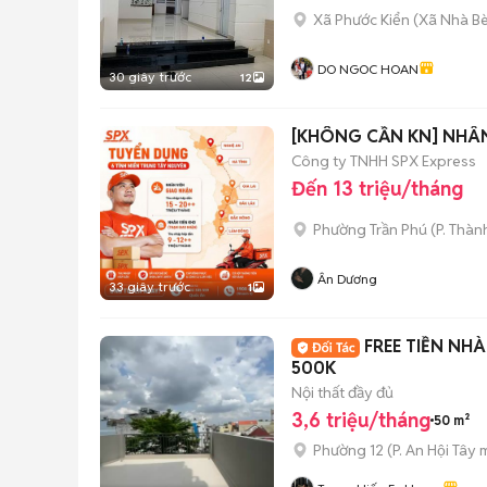
Xã Phước Kiển
(
Xã Nhà B
DO NGOC HOAN
30 giây trước
12
[KHÔNG CẦN KN] NHÂN
Công ty TNHH SPX Express
Đến 13 triệu/tháng
Phường Trần Phú
(
P. Thàn
Ân Dương
33 giây trước
1
FREE TIỀN NH
500K
Nội thất đầy đủ
3,6 triệu/tháng
50 m²
Phường 12
(
P. An Hội Tây
m