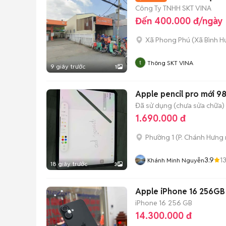
Công Ty TNHH SKT VINA
Đến 400.000 đ/ngày
Xã Phong Phú
(
Xã Bình H
Thông SKT VINA
9 giây trước
1
Apple pencil pro mới 9
Đã sử dụng (chưa sửa chữa)
1.690.000 đ
Phường 1
(
P. Chánh Hưng
3.9
1
Khánh Minh Nguyễn
18 giây trước
3
Apple iPhone 16 256GB 
iPhone 16
256 GB
14.300.000 đ