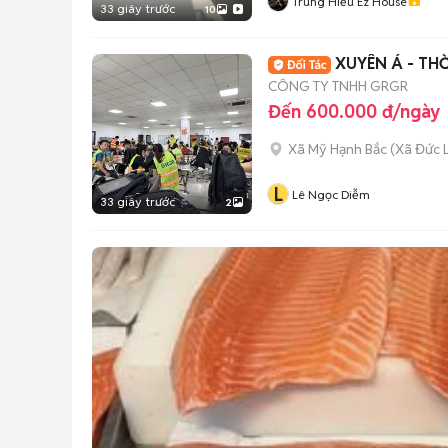
Trung Hiếu Ez House
33 giây trước
10
XUYÊN Á - TH
CÔNG TY TNHH GRGR
Đến 600.000 đ/ngày
Xã Mỹ Hạnh Bắc
(
Xã Đức 
L
Lê Ngọc Diễm
33 giây trước
2