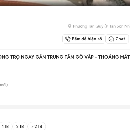
Phường Tân Quý
(
P. Tân Sơn Nh
Bấm để hiện số
Chat
ÒNG TRỌ NGAY GẦN TRUNG TÂM GÒ VẤP - THOÁNG MÁT
mới)
1 TB
2 TB
> 2 TB