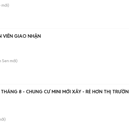
è
mới)
 VIÊN GIAO NHẬN
h Sen
mới)
À THÁNG 8 - CHUNG CƯ MINI MỚI XÂY - RẺ HƠN THỊ TRƯỜ
ới)