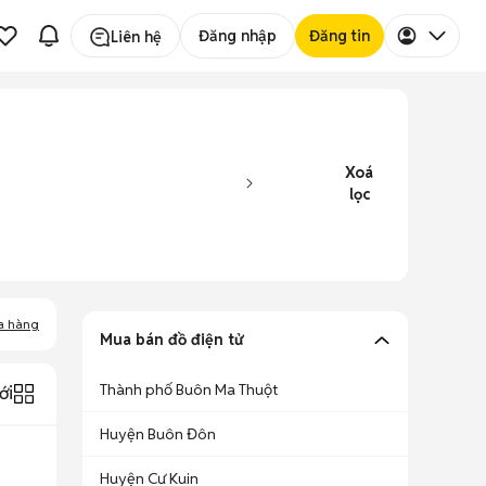
Đăng nhập
Đăng tin
Liên hệ
Xoá
lọc
a hàng
Mua bán đồ điện tử
Thành phố Buôn Ma Thuột
ới
Huyện Buôn Đôn
Huyện Cư Kuin