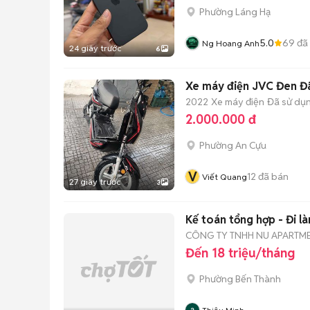
Phường Láng Hạ
5.0
69
đã
Ng Hoang Anh
24 giây trước
6
Xe máy điện JVC Đen Đ
2022
Xe máy điện
Đã sử dụ
2.000.000 đ
Phường An Cựu
V
12
đã bán
Viết Quang
27 giây trước
3
Kế toán tổng hợp - Đi l
CÔNG TY TNHH NU APARTME
Đến 18 triệu/tháng
Phường Bến Thành