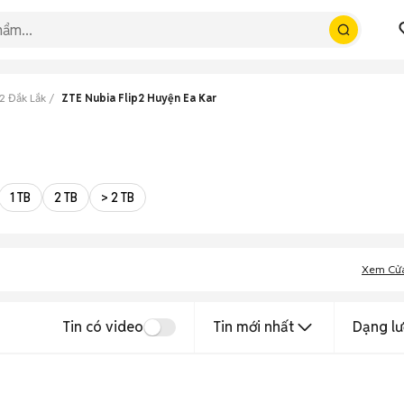
2 Đắk Lắk
ZTE Nubia Flip2 Huyện Ea Kar
1 TB
2 TB
> 2 TB
Xem Cử
Tin có video
Tin mới nhất
Dạng lư