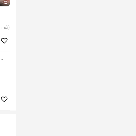
1
ì
mới)
 -