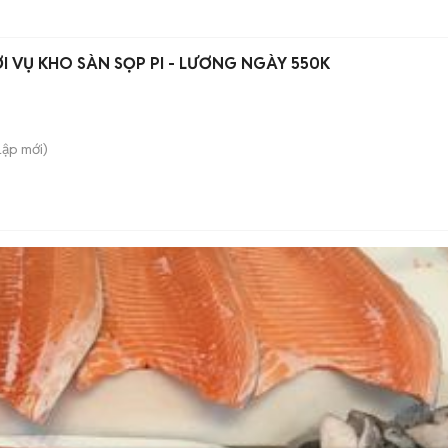
ỜI VỤ KHO SÀN SỌP PI - LƯƠNG NGÀY 550K
Lập
mới)