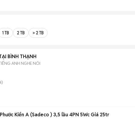
1 TB
2 TB
> 2 TB
 TẠI BÌNH THẠNH
TIẾNG ANH NGHE NÓI
i)
hước Kiển A (Sadeco ) 3,5 lầu 4PN 5Wc Giá 25tr