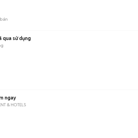
 bán
ã qua sử dụng
ng
àm ngay
NT & HOTELS