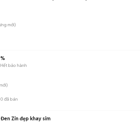
ưng
mới)
8%
Hết bảo hành
mới)
30
đã bán
Đen Zin đẹp khay sim