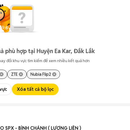
ả phù hợp tại Huyện Ea Kar, Đắk Lắk
hay đổi khu vực tìm kiếm để xem nhiều kết quả hơn
ZTE
Nubia Flip2
 vực
Xóa tất cả bộ lọc
O SPX - BÌNH CHÁNH ( LƯƠNG LIỀN )