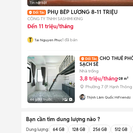
Tin nổi bật
PHỤ BẾP LƯƠNG 8-11 TRIỆU
CÔNG TY TNHH SASHIMI KING
Đến 11 triệu/tháng
T
1
đã bán
Tai Nguyen Phuc
CHO THUÊ PH
SẠCH SẼ
Nhà trống
3,8 triệu/tháng
28 m²
Phường 7
(
P. Hạnh Thông
Thịnh Lâm Quốc HiFriendz
44 giây trước
7
Bạn cần tìm
dung lượng
nào ?
Dung lượng:
64 GB
128 GB
256 GB
512 GB