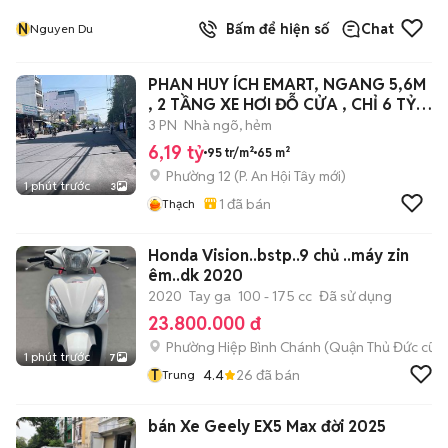
N
Bấm để hiện số
Chat
Nguyen Du
PHAN HUY ÍCH EMART, NGANG 5,6M
, 2 TẦNG XE HƠI ĐỖ CỬA , CHỈ 6 TỶ
190TR
3 PN
Nhà ngõ, hẻm
6,19 tỷ
95 tr/m²
65 m²
Phường 12
(
P. An Hội Tây
mới)
1 phút trước
3
1
đã bán
Thạch
Honda Vision..bstp..9 chủ ..máy zin
êm..dk 2020
2020
Tay ga
100 - 175 cc
Đã sử dụng
23.800.000 đ
Phường Hiệp Bình Chánh (Quận Thủ Đức cũ)
1 phút trước
7
T
4.4
26
đã bán
Trung
bán Xe Geely EX5 Max đời 2025