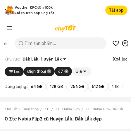
Voucher KFC đến 100k
Tải app
Chỉ có trên app Chợ Tốt
Khu vực:
Đắk Lắk, Huyện Lắk
Xoá lọc
Điện thoại
67
Giá
Lọc
Dung lượng:
64 GB
128 GB
256 GB
512 GB
1 TB
2 
Chợ Tốt
Điện thoại
ZTE
ZTE Nubia Flip2
ZTE Nubia Flip2 Đắk Lắk
Z
0 Zte Nubia Flip2 cũ Huyện Lắk, Đắk Lắk đẹp