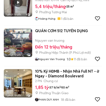
nhiều hơn 10 PN
Căn hộ dịch vụ, mini
5,4 triệu/tháng
25 m²
Phường Tương Mai
1 phút trước
5
1
đã bán
Hoàng Hưng
QUÁN CƠM 512 TUYỂN DỤNG
Nguyen van truong
Đến 12 triệu/tháng
Phường Hiệp Thành
(
P. Phú Lợi
mới)
1 phút trước
1
1.0
11
đã bán
Nguyen Van Truong
10% Ký HĐMB - Nhận Nhà Full NT - ở
Ngay - Diamond Boulevard
2 PN
Chung cư
1,85 tỷ
37 tr/m²
50 m²
Phường Thuận Giao
1 phút trước
3
18
đã bán
PHAN DUY ANH