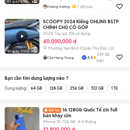
39 giây trước
6
7
đã bán
Hoàng Vương
SCOOPY 2024 Kiểng OHLINS BSTP
CHÍNH CHỦ CÓ GÓP
2024
Tay ga
Đã sử dụng
40.000.000 đ
Phường Tam Bình (Quận Thủ Đức cũ)
40 giây trước
14
239
đã
4.5
Cửa Hàng Trung
bán
Hiếu
Bạn cần tìm
dung lượng
nào ?
Dung lượng:
64 GB
128 GB
256 GB
512 GB
1 TB
2 
16 128Gb Quốc Tế zin full
bản khay sim
iPhone 16
128 GB
4-6 tháng
12.800.000 đ