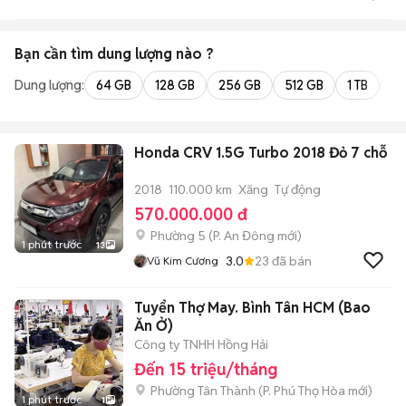
Bạn cần tìm
dung lượng
nào ?
Dung lượng:
64 GB
128 GB
256 GB
512 GB
1 TB
2 
Honda CRV 1.5G Turbo 2018 Đỏ 7 chỗ
2018
110.000 km
Xăng
Tự động
570.000.000 đ
Phường 5
(
P. An Đông
mới)
1 phút trước
13
3.0
23
đã bán
Vũ Kim Cương
Tuyển Thợ May. Bình Tân HCM (Bao
Ăn Ở)
Công ty TNHH Hồng Hải
Đến 15 triệu/tháng
Phường Tân Thành
(
P. Phú Thọ Hòa
mới)
1 phút trước
1