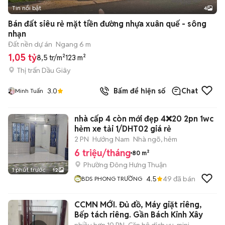
Tin nổi bật
4
Bán đất siêu rẻ mặt tiền đường nhựa xuân quế - sông
nhạn
Đất nền dự án
Ngang 6 m
1,05 tỷ
8,5 tr/m²
123 m²
Thị trấn Dầu Giây
3.0
Bấm để hiện số
Chat
Minh Tuấn
nhà cấp 4 còn mới đẹp 4❌20 2pn 1wc
hẻm xe tải 1/DHT02 giá rẻ
2 PN
Hướng Nam
Nhà ngõ, hẻm
6 triệu/tháng
80 m²
Phường Đông Hưng Thuận
1 phút trước
12
4.5
49
đã bán
BDS PHONG TRƯỜNG
CCMN MỚI. Đủ đồ, Máy giặt riêng,
Bếp tách riêng. Gần Bách Kinh Xây