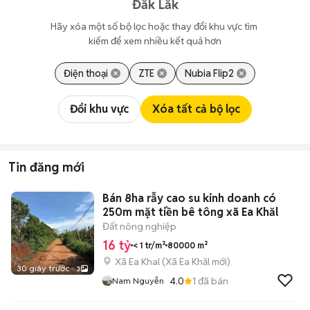
Đắk Lắk
Hãy xóa một số bộ lọc hoặc thay đổi khu vực tìm 
kiếm để xem nhiều kết quả hơn
Điện thoại
ZTE
Nubia Flip2
Đổi khu vực
Xóa tất cả bộ lọc
Tin đăng mới
Bán 8ha rẫy cao su kinh doanh có
250m mặt tiền bê tông xã Ea Khăl
Đất nông nghiệp
16 tỷ
< 1 tr/m²
80000 m²
Xã Ea Khal
(
Xã Ea Khăl
mới)
30 giây trước
3
4.0
1
đã bán
Nam Nguyễn