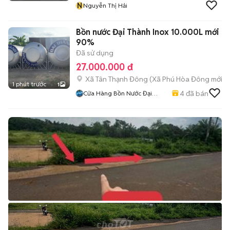
N
Nguyễn Thị Hải
Bồn nước Đại Thành Inox 10.000L mới
90%
Đã sử dụng
27.000.000 đ
Xã Tân Thạnh Đông
(
Xã Phú Hòa Đông
mới)
1 phút trước
1
4
đã bán
Cửa Hàng Bồn Nước Đại
Long Phát