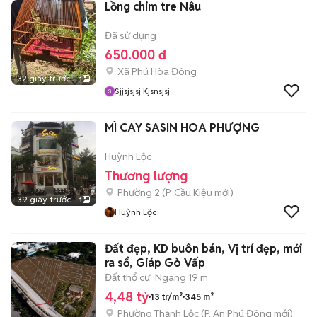
Lồng chim tre Nâu
Đã sử dụng
650.000 đ
Xã Phú Hòa Đông
32 giây trước
1
Sjjsjsjsj Kjsnsjsj
MÌ CAY SASIN HOA PHƯỢNG
Huỳnh Lộc
Thương lượng
Phường 2
(
P. Cầu Kiệu
mới)
39 giây trước
1
Huỳnh Lộc
Đất đẹp, KD buôn bán, Vị trí đẹp, mới
ra sổ, Giáp Gò Vấp
Đất thổ cư
Ngang 19 m
4,48 tỷ
13 tr/m²
345 m²
Phường Thạnh Lộc
(
P. An Phú Đông
mới)