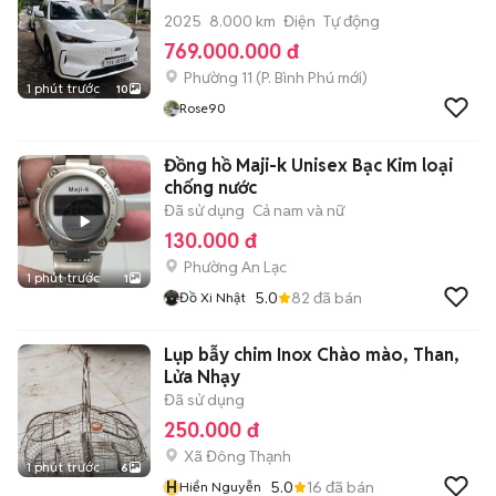
2025
8.000 km
Điện
Tự động
769.000.000 đ
Phường 11
(
P. Bình Phú
mới)
1 phút trước
10
Rose90
Đồng hồ Maji-k Unisex Bạc Kim loại
chống nước
Đã sử dụng
Cả nam và nữ
130.000 đ
Phường An Lạc
1 phút trước
1
5.0
82
đã bán
Đồ Xi Nhật
Lụp bẫy chim Inox Chào mào, Than,
Lửa Nhạy
Đã sử dụng
250.000 đ
Xã Đông Thạnh
1 phút trước
6
H
5.0
16
đã bán
Hiển Nguyễn