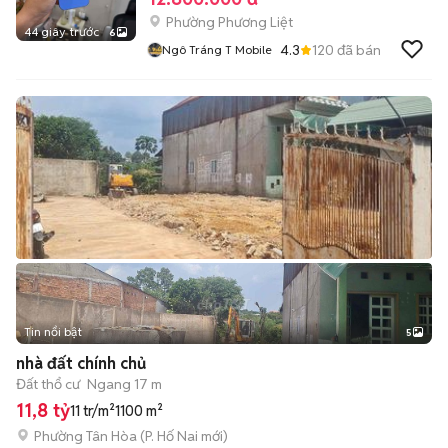
Phường Phương Liệt
44 giây trước
6
4.3
120
đã bán
Ngô Tráng T Mobile
Tin nổi bật
5
nhà đất chính chủ
Đất thổ cư
Ngang 17 m
11,8 tỷ
11 tr/m²
1100 m²
Phường Tân Hòa
(
P. Hố Nai
mới)