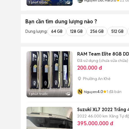
Nguyen Duc Hai
1 phút trước
3
Bạn cần tìm
dung lượng
nào ?
Dung lượng:
64 GB
128 GB
256 GB
512 GB
RAM Team Elite 8GB D
Đã sử dụng (chưa sửa chữa)
200.000 đ
Phường An Khê
N
4.0
1
đã bán
Nguyen
1 phút trước
1
Suzuki XL7 2022 Trắng
2022
46.000 km
Xăng
Tự đ
395.000.000 đ