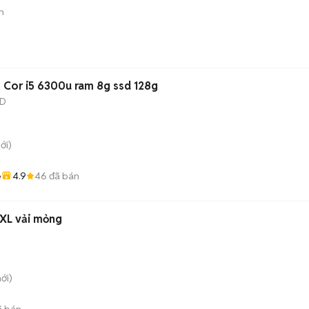
n
Cor i5 6300u ram 8g ssd 128g
SD
ới)
4.9
46
đã bán
ẻ
 XL vải mỏng
ới)
 bán