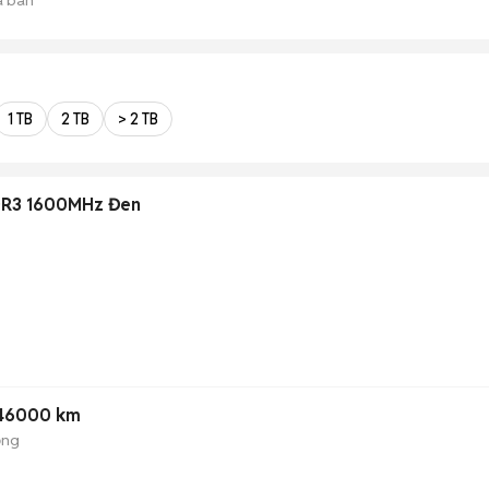
1 TB
2 TB
> 2 TB
DR3 1600MHz Đen
 46000 km
ộng