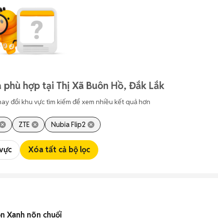
 phù hợp tại Thị Xã Buôn Hồ, Đắk Lắk
hay đổi khu vực tìm kiếm để xem nhiều kết quả hơn
ZTE
Nubia Flip2
 vực
Xóa tất cả bộ lọc
 Xanh nõn chuối