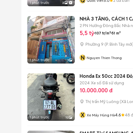
Q
5.0
2
đã bán
Quoc Viet
1 phút trước
2
NHÀ 3 TẦNG, CÁCH 1 
2 PN
Hướng Đông Bắc
Nhà n
5,5 tỷ
107 tr/m²
51 m²
Phường 9
(
P. Bình Tây
mới
N
Nguyen Thien Thong
1 phút trước
3
Honda Ex 50cc 2024 Đỏ
2024
Xe số
Đã sử dụng
10.000.000 đ
Thị trấn Mỹ Luông
(
Xã Lo
X
4.6
48
đ
Xe Máy Hùng Hà
1 phút trước
12