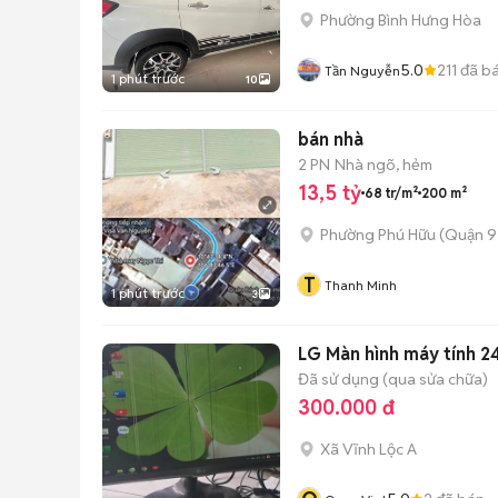
Phường Bình Hưng Hòa
5.0
211
đã b
Tần Nguyễn
1 phút trước
10
bán nhà
2 PN
Nhà ngõ, hẻm
13,5 tỷ
68 tr/m²
200 m²
Phường Phú Hữu (Quận 9
T
Thanh Minh
1 phút trước
3
LG Màn hình máy tính 24
Đã sử dụng (qua sửa chữa)
300.000 đ
Xã Vĩnh Lộc A