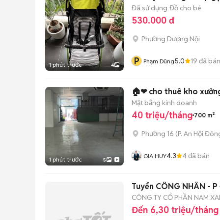
Đã sử dụng
Đồ cho bé
530.000 đ
Phường Dương Nội
P
5.0
19
đã bá
Phạm Dũng
1 phút trước
4
🏠❤ cho thuê kho xưởn
Mặt bằng kinh doanh
40 triệu/tháng
700 m²
Phường 16
(
P. An Hội Đôn
4.3
4
đã bán
GIA HUY
1 phút trước
5
Tuyể
CÔNG TY CỔ PHẦN NAM X
Đến 6,30 triệu/tháng