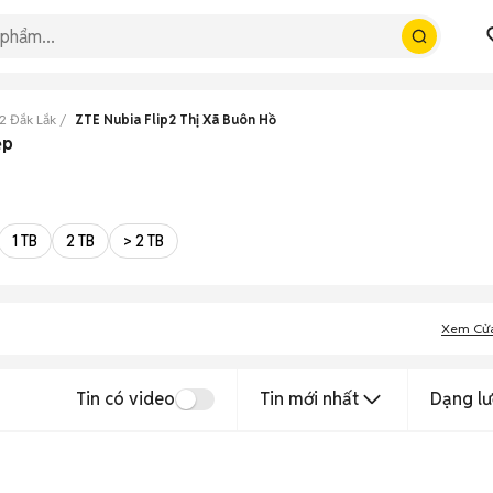
2 Đắk Lắk
ZTE Nubia Flip2 Thị Xã Buôn Hồ
ẹp
1 TB
2 TB
> 2 TB
Xem Cử
Tin có video
Tin mới nhất
Dạng lư