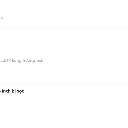
án
 cũ)
(
P. Long Trường
mới)
 inch bị sọc