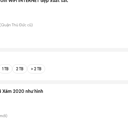
in WIFI INTERNET đẹp xuất sắc
(Quận Thủ Đức cũ)
1 TB
2 TB
> 2 TB
4 Xám 2020 như hình
mới)