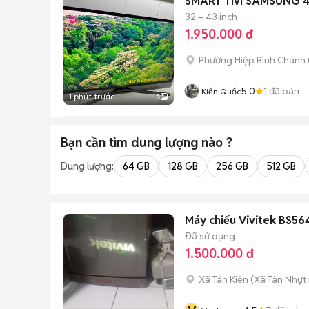
SMART Tivi SAMSUNG 40
32 – 43 inch
1.950.000 đ
Phường Hiệp Bình Chánh 
5.0
1
đã bán
Kiến Quốc
1 phút trước
3
Bạn cần tìm
dung lượng
nào ?
Dung lượng:
64 GB
128 GB
256 GB
512 GB
Máy chiếu Vivitek BS56
Đã sử dụng
1.500.000 đ
Xã Tân Kiên
(
Xã Tân Nhựt