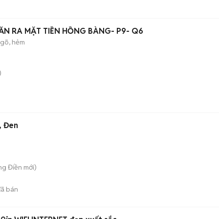
CĂN RA MẶT TIỀN HỒNG BÀNG- P9- Q6
gõ, hẻm
)
, Đen
ng Điền
mới)
ã bán