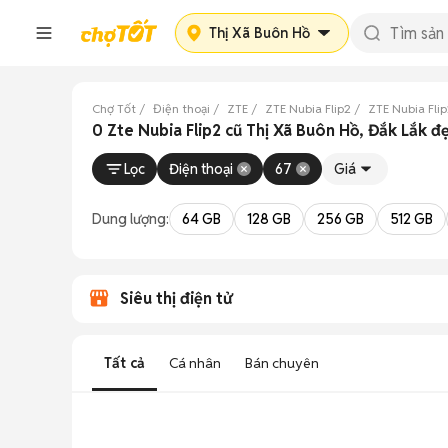
Thị Xã Buôn Hồ
Chợ Tốt
Điện thoại
ZTE
ZTE Nubia Flip2
ZTE Nubia Flip
0 Zte Nubia Flip2 cũ Thị Xã Buôn Hồ, Đắk Lắk đ
Lọc
Điện thoại
67
Giá
Dung lượng:
64 GB
128 GB
256 GB
512 GB
Siêu thị điện tử
Tất cả
Cá nhân
Bán chuyên