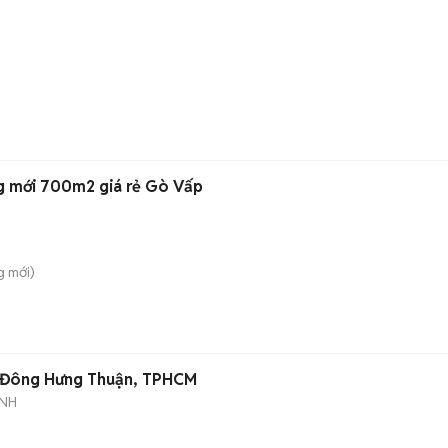
n
g mới 700m2 giá rẻ Gò Vấp
g
mới)
n CÔNG NHÂN - P Đông Hưng Thuận, TPHCM
ANH