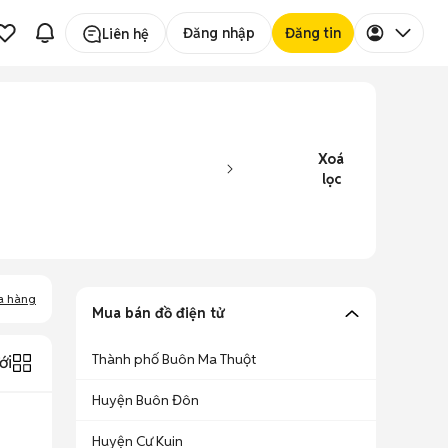
Đăng nhập
Đăng tin
Liên hệ
Xoá
lọc
a hàng
Mua bán đồ điện tử
Thành phố Buôn Ma Thuột
ới
Huyện Buôn Đôn
Huyện Cư Kuin