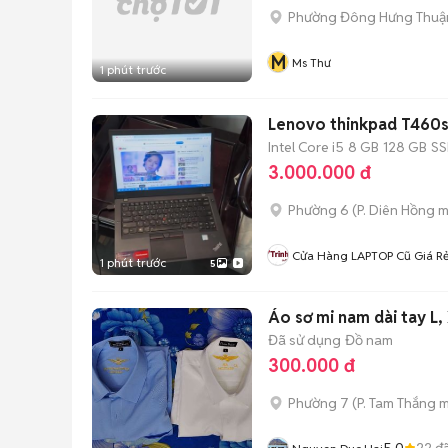
Phường Đông Hưng Thuậ
M
Ms Thư
1 phút trước
Lenovo thinkpad T460s 
Intel Core i5
8 GB
128 GB
S
3.000.000 đ
Phường 6
(
P. Diên Hồng
m
Cửa Hàng LAPTOP Cũ Giá R
1 phút trước
5
Áo sơ mi nam dài tay L,
Đã sử dụng
Đồ nam
300.000 đ
Phường 7
(
P. Tam Thắng
m
5.0
22
đã