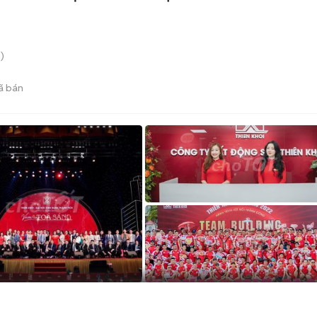
)
ã bán