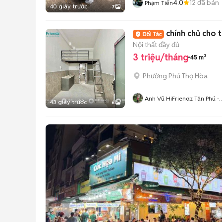
4.0
12
đã bán
Phạm Tiến
40 giây trước
7
chính chủ cho 
Nội thất đầy đủ
3 triệu/tháng
45 m²
Phường Phú Thọ Hòa
Anh Vũ HiFriendz Tân Phú -
43 giây trước
6
Bình Tân