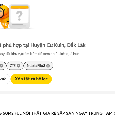
 phù hợp tại Huyện Cư Kuin, Đắk Lắk
hay đổi khu vực tìm kiếm để xem nhiều kết quả hơn
ZTE
Nubia Flip3
 vực
Xóa tất cả bộ lọc
 50M2 FUL NỘI THẤT GIÁ RẺ SẬP SÀN NGAY TRUNG TÂM 