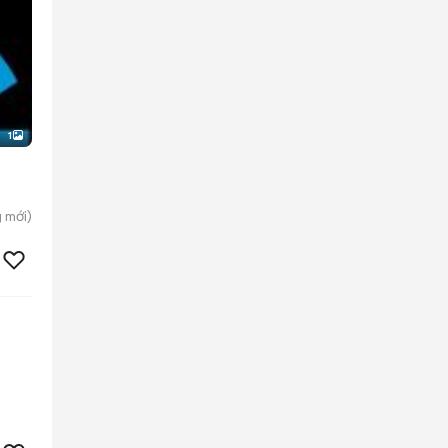
1
g
mới)