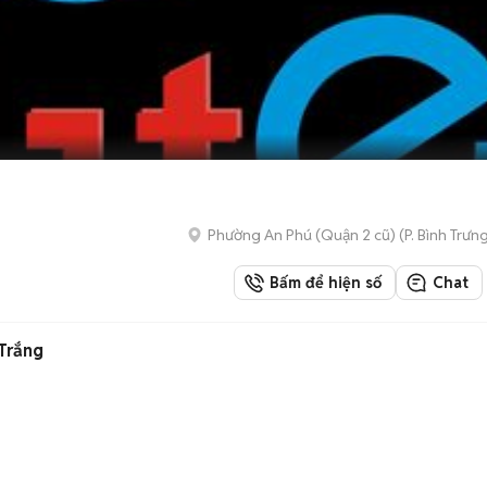
Phường An Phú (Quận 2 cũ)
(
P. Bình Trưn
Bấm để hiện số
Chat
 Trắng