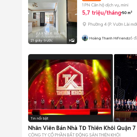
1 PN
Căn hộ dịch vụ, mini
5,7 triệu/tháng
50 m²
Phường 4
(
P. Vườn Lài
mới
6
đ
Hoàng Thanh HiFriendz
21 giây trước
9
Tin nổi bật
Nhân Viên Bán Nhà TĐ Thiên Khôi Quận 7
CÔNG TY CỔ PHẦN BẤT ĐỘNG SẢN THIÊN KHÔI