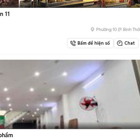
n 11
Phường 10
(
P. Bình Thớ
Bấm để hiện số
Chat
 phẩm