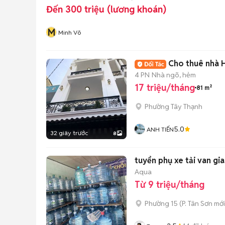
Đến 300 triệu (lương khoán)
M
Minh Võ
Cho thuê nhà 
4 PN
Nhà ngõ, hẻm
17 triệu/tháng
81 m²
Phường Tây Thạnh
5.0
ANH TIẾN
32 giây trước
8
tuyển phụ xe tải van gi
Aqua
Từ 9 triệu/tháng
Phường 15
(
P. Tân Sơn
mới