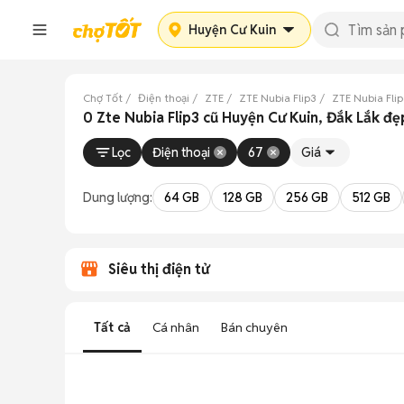
Huyện Cư Kuin
Chợ Tốt
Điện thoại
ZTE
ZTE Nubia Flip3
ZTE Nubia Flip
0 Zte Nubia Flip3 cũ Huyện Cư Kuin, Đắk Lắk đẹ
Lọc
Điện thoại
67
Giá
Dung lượng:
64 GB
128 GB
256 GB
512 GB
Siêu thị điện tử
Tất cả
Cá nhân
Bán chuyên