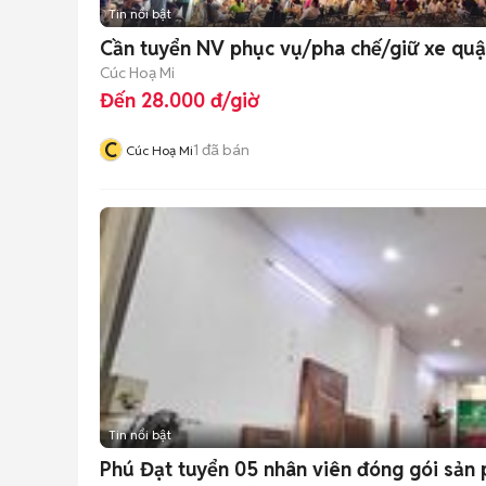
Tin nổi bật
Cần tuyển NV phục vụ/pha chế/giữ xe quậ
Cúc Hoạ Mi
Đến 28.000 đ/giờ
C
1
đã bán
Cúc Hoạ Mi
Tin nổi bật
Phú Đạt tuyển 05 nhân viên đóng gói sản