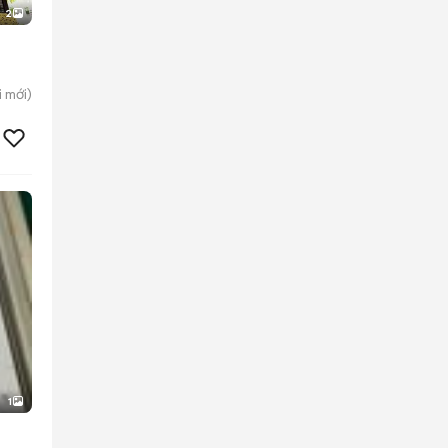
2
i
mới)
1