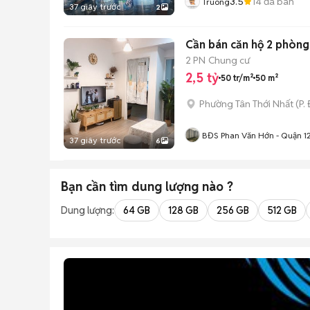
3.5
14
đã bán
Truong
37 giây trước
2
Cần bán căn 
2 PN
Chung cư
2,5 tỷ
50 tr/m²
50 m²
Phường Tân Thới Nhất
(
P.
BĐS Phan Văn Hớn - Quận 1
37 giây trước
6
Bạn cần tìm
dung lượng
nào ?
Dung lượng:
64 GB
128 GB
256 GB
512 GB