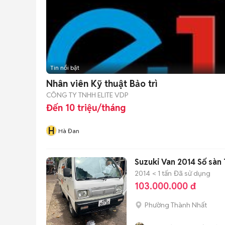
Tin nổi bật
Nhân viên Kỹ thuật Bảo trì
CÔNG TY TNHH ELITE VDP
Đến 10 triệu/tháng
H
Hà Đan
Suzuki Van 2014 Số sàn
2014
< 1 tấn
Đã sử dụng
103.000.000 đ
Phường Thành Nhất