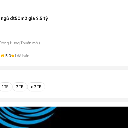
hộ 2 phòng ngủ dt50m2 giá 2.5 tỷ
 Đông Hưng Thuận
mới)
5.0
1
đã bán
2
1 TB
2 TB
> 2 TB