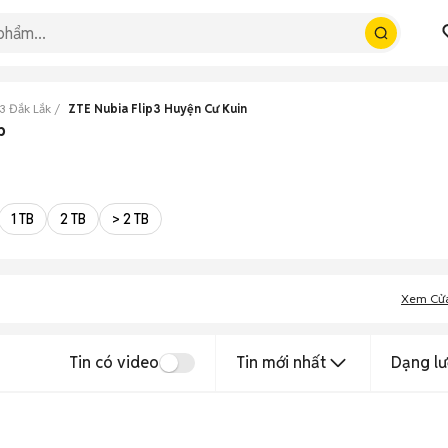
3 Đắk Lắk
ZTE Nubia Flip3 Huyện Cư Kuin
p
1 TB
2 TB
> 2 TB
Xem Cử
Tin có video
Tin mới nhất
Dạng lư