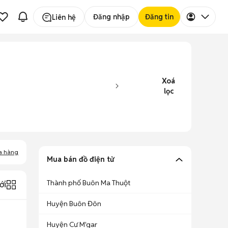
Đăng nhập
Đăng tin
Liên hệ
Xoá
lọc
a hàng
Mua bán đồ điện tử
Thành phố Buôn Ma Thuột
ới
Huyện Buôn Đôn
Huyện Cư M'gar