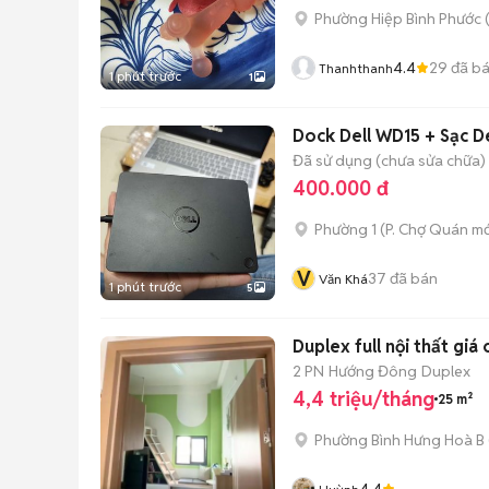
Phường Hiệp Bình Phước 
4.4
29
đã b
Thanhthanh
1 phút trước
1
Dock Dell WD15 + Sạc D
Đã sử dụng (chưa sửa chữa)
400.000 đ
Phường 1
(
P. Chợ Quán
mớ
V
37
đã bán
Văn Khá
1 phút trước
5
Duplex full nội thất giá
2 PN
Hướng Đông
Duplex
4,4 triệu/tháng
25 m²
Phường Bình Hưng Hoà B
4.4