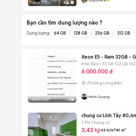
Huỳnh
1 phút trước
8
Bạn cần tìm
dung lượng
nào ?
Dung lượng:
64 GB
128 GB
256 GB
512 GB
Xeo
Intel Xeon
32 GB
512 GB
SS
6.000.000 đ
Phường Long Biên
Minh Quang
1 phút trước
6
chung cư Linh Tây 80,6
2 PN
Chung cư
3,43 tỷ
43 tr/m²
81 m²