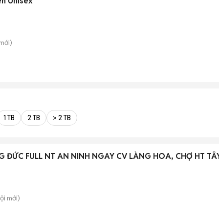
en Unisex
mới)
1 TB
2 TB
> 2 TB
 ĐỨC FULL NT AN NINH NGAY CV LÀNG HOA, CHỢ HT TÂ
ội
mới)