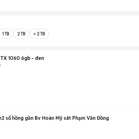
1 TB
2 TB
> 2 TB
n E5 - Ram 32GB - GTX 1060 6gb - đen
D
m2 sổ hồng gần Bv Hoàn Mỹ sát Phạm Văn Đồng