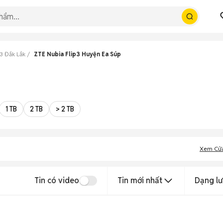
3 Đắk Lắk
ZTE Nubia Flip3 Huyện Ea Súp
1 TB
2 TB
> 2 TB
Xem Cử
Tin có video
Tin mới nhất
Dạng lư