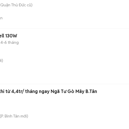
(Quận Thủ Đức cũ)
án
ell 130W
4-6 tháng
i)
 chỉ từ 4,4tr/ tháng ngay Ngã Tư Gò Mây B.Tân
(
P. Bình Tân
mới)