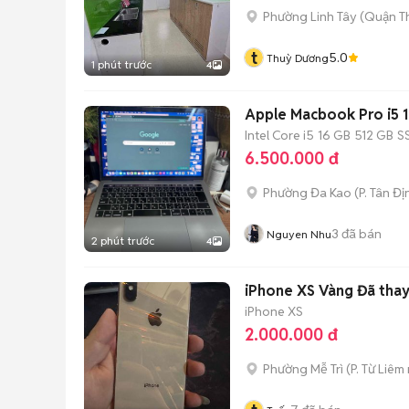
Phường Linh Tây (Quận T
t
5.0
Thuỳ Dương
1 phút trước
4
Apple Macbook Pro i5 
Intel Core i5
16 GB
512 GB
S
6.500.000 đ
Phường Đa Kao
(
P. Tân Đị
3
đã bán
Nguyen Nhu
2 phút trước
4
iPhone XS Vàng Đã tha
iPhone XS
2.000.000 đ
Phường Mễ Trì
(
P. Từ Liêm