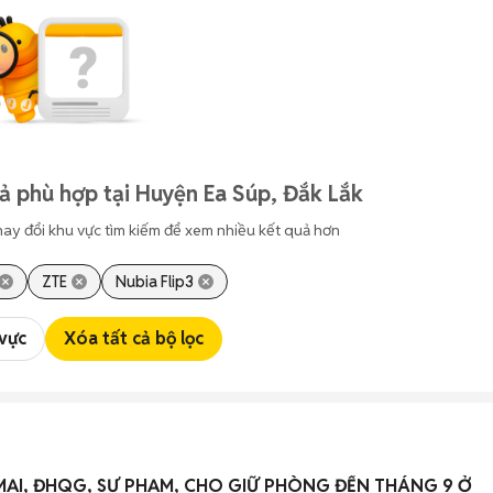
ả phù hợp tại Huyện Ea Súp, Đắk Lắk
hay đổi khu vực tìm kiếm để xem nhiều kết quả hơn
ZTE
Nubia Flip3
 vực
Xóa tất cả bộ lọc
MẠI, ĐHQG, SƯ PHẠM, CHO GIỮ PHÒNG ĐẾN THÁNG 9 Ở