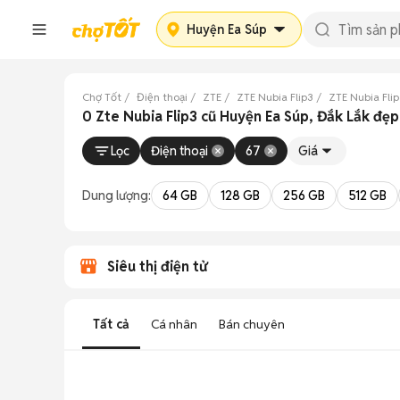
Huyện Ea Súp
Chợ Tốt
Điện thoại
ZTE
ZTE Nubia Flip3
ZTE Nubia Flip
0 Zte Nubia Flip3 cũ Huyện Ea Súp, Đắk Lắk đẹp
Lọc
Điện thoại
67
Giá
Dung lượng:
64 GB
128 GB
256 GB
512 GB
Siêu thị điện tử
Tất cả
Cá nhân
Bán chuyên