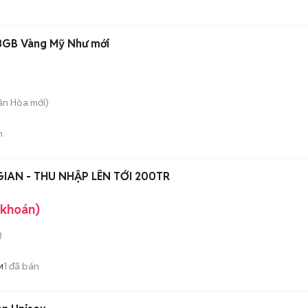
28GB Vàng Mỹ Như mới
uân Hòa
mới)
n
GIAN - THU NHẬP LÊN TỚI 200TR
 khoán)
)
1
đã bán
M