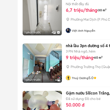
Nội thất đầy đủ
6,7 triệu/tháng
30 m²
Phường Mai Dịch
(
P. Phú 
Việt Anh Nguyễn
1 phút trước
4
nhà lầu 3pn đường số 4
3 PN
Nhà ngõ, hẻm
9 triệu/tháng
60 m²
Phường Trường Thọ (Quận
t
5.0
Thuỳ Dương
1 phút trước
6
Gặm nướu Silicon Trắng
Đã sử dụng
Đồ cho bé
50.000 đ