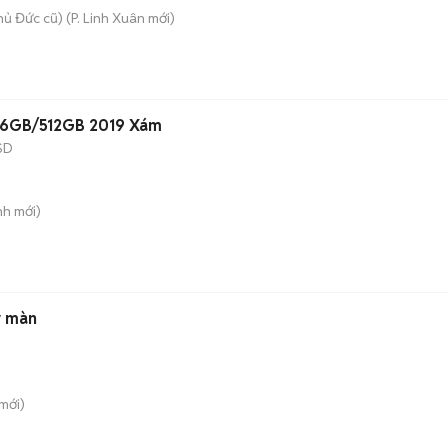
hủ Đức cũ)
(
P. Linh Xuân
mới)
16GB/512GB 2019 Xám
SD
nh
mới)
y màn
mới)