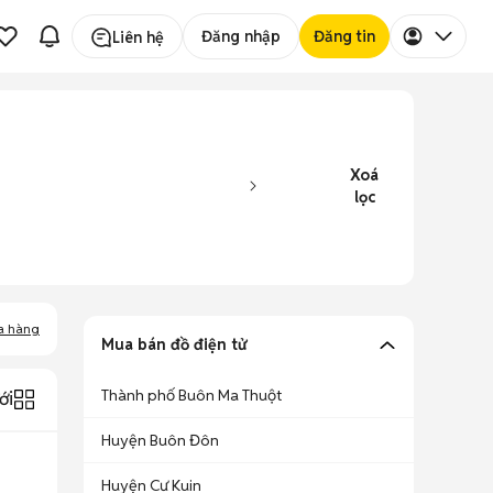
Đăng nhập
Đăng tin
Liên hệ
Xoá
lọc
a hàng
Mua bán đồ điện tử
Thành phố Buôn Ma Thuột
ới
Huyện Buôn Đôn
Huyện Cư Kuin