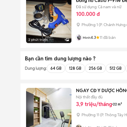
Đồng hồ Casio F-91W Đ
Đã sử dụng
Cả nam và nữ
100.000 đ
Phường 1
(
P. Chánh Hưng
4.3
11
đã bán
Minh
2 phút trước
1
Bạn cần tìm
dung lượng
nào ?
Dung lượng:
64 GB
128 GB
256 GB
512 GB
NGAY CĐ Y DƯỢC HỒNG
Nội thất đầy đủ
3,9 triệu/tháng
22 m²
Phường 11
(
P. Thông Tây H