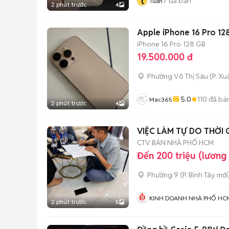
t
7
đã bán
Tuấn
2 phút trước
4
Apple iPhone 16 Pro 1
iPhone 16 Pro
128 GB
19.500.000 đ
Phường Võ Thị Sáu
(
P. X
5.0
110
đã bá
Mac365
2 phút trước
4
VIỆC LÀM TỰ DO THỜI 
CTV BÁN NHÀ PHỐ HCM
Đến 200 triệu (lương
Phường 9
(
P. Bình Tây
mới
KINH DOANH NHÀ PHỐ HC
2 phút trước
5