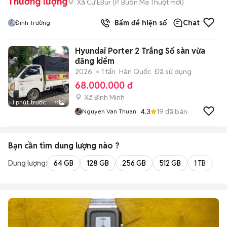
Thương lượng
Xã Cư ÊBur
(
P. Buôn Ma Thuột
mới)
Bấm để hiện số
Chat
Đinh Trường
Hyundai Porter 2 Trắng Số sàn vừa
đăng kiểm
2026
< 1 tấn
Hàn Quốc
Đã sử dụng
68.000.000 đ
Xã Bình Minh
1 phút trước
11
4.3
19
đã bán
Nguyen Van Thuan
Bạn cần tìm
dung lượng
nào ?
Dung lượng:
64 GB
128 GB
256 GB
512 GB
1 TB
2 