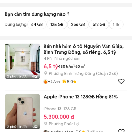
Bạn cần tìm
dung lượng
nào ?
Dung lượng:
64 GB
128 GB
256 GB
512 GB
1 TB
2 
Bán nhà hẻm ô tô Nguyễn Văn Giáp,
Bình Trưng Đông, sổ riêng, 6,5 tỷ
4 PN
Nhà ngõ, hẻm
6,5 tỷ
130 tr/m²
50 m²
Phường Bình Trưng Đông (Quận 2 cũ)
2 phút trước
6
5.0
Hà Anh
Apple iPhone 13 128GB Hồng 81%
iPhone 13
128 GB
5.300.000 đ
Phường Phúc Lợi
2 phút trước
5
5.0
17
đã bán
Nguyễn Hoàng