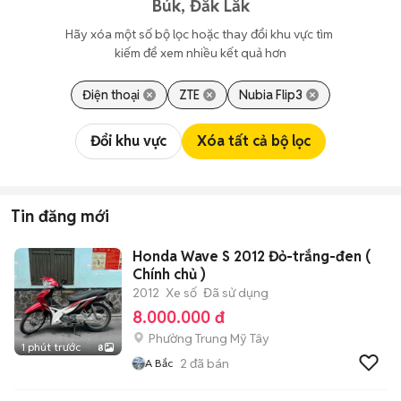
Búk, Đắk Lắk
Hãy xóa một số bộ lọc hoặc thay đổi khu vực tìm 
kiếm để xem nhiều kết quả hơn
Điện thoại
ZTE
Nubia Flip3
Đổi khu vực
Xóa tất cả bộ lọc
Tin đăng mới
Honda Wave S 2012 Đỏ-trắng-đen (
Chính chủ )
2012
Xe số
Đã sử dụng
8.000.000 đ
Phường Trung Mỹ Tây
1 phút trước
8
2
đã bán
A Bắc