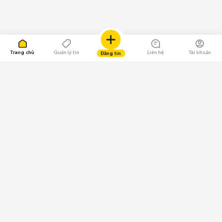
Trang chủ
Quản lý tin
Liên hệ
Tài khoản
Đăng tin
109.000 Bình chọn
Tải ứng dụng Chợ Tốt
Về Chợ Tốt
Quy chế sàn
Chính sách bảo mật
Giải quyết tranh chấp
CÔNG TY TNHH CHỢ TỐT - Người đại diện theo pháp luật:
Nguyễn Trọng Tấn; GPDKKD: 0312120782 do Sở KH & ĐT TP.HCM cấp ngày
11/01/2013;