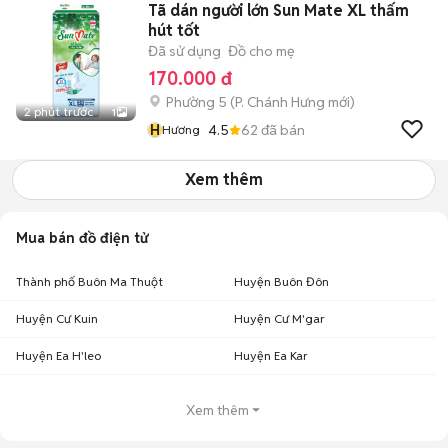
Tã dán người lớn Sun Mate XL thấm
hút tốt
Đã sử dụng
Đồ cho mẹ
170.000 đ
Phường 5
(
P. Chánh Hưng
mới)
2 phút trước
1
H
4.5
62
đã bán
Hương
Xem thêm
Mua bán đồ điện tử
Thành phố Buôn Ma Thuột
Huyện Buôn Đôn
Huyện Cư Kuin
Huyện Cư M'gar
Huyện Ea H'leo
Huyện Ea Kar
Xem thêm