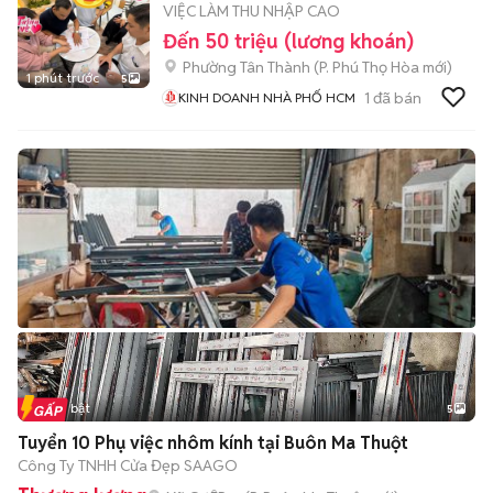
VIỆC LÀM THU NHẬP CAO
Đến 50 triệu (lương khoán)
Phường Tân Thành
(
P. Phú Thọ Hòa
mới)
1 phút trước
5
1
đã bán
KINH DOANH NHÀ PHỐ HCM
Tin nổi bật
5
Tuyển 10 Phụ việc nhôm kính tại Buôn Ma Thuột
Công Ty TNHH Cửa Đẹp SAAGO