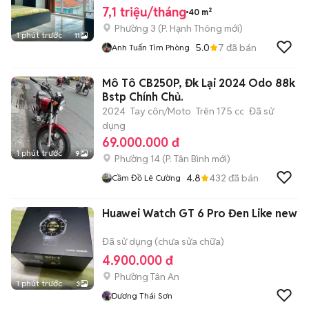
7,1 triệu/tháng
40 m²
Phường 3
(
P. Hạnh Thông
mới)
1 phút trước
11
5.0
7
đã bán
Anh Tuấn Tìm Phòng
Mô Tô CB250P, Đk Lại 2024 Odo 88k
Bstp Chính Chủ.
2024
Tay côn/Moto
Trên 175 cc
Đã sử
dụng
69.000.000 đ
1 phút trước
9
Phường 14
(
P. Tân Bình
mới)
4.8
432
đã bán
Cầm Đồ Lê Cường
Huawei Watch GT 6 Pro Đen Like new
Đã sử dụng (chưa sửa chữa)
4.900.000 đ
Phường Tân An
1 phút trước
3
Dương Thái Sơn