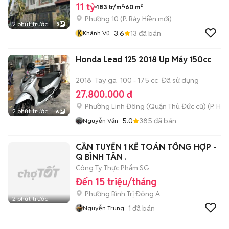
11 tỷ
183 tr/m²
60 m²
Phường 10
(
P. Bảy Hiền
mới)
2 phút trước
3
K
3.6
13
đã bán
Khánh Vũ
Honda Lead 125 2018 Up Máy 150cc
2018
Tay ga
100 - 175 cc
Đã sử dụng
27.800.000 đ
Phường Linh Đông (Quận Thủ Đức cũ)
(
P. Hiệ
2 phút trước
6
5.0
385
đã bán
Nguyễn Văn
CẦN TUYỂN 1 KẾ TOÁN TỔNG HỢP -
Q BÌNH TÂN .
Công Ty Thực Phẩm SG
Đến 15 triệu/tháng
Phường Bình Trị Đông A
2 phút trước
1
đã bán
Nguyễn Trung