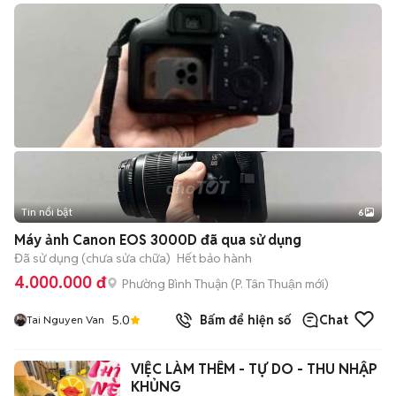
Tin nổi bật
6
+
2
Máy ảnh Canon EOS 3000D đã qua sử dụng
Đã sử dụng (chưa sửa chữa)
Hết bảo hành
4.000.000 đ
Phường Bình Thuận
(
P. Tân Thuận
mới)
5.0
Bấm để hiện số
Chat
Tai Nguyen Van
VIỆC LÀM THÊM - TỰ DO - THU NHẬP
KHỦNG