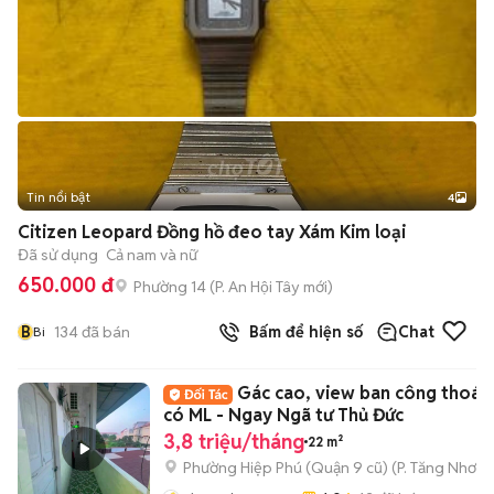
Tin nổi bật
4
Citizen Leopard Đồng hồ đeo tay Xám Kim loại
Đã sử dụng
Cả nam và nữ
650.000 đ
Phường 14
(
P. An Hội Tây
mới)
B
134
đã bán
Bấm để hiện số
Chat
Bi
Gác cao, view ban công thoán
có ML - Ngay Ngã tư Thủ Đức
3,8 triệu/tháng
22 m²
Phường Hiệp Phú (Quận 9 cũ)
(
P. Tăng Nhơn 