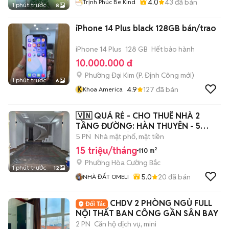
4.0
43
đã bán
Trịnh Phúc Be Kind
1 phút trước
8
iPhone 14 Plus black 128GB bán/trao
iPhone 14 Plus
128 GB
Hết bảo hành
10.000.000 đ
Phường Đại Kim
(
P. Định Công
mới)
1 phút trước
6
K
4.9
127
đã bán
Khoa America
🇻🇳 QUÁ RẺ - CHO THUÊ NHÀ 2
TẦNG ĐƯỜNG: HÀN THUYÊN - 5
PHÒNG - NHÀ RỘNG
5 PN
Nhà mặt phố, mặt tiền
15 triệu/tháng
110 m²
Phường Hòa Cường Bắc
1 phút trước
12
5.0
20
đã bán
NHÀ ĐẤT OMELI
CHDV 2 PHÒNG NGỦ FULL
NỘI THẤT BAN CÔNG GẦN SÂN BAY
2 PN
Căn hộ dịch vụ, mini