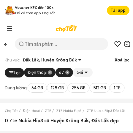
Voucher KFC đến 100k
Tải app
Chỉ có trên app Chợ Tốt
Khu vực:
Đắk Lắk, Huyện Krông Búk
Xoá lọc
Điện thoại
67
Giá
Lọc
Dung lượng:
64 GB
128 GB
256 GB
512 GB
1 TB
2 
Chợ Tốt
Điện thoại
ZTE
ZTE Nubia Flip3
ZTE Nubia Flip3 Đắk Lắk
Z
0 Zte Nubia Flip3 cũ Huyện Krông Búk, Đắk Lắk đẹp