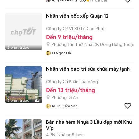
Nhân viên bốc xếp Quận 12
Công ty CP VLXD Lê Cao Phát
Đến 9 triệu/tháng
Phường Tân Thới Nhất
(
P. Đông Hưng Thuận
m
2 phút trước
D
Dư Ngọc Hà
Nhân viên bảo trì sửa chữa máy lạnh
Công ty Cổ Phần Lúa Vàng
Đến 13 triệu/tháng
Phường Dĩ An
2 phút trước
1
H
Hà Thị Cẩm Vân
Bán nhà hẻm Nhựa 3 Lầu đẹp mới Khu
Vip
4 PN
Nhà ngõ, hẻm