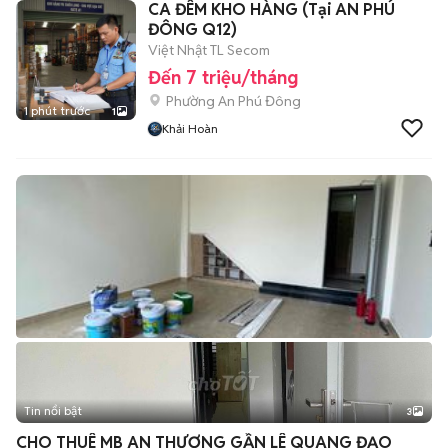
CA ĐÊM KHO HÀNG (Tại AN PHÚ
ĐÔNG Q12)
Việt Nhật TL Secom
Đến 7 triệu/tháng
Phường An Phú Đông
1 phút trước
1
Khải Hoàn
Tin nổi bật
3
CHO THUÊ MB AN THƯỢNG GẦN LÊ QUANG ĐẠO