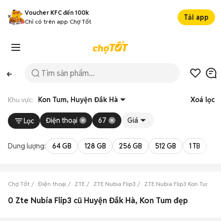
Voucher KFC đến 100k
Tải app
Chỉ có trên app Chợ Tốt
Khu vực:
Kon Tum, Huyện Đắk Hà
Xoá lọc
Điện thoại
67
Giá
Lọc
Dung lượng:
64 GB
128 GB
256 GB
512 GB
1 TB
2 
Chợ Tốt
Điện thoại
ZTE
ZTE Nubia Flip3
ZTE Nubia Flip3 Kon Tum
0 Zte Nubia Flip3 cũ Huyện Đắk Hà, Kon Tum đẹp