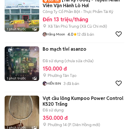
Viên Vận Hành Lò Hơi
Công Ty Cổ Phần Bột - Thực Phẩm Tài Ký
Đến 13 triệu/tháng
Xã Tân Phú Trung
(
Xã Củ Chi
mới)
1 phút trước
1
4.0
12
đã bán
Hằng Moon
Bo mạch tivi asanzo
Đã sử dụng (chưa sửa chữa)
150.000 đ
Phường Tân Tạo
1 phút trước
1
3
đã bán
HIẾN BIN
Vợt cầu lông Kumpoo Power Control
K520 Trắng
Đã sử dụng
350.000 đ
Phường 14
(
P. Diên Hồng
mới)
1 phút trước
5