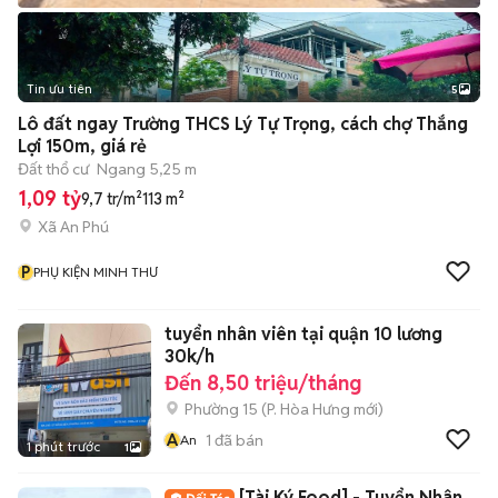
Tin ưu tiên
5
Lô đất ngay Trường THCS Lý Tự Trọng, cách chợ Thắng
Lợi 150m, giá rẻ
Đất thổ cư
Ngang 5,25 m
1,09 tỷ
9,7 tr/m²
113 m²
Xã An Phú
P
PHỤ KIỆN MINH THƯ
tuyển nhân viên tại quận 10 lương
30k/h
Đến 8,50 triệu/tháng
Phường 15
(
P. Hòa Hưng
mới)
A
1
đã bán
An
1 phút trước
1
[Tài Ký Food] - Tuyển Nhân