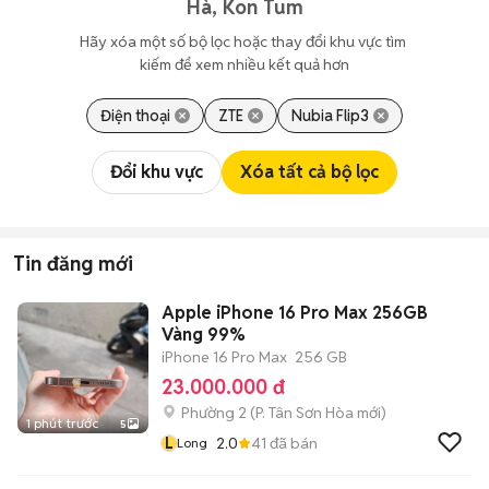
Hà, Kon Tum
Hãy xóa một số bộ lọc hoặc thay đổi khu vực tìm 
kiếm để xem nhiều kết quả hơn
Điện thoại
ZTE
Nubia Flip3
Đổi khu vực
Xóa tất cả bộ lọc
Tin đăng mới
Apple iPhone 16 Pro Max 256GB
Vàng 99%
iPhone 16 Pro Max
256 GB
23.000.000 đ
Phường 2
(
P. Tân Sơn Hòa
mới)
1 phút trước
5
L
2.0
41
đã bán
Long