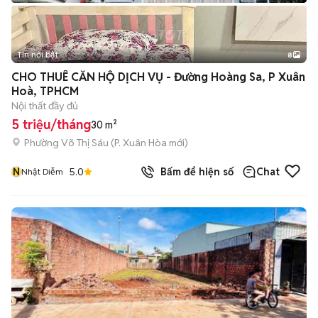
Tin nổi bật
8
+
2
CHO THUÊ CĂN HỘ DỊCH VỤ - Đường Hoàng Sa, P Xuân
Hoà, TPHCM
Nội thất đầy đủ
5 triệu/tháng
30 m²
Phường Võ Thị Sáu
(
P. Xuân Hòa
mới)
N
5.0
Bấm để hiện số
Chat
Nhật Diễm