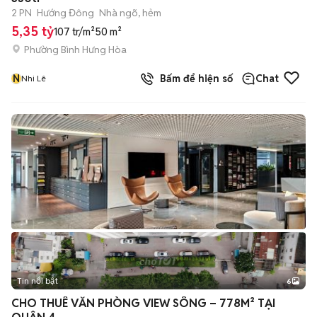
2 PN
Hướng Đông
Nhà ngõ, hẻm
5,35 tỷ
107 tr/m²
50 m²
Phường Bình Hưng Hòa
N
Bấm để hiện số
Chat
Nhi Lê
Tin nổi bật
6
+
2
CHO THUÊ VĂN PHÒNG VIEW SÔNG – 778M² TẠI