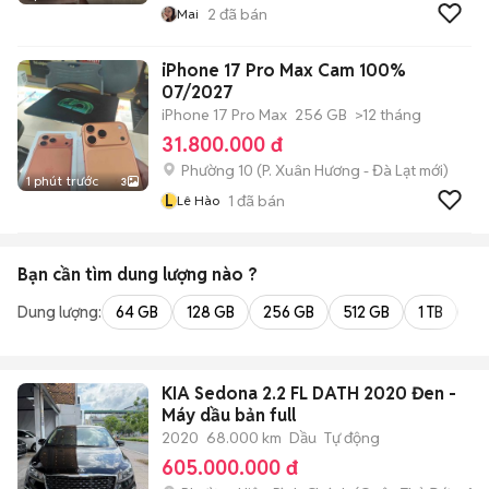
2
đã bán
Mai
iPhone 17 Pro Max Cam 100%
07/2027
iPhone 17 Pro Max
256 GB
>12 tháng
31.800.000 đ
Phường 10
(
P. Xuân Hương - Đà Lạt
mới)
1 phút trước
3
L
1
đã bán
Lê Hào
Bạn cần tìm
dung lượng
nào ?
Dung lượng:
64 GB
128 GB
256 GB
512 GB
1 TB
2 
KIA Sedona 2.2 FL DATH 2020 Đen -
Máy dầu bản full
2020
68.000 km
Dầu
Tự động
605.000.000 đ