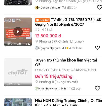
Phường Hiệp Bình Chánh (Quận Thủ Đức cũ)
1 phút trước
20
N
78
đã bán
Nguyen Van Dat
TV 4K LG 75UR7550 75in 4K
Giọng Nói BảoHành 6/2027
Trên 64 inch
12.500.000 đ
Phường 3
(
P. Chánh Hưng
mới)
1 phút trước
3
4.1
4
đã bán
Nguyen Nguyen
Tuyển trợ thủ nha khoa làm việc tại
Q5
CÔNG TY TNHH NHA KHOA KHANG MINH
Đến 15 triệu/tháng
Phường 11
(
P. Chợ Lớn
mới)
1 phút trước
1
đã bán
Nha Khoa Khang Minh
Nhà HXH Đường Trường Chinh , Q. Tân
Bình - 4 x 14 m – 17 Triệu