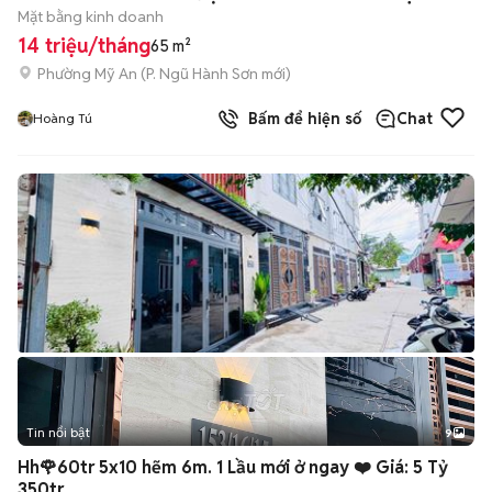
Mặt bằng kinh doanh
14 triệu/tháng
65 m²
Phường Mỹ An
(
P. Ngũ Hành Sơn
mới)
Bấm để hiện số
Chat
Hoàng Tú
Tin nổi bật
9
+
2
Hh🌹60tr 5x10 hẽm 6m. 1 Lầu mới ở ngay ❤️ Giá: 5 Tỷ
350tr