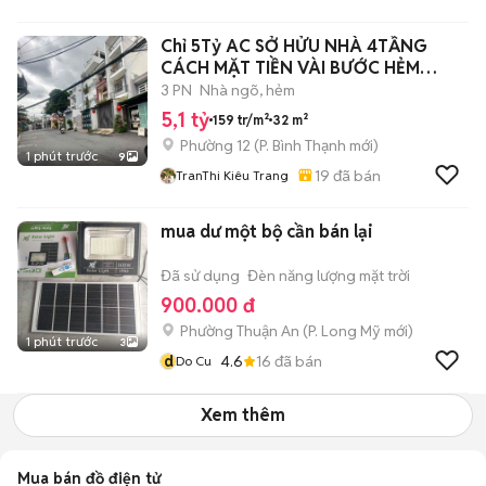
Chỉ 5Tỷ AC SỞ HỬU NHÀ 4TẦNG
CÁCH MẶT TIỀN VÀI BƯỚC HẺM
SẠCH ĐẸP
3 PN
Nhà ngõ, hẻm
5,1 tỷ
159 tr/m²
32 m²
Phường 12
(
P. Bình Thạnh
mới)
1 phút trước
9
19
đã bán
TranThi Kiêu Trang
mua dư một bộ cần bán lại
Đã sử dụng
Đèn năng lượng mặt trời
900.000 đ
Phường Thuận An
(
P. Long Mỹ
mới)
1 phút trước
3
d
4.6
16
đã bán
Do Cu
Xem thêm
Mua bán đồ điện tử