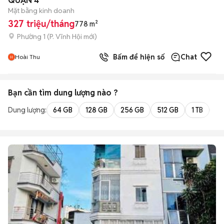
QUẬN 4
Mặt bằng kinh doanh
327 triệu/tháng
778 m²
Phường 1
(
P. Vĩnh Hội
mới)
Bấm để hiện số
Chat
Hoài Thu
Bạn cần tìm
dung lượng
nào ?
Dung lượng:
64 GB
128 GB
256 GB
512 GB
1 TB
2 