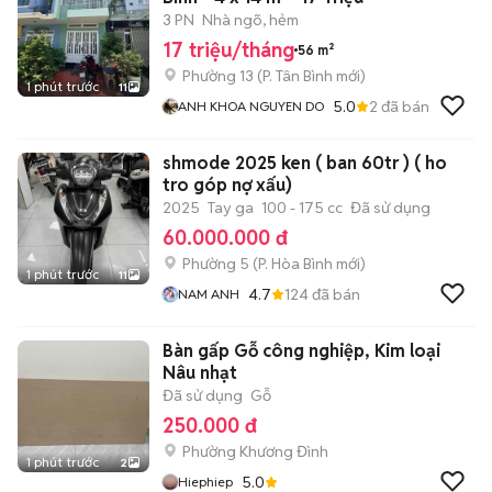
3 PN
Nhà ngõ, hẻm
17 triệu/tháng
56 m²
Phường 13
(
P. Tân Bình
mới)
1 phút trước
11
5.0
2
đã bán
ANH KHOA NGUYEN DO
shmode 2025 ken ( ban 60tr ) ( ho
tro góp nợ xấu)
2025
Tay ga
100 - 175 cc
Đã sử dụng
60.000.000 đ
Phường 5
(
P. Hòa Bình
mới)
1 phút trước
11
4.7
124
đã bán
NAM ANH
Bàn gấp Gỗ công nghiệp, Kim loại
Nâu nhạt
Đã sử dụng
Gỗ
250.000 đ
Phường Khương Đình
1 phút trước
2
5.0
Hiephiep