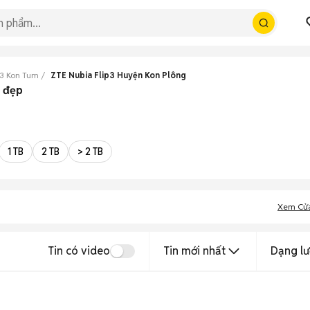
p3 Kon Tum
ZTE Nubia Flip3 Huyện Kon Plông
m đẹp
1 TB
2 TB
> 2 TB
Xem Cử
Tin có video
Tin mới nhất
Dạng lư