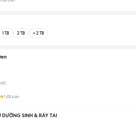
1 TB
2 TB
> 2 TB
Đen
ới)
1
đã bán
 DƯỠNG SINH & RÁY TAI