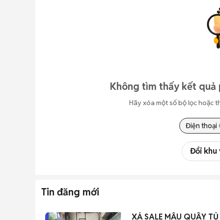
Không tìm thấy kết quả 
Hãy xóa một số bộ lọc hoặc t
Điện thoại
Đổi khu
Tin đăng mới
XẢ SALE MẪU QUẦY T