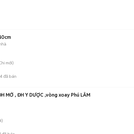
 40cm
 nhà
Chi
mới)
4
đã bán
 ĐH MỞ , ĐH Y DƯỢC ,vòng xoay Phú LÂM
i)
1
đã bán