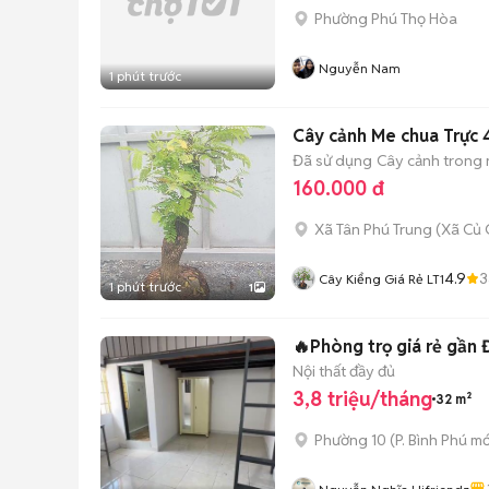
Phường Phú Thọ Hòa
Nguyễn Nam
1 phút trước
Cây cảnh Me chua Trực
Đã sử dụng
Cây cảnh trong
160.000 đ
Xã Tân Phú Trung
(
Xã Củ 
4.9
3
Cây Kiểng Giá Rẻ LT1
1 phút trước
1
🔥Phòng trọ giá rẻ gần
Nội thất đầy đủ
3,8 triệu/tháng
32 m²
Phường 10
(
P. Bình Phú
mớ