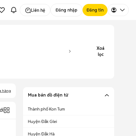
Đăng nhập
Đăng tin
Liên hệ
Xoá
lọc
a hàng
Mua bán đồ điện tử
Thành phố Kon Tum
ới
Huyện Đắk Glei
Huyện Đắk Hà