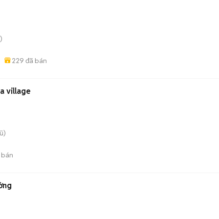
)
229
đã bán
a village
ũ)
 bán
ởng