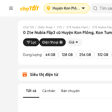
Huyện Kon Plông
Chợ Tốt
Điện thoại
ZTE
ZTE Nubia Flip3
ZTE Nubia Fli
0 Zte Nubia Flip3 cũ Huyện Kon Plông, Kon Tu
Lọc
Điện thoại
Giá
Dung lượng:
64 GB
128 GB
256 GB
512 GB
Siêu thị điện tử
Tất cả
Cá nhân
Bán chuyên