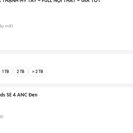
 THẠNH MỸ TÂY – FULL NỘI THẤT – GIÁ TỐT
Tây
mới)
1 TB
2 TB
> 2 TB
uds SE 4 ANC Đen
i)