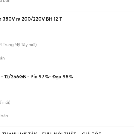
ã bán
o 380V ra 200/220V BH 12 T
P. Trung Mỹ Tây
mới)
bán
a - 12/256GB - Pin 97%- Đẹp 98%
ế
mới)
 bán