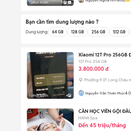
Nguyễn Nghĩa Hifriendz
1 phút trước
7
Bạn cần tìm
dung lượng
nào ?
Dung lượng:
64 GB
128 GB
256 GB
512 GB
Xiaomi 12T Pro 256GB 
12T Pro
256 GB
3.800.000 đ
Phường 9
(
P. Long Châu
m
4.0
Nguyễn Trần Thiên Phúc
1 phút trước
4
CẦN HỌC VIÊN GỘI ĐẦU
HANA Spa
Đến 45 triệu/tháng