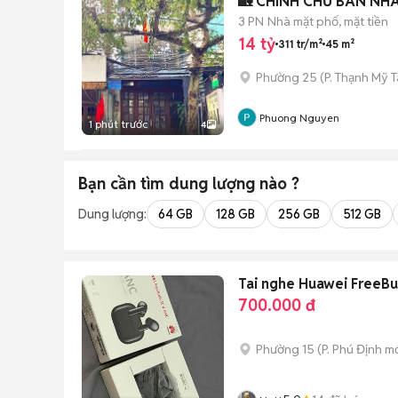
🏡 CHÍNH CHỦ BÁN NHÀ
3 PN
Nhà mặt phố, mặt tiền
14 tỷ
311 tr/m²
45 m²
Phường 25
(
P. Thạnh Mỹ 
Phuong Nguyen
1 phút trước
4
Bạn cần tìm
dung lượng
nào ?
Dung lượng:
64 GB
128 GB
256 GB
512 GB
Tai nghe Huawei FreeB
700.000 đ
Phường 15
(
P. Phú Định
mớ