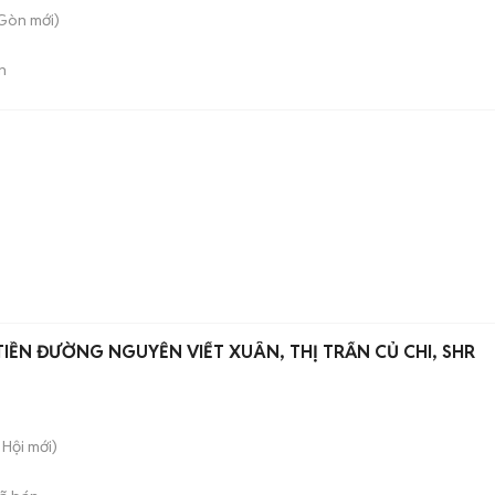
 Gòn
mới)
n
IỀN ĐƯỜNG NGUYỄN VIẾT XUÂN, THỊ TRẤN CỦ CHI, SHR
 Hội
mới)