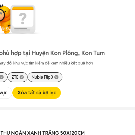
phù hợp tại Huyện Kon Plông, Kon Tum
hay đổi khu vực tìm kiếm để xem nhiều kết quả hơn
ZTE
Nubia Flip3
 vực
Xóa tất cả bộ lọc
Ủ THU NGÂN XANH TRẮNG 50X120CM