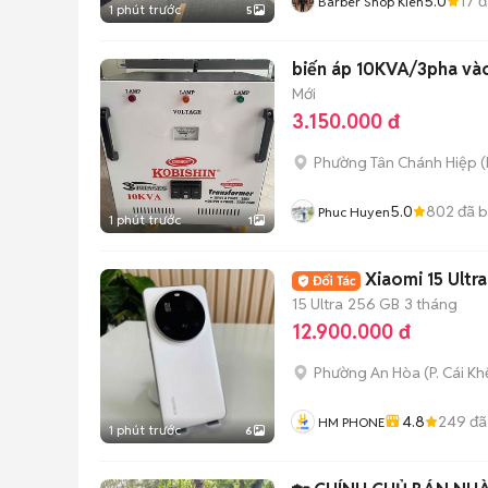
5.0
17
đ
Barber Shop Kiên
1 phút trước
5
biến áp 10KVA/3pha và
Mới
3.150.000 đ
Phường Tân Chánh Hiệp
(
5.0
802
đã 
Phuc Huyen
1 phút trước
1
Xiaomi 15 Ultr
15 Ultra
256 GB
3 tháng
12.900.000 đ
Phường An Hòa
(
P. Cái Kh
4.8
249
đã
HM PHONE
1 phút trước
6