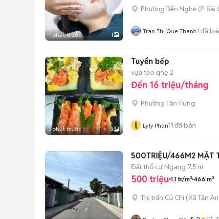
Phường Bến Nghé
(
P. Sài
1
đã bá
Tran Thi Que Thanh
1 phút trước
1
Tuyển bếp
vựa tèo ghẹ 2
Đến 16 triệu/tháng
Phường Tân Hưng
l
11
đã bán
Lyly Phan
1 phút trước
3
500TRIỆU/466M2 MẶT T
Đất thổ cư
Ngang 7,5 m
500 triệu
1,1 tr/m²
466 m²
Thị trấn Củ Chi
(
Xã Tân An