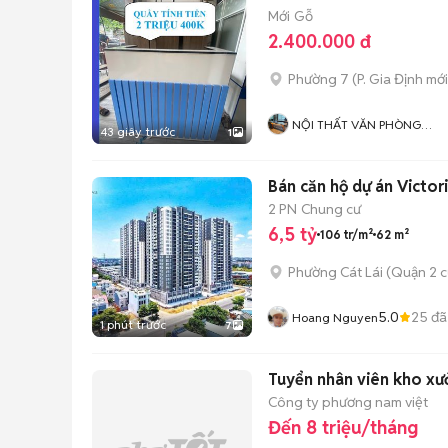
Mới
Gỗ
2.400.000 đ
Phường 7
(
P. Gia Định
mới
NỘI THẤT VĂN PHÒNG
43 giây trước
1
TPHCM
Bán căn hộ dự án Victori
2 PN
Chung cư
6,5 tỷ
106 tr/m²
62 m²
Phường Cát Lái (Quận 2 c
5.0
25
đã
Hoang Nguyen
1 phút trước
7
Tuyển nhân viên kho xư
Công ty phương nam việt
Đến 8 triệu/tháng