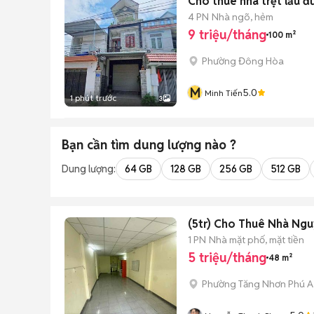
Cho thuê nhà trệt lầu đư
4 PN
Nhà ngõ, hẻm
9 triệu/tháng
100 m²
Phường Đông Hòa
M
5.0
Minh Tiến
1 phút trước
3
Bạn cần tìm
dung lượng
nào ?
Dung lượng:
64 GB
128 GB
256 GB
512 GB
(5tr) Cho Thuê Nhà Ngu
1 PN
Nhà mặt phố, mặt tiền
5 triệu/tháng
48 m²
Phường Tăng Nhơn Phú A