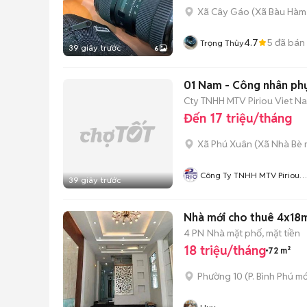
Xã Cây Gáo
(
Xã Bàu Hàm
4.7
5
đã bán
Trọng Thủy
39 giây trước
6
01 Nam - Công nhân phụ
Cty TNHH MTV Piriou Viet N
Đến 17 triệu/tháng
Xã Phú Xuân
(
Xã Nhà Bè
Công Ty TNHH MTV Piriou
39 giây trước
Việt Nam
Nhà mới cho thuê 4x18m 
4 PN
Nhà mặt phố, mặt tiền
18 triệu/tháng
72 m²
Phường 10
(
P. Bình Phú
mớ