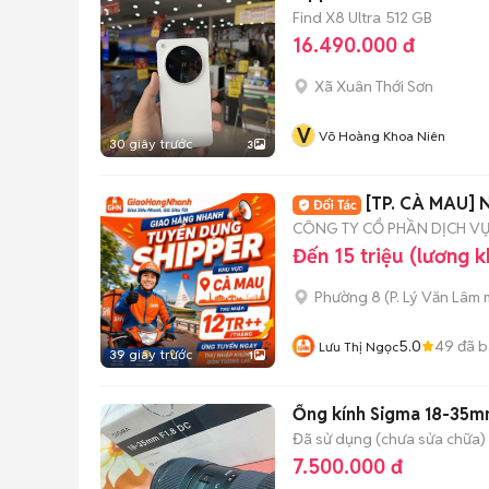
Find X8 Ultra
512 GB
16.490.000 đ
Xã Xuân Thới Sơn
V
Võ Hoàng Khoa Niên
30 giây trước
3
[TP. CÀ MAU]
CÔNG TY CỔ PHẦN DỊCH V
Đến 15 triệu (lương 
Phường 8
(
P. Lý Văn Lâm
m
5.0
49
đã b
Lưu Thị Ngọc
39 giây trước
1
Ống kính Sigma 18-35m
Đã sử dụng (chưa sửa chữa)
7.500.000 đ