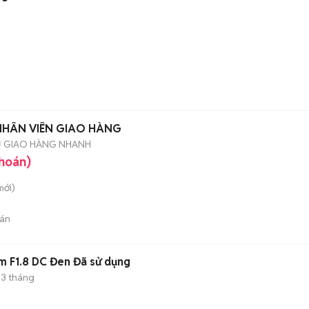
 NHÂN VIÊN GIAO HÀNG
Ụ GIAO HÀNG NHANH
khoán)
ới)
án
m F1.8 DC Đen Đã sử dụng
3 tháng