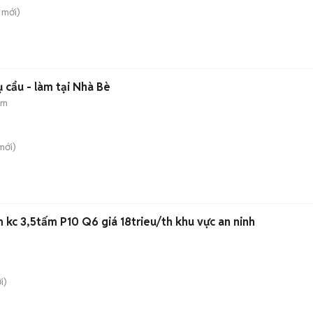
mới)
 cẩu - làm tại Nhà Bè
am
mới)
kc 3,5tấm P10 Q6 giá 18trieu/th khu vực an ninh
i)