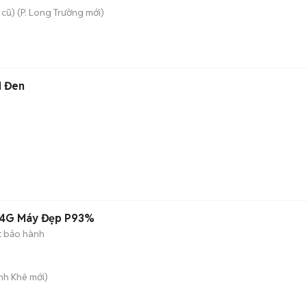
 cũ)
(
P. Long Trường
mới)
1 Đen
y 4G Máy Đẹp P93%
t bảo hành
anh Khê
mới)