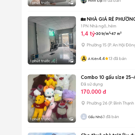
18
đã bán
Minh Đại
1 phút trước
3
🏡 NHÀ GIÁ RẺ PHƯỜNG 
1 PN
Nhà ngõ, hẻm
1,4 tỷ
30 tr/m²
47 m²
Phường 15
(
P. An Hội Đôn
A
4.4
13
đã bán
A Kiên
1 phút trước
3
Combo 10 gấu size 25
Đã sử dụng
170.000 đ
Phường 26
(
P. Bình Thạnh
3
đã bán
Gấu Nhỏ
1 phút trước
1