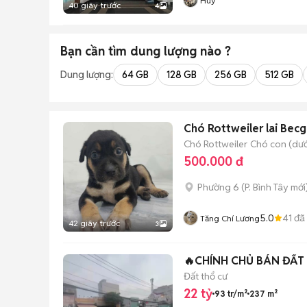
Huy
40 giây trước
4
Bạn cần tìm
dung lượng
nào ?
Dung lượng:
64 GB
128 GB
256 GB
512 GB
Chó Rottweiler lai Becg
Chó Rottweiler
Chó con (dướ
500.000 đ
Phường 6
(
P. Bình Tây
mới
5.0
41
đã
Tăng Chí Lương
42 giây trước
3
🔥CHÍNH CHỦ BÁN ĐẤT 2
Đất thổ cư
22 tỷ
93 tr/m²
237 m²