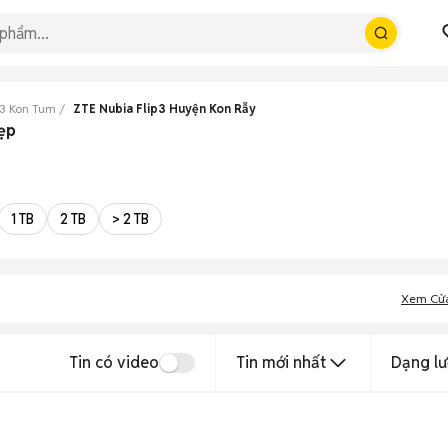
p3 Kon Tum
ZTE Nubia Flip3 Huyện Kon Rẫy
đẹp
1 TB
2 TB
> 2 TB
Xem Cử
Tin có video
Tin mới nhất
Dạng lư