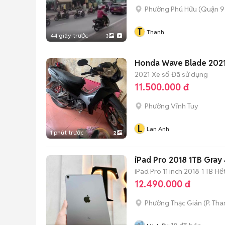
Phường Phú Hữu (Quận 9
T
Thanh
44 giây trước
3
Honda Wave Blade 202
2021
Xe số
Đã sử dụng
11.500.000 đ
Phường Vĩnh Tuy
L
Lan Anh
1 phút trước
2
iPad Pro 2018 1TB Gra
iPad Pro 11 inch 2018
1 TB
Hế
12.490.000 đ
Phường Thạc Gián
(
P. Th