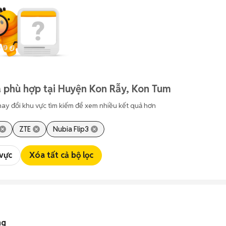
 phù hợp tại Huyện Kon Rẫy, Kon Tum
hay đổi khu vực tìm kiếm để xem nhiều kết quả hơn
ZTE
Nubia Flip3
 vực
Xóa tất cả bộ lọc
ng