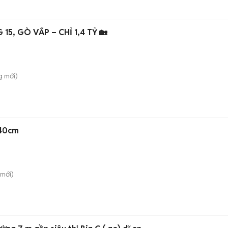
15, GÒ VẤP – CHỈ 1,4 TỶ 🏡
g
mới)
-40cm
mới)