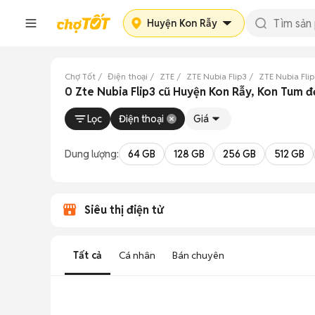
Huyện Kon Rẫy
Chợ Tốt
Điện thoại
ZTE
ZTE Nubia Flip3
ZTE Nubia Fli
0 Zte Nubia Flip3 cũ Huyện Kon Rẫy, Kon Tum 
Lọc
Điện thoại
Giá
Dung lượng:
64 GB
128 GB
256 GB
512 GB
Siêu thị điện tử
Tất cả
Cá nhân
Bán chuyên