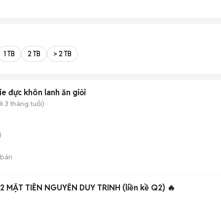
1 TB
2 TB
> 2 TB
ie đực khôn lanh ăn giỏi
i 3 tháng tuổi)
)
 bán
 MẶT TIỀN NGUYỄN DUY TRINH (liền kề Q2) 🔥