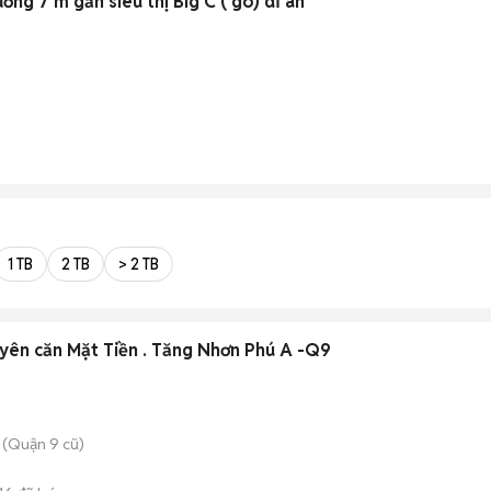
ờng 7 m gần siêu thị Big C ( go) dĩ an
1 TB
2 TB
> 2 TB
yên căn Mặt Tiền . Tăng Nhơn Phú A -Q9
 (Quận 9 cũ)