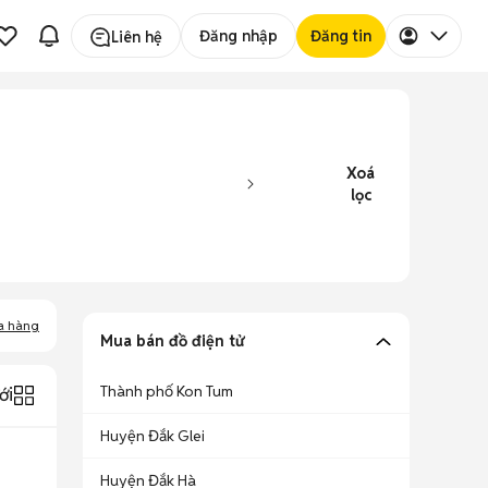
Đăng nhập
Đăng tin
Liên hệ
Xoá
lọc
a hàng
Mua bán đồ điện tử
Thành phố Kon Tum
ới
Huyện Đắk Glei
Huyện Đắk Hà