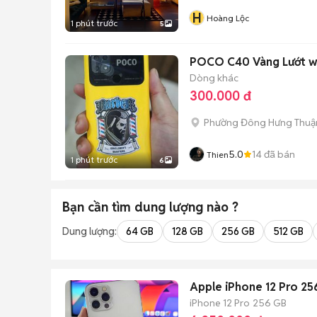
H
Hoàng Lộc
1 phút trước
5
POCO C40 Vàng Lướt w
Dòng khác
300.000 đ
Phường Đông Hưng Thuậ
5.0
14
đã bán
Thien
1 phút trước
6
Bạn cần tìm
dung lượng
nào ?
Dung lượng:
64 GB
128 GB
256 GB
512 GB
Apple iPhone 12 Pro 25
iPhone 12 Pro
256 GB