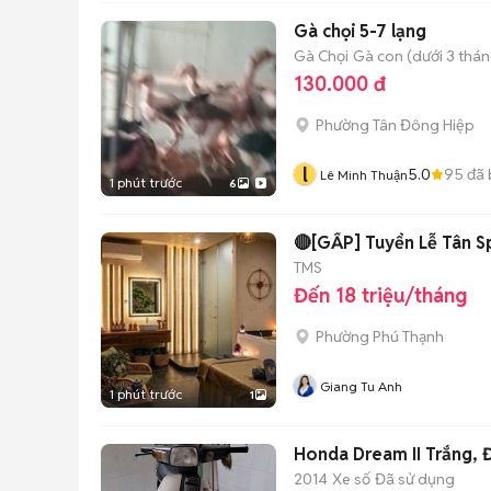
Gà chọi 5-7 lạng
Gà Chọi
Gà con (dưới 3 thán
130.000 đ
Phường Tân Đông Hiệp
l
5.0
95
đã 
Lê Minh Thuận
1 phút trước
6
🔴[GẤP] Tuyển Lễ Tân Sp
TMS
Đến 18 triệu/tháng
Phường Phú Thạnh
Giang Tu Anh
1 phút trước
1
Honda Dream II Trắng, 
2014
Xe số
Đã sử dụng