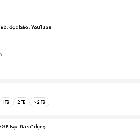
eb, đọc báo, YouTube
n
1 TB
2 TB
> 2 TB
6GB Bạc Đã sử dụng