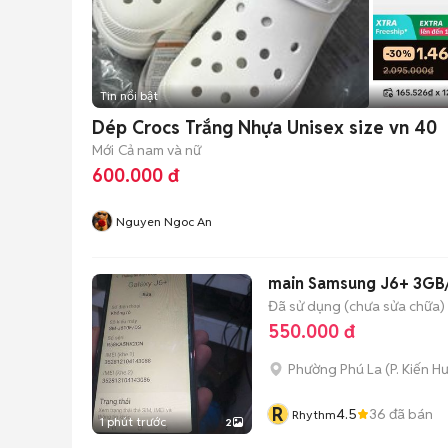
Tin nổi bật
Dép Crocs Trắng Nhựa Unisex size vn 40
Mới
Cả nam và nữ
600.000 đ
Nguyen Ngoc An
main Samsung J6+ 3GB/
Đã sử dụng (chưa sửa chữa)
550.000 đ
Phường Phú La
(
P. Kiến H
R
4.5
36
đã bán
Rhythm
1 phút trước
2