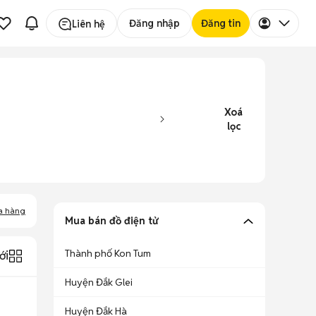
Đăng nhập
Đăng tin
Liên hệ
Xoá
lọc
a hàng
Mua bán đồ điện tử
Thành phố Kon Tum
ới
Huyện Đắk Glei
Huyện Đắk Hà