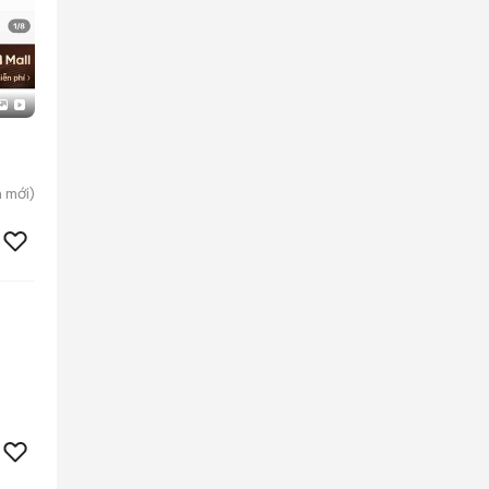
h
mới)