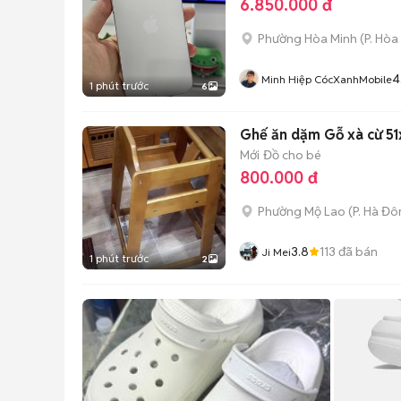
6.850.000 đ
Phường Hòa Minh
(
P. Hòa
4
Minh Hiệp CócXanhMobile
1 phút trước
6
Ghế ăn dặm Gỗ xà cừ 5
Mới
Đồ cho bé
800.000 đ
Phường Mộ Lao
(
P. Hà Đ
3.8
113
đã bán
Ji Mei
1 phút trước
2