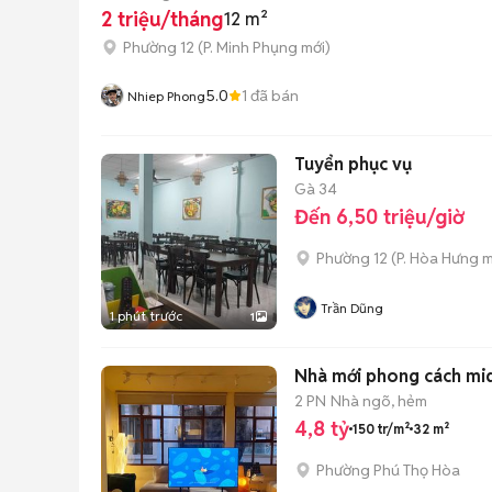
2 triệu/tháng
12 m²
Phường 12
(
P. Minh Phụng
mới)
5.0
1
đã bán
Nhiep Phong
Tuyển phục vụ
Gà 34
Đến 6,50 triệu/giờ
Phường 12
(
P. Hòa Hưng
m
Trần Dũng
1 phút trước
1
Nhà mới phong cách mid
2 PN
Nhà ngõ, hẻm
4,8 tỷ
150 tr/m²
32 m²
Phường Phú Thọ Hòa