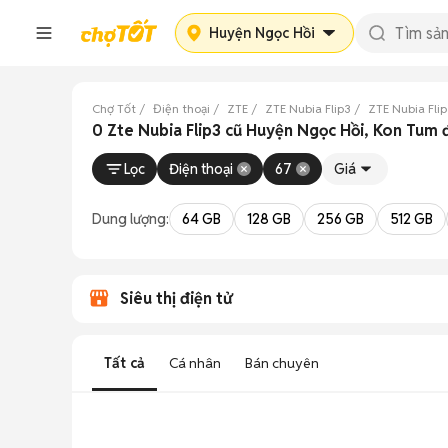
Huyện Ngọc Hồi
Chợ Tốt
Điện thoại
ZTE
ZTE Nubia Flip3
ZTE Nubia Fli
0 Zte Nubia Flip3 cũ Huyện Ngọc Hồi, Kon Tum 
Lọc
Điện thoại
67
Giá
Dung lượng:
64 GB
128 GB
256 GB
512 GB
Siêu thị điện tử
Tất cả
Cá nhân
Bán chuyên