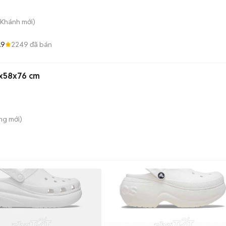
 Khánh
mới)
.9
2249
đã bán
1x58x76 cm
ông
mới)