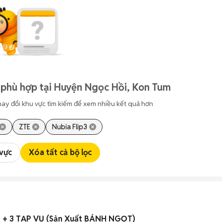
 phù hợp tại Huyện Ngọc Hồi, Kon Tum
hay đổi khu vực tìm kiếm để xem nhiều kết quả hơn
ZTE
Nubia Flip3
 vực
Xóa tất cả bộ lọc
+ 3 TẠP VỤ (Sản Xuất BÁNH NGỌT)