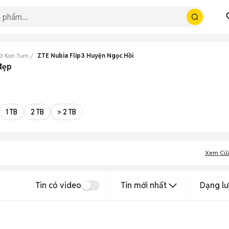
p3 Kon Tum
ZTE Nubia Flip3 Huyện Ngọc Hồi
đẹp
1 TB
2 TB
> 2 TB
Xem Cử
Tin có video
Tin mới nhất
Dạng lư