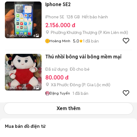
Iphone SE2
iPhone SE
128 GB
Hết bảo hành
2.156.000 đ
Phường Khương Thượng
(
P. Kim Liên
mới)
1 phút trước
6
5.0
1
đã bán
Hoàng Minh
Thú nhồi bông vải bông mềm mại
Đã sử dụng
Đồ cho bé
80.000 đ
Xã Phước Đông
(
P. Gia Lộc
mới)
1 phút trước
6
1
đã bán
Đặng Tuyến
Xem thêm
Mua bán đồ điện tử