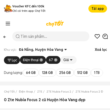
Voucher KFC đến 100k
Tải app
Chỉ có trên app Chợ Tốt
Khu vực:
Đà Nẵng, Huyện Hòa Vang
Xoá lọc
Điện thoại
67
Giá
Lọc
Dung lượng:
64 GB
128 GB
256 GB
512 GB
1 TB
2 
Chợ Tốt
Điện thoại
ZTE
ZTE Nubia Focus 2
ZTE Nubia Focus 2 Đà Nẵ
0 Zte Nubia Focus 2 cũ Huyện Hòa Vang đẹp