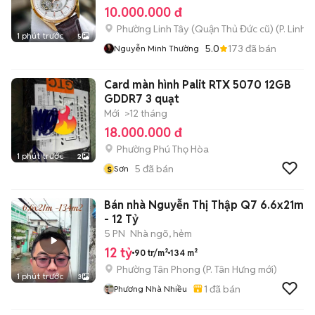
10.000.000 đ
Phường Linh Tây (Quận Thủ Đức cũ)
(
P. Linh 
1 phút trước
5
5.0
173
đã bán
Nguyễn Minh Thường
Card màn hình Palit RTX 5070 12GB
GDDR7 3 quạt
Mới
>12 tháng
18.000.000 đ
Phường Phú Thọ Hòa
1 phút trước
2
s
5
đã bán
Sơn
Bán nhà Nguyễn Thị Thập Q7 6.6x21m
- 12 Tỷ
5 PN
Nhà ngõ, hẻm
12 tỷ
90 tr/m²
134 m²
Phường Tân Phong
(
P. Tân Hưng
mới)
1 phút trước
3
1
đã bán
Phương Nhà Nhiều