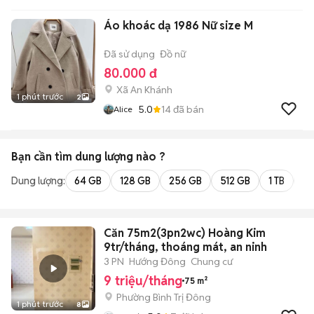
Áo khoác dạ 1986 Nữ size M
Đã sử dụng
Đồ nữ
80.000 đ
Xã An Khánh
1 phút trước
2
5.0
14
đã bán
Alice
Bạn cần tìm
dung lượng
nào ?
Dung lượng:
64 GB
128 GB
256 GB
512 GB
1 TB
2 
Căn 75m2(3pn2wc) Hoàng Kim
9tr/tháng, thoáng mát, an ninh
3 PN
Hướng Đông
Chung cư
9 triệu/tháng
75 m²
Phường Bình Trị Đông
1 phút trước
8