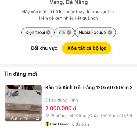
Vang, Đà Nẵng
Hãy xóa một số bộ lọc hoặc thay đổi khu vực tìm 
kiếm để xem nhiều kết quả hơn
Điện thoại
ZTE
Nubia Focus 2
Đổi khu vực
Xóa tất cả bộ lọc
Tin đăng mới
Bàn trà Kính Gỗ Trắng 120x60x50cm Sa
Đã sử dụng
Kính
2.000.000 đ
Phường Linh Đông (Quận Thủ Đức cũ)
(
P. Hiệ
1 phút trước
1
T
6
đã bán
Tran Huyen