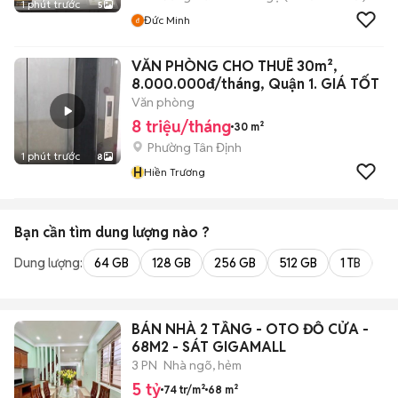
1 phút trước
5
Đức Minh
VĂN PHÒNG CHO THUÊ 30m²,
8.000.000đ/tháng, Quận 1. GIÁ TỐT
Văn phòng
8 triệu/tháng
30 m²
Phường Tân Định
1 phút trước
8
H
Hiền Trương
Bạn cần tìm
dung lượng
nào ?
Dung lượng:
64 GB
128 GB
256 GB
512 GB
1 TB
2 
BÁN NHÀ 2 TẦNG - OTO ĐỖ CỬA -
68M2 - SÁT GIGAMALL
3 PN
Nhà ngõ, hẻm
5 tỷ
74 tr/m²
68 m²