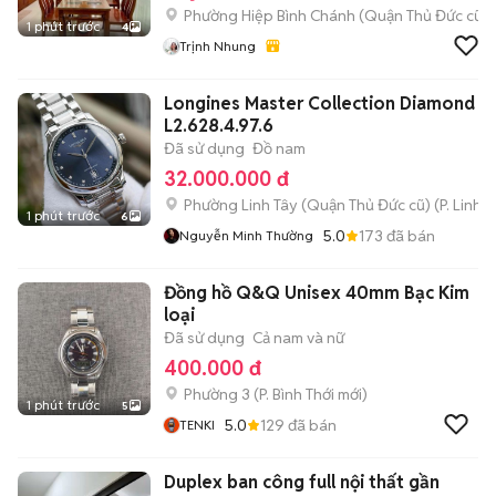
Phường Hiệp Bình Chánh (Quận Thủ Đức cũ)
1 phút trước
4
Trịnh Nhung
Longines Master Collection Diamond
L2.628.4.97.6
Đã sử dụng
Đồ nam
32.000.000 đ
Phường Linh Tây (Quận Thủ Đức cũ)
(
P. Linh 
1 phút trước
6
5.0
173
đã bán
Nguyễn Minh Thường
Đồng hồ Q&Q Unisex 40mm Bạc Kim
loại
Đã sử dụng
Cả nam và nữ
400.000 đ
Phường 3
(
P. Bình Thới
mới)
1 phút trước
5
5.0
129
đã bán
TENKI
Duplex ban công full nội thất gần