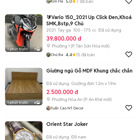
5.0
7
đã bán
Kim Hà
🔰Vario 150_2021 Up Click Đen,Khoá
SMK,Bstp,9 Chủ
2021
Tay ga
100 - 175 cc
Đã sử dụng
39.800.000 đ
Phường 1
(
P. Tân Sơn Hòa
mới)
1 phút trước
7
4.4
15
đã bán
Chú Ba
Giường ngủ Gỗ MDF Khung chắc chắn
Đã sử dụng
Giường đơn 1.2m x 1.9m
2.500.000 đ
Phường Hòa An
(
P. An Khê
mới)
1 phút trước
6
Tuấn Cao NT Decor
Orient Star Joker
Đã sử dụng
Đồ nam