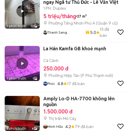
ngay Ngã tư Thủ Đức - Lê Văn Việt
1 PN
Duplex
5 triệu/tháng
27 m²
Phường Tăng Nhơn Phú A (Quận 9 cũ)
1 phút trước
12
13
đã
5.0
Thanh Sang
bán
HiFriendz
La Hán Kamfa GB khoẻ mạnh
Cá Cảnh
250.000 đ
Phường Hiệp Tân
(
P. Phú Thạnh
mới)
1 phút trước
1
4.8
17
đã bán
Phúc
Amply Lo-D HA-7700 không lên
nguồn
1.500.000 đ
Thị trấn Mỏ Cày
4.2
79
đã bán
Minh Hữu
1 phút trước
6