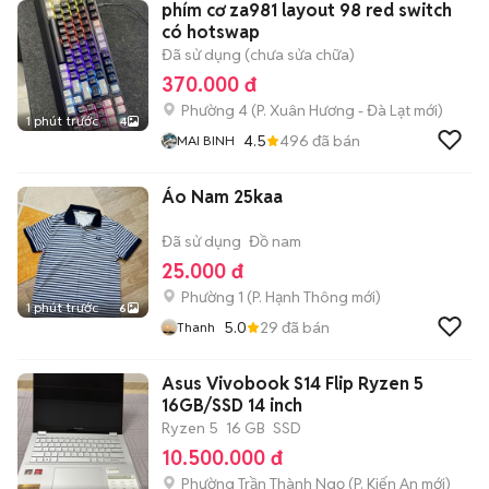
phím cơ za981 layout 98 red switch
có hotswap
Đã sử dụng (chưa sửa chữa)
370.000 đ
Phường 4
(
P. Xuân Hương - Đà Lạt
mới)
1 phút trước
4
4.5
496
đã bán
MAI BINH
Áo Nam 25kaa
Đã sử dụng
Đồ nam
25.000 đ
Phường 1
(
P. Hạnh Thông
mới)
1 phút trước
6
5.0
29
đã bán
Thanh
Asus Vivobook S14 Flip Ryzen 5
16GB/SSD 14 inch
Ryzen 5
16 GB
SSD
10.500.000 đ
Phường Trần Thành Ngọ
(
P. Kiến An
mới)