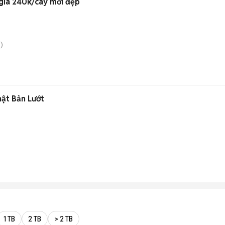
Senko chính hãng đồng giá 240k/cây mới đẹp
)
ật Bản Lướt
1 TB
2 TB
> 2 TB