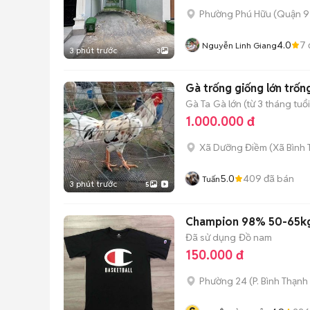
Phường Phú Hữu (Quận 9
4.0
7
Nguyễn Linh Giang
3 phút trước
3
Gà trống giống lớn trốn
Gà Ta
Gà lớn (từ 3 tháng tuổi
1.000.000 đ
Xã Dưỡng Điềm
(
Xã Bình 
5.0
409
đã bán
Tuấn
3 phút trước
5
Champion 98% 50-65k
Đã sử dụng
Đồ nam
150.000 đ
Phường 24
(
P. Bình Thạnh