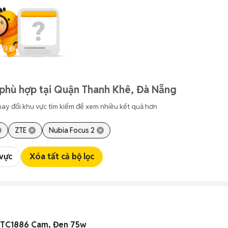
 phù hợp tại Quận Thanh Khê, Đà Nẵng
hay đổi khu vực tìm kiếm để xem nhiều kết quả hơn
ZTE
Nubia Focus 2
 vực
Xóa tất cả bộ lọc
 TC1886 Cam, Đen 75w