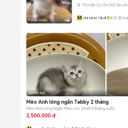
Thị trấn Củ Chi
(
Xã Tân An
M
4.0
12
đã b
Mã Nhât Tấn
1 phút trước
2
Tin nổi bật
Mèo Anh lông ngắn Tabby 2 tháng
Mèo Anh Lông Ngắn
Mèo con (dưới 3 tháng tuổi)
2.500.000 đ