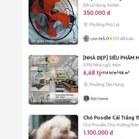
Đã sử dụng
Senko
350.000 đ
Phường Phú Lợi
5.0
251
đã bán
Linh Pk
29 giây trước
6
[NHÀ ĐẸP] SIÊU PHẨ
3 PN
Nhà ngõ, hẻm
6,68 tỷ
114 tr/m²
58 m²
Phường Tân Hưng
Đạt Home
1 phút trước
7
Chó Poodle Cái Trắng 1
Chó Poodle
Chó trưởng thành
1.100.000 đ