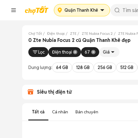
Quận Thanh Khê
Chợ Tốt
Điện thoại
ZTE
ZTE Nubia Focus 2
ZTE Nubia 
0 Zte Nubia Focus 2 cũ Quận Thanh Khê đẹp
Lọc
Điện thoại
67
Giá
Dung lượng:
64 GB
128 GB
256 GB
512 GB
Siêu thị điện tử
Tất cả
Cá nhân
Bán chuyên