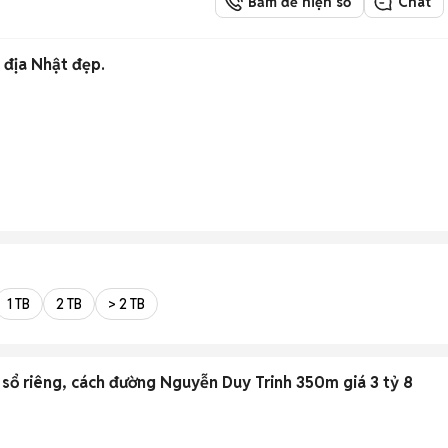
Bấm để hiện số
Chat
 địa Nhật đẹp.
1 TB
2 TB
> 2 TB
sổ riêng, cách đường Nguyễn Duy Trinh 350m giá 3 tỷ 8