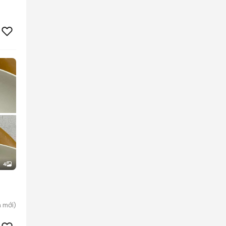
4
a
mới)