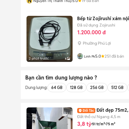
N
5.0
19
đã bán
Nguyễn Thị Thanh Thủy
Bếp từ Zojirushi xám nội
Đã sử dụng
Zojirushi
1.200.000 đ
Phường Phú Lợi
5.0
251
đã bán
Linh Pk
2 phút trước
6
Bạn cần tìm
dung lượng
nào ?
Dung lượng:
64 GB
128 GB
256 GB
512 GB
Đất đẹp 75m2, 
Đất thổ cư
Ngang 4,5 m
3,8 tỷ
51 tr/m²
75 m²