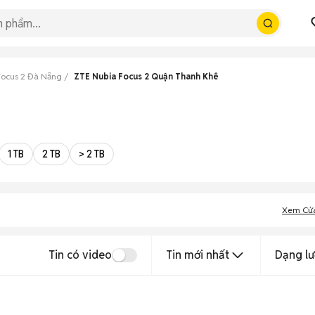
Focus 2 Đà Nẵng
ZTE Nubia Focus 2 Quận Thanh Khê
1 TB
2 TB
> 2 TB
Xem Cử
Tin có video
Tin mới nhất
Dạng lư