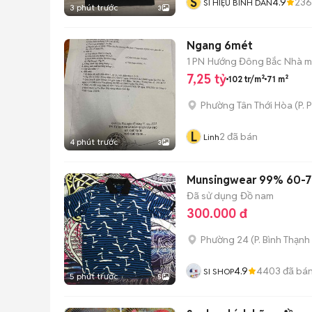
S
4.9
236
SI HIỆU BÌNH DÂN
3 phút trước
3
Ngang 6mét
1 PN
Hướng Đông Bắc
Nhà mặ
7,25 tỷ
102 tr/m²
71 m²
Phường Tân Thới Hòa
(
P. 
L
2
đã bán
Linh
4 phút trước
3
Munsingwear 99% 60-
Đã sử dụng
Đồ nam
300.000 đ
Phường 24
(
P. Bình Thạnh
4.9
4403
đã bá
SI SHOP
5 phút trước
5