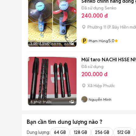
Đã sử dụng
Senko
240.000 đ
Phường 11
(
P. Bảy Hiền
mới
P
5.0
Phạm Hùng
5 phút trước
1
Mũi taro NACHI HSSE Nh
Đã sử dụng
200.000 đ
Xã Hiệp Phước
Nguyễn Minh
6 phút trước
1
Bạn cần tìm
dung lượng
nào ?
Dung lượng:
64 GB
128 GB
256 GB
512 GB