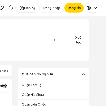
Đăng nhập
Đăng tin
Liên hệ
Xoá
lọc
a hàng
Mua bán đồ điện tử
Quận Cẩm Lệ
ới
Quận Hải Châu
Quận Liên Chiểu