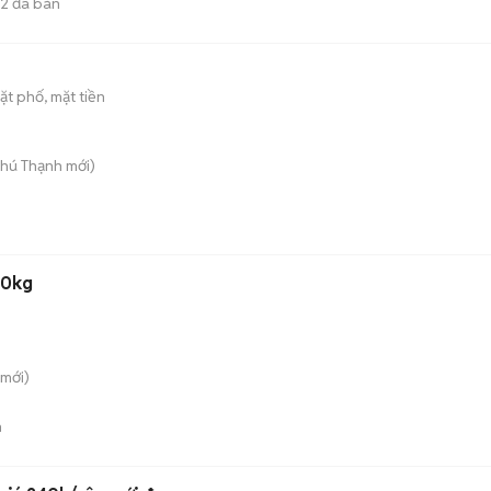
2
đã bán
t phố, mặt tiền
Phú Thạnh
mới)
70kg
mới)
n