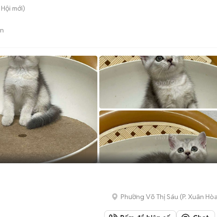
 Hội
mới)
án
Phường Võ Thị Sáu
(
P. Xuân Hò