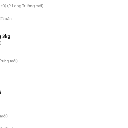
 cũ)
(
P. Long Trường
mới)
đã bán
g 3kg
)
Trưng
mới)
g
mới)