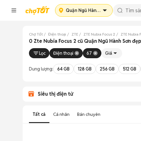
Quận Ngũ Hành Sơn
Chợ Tốt
Điện thoại
ZTE
ZTE Nubia Focus 2
ZTE Nubia 
0 Zte Nubia Focus 2 cũ Quận Ngũ Hành Sơn đẹ
Lọc
Điện thoại
67
Giá
Dung lượng:
64 GB
128 GB
256 GB
512 GB
Siêu thị điện tử
Tất cả
Cá nhân
Bán chuyên