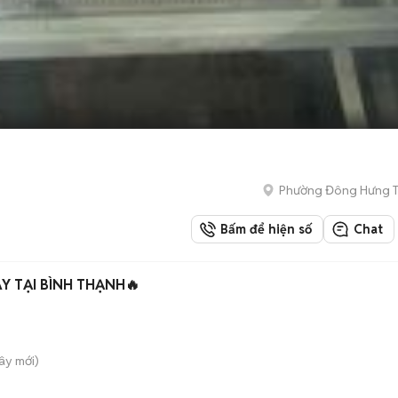
Phường Đông Hưng 
Bấm để hiện số
Chat
Y TẠI BÌNH THẠNH🔥
Tây
mới)