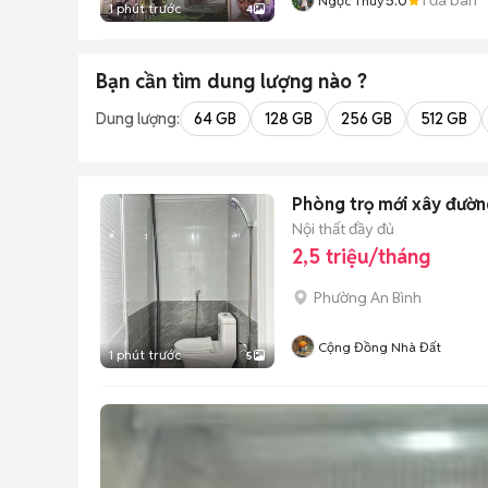
Ngọc Thúy
1 phút trước
4
Bạn cần tìm
dung lượng
nào ?
Dung lượng:
64 GB
128 GB
256 GB
512 GB
Phòng trọ mới xây đường
Nội thất đầy đủ
2,5 triệu/tháng
Phường An Bình
Cộng Đồng Nhà Đất
1 phút trước
5