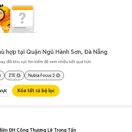
hù hợp tại Quận Ngũ Hành Sơn, Đà Nẵng
hay đổi khu vực tìm kiếm để xem nhiều kết quả hơn
ZTE
Nubia Focus 2
 vực
Xóa tất cả bộ lọc
 diện ĐH Công Thương Lê Trọng Tấn