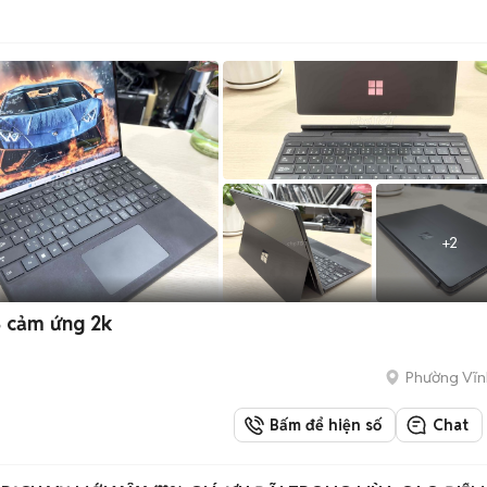
+
2
B cảm ứng 2k
Phường Vĩn
Bấm để hiện số
Chat