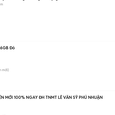
ẻm
56GB Đỏ
h
mới)
IÊN MỚI 100% NGAY ĐH TNMT LÊ VĂN SỸ PHÚ NHUẬN