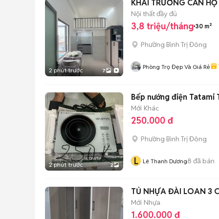
KHAI TRƯƠNG CĂN HỘ 
Nội thất đầy đủ
3,8 triệu/tháng
30 m²
Phường Bình Trị Đông
Phòng Trọ Đẹp Và Giá Rẻ
2 phút trước
7
Bếp nướng điện Tatami
Mới
Khác
250.000 đ
Phường Bình Trị Đông
L
8
đã bán
Lê Thanh Dương
2 phút trước
2
TỦ NHỰA ĐÀI LOAN 3
Mới
Nhựa
1.600.000 đ