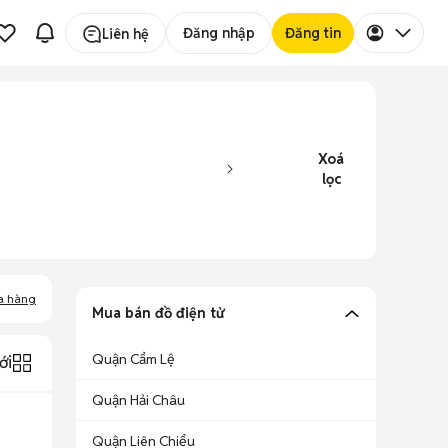
Đăng nhập
Đăng tin
Liên hệ
Xoá
lọc
a hàng
Mua bán đồ điện tử
Quận Cẩm Lệ
ới
Quận Hải Châu
Quận Liên Chiểu