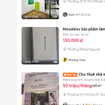
Phường 13
(
P. Phú Nhuận
1
đã bán
Minh Trí
1 phút trước
5
Mooekiss Sản phẩm làm 
Mới
Cả nam và nữ
130.000 đ
Phường Đồng Nguyên
P
Phương Thảo
1 phút trước
1
Cho thuê nhà 
Mặt bằng kinh doanh
Nội th
50 triệu/tháng
120 m²
Phường Võ Thị Sáu
(
P. X
5.0
1
đã bán