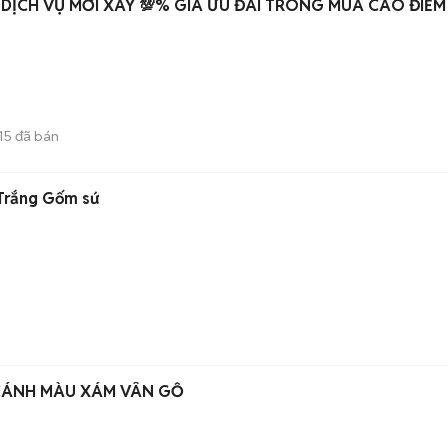
DỊCH VỤ MỚI XÂY 💯% GIÁ ƯU ĐÃI TRONG MÙA CAO ĐIỂM
15
đã bán
 Trắng Gốm sứ
 CÁNH MÀU XÁM VÂN GỖ