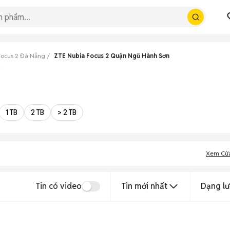
Focus 2 Đà Nẵng
ZTE Nubia Focus 2 Quận Ngũ Hành Sơn
p
1 TB
2 TB
> 2 TB
Xem Cử
Tin có video
Tin mới nhất
Dạng lư