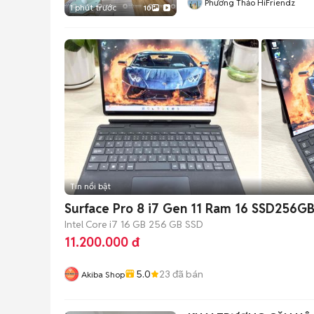
Phương Thảo HiFriendz
1 phút trước
10
Tin nổi bật
Surface Pro 8 i7 Gen 11 Ram 16 SSD256G
Intel Core i7
16 GB
256 GB
SSD
11.200.000 đ
5.0
23
đã bán
Akiba Shop