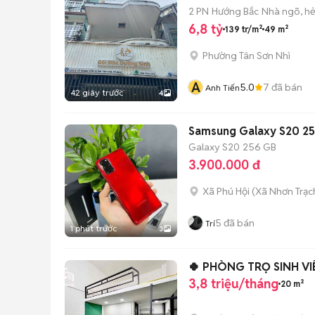
2 PN
Hướng Bắc
Nhà ngõ, h
6,8 tỷ
139 tr/m²
49 m²
Phường Tân Sơn Nhì
A
5.0
7
đã bán
Anh Tiến
42 giây trước
4
Samsung Galaxy S20 2
Galaxy S20
256 GB
3.900.000 đ
Xã Phú Hội
(
Xã Nhơn Trạc
5
đã bán
Trí
1 phút trước
3
🍀 PHÒNG TRỌ SINH V
3,8 triệu/tháng
20 m²