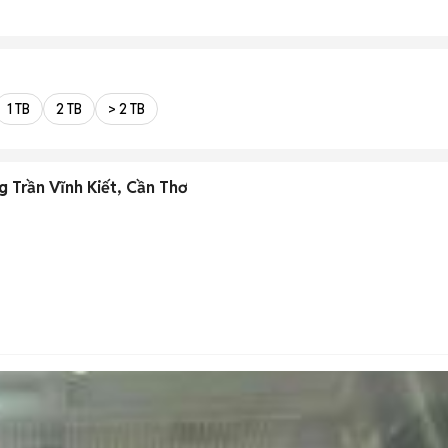
1 TB
2 TB
> 2 TB
 Trần Vĩnh Kiết, Cần Thơ