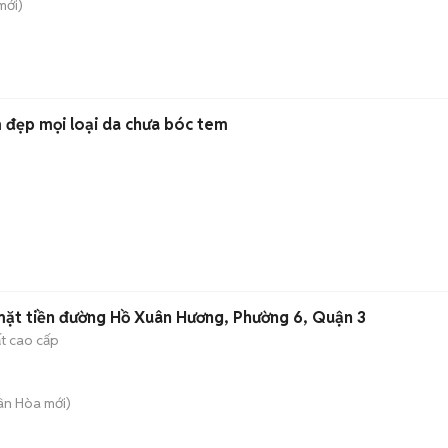
mới)
đẹp mọi loại da chưa bóc tem
mặt tiền đường Hồ Xuân Hương, Phường 6, Quận 3
ất cao cấp
uân Hòa
mới)