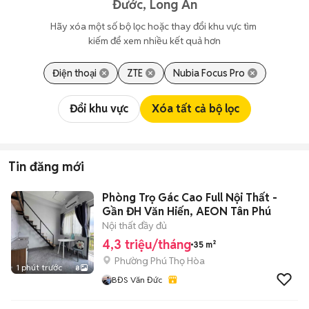
Đước, Long An
Hãy xóa một số bộ lọc hoặc thay đổi khu vực tìm 
kiếm để xem nhiều kết quả hơn
Điện thoại
ZTE
Nubia Focus Pro
Đổi khu vực
Xóa tất cả bộ lọc
Tin đăng mới
Phòng Trọ Gác Cao Full Nội Thất -
Gần ĐH Văn Hiến, AEON Tân Phú
Nội thất đầy đủ
4,3 triệu/tháng
35 m²
Phường Phú Thọ Hòa
1 phút trước
8
BĐS Văn Đức