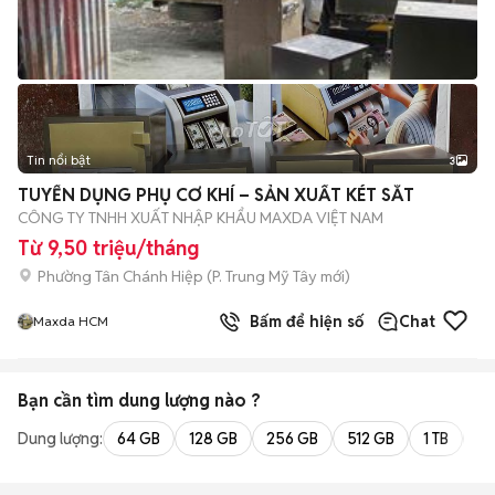
Tin nổi bật
3
TUYỂN DỤNG PHỤ CƠ KHÍ – SẢN XUẤT KÉT SẮT
CÔNG TY TNHH XUẤT NHẬP KHẨU MAXDA VIỆT NAM
Từ 9,50 triệu/tháng
Phường Tân Chánh Hiệp
(
P. Trung Mỹ Tây
mới)
Bấm để hiện số
Chat
Maxda HCM
Bạn cần tìm
dung lượng
nào ?
Dung lượng:
64 GB
128 GB
256 GB
512 GB
1 TB
2 