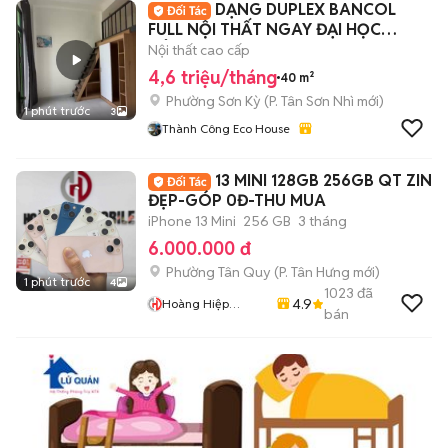
DẠNG DUPLEX BANCOL
FULL NỘI THẤT NGAY ĐẠI HỌC
CÔNG THƯƠNG - AEON TP
Nội thất cao cấp
4,6 triệu/tháng
40 m²
Phường Sơn Kỳ
(
P. Tân Sơn Nhì
mới)
1 phút trước
3
Thành Công Eco House
13 MINI 128GB 256GB QT ZIN
ĐẸP-GÓP 0Đ-THU MUA
iPhone 13 Mini
256 GB
3 tháng
6.000.000 đ
Phường Tân Quy
(
P. Tân Hưng
mới)
1 phút trước
4
1023
đã
4.9
Hoàng Hiệp
bán
Mobile