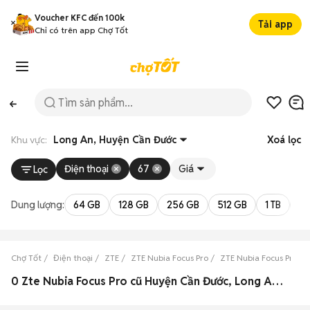
Voucher KFC đến 100k
Tải app
Chỉ có trên app Chợ Tốt
Khu vực:
Long An, Huyện Cần Đước
Xoá lọc
Điện thoại
67
Giá
Lọc
Dung lượng:
64 GB
128 GB
256 GB
512 GB
1 TB
2 
Chợ Tốt
Điện thoại
ZTE
ZTE Nubia Focus Pro
ZTE Nubia Focus Pro L
0 Zte Nubia Focus Pro cũ Huyện Cần Đước, Long An đẹp