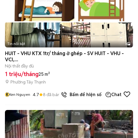
Tin nổi bật
3
HUIT - VHU KTX 1tr/ tháng ở ghép - SV HUIT - VHU -
VCI,...
Nội thất đầy đủ
1 triệu/tháng
25 m²
Phường Tây Thạnh
K
4.7
8
đã bán
Bấm để hiện số
Chat
Ken Nguyen