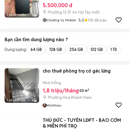
5.500.000 đ
Phường 12
(
P. An Hội Tây
mới)
1 phút trước
3
5.0
118
đã bán
Chương Vy Mobile
Bạn cần tìm
dung lượng
nào ?
Dung lượng:
64 GB
128 GB
256 GB
512 GB
1 TB
2 
cho thuê phòng trọ có gác lửng
Nhà trống
1,8 triệu/tháng
20 m²
Phường Hòa Khánh Nam
1 phút trước
3
Minhhieu
THỦ ĐỨC - TUYỂN LĐPT - BAO CƠM
& MIỄN PHÍ TRỌ