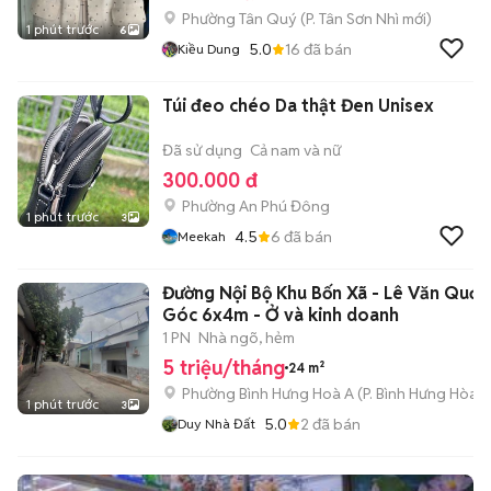
Phường Tân Quý
(
P. Tân Sơn Nhì
mới)
1 phút trước
6
5.0
16
đã bán
Kiều Dung
Túi đeo chéo Da thật Đen Unisex
Đã sử dụng
Cả nam và nữ
300.000 đ
Phường An Phú Đông
1 phút trước
3
4.5
6
đã bán
Meekah
Đường Nội Bộ Khu Bốn Xã - Lê Văn Quới 
Góc 6x4m - Ở và kinh doanh
1 PN
Nhà ngõ, hẻm
5 triệu/tháng
24 m²
Phường Bình Hưng Hoà A
(
P. Bình Hưng Hòa
m
1 phút trước
3
5.0
2
đã bán
Duy Nhà Đất