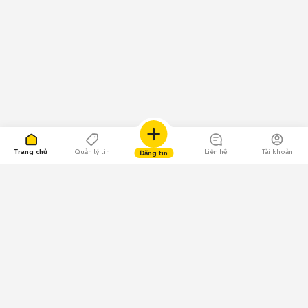
Trang chủ
Quản lý tin
Liên hệ
Tài khoản
Đăng tin
109.000 Bình chọn
Tải ứng dụng Chợ Tốt