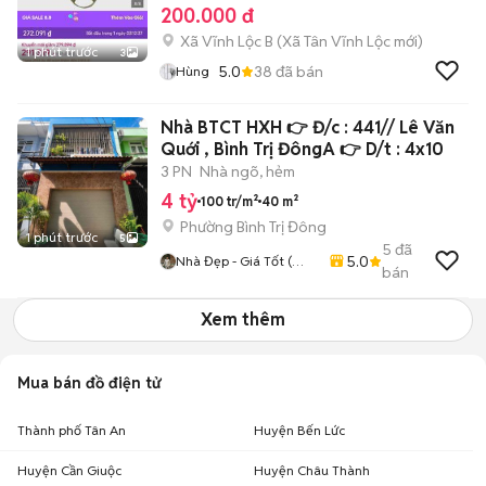
200.000 đ
Xã Vĩnh Lộc B
(
Xã Tân Vĩnh Lộc
mới)
1 phút trước
3
5.0
38
đã bán
Hùng
Nhà BTCT HXH 👉 Đ/c : 441// Lê Văn
Quới , Bình Trị ĐôngA 👉 D/t : 4x10
3 PN
Nhà ngõ, hẻm
4 tỷ
100 tr/m²
40 m²
Phường Bình Trị Đông
1 phút trước
5
5
đã
5.0
Nhà Đẹp - Giá Tốt (
bán
Bình Tân )
Xem thêm
Mua bán đồ điện tử
Thành phố Tân An
Huyện Bến Lức
Huyện Cần Giuộc
Huyện Châu Thành