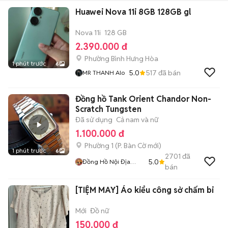
Huawei Nova 11i 8GB 128GB gl
Nova 11i
128 GB
2.390.000 đ
Phường Bình Hưng Hòa
1 phút trước
6
5.0
517
đã bán
MR THANH Alo
Đồng hồ Tank Orient Chandor Non-
Scratch Tungsten
Đã sử dụng
Cả nam và nữ
1.100.000 đ
Phường 1
(
P. Bàn Cờ
mới)
1 phút trước
6
2701
đã
5.0
Đồng Hồ Nội Địa
bán
Nhật
[TIỆM MAY] Áo kiểu công sở chấm bi
Mới
Đồ nữ
150.000 đ