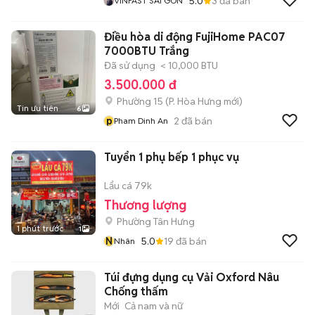
5.0
3
đã bán
VINFAST SÀI GÒN
Điều hòa di động FujiHome PAC07
7000BTU Trắng
Đã sử dụng
< 10,000 BTU
3.500.000 đ
Phường 15
(
P. Hòa Hưng
mới)
Tin ưu tiên
6
p
2
đã bán
Pham Dinh An
Tuyển 1 phụ bếp 1 phục vụ
Lẩu cá 79k
Thương lượng
Phường Tân Hưng
1 phút trước
1
N
5.0
19
đã bán
Nhân
Túi đựng dụng cụ Vải Oxford Nâu
Chống thấm
Mới
Cả nam và nữ