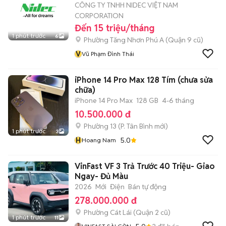
CÔNG TY TNHH NIDEC VIỆT NAM
CORPORATION
Đến 15 triệu/tháng
1 phút trước
6
Phường Tăng Nhơn Phú A (Quận 9 cũ)
V
Vũ Phạm Đình Thái
iPhone 14 Pro Max 128 Tím (chưa sửa
chữa)
iPhone 14 Pro Max
128 GB
4-6 tháng
10.500.000 đ
Phường 13
(
P. Tân Bình
mới)
1 phút trước
3
H
5.0
Hoang Nam
VinFast VF 3 Trả Trước 40 Triệu- Giao
Ngay- Đủ Màu
2026
Mới
Điện
Bán tự động
278.000.000 đ
Phường Cát Lái (Quận 2 cũ)
1 phút trước
11