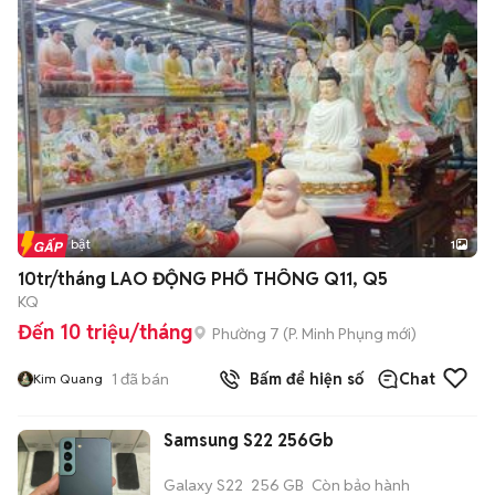
Tin nổi bật
1
10tr/tháng LAO ĐỘNG PHỔ THÔNG Q11, Q5
KQ
Đến 10 triệu/tháng
Phường 7
(
P. Minh Phụng
mới)
1
đã bán
Bấm để hiện số
Chat
Kim Quang
Samsung S22 256Gb
Galaxy S22
256 GB
Còn bảo hành