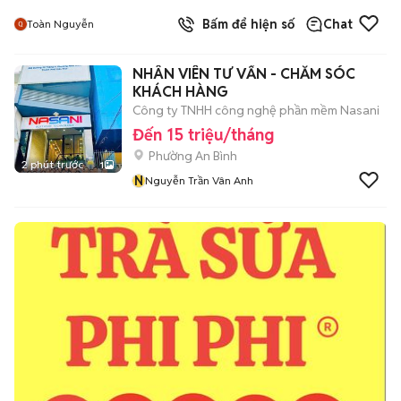
Bấm để hiện số
Chat
Toàn Nguyễn
NHÂN VIÊN TƯ VẤN - CHĂM SÓC
KHÁCH HÀNG
Công ty TNHH công nghệ phần mềm Nasani
Đến 15 triệu/tháng
Phường An Bình
2 phút trước
1
N
Nguyễn Trần Vân Anh