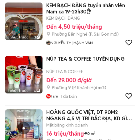
KEM BẠCH ĐẰNG tuyển nhân viên
Nam ca 19-23h30✋
KEM BẠCH ĐẰNG
Đến 4,50 triệu/tháng
Phường Bến Nghé
(
P. Sài Gòn
mới)
1 phút trước
2
NGUYỄN THỊ HẠNH VÂN
NÚP TEA & COFFEE TUYỂN DỤNG
NÚP TEA & COFFEE
Đến 29.000 đ/giờ
Phường 9
(
P. Khánh Hội
mới)
1 phút trước
6
1
đã bán
Tam
HOÀNG QUỐC VIỆT, DT 90M2
NGANG 4,5 VỊ TRÍ ĐẮC ĐỊA, KD GÌ
CŨNG ĐƯỢC
Mặt bằng kinh doanh
16 triệu/tháng
90 m²