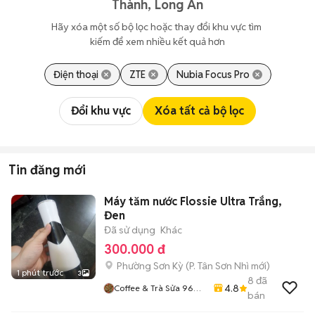
Thành, Long An
Hãy xóa một số bộ lọc hoặc thay đổi khu vực tìm 
kiếm để xem nhiều kết quả hơn
Điện thoại
ZTE
Nubia Focus Pro
Đổi khu vực
Xóa tất cả bộ lọc
Tin đăng mới
Máy tăm nước Flossie Ultra Trắng,
Đen
Đã sử dụng
Khác
300.000 đ
Phường Sơn Kỳ
(
P. Tân Sơn Nhì
mới)
1 phút trước
3
8
đã
4.8
Coffee & Trà Sửa 96
bán
Nguyễn Thế Truyện
P.tân Sơn Nhì Q.tân Phú