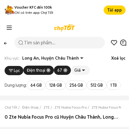
Voucher KFC đến 100k
Tải app
Chỉ có trên app Chợ Tốt
Khu vực:
Long An, Huyện Châu Thành
Xoá lọc
Điện thoại
67
Giá
Lọc
Dung lượng:
64 GB
128 GB
256 GB
512 GB
1 TB
2 
Chợ Tốt
Điện thoại
ZTE
ZTE Nubia Focus Pro
ZTE Nubia Focus Pro L
0 Zte Nubia Focus Pro cũ Huyện Châu Thành, Long An đẹp