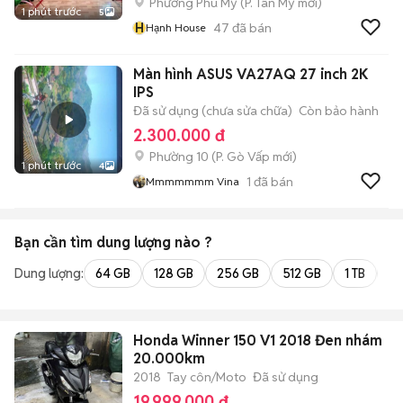
Phường Phú Mỹ
(
P. Tân Mỹ
mới)
1 phút trước
5
H
47
đã bán
Hạnh House
Màn hình ASUS VA27AQ 27 inch 2K
IPS
Đã sử dụng (chưa sửa chữa)
Còn bảo hành
2.300.000 đ
Phường 10
(
P. Gò Vấp
mới)
1 phút trước
4
1
đã bán
Mmmmmmm Vina
Bạn cần tìm
dung lượng
nào ?
Dung lượng:
64 GB
128 GB
256 GB
512 GB
1 TB
2 
Honda Winner 150 V1 2018 Đen nhám
20.000km
2018
Tay côn/Moto
Đã sử dụng
19.999.000 đ