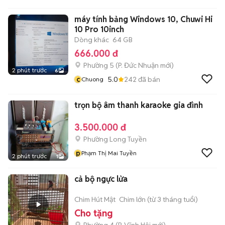
máy tính bảng Windows 10, Chuwi Hi
10 Pro 10inch
Dòng khác
64 GB
666.000 đ
Phường 5
(
P. Đức Nhuận
mới)
2 phút trước
6
c
5.0
242
đã bán
Chuong
trọn bộ âm thanh karaoke gia đình
3.500.000 đ
Phường Long Tuyền
p
Phạm Thị Mai Tuyền
2 phút trước
1
cả bộ ngực lửa
Chim Hút Mật
Chim lớn (từ 3 tháng tuổi)
Cho tặng