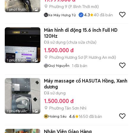
Phường 9
(
P. Bình Thới
mới)
1 phút trước
7
4.3
40
đã bán
Xe Máy Hưng Từ
Màn hình di động 15.6 inch Full HD
120Hz
Đã sử dụng (chưa sửa chữa)
1.500.000 đ
Phường Hương Sơ
(
P. Hương An
mới)
1 phút trước
6
1
đã bán
Quý Nguyễn
Máy massage cổ HASUTA Hồng, Xanh
dương
Đã sử dụng
1.500.000 đ
Phường Tân Sơn Nhì
1 phút trước
5
H
4.6
1650
đã bán
Hoàng Sáu
Nhân Viên Giao Hàng