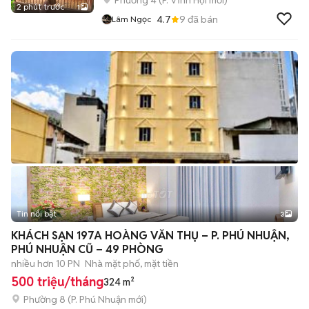
Phường 4
(
P. Vĩnh Hội
mới)
2 phút trước
1
4.7
9
đã bán
Lâm Ngọc
Tin nổi bật
3
KHÁCH SẠN 197A HOÀNG VĂN THỤ – P. PHÚ NHUẬN,
PHÚ NHUẬN CŨ – 49 PHÒNG
nhiều hơn 10 PN
Nhà mặt phố, mặt tiền
500 triệu/tháng
324 m²
Phường 8
(
P. Phú Nhuận
mới)