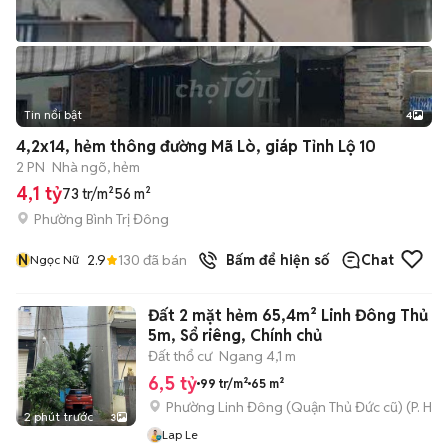
Tin nổi bật
4
4,2x14, hẻm thông đường Mã Lò, giáp Tỉnh Lộ 10
2 PN
Nhà ngõ, hẻm
4,1 tỷ
73 tr/m²
56 m²
Phường Bình Trị Đông
N
2.9
130
đã bán
Bấm để hiện số
Chat
Ngọc Nữ
Đất 2 mặt hẻm 65,4m² Linh Đông Thủ Đ
5m, Sổ riêng, Chính chủ
Đất thổ cư
Ngang 4,1 m
6,5 tỷ
99 tr/m²
65 m²
Phường Linh Đông (Quận Thủ Đức cũ)
(
P. Hiệ
2 phút trước
3
Lap Le