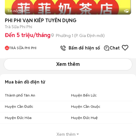
Tin nổi bật
1
PHI PHI VẠN KIẾP TUYỂN DỤNG
Trà Sữa Phi Phi
Đến 5 triệu/tháng
Phường 1
(
P. Gia Định
mới)
Bấm để hiện số
Chat
TRÀ SỮA PHI PHI
Xem thêm
Mua bán đồ điện tử
Thành phố Tân An
Huyện Bến Lức
Huyện Cần Đước
Huyện Cần Giuộc
Huyện Đức Hòa
Huyện Đức Huệ
Xem thêm