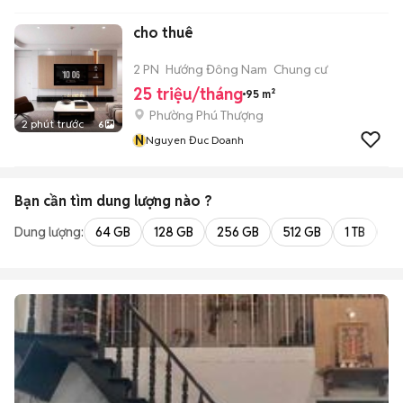
cho thuê
2 PN
Hướng Đông Nam
Chung cư
25 triệu/tháng
95 m²
Phường Phú Thượng
2 phút trước
6
N
Nguyen Đuc Doanh
Bạn cần tìm
dung lượng
nào ?
Dung lượng:
64 GB
128 GB
256 GB
512 GB
1 TB
2 