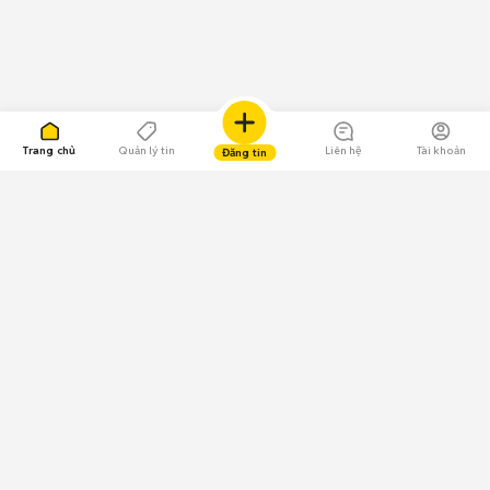
Trang chủ
Quản lý tin
Liên hệ
Tài khoản
Đăng tin
109.000 Bình chọn
Tải ứng dụng Chợ Tốt
Về Chợ Tốt
Quy chế sàn
Chính sách bảo mật
Giải quyết tranh chấp
CÔNG TY TNHH CHỢ TỐT - Người đại diện theo pháp luật: