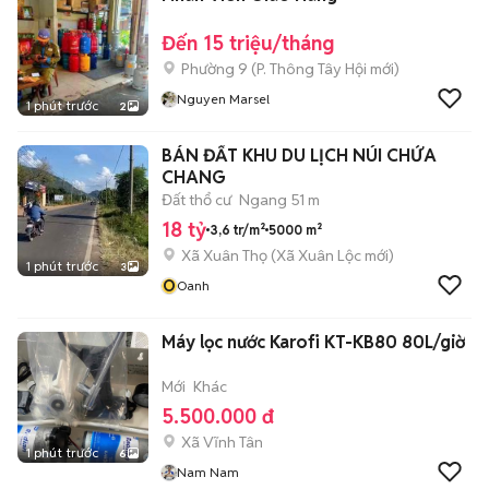
Đến 15 triệu/tháng
Phường 9
(
P. Thông Tây Hội
mới)
Nguyen Marsel
1 phút trước
2
BÁN ĐẤT KHU DU LỊCH NÚI CHỨA
CHANG
Đất thổ cư
Ngang 51 m
18 tỷ
3,6 tr/m²
5000 m²
Xã Xuân Thọ
(
Xã Xuân Lộc
mới)
1 phút trước
3
O
Oanh
Máy lọc nước Karofi KT-KB80 80L/giờ
Mới
Khác
5.500.000 đ
Xã Vĩnh Tân
1 phút trước
6
Nam Nam