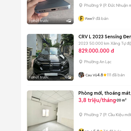
Phường 9
(
P. Đức Nhuận
m
F
9
đã bán
Finn
1 phút trước
4
CRV L 2023 Sensing Đen
2023
50.000 km
Xăng
Tự đ
829.000.000 đ
Phường An Lạc
4.8
111
đã bán
Cau Vũ
1 phút trước
10
Phòng mới, thoáng mát,
3,8 triệu/tháng
20 m²
Phường 7
(
P. Cầu Kiệu
mới