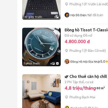
Phường 1
(
P. Vườn Lài
mới
1
đã bán
Hội Đồ Điện Tử
42 giây trước
5
Đồng hồ Tissot T-Class
Đã sử dụng
Đồ nữ
4.800.000 đ
Phường 1
(
P. Bàn Cờ
mới)
5.0
Đồng Hồ Nội Địa Nhật
1 phút trước
6
🌿 Cho thuê căn hộ chill
2 PN
Tập thể, cư xá
4,8 triệu/tháng
30 m²
Phường Bạch Mai
9
đã bán