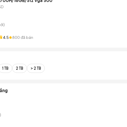
/13700H/16GB/512 vga 500
SD
ới)
4.5
800
đã bán
1 TB
2 TB
> 2 TB
ắng
)