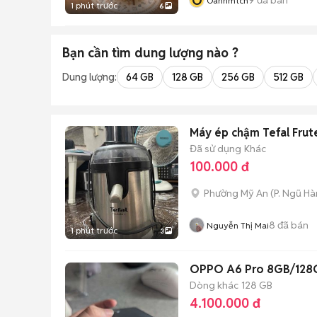
O
Oanhmtcn
1 phút trước
6
Bạn cần tìm
dung lượng
nào ?
Dung lượng:
64 GB
128 GB
256 GB
512 GB
Máy ép chậm Tefal Frute
Đã sử dụng
Khác
100.000 đ
Phường Mỹ An
(
P. Ngũ H
8
đã bán
Nguyễn Thị Mai
1 phút trước
3
OPPO A6 Pro 8GB/128
Dòng khác
128 GB
4.100.000 đ