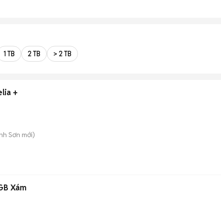
1 TB
2 TB
> 2 TB
lia +
ành Sơn
mới)
GB Xám