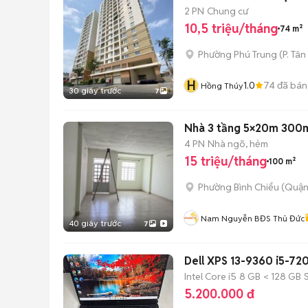
2 PN
Chung cư
10,5 triệu/tháng
74 m²
Phường Phú Trung
(
P. Tân
H
1.0
74
đã bán
Hồng Thúy
30 giây trước
7
Nhà 3 tầng 5×20m 300m2
4 PN
Nhà ngõ, hẻm
15 triệu/tháng
100 m²
Phường Bình Chiểu (Quận
Nam Nguyễn BĐS Thủ Đức
40 giây trước
7
Dell XPS 13-9360 i5-72
Intel Core i5
8 GB
< 128 GB
5.200.000 đ