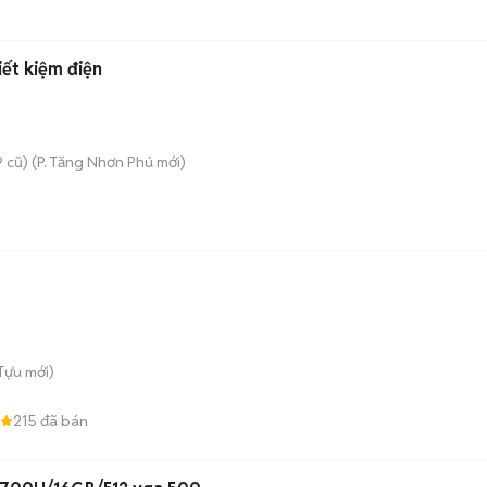
iết kiệm điện
 cũ)
(
P. Tăng Nhơn Phú
mới)
 Tựu
mới)
215
đã bán