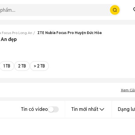
 Focus Pro Long An
ZTE Nubia Focus Pro Huyện Đức Hòa
 An đẹp
1 TB
2 TB
> 2 TB
Xem Cử
Tin có video
Tin mới nhất
Dạng lư