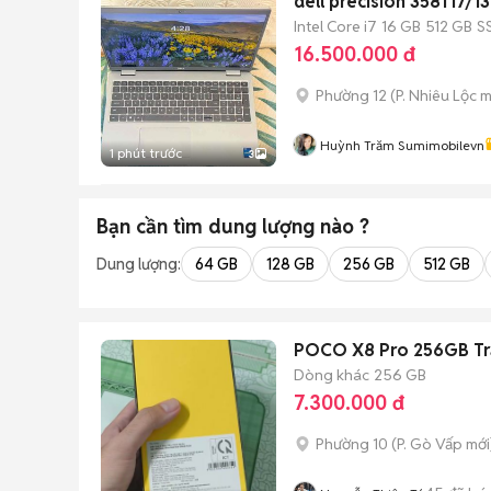
dell precision 3581 i7
Intel Core i7
16 GB
512 GB
S
16.500.000 đ
Phường 12
(
P. Nhiêu Lộc
m
Huỳnh Trăm Sumimobilevn
1 phút trước
3
Bạn cần tìm
dung lượng
nào ?
Dung lượng:
64 GB
128 GB
256 GB
512 GB
POCO X8 Pro 256GB Tr
Dòng khác
256 GB
7.300.000 đ
Phường 10
(
P. Gò Vấp
mới