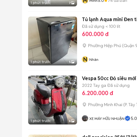
M
5.0
74
đã bán
Minh
1 phút trước
7
Tủ lạnh Aqua mini Đen t
Đã sử dụng
< 100 lít
600.000 đ
Phường Hiệp Phú (Quận 9
N
Nhân
1 phút trước
5
Vespa 50cc Đỏ siêu mới
2022
Tay ga
Đã sử dụng
6.200.000 đ
Phường Minh Khai
(
P. Tây
5.0
XE MÁY HỮU NHUẬN
1 phút trước
6