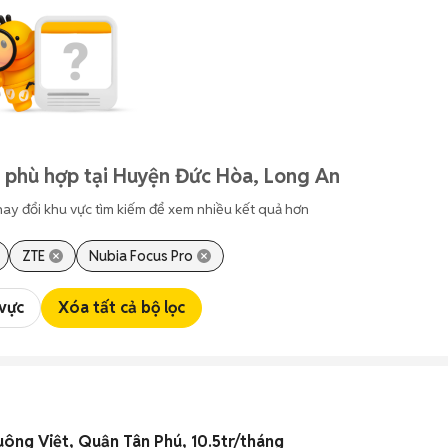
 phù hợp tại Huyện Đức Hòa, Long An
hay đổi khu vực tìm kiếm để xem nhiều kết quả hơn
ZTE
Nubia Focus Pro
 vực
Xóa tất cả bộ lọc
uông Việt, Quận Tân Phú, 10.5tr/tháng