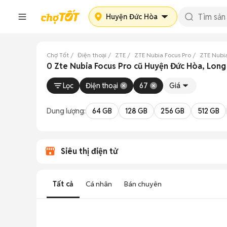
Huyện Đức Hòa
Chợ Tốt
Điện thoại
ZTE
ZTE Nubia Focus Pro
ZTE Nubia
0 Zte Nubia Focus Pro cũ Huyện Đức Hòa, Long
Lọc
Điện thoại
67
Giá
Dung lượng:
64 GB
128 GB
256 GB
512 GB
Siêu thị điện tử
Tất cả
Cá nhân
Bán chuyên