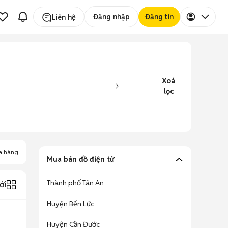
Đăng nhập
Đăng tin
Liên hệ
Xoá
lọc
a hàng
Mua bán đồ điện tử
Thành phố Tân An
ới
Huyện Bến Lức
Huyện Cần Đước