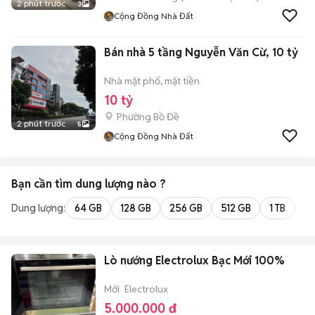
2 phút trước
3
Cộng Đồng Nhà Đất
Bán nhà 5 tầng Nguyễn Văn Cừ, 10 tỷ
Nhà mặt phố, mặt tiền
10 tỷ
Phường Bồ Đề
2 phút trước
5
Cộng Đồng Nhà Đất
Bạn cần tìm
dung lượng
nào ?
Dung lượng:
64 GB
128 GB
256 GB
512 GB
1 TB
2 
Lò nướng Electrolux Bạc Mới 100%
Mới
Electrolux
5.000.000 đ