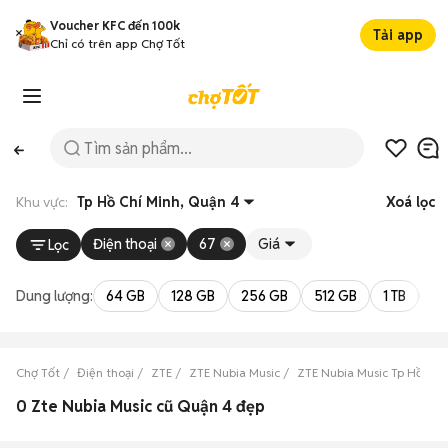
Voucher KFC đến 100k
Tải app
Chỉ có trên app Chợ Tốt
Khu vực:
Tp Hồ Chí Minh, Quận 4
Xoá lọc
Điện thoại
67
Giá
Lọc
Dung lượng:
64 GB
128 GB
256 GB
512 GB
1 TB
2 
Chợ Tốt
Điện thoại
ZTE
ZTE Nubia Music
ZTE Nubia Music Tp Hồ Chí
0 Zte Nubia Music cũ Quận 4 đẹp