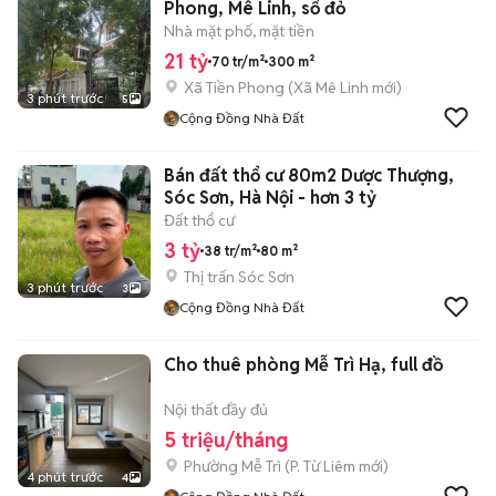
Phong, Mê Linh, sổ đỏ
Nhà mặt phố, mặt tiền
21 tỷ
70 tr/m²
300 m²
Xã Tiền Phong
(
Xã Mê Linh
mới)
3 phút trước
5
Cộng Đồng Nhà Đất
Bán đất thổ cư 80m2 Dược Thượng,
Sóc Sơn, Hà Nội - hơn 3 tỷ
Đất thổ cư
3 tỷ
38 tr/m²
80 m²
Thị trấn Sóc Sơn
3 phút trước
3
Cộng Đồng Nhà Đất
Cho thuê phòng Mễ Trì Hạ, full đồ
Nội thất đầy đủ
5 triệu/tháng
Phường Mễ Trì
(
P. Từ Liêm
mới)
4 phút trước
4