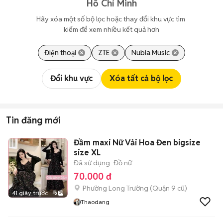
Hồ Chí Minh
Hãy xóa một số bộ lọc hoặc thay đổi khu vực tìm 
kiếm để xem nhiều kết quả hơn
Điện thoại
ZTE
Nubia Music
Đổi khu vực
Xóa tất cả bộ lọc
Tin đăng mới
Đầm maxi Nữ Vải Hoa Đen bigsize
size XL
Đã sử dụng
Đồ nữ
70.000 đ
Phường Long Trường (Quận 9 cũ)
41 giây trước
2
Thaodang