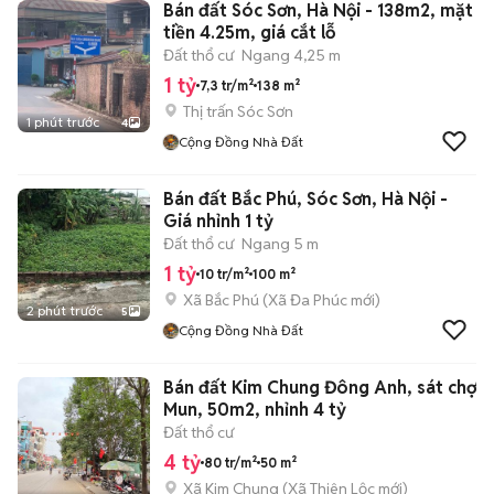
Bán đất Sóc Sơn, Hà Nội - 138m2, mặt
tiền 4.25m, giá cắt lỗ
Đất thổ cư
Ngang 4,25 m
1 tỷ
7,3 tr/m²
138 m²
Thị trấn Sóc Sơn
1 phút trước
4
Cộng Đồng Nhà Đất
Bán đất Bắc Phú, Sóc Sơn, Hà Nội -
Giá nhỉnh 1 tỷ
Đất thổ cư
Ngang 5 m
1 tỷ
10 tr/m²
100 m²
Xã Bắc Phú
(
Xã Đa Phúc
mới)
2 phút trước
5
Cộng Đồng Nhà Đất
Bán đất Kim Chung Đông Anh, sát chợ
Mun, 50m2, nhỉnh 4 tỷ
Đất thổ cư
4 tỷ
80 tr/m²
50 m²
Xã Kim Chung
(
Xã Thiên Lộc
mới)