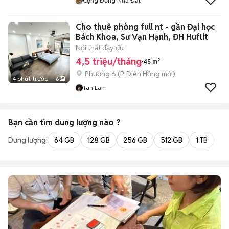
Cộng Đồng Nhà Đất
Cho thuê phòng full nt - gần Đại học
Bách Khoa, Sư Vạn Hạnh, ĐH Huflit
Nội thất đầy đủ
4,5 triệu/tháng
45 m²
Phường 6
(
P. Diên Hồng
mới)
4 phút trước
6
Tan Lam
Bạn cần tìm
dung lượng
nào ?
Dung lượng:
64 GB
128 GB
256 GB
512 GB
1 TB
2 