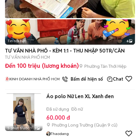
Tin nổi bật
6
+
2
TƯ VẤN NHÀ PHỐ - KÈM 1:1 - THU NHẬP 50TR/CĂN
TƯ VẤN NHÀ PHỐ HCM
Đến 100 triệu (lương khoán)
Phường Tân Thới Hiệp
1
đã bán
Bấm để hiện số
Chat
KINH DOANH NHÀ PHỐ HCM
Áo polo Nữ Len XL Xanh đen
Đã sử dụng
Đồ nữ
60.000 đ
Phường Long Trường (Quận 9 cũ)
5 phút trước
2
Thaodang