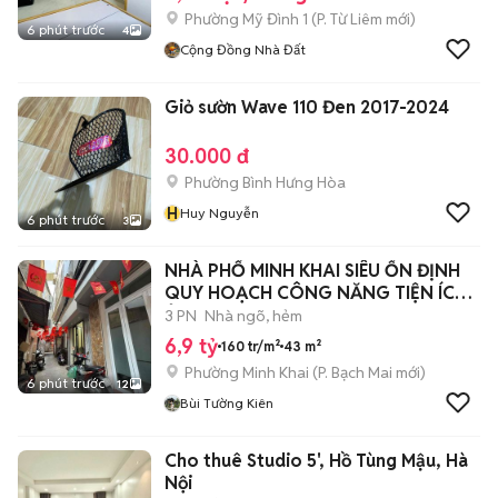
Phường Mỹ Đình 1
(
P. Từ Liêm
mới)
6 phút trước
4
Cộng Đồng Nhà Đất
Giỏ sườn Wave 110 Đen 2017-2024
30.000 đ
Phường Bình Hưng Hòa
H
Huy Nguyễn
6 phút trước
3
NHÀ PHỐ MINH KHAI SIÊU ỔN ĐỊNH
QUY HOẠCH CÔNG NĂNG TIỆN ÍCH
Ở NGAY.
3 PN
Nhà ngõ, hẻm
6,9 tỷ
160 tr/m²
43 m²
Phường Minh Khai
(
P. Bạch Mai
mới)
6 phút trước
12
Bùi Tường Kiên
Cho thuê Studio 5', Hồ Tùng Mậu, Hà
Nội