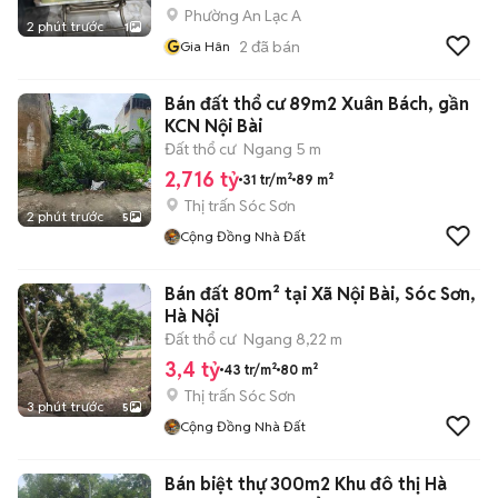
Phường An Lạc A
2 phút trước
1
G
2
đã bán
Gia Hân
Bán đất thổ cư 89m2 Xuân Bách, gần
KCN Nội Bài
Đất thổ cư
Ngang 5 m
2,716 tỷ
31 tr/m²
89 m²
Thị trấn Sóc Sơn
2 phút trước
5
Cộng Đồng Nhà Đất
Bán đất 80m² tại Xã Nội Bài, Sóc Sơn,
Hà Nội
Đất thổ cư
Ngang 8,22 m
3,4 tỷ
43 tr/m²
80 m²
Thị trấn Sóc Sơn
3 phút trước
5
Cộng Đồng Nhà Đất
Bán biệt thự 300m2 Khu đô thị Hà