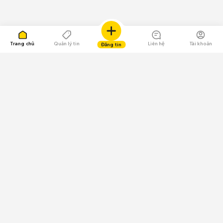
Trang chủ
Quản lý tin
Liên hệ
Tài khoản
Đăng tin
109.000 Bình chọn
Tải ứng dụng Chợ Tốt
Về Chợ Tốt
Quy chế sàn
Chính sách bảo mật
Giải quyết tranh chấp
CÔNG TY TNHH CHỢ TỐT - Người đại diện theo pháp luật:
Nguyễn Trọng Tấn; GPDKKD: 0312120782 do Sở KH & ĐT TP.HCM cấp ngày
11/01/2013;
GPMXH: 185/GP-BTTTT do Bộ Thông tin và Truyền thông