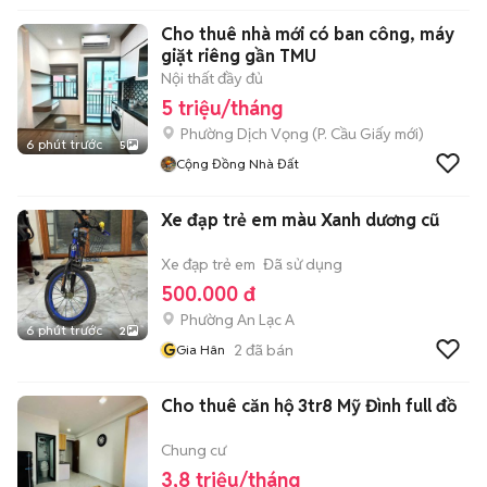
Cho thuê nhà mới có ban công, máy
giặt riêng gần TMU
Nội thất đầy đủ
5 triệu/tháng
Phường Dịch Vọng
(
P. Cầu Giấy
mới)
6 phút trước
5
Cộng Đồng Nhà Đất
Xe đạp trẻ em màu Xanh dương cũ
Xe đạp trẻ em
Đã sử dụng
500.000 đ
Phường An Lạc A
6 phút trước
2
G
2
đã bán
Gia Hân
Cho thuê căn hộ 3tr8 Mỹ Đình full đồ
Chung cư
3,8 triệu/tháng