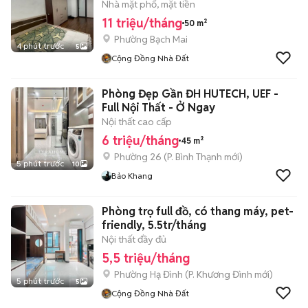
Nhà mặt phố, mặt tiền
11 triệu/tháng
50 m²
Phường Bạch Mai
4 phút trước
5
Cộng Đồng Nhà Đất
Phòng Đẹp Gần ĐH HUTECH, UEF -
Full Nội Thất - Ở Ngay
Nội thất cao cấp
6 triệu/tháng
45 m²
Phường 26
(
P. Bình Thạnh
mới)
5 phút trước
10
Bảo Khang
Phòng trọ full đồ, có thang máy, pet-
friendly, 5.5tr/tháng
Nội thất đầy đủ
5,5 triệu/tháng
Phường Hạ Đình
(
P. Khương Đình
mới)
5 phút trước
5
Cộng Đồng Nhà Đất