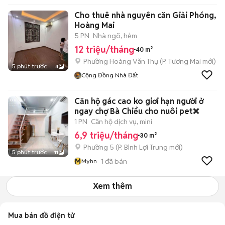
Cho thuê nhà nguyên căn Giải Phóng,
Hoàng Mai
5 PN
Nhà ngõ, hẻm
12 triệu/tháng
40 m²
Phường Hoàng Văn Thụ
(
P. Tương Mai
mới)
5 phút trước
4
Cộng Đồng Nhà Đất
Căn hộ gác cao ko giơi hạn người ở
ngay chợ Bà Chiểu cho nuôi pet❌
1 PN
Căn hộ dịch vụ, mini
6,9 triệu/tháng
30 m²
Phường 5
(
P. Bình Lợi Trung
mới)
5 phút trước
11
M
1
đã bán
Myhn
Xem thêm
Mua bán đồ điện tử