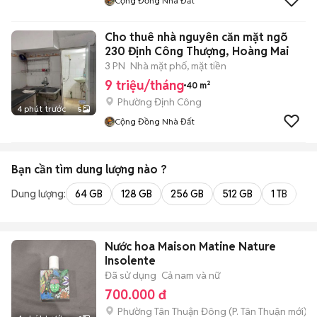
Cộng Đồng Nhà Đất
Cho thuê nhà nguyên căn mặt ngõ
230 Định Công Thượng, Hoàng Mai
3 PN
Nhà mặt phố, mặt tiền
9 triệu/tháng
40 m²
Phường Định Công
4 phút trước
5
Cộng Đồng Nhà Đất
Bạn cần tìm
dung lượng
nào ?
Dung lượng:
64 GB
128 GB
256 GB
512 GB
1 TB
2 
Nước hoa Maison Matine Nature
Insolente
Đã sử dụng
Cả nam và nữ
700.000 đ
Phường Tân Thuận Đông
(
P. Tân Thuận
mới)