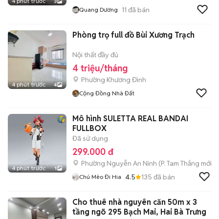
4 phút trước
3
11
đã bán
Quang Dương
Phòng trọ full đồ Bùi Xương Trạch
Nội thất đầy đủ
4 triệu/tháng
Phường Khương Đình
4 phút trước
4
Cộng Đồng Nhà Đất
Mô hình SULETTA REAL BANDAI
FULLBOX
Đã sử dụng
299.000 đ
Phường Nguyễn An Ninh
(
P. Tam Thắng
mới)
4 phút trước
1
4.5
135
đã bán
Chú Mèo Đi Hia
Cho thuê nhà nguyên căn 50m x 3
tầng ngõ 295 Bạch Mai, Hai Bà Trưng