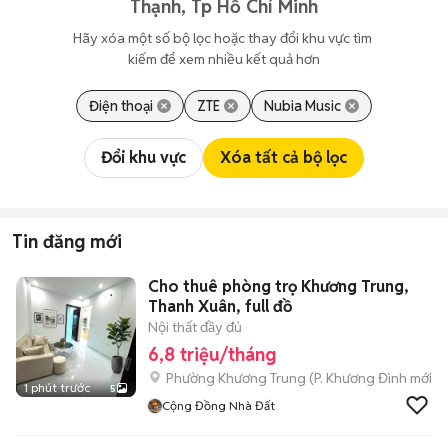
Thạnh, Tp Hồ Chí Minh
Hãy xóa một số bộ lọc hoặc thay đổi khu vực tìm 
kiếm để xem nhiều kết quả hơn
Điện thoại
ZTE
Nubia Music
Đổi khu vực
Xóa tất cả bộ lọc
Tin đăng mới
Cho thuê phòng trọ Khương Trung,
Thanh Xuân, full đồ
Nội thất đầy đủ
6,8 triệu/tháng
Phường Khương Trung
(
P. Khương Đình
mới)
1 phút trước
5
Cộng Đồng Nhà Đất