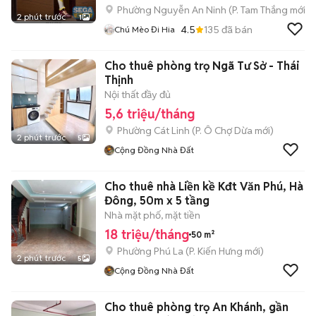
Phường Nguyễn An Ninh
(
P. Tam Thắng
mới)
2 phút trước
1
4.5
135
đã bán
Chú Mèo Đi Hia
Cho thuê phòng trọ Ngã Tư Sở - Thái
Thịnh
Nội thất đầy đủ
5,6 triệu/tháng
Phường Cát Linh
(
P. Ô Chợ Dừa
mới)
2 phút trước
5
Cộng Đồng Nhà Đất
Cho thuê nhà Liền kề Kđt Văn Phú, Hà
Đông, 50m x 5 tầng
Nhà mặt phố, mặt tiền
18 triệu/tháng
50 m²
Phường Phú La
(
P. Kiến Hưng
mới)
2 phút trước
5
Cộng Đồng Nhà Đất
Cho thuê phòng trọ An Khánh, gần