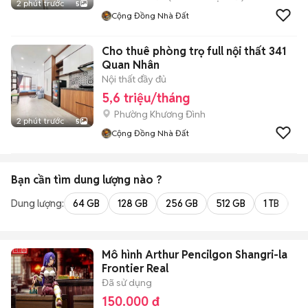
2 phút trước
5
Cộng Đồng Nhà Đất
Cho thuê phòng trọ full nội thất 341
Quan Nhân
Nội thất đầy đủ
5,6 triệu/tháng
Phường Khương Đình
2 phút trước
5
Cộng Đồng Nhà Đất
Bạn cần tìm
dung lượng
nào ?
Dung lượng:
64 GB
128 GB
256 GB
512 GB
1 TB
2 
Mô hình Arthur Pencilgon Shangri-la
Frontier Real
Đã sử dụng
150.000 đ