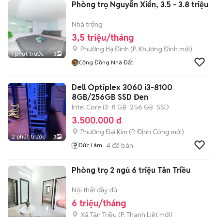
Phòng trọ Nguyễn Xiển, 3.5 - 3.8 triệu
Nhà trống
3,5 triệu/tháng
Phường Hạ Đình
(
P. Khương Đình
mới)
1 phút trước
3
Cộng Đồng Nhà Đất
Dell Optiplex 3060 i3-8100
8GB/256GB SSD Đen
Intel Core i3
8 GB
256 GB
SSD
3.500.000 đ
Phường Đại Kim
(
P. Định Công
mới)
2 phút trước
3
4
đã bán
Đức Lâm
Phòng trọ 2 ngủ 6 triệu Tân Triều
Nội thất đầy đủ
6 triệu/tháng
Xã Tân Triều
(
P. Thanh Liệt
mới)