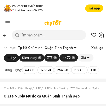
Voucher KFC đến 100k
Tải app
Chỉ có trên app Chợ Tốt
Khu vực:
Tp Hồ Chí Minh, Quận Bình Thạnh
Xoá lọc
Điện thoại
ZTE
4472
Giá
Lọc
Dung lượng:
64 GB
128 GB
256 GB
512 GB
1 TB
2 
Chợ Tốt
Điện thoại
ZTE
ZTE Nubia Music
ZTE Nubia Music Tp Hồ Chí
0 Zte Nubia Music cũ Quận Bình Thạnh đẹp