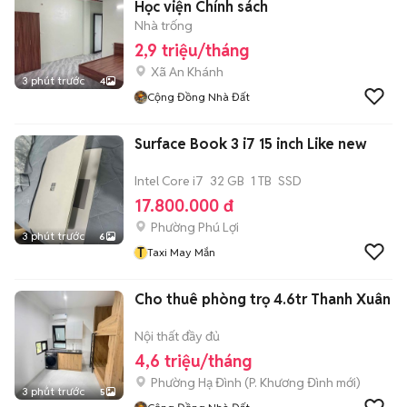
Học viện Chính sách
Nhà trống
2,9 triệu/tháng
Xã An Khánh
3 phút trước
4
Cộng Đồng Nhà Đất
Surface Book 3 i7 15 inch Like new
Intel Core i7
32 GB
1 TB
SSD
17.800.000 đ
Phường Phú Lợi
3 phút trước
6
T
Taxi May Mắn
Cho thuê phòng trọ 4.6tr Thanh Xuân
Nội thất đầy đủ
4,6 triệu/tháng
Phường Hạ Đình
(
P. Khương Đình
mới)
3 phút trước
5