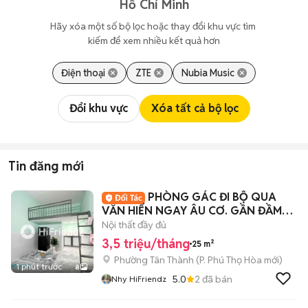
Hồ Chí Minh
Hãy xóa một số bộ lọc hoặc thay đổi khu vực tìm 
kiếm để xem nhiều kết quả hơn
Điện thoại
ZTE
Nubia Music
Đổi khu vực
Xóa tất cả bộ lọc
Tin đăng mới
PHÒNG GÁC ĐI BỘ QUA
VĂN HIẾN NGAY ÂU CƠ. GẦN ĐẦM
SEN, Q10, Q5, Q11
Nội thất đầy đủ
3,5 triệu/tháng
25 m²
Phường Tân Thành
(
P. Phú Thọ Hòa
mới)
1 phút trước
8
5.0
2
đã bán
Nhy HiFriendz