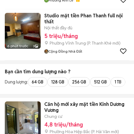
Phuong Anh Le
Studio mặt tiền Phan Thanh full nội
thất
Nội thất đầy đủ
5 triệu/tháng
Phường Vĩnh Trung
(
P. Thanh Khê
mới)
6 phút trước
3
Cộng Đồng Nhà Đất
Bạn cần tìm
dung lượng
nào ?
Dung lượng:
64 GB
128 GB
256 GB
512 GB
1 TB
2 
Căn hộ mới xây mặt tiền Kinh Dương
Vương
Chung cư
4,8 triệu/tháng
Phường Hòa Hiệp Bắc
(
P. Hải Vân
mới)