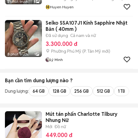
2 phút trước
5
H
Huyen Huyen
Seiko SSA107J1 Kính Sapphire Nhật
Bản ( 40mm )
Đã sử dụng
Cả nam và nữ
3.300.000 đ
Phường Phú Mỹ
(
P. Tân Mỹ
mới)
3 phút trước
1
Lý Minh
Bạn cần tìm
dung lượng
nào ?
Dung lượng:
64 GB
128 GB
256 GB
512 GB
1 TB
2 
Mút tán phấn Charlotte Tilbury
Nhung Nữ
Mới
Đồ nữ
449.000 đ