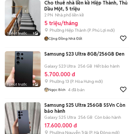
Cho thuê nhà liền kề Hiệp Thành, Thủ
Dầu Một, 5 triệu
2 PN
Nhà phố liền kề
5 triệu/tháng
Phường Hiệp Thành
(
P. Phú Lợi
mới)
1 phút trước
5
Cộng Đồng Nhà Đất
Samsung S23 Ultra 8GB/256GB Đen
Galaxy S23 Ultra
256 GB
Hết bảo hành
5.700.000 đ
Phường 13
(
P. Hòa Hưng
mới)
1 phút trước
6
4
đã bán
Ngọc Bích
Samsung S25 Ultra 256GB SSVn Còn
bảo hành
Galaxy S25 Ultra
256 GB
Còn bảo hành
17.600.000 đ
Phường Nguyễn Trãi
(
P. Hà Đông
mới)