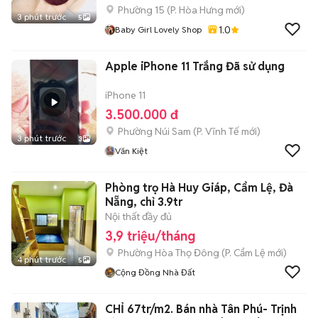
Phường 15
(
P. Hòa Hưng
mới)
3 phút trước
5
1.0
Baby Girl Lovely Shop
Apple iPhone 11 Trắng Đã sử dụng
iPhone 11
3.500.000 đ
Phường Núi Sam
(
P. Vĩnh Tế
mới)
3 phút trước
3
Văn Kiệt
Phòng trọ Hà Huy Giáp, Cẩm Lệ, Đà
Nẵng, chỉ 3.9tr
Nội thất đầy đủ
3,9 triệu/tháng
Phường Hòa Thọ Đông
(
P. Cẩm Lệ
mới)
4 phút trước
5
Cộng Đồng Nhà Đất
CHỈ 67tr/m2. Bán nhà Tân Phú- Trịnh