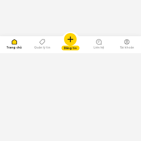
Trang chủ
Quản lý tin
Liên hệ
Tài khoản
Đăng tin
109.000 Bình chọn
Tải ứng dụng Chợ Tốt
Về Chợ Tốt
Quy chế sàn
Chính sách bảo mật
Giải quyết tranh chấp
CÔNG TY TNHH CHỢ TỐT - Người đại diện theo pháp luật: