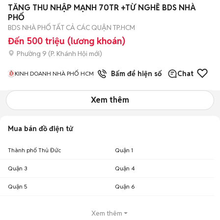
TĂNG THU NHẬP MẠNH 70TR +TỪ NGHỀ BDS NHÀ
PHỐ
BDS NHÀ PHỐ TẤT CẢ CÁC QUẬN TP.HCM
Đến 500 triệu (lương khoán)
Phường 9
(
P. Khánh Hội
mới)
1
đã bán
Bấm để hiện số
Chat
KINH DOANH NHÀ PHỐ HCM
Xem thêm
Mua bán đồ điện tử
Thành phố Thủ Đức
Quận 1
Quận 3
Quận 4
Quận 5
Quận 6
Xem thêm