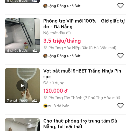
6 phút trước
5
Cộng Đồng Nhà Đất
Phòng trọ VIP mới 100% - Giờ giấc tự
do - Đà Nẵng
Nội thất đầy đủ
3,5 triệu/tháng
Phường Hòa Hiệp Bắc
(
P. Hải Vân
mới)
6 phút trước
4
Cộng Đồng Nhà Đất
Vợt bắt muỗi SHBET Trắng Nhựa Pin
sạc
Đã sử dụng
120.000 đ
Phường Tân Thành
(
P. Phú Thọ Hòa
mới)
7 phút trước
2
m
3
đã bán
Mi
Cho thuê phòng trọ trung tâm Đà
Nẵng, full nội thất