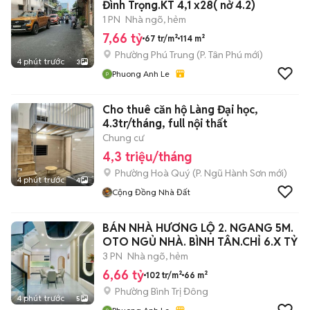
Đình Trọng.KT 4,1 x28( nở 4.2)
1 PN
Nhà ngõ, hẻm
7,66 tỷ
67 tr/m²
114 m²
Phường Phú Trung
(
P. Tân Phú
mới)
4 phút trước
3
Phuong Anh Le
Cho thuê căn hộ Làng Đại học,
4.3tr/tháng, full nội thất
Chung cư
4,3 triệu/tháng
Phường Hoà Quý
(
P. Ngũ Hành Sơn
mới)
4 phút trước
4
Cộng Đồng Nhà Đất
BÁN NHÀ HƯƠNG LỘ 2. NGANG 5M.
OTO NGỦ NHÀ. BÌNH TÂN.CHỈ 6.X TỶ
3 PN
Nhà ngõ, hẻm
6,66 tỷ
102 tr/m²
66 m²
Phường Bình Trị Đông
4 phút trước
5