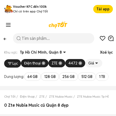
Voucher KFC đến 100k
Tải app
Chỉ có trên app Chợ Tốt
Khu vực:
Tp Hồ Chí Minh, Quận 8
Xoá lọc
Điện thoại
ZTE
4472
Giá
Lọc
Dung lượng:
64 GB
128 GB
256 GB
512 GB
1 TB
2 
Chợ Tốt
Điện thoại
ZTE
ZTE Nubia Music
ZTE Nubia Music Tp Hồ Chí
0 Zte Nubia Music cũ Quận 8 đẹp