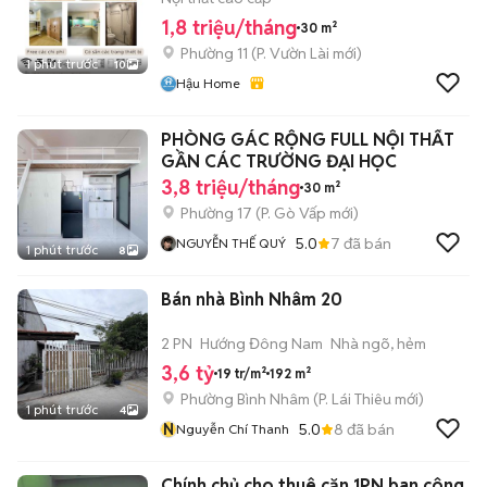
1,8 triệu/tháng
30 m²
Phường 11
(
P. Vườn Lài
mới)
1 phút trước
10
Hậu Home
PHÒNG GÁC RỘNG FULL NỘI THẤT
GẦN CÁC TRƯỜNG ĐẠI HỌC
3,8 triệu/tháng
30 m²
Phường 17
(
P. Gò Vấp
mới)
5.0
7
đã bán
NGUYỄN THẾ QUÝ
1 phút trước
8
Bán nhà Bình Nhâm 20
2 PN
Hướng Đông Nam
Nhà ngõ, hẻm
3,6 tỷ
19 tr/m²
192 m²
Phường Bình Nhâm
(
P. Lái Thiêu
mới)
1 phút trước
4
N
5.0
8
đã bán
Nguyễn Chí Thanh
Chính chủ cho thuê căn 1PN ban công