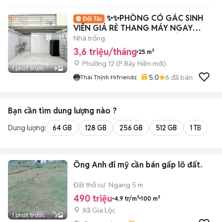
✨✨PHÒNG CÓ GÁC SINH
VIÊN GIÁ RẺ THANG MÁY NGAY
TRƯỜNG CHINH CỘNG HOÀ
Nhà trống
3,6 triệu/tháng
25 m²
Phường 12
(
P. Bảy Hiền
mới)
1 phút trước
9
5.0
6
đã bán
Thái Thịnh Hifriendz
Bạn cần tìm
dung lượng
nào ?
Dung lượng:
64 GB
128 GB
256 GB
512 GB
1 TB
2 
Ông Anh đi mỹ cần bán gấp lô đất.
Đất thổ cư
Ngang 5 m
490 triệu
4,9 tr/m²
100 m²
Xã Gia Lộc
1 phút trước
3