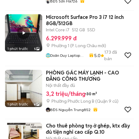
BĐS Sơn Hà726
Microsoft Surface Pro 3 i7 12 inch
8GB/512GB
Intel Core i7
512 GB
SSD
6.299.999 đ
Phường 1
(
P. Long Châu
mới)
1 phút trước
5
173
đã
5.0
Doãn Duy Laptop
bán
Store
PHÒNG GÁC MÁY LẠNH - CAO
ĐẲNG CÔNG THƯƠNG
Nội thất đầy đủ
3,2 triệu/tháng
30 m²
Phường Phước Long B (Quận 9 cũ)
1 phút trước
6
BĐS Nguyễn Trung852
Cho thuê phòng trọ ở ghép, ktx đầy
đủ tiện nghi cao cấp Q.10
Nội thất cao cấp