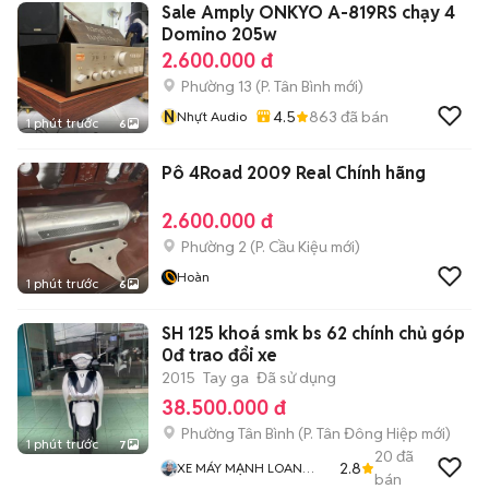
Sale Amply ONKYO A-819RS chạy 4
Domino 205w
2.600.000 đ
Phường 13
(
P. Tân Bình
mới)
N
4.5
863
đã bán
Nhựt Audio
1 phút trước
6
Pô 4Road 2009 Real Chính hãng
2.600.000 đ
Phường 2
(
P. Cầu Kiệu
mới)
Hoàn
1 phút trước
6
SH 125 khoá smk bs 62 chính chủ góp
0đ trao đổi xe
2015
Tay ga
Đã sử dụng
38.500.000 đ
Phường Tân Bình
(
P. Tân Đông Hiệp
mới)
1 phút trước
7
20
đã
2.8
XE MÁY MẠNH LOAN
bán
GÓP 0đ