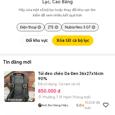
Lạc, Cao Bằng
Hãy xóa một số bộ lọc hoặc thay đổi khu vực tìm 
kiếm để xem nhiều kết quả hơn
Điện thoại
ZTE
Nubia Neo 3 GT
Đổi khu vực
Xóa tất cả bộ lọc
Tin đăng mới
Túi đeo chéo Da Đen 36x27x16cm
90%
Đã sử dụng
Cả nam và nữ
850.000 đ
Phường 7
(
P. Hạnh Thông
mới)
1 phút trước
4
15208
đã
5.0
Anh Ba Hàng Hiệu
bán
Tuyển Chuyên Bán
Online Uy Tín