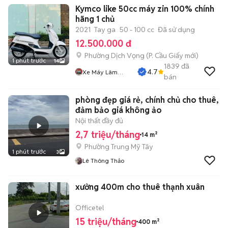
Kymco like 50cc máy zin 100% chính
hãng 1 chủ
2021
Tay ga
50 - 100 cc
Đã sử dụng
12.500.000 đ
Phường Dịch Vọng
(
P. Cầu Giấy
mới)
1 phút trước
14
1839
đã
4.7
Xe Máy Lâm
bán
Thủy
phòng đẹp giá rẻ, chính chủ cho thuê,
đảm bảo giá không ảo
Nội thất đầy đủ
2,7 triệu/tháng
14 m²
Phường Trung Mỹ Tây
1 phút trước
3
Lê Thông Thảo
xưởng 400m cho thuê thạnh xuân
Officetel
15 triệu/tháng
400 m²