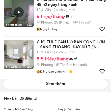
45m2 ngay hàng xanh
1 PN
Căn hộ dịch vụ, mini
6 triệu/tháng
45 m²
Phường 25
(
P. Thạnh Mỹ Tây
mới)
1 phút trước
6
N
Nguyễn Huy
CHO THUÊ CĂN HỘ BAN CÔNG LỚN
– SÁNG THOÁNG, ĐẦY ĐỦ TIỆN
NGHI
1 PN
Căn hộ dịch vụ, mini
8,5 triệu/tháng
35 m²
Phường 1
(
P. Tân Sơn Hòa
mới)
1 phút trước
4
Đặng Cao Uyển Nhi
Xem thêm
Mua bán đồ điện tử
Thành phố Cao Bằng
Huyện Bảo Lâm