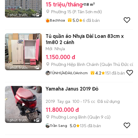
15 triệu/tháng
118 m²
Phường 15
(
P. Tân Sơn
mới)
1 phút trước
10
5.0
6
đã bán
Bachhoa
Tủ quần áo Nhựa Đài Loan 83cm x
1m80 2 cánh
Mới
Nhựa
1.150.000 đ
Phường Hiệp Bình Chánh (Quận Thủ Đức cũ)
1 phút trước
1
4.2
151
đã bán
TỦNHỰAĐÀILOAnhcm
Yamaha Janus 2019 Đỏ
2019
Tay ga
100 - 175 cc
Đã sử dụng
11.800.000 đ
Phường Long Bình (Quận 9 cũ)
1 phút trước
8
5.0
135
đã bán
Trần Sang