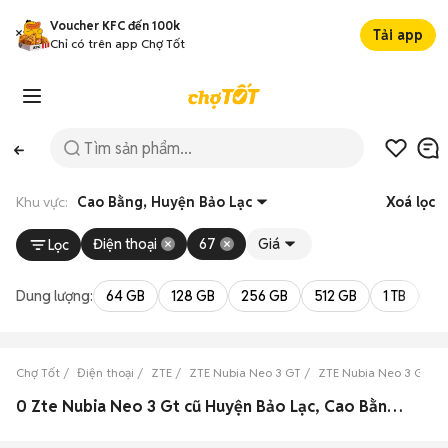
Voucher KFC đến 100k
Tải app
Chỉ có trên app Chợ Tốt
Khu vực:
Cao Bằng, Huyện Bảo Lạc
Xoá lọc
Điện thoại
67
Giá
Lọc
Dung lượng:
64 GB
128 GB
256 GB
512 GB
1 TB
2 
Chợ Tốt
Điện thoại
ZTE
ZTE Nubia Neo 3 GT
ZTE Nubia Neo 3 GT C
0 Zte Nubia Neo 3 Gt cũ Huyện Bảo Lạc, Cao Bằng đẹp