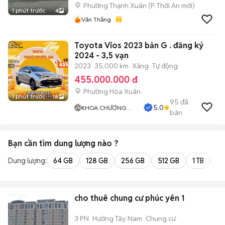
Phường Thạnh Xuân
(
P. Thới An
mới)
1 phút trước
4
Văn Thắng
Toyota Vios 2023 bản G . đăng ký
2024 - 3,5 vạn
2023
35.000 km
Xăng
Tự động
455.000.000 đ
Phường Hòa Xuân
1 phút trước
18
95
đã
5.0
KHOA CHƯƠNG
bán
AUTO
Bạn cần tìm
dung lượng
nào ?
Dung lượng:
64 GB
128 GB
256 GB
512 GB
1 TB
2 
cho thuê chung cư phúc yên 1
3 PN
Hướng Tây Nam
Chung cư