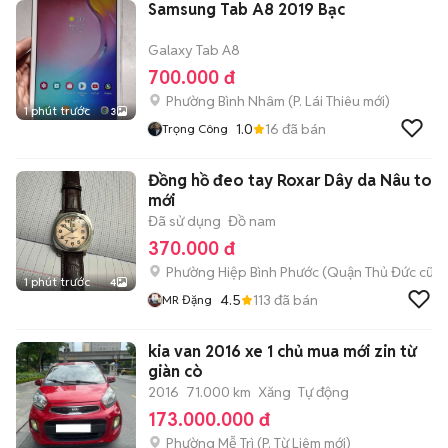
Samsung Tab A8 2019 Bạc
Galaxy Tab A8
700.000 đ
Phường Bình Nhâm
(
P. Lái Thiêu
mới)
1 phút trước
3
1.0
16
đã bán
Trọng Công
Đồng hồ đeo tay Roxar Dây da Nâu to
mới
Đã sử dụng
Đồ nam
370.000 đ
Phường Hiệp Bình Phước (Quận Thủ Đức cũ)
1 phút trước
4
4.5
113
đã bán
MR Đặng
kia van 2016 xe 1 chủ mua mới zin từ
giàn cò
2016
71.000 km
Xăng
Tự động
173.000.000 đ
Phường Mễ Trì
(
P. Từ Liêm
mới)