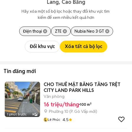
Lang, Cao Bằng
Hãy xóa một số bộ lọc hoặc thay đổi khu vực tìm 
kiếm để xem nhiều kết quả hơn
Điện thoại
ZTE
Nubia Neo 3 GT
Đổi khu vực
Xóa tất cả bộ lọc
Tin đăng mới
CHO THUÊ MẶT BẰNG TẦNG TRỆT
CITY LAND PARK HILLS
Văn phòng
16 triệu/tháng
100 m²
Phường 10
(
P. Gò Vấp
mới)
1 phút trước
9
L
4.5
Lê Phúc