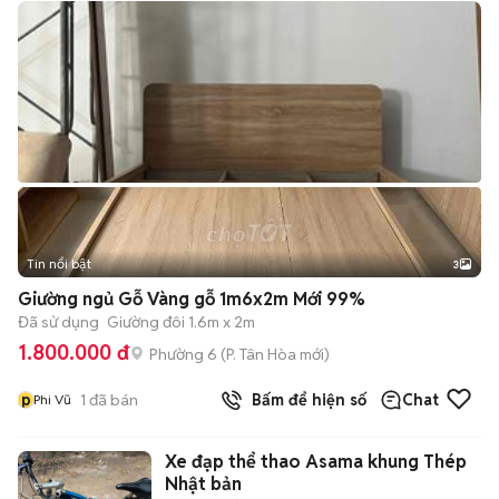
Tin nổi bật
3
Giường ngủ Gỗ Vàng gỗ 1m6x2m Mới 99%
Đã sử dụng
Giường đôi 1.6m x 2m
1.800.000 đ
Phường 6
(
P. Tân Hòa
mới)
p
1
đã bán
Bấm để hiện số
Chat
Phi Vũ
Xe đạp thể thao Asama khung Thép
Nhật bản