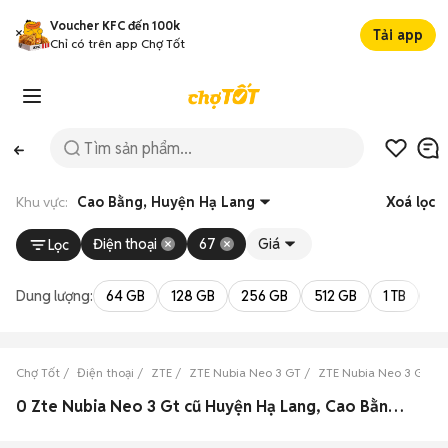
Voucher KFC đến 100k
Tải app
Chỉ có trên app Chợ Tốt
Khu vực:
Cao Bằng, Huyện Hạ Lang
Xoá lọc
Điện thoại
67
Giá
Lọc
Dung lượng:
64 GB
128 GB
256 GB
512 GB
1 TB
2 
Chợ Tốt
Điện thoại
ZTE
ZTE Nubia Neo 3 GT
ZTE Nubia Neo 3 GT C
0 Zte Nubia Neo 3 Gt cũ Huyện Hạ Lang, Cao Bằng đẹp