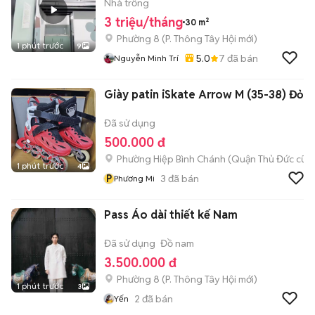
GÒ VẤP
Nhà trống
3 triệu/tháng
30 m²
Phường 8
(
P. Thông Tây Hội
mới)
1 phút trước
9
5.0
7
đã bán
Nguyễn Minh Trí
Giày patin iSkate Arrow M (35-38) Đỏ
Đã sử dụng
500.000 đ
Phường Hiệp Bình Chánh (Quận Thủ Đức cũ)
1 phút trước
4
P
3
đã bán
Phương Mi
Pass Áo dài thiết kế Nam
Đã sử dụng
Đồ nam
3.500.000 đ
Phường 8
(
P. Thông Tây Hội
mới)
1 phút trước
3
2
đã bán
Yến