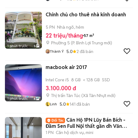
Chính chủ cho thuê nhà kinh doanh
5 PN
Nhà ngõ, hẻm
22 triệu/tháng
57 m²
Phường 5
(
P. Bình Lợi Trung
mới)
1 phút trước
5
5.0
2
đã bán
Thành Ý
macbook air 2017
Intel Core i5
8 GB
< 128 GB
SSD
3.100.000 đ
Thị trấn Tân Túc
(
Xã Tân Nhựt
mới)
1 phút trước
6
L
5.0
141
đã bán
Linh
Căn Hộ 1PN Lũy Bán Bích -
Đầm Sen Full Nội thất gần dh Văn
Hiến
1 PN
Căn hộ dịch vụ, mini