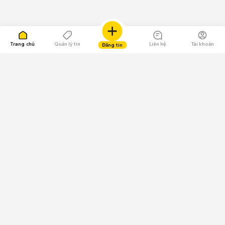
Trang chủ
Quản lý tin
Liên hệ
Tài khoản
Đăng tin
109.000 Bình chọn
Tải ứng dụng Chợ Tốt
Về Chợ Tốt
Quy chế sàn
Chính sách bảo mật
Giải quyết tranh chấp
CÔNG TY TNHH CHỢ TỐT - Người đại diện theo pháp luật:
Nguyễn Trọng Tấn; GPDKKD: 0312120782 do Sở KH & ĐT TP.HCM cấp ngày
11/01/2013;
GPMXH: 185/GP-BTTTT do Bộ Thông tin và Truyền thông