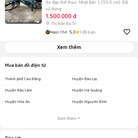
Xe đạp thể thao
Nhật Bản
L (55.5 cm)
Đã
sử dụng
1.500.000 đ
2 phút trước
3
Thị trấn Ba Tri
5.0
1
đã bán
Ngọc Chô
Xem thêm
Mua bán đồ điện tử
Thành phố Cao Bằng
Huyện Bảo Lạc
Huyện Bảo Lâm
Huyện Hà Quảng
Huyện Hòa An
Huyện Nguyên Bình
Xem thêm