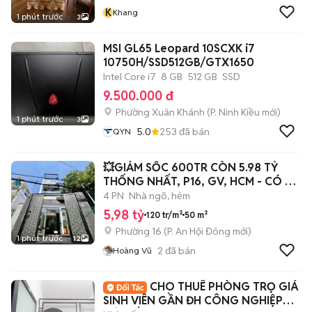
K
Khang
1 phút trước
3
MSI GL65 Leopard 10SCXK i7
10750H/SSD512GB/GTX1650
Intel Core i7
8 GB
512 GB
SSD
9.500.000 đ
Phường Xuân Khánh
(
P. Ninh Kiều
mới)
1 phút trước
3
5.0
253
đã bán
QYN
💥GIẢM SỐC 600TR CÒN 5.98 TỶ
THỐNG NHẤT, P16, GV, HCM - CÓ PN
TRỆT 🎉
4 PN
Nhà ngõ, hẻm
5,98 tỷ
120 tr/m²
50 m²
Phường 16
(
P. An Hội Đông
mới)
1 phút trước
12
2
đã bán
Hoàng Vũ
CHO THUÊ PHÒNG TRỌ GIÁ
SINH VIÊN GẦN ĐH CÔNG NGHIỆP