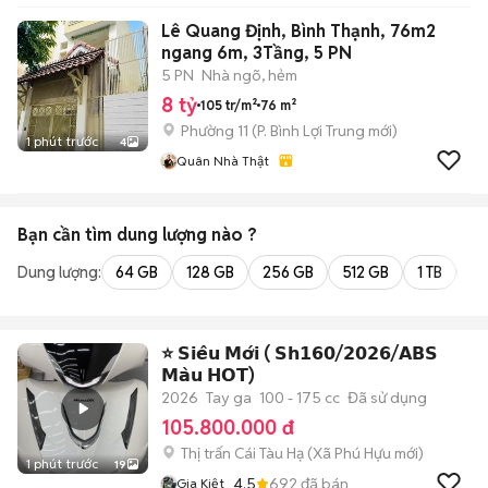
Lê Quang Định, Bình Thạnh, 76m2
ngang 6m, 3Tầng, 5 PN
5 PN
Nhà ngõ, hẻm
8 tỷ
105 tr/m²
76 m²
Phường 11
(
P. Bình Lợi Trung
mới)
1 phút trước
4
Quân Nhà Thật
Bạn cần tìm
dung lượng
nào ?
Dung lượng:
64 GB
128 GB
256 GB
512 GB
1 TB
2 
⭐️ 𝗦𝗶𝗲̂𝘂 𝗠𝗼̛́𝗶 ( 𝗦𝗵𝟭𝟲𝟬/𝟮𝟬𝟮𝟲/𝗔𝗕𝗦
𝗠𝗮̀𝘂 𝗛𝗢𝗧)
2026
Tay ga
100 - 175 cc
Đã sử dụng
105.800.000 đ
Thị trấn Cái Tàu Hạ
(
Xã Phú Hựu
mới)
1 phút trước
19
4.5
692
đã bán
Gia Kiệt