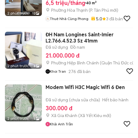
6,5 triệu/tháng
40 m²
Phường Hòa Thạnh
(
P. Tân Phú
mới)
2 phút trước
12
5.0
3
đã bán
Thuê Nhà Cùng Phong
ĐH Nam Longines Saint-Imier
L2.766.4.52.3 Sz 41mm
Đã sử dụng
Đồ nam
21.000.000 đ
Phường Hiệp Bình Chánh (Quận Thủ Đức cũ)
2 phút trước
6
276
đã bán
Khoi Tran
Modem Wifi H3C Magic Wifi 6 Đen
Đã sử dụng (chưa sửa chữa)
Hết bảo hành
300.000 đ
Xã Gia Khánh
(
Xã Yết Kiêu
mới)
2 phút trước
5
Khải Anh Trần