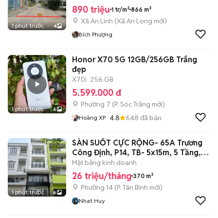
890 triệu
1 tr/m²
866 m²
Xã An Linh
(
Xã An Long
mới)
1 phút trước
4
Bích Phượng
Honor X70 5G 12GB/256GB Trắng
đẹp
X70i
256 GB
5.599.000 đ
Phường 7
(
P. Sóc Trăng
mới)
1 phút trước
6
4.8
648
đã bán
Hoàng XP
SÀN SUỐT CỰC RỘNG- 65A Trương
Công Định, P14, TB- 5x15m, 5 Tầng,
370m2
Mặt bằng kinh doanh
26 triệu/tháng
370 m²
Phường 14
(
P. Tân Bình
mới)
1 phút trước
6
Nhat Huy