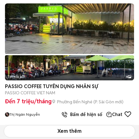
Tin nổi bật
4
PASSIO COFFEE TUYỂN DỤNG NHÂN SỰ
PASSIO COFFEE VIET NAM
Đến 7 triệu/tháng
Phường Bến Nghé
(
P. Sài Gòn
mới)
Bấm để hiện số
Chat
Thị Ngân Nguyễn
Xem thêm