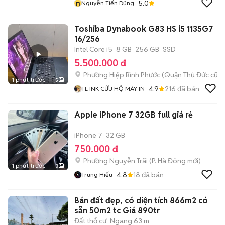
n
5.0
Nguyễn Tiến Dũng
Toshiba Dynabook G83 HS i5 1135G7
16/256
Intel Core i5
8 GB
256 GB
SSD
5.500.000 đ
Phường Hiệp Bình Phước (Quận Thủ Đức cũ)
1 phút trước
5
4.9
216
đã bán
TL INK CỨU HỘ MÁY IN
Apple iPhone 7 32GB full giá rẻ
iPhone 7
32 GB
750.000 đ
Phường Nguyễn Trãi
(
P. Hà Đông
mới)
1 phút trước
3
4.8
18
đã bán
Trung Hiếu
Bán đất đẹp, có diện tích 866m2 có
sẵn 50m2 tc Giá 890tr
Đất thổ cư
Ngang 63 m