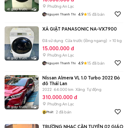
Phường An Lạc
41 giây trước
4
4.9
15
đã bán
Nguyen Thanh Thi
XẢ GIẶT PANASONIC NA-VX7900
Đã sử dụng
Cửa trước (lồng ngang)
> 10 kg
15.000.000 đ
Phường An Lạc
41 giây trước
5
4.9
15
đã bán
Nguyen Thanh Thi
Nissan Almera VL 1.0 Turbo 2022 Đỏ
đô Thái Lan
2022
64.000 km
Xăng
Tự động
310.000.000 đ
Phường An Lạc
41 giây trước
6
p
2
đã bán
Phát
TRƯỜNG NHẠC CẦN TUYỂN 02 GIÁO