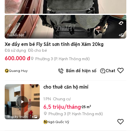
Tin nổi bật
4
Xe đẩy em bé Fly Sắt sơn tĩnh điện Xám 20kg
Đã sử dụng
Đồ cho bé
600.000 đ
Phường 3
(
P. Hạnh Thông
mới)
Q
Bấm để hiện số
Chat
Quang Huy
cho thuê căn hộ mini
1 PN
Chung cư
6,5 triệu/tháng
25 m²
Phường 3
(
P. Hạnh Thông
mới)
41 giây trước
6
N
Ngô Quốc Vỹ