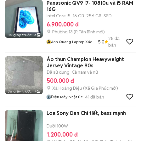
Panasonic QV9 i7- 10810u và i5 RAM
16G
Intel Core i5
16 GB
256 GB
SSD
6.900.000 đ
Phường 13
(
P. Tân Bình
mới)
36 giây trước
6
25
đã
A
5.0
Anh Quang Laptop Xách
bán
Tay Mỹ Nhật Sài Gòn Uy
Tín Chất Lượng Số 1 Bảo
Áo thun Champion Heavyweight
Hành Dài Hạn
Jersey Vintage 90s
Đã sử dụng
Cả nam và nữ
500.000 đ
Xã Hoàng Diệu
(
Xã Gia Phúc
mới)
36 giây trước
4
41
đã bán
Điện Máy Nhật Úc
Loa Sony Đen Chi tiết, bass mạnh
Dưới 100W
1.200.000 đ