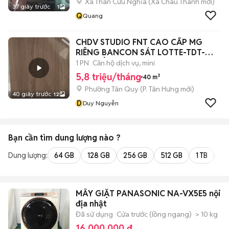
Xã Thân Cửu Nghĩa
(
Xã Châu Thành
mới)
37 giây trước
1
Q
Quang
CHDV STUDIO FNT CAO CẤP MG
RIÊNG BANCON SÁT LOTTE-TDT-
RMIT GẦN Q1Q4Q8
1 PN
Căn hộ dịch vụ, mini
5,8 triệu/tháng
40 m²
Phường Tân Quy
(
P. Tân Hưng
mới)
40 giây trước
12
D
Duy Nguyễn
Bạn cần tìm
dung lượng
nào ?
Dung lượng:
64 GB
128 GB
256 GB
512 GB
1 TB
2 
MÂY GIẶT PANASONIC NA-VX5E5 nội
địa nhật
Đã sử dụng
Cửa trước (lồng ngang)
> 10 kg
16.000.000 đ