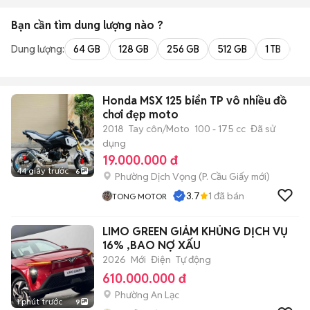
Bạn cần tìm
dung lượng
nào ?
Dung lượng:
64 GB
128 GB
256 GB
512 GB
1 TB
2 
Honda MSX 125 biển TP vô nhiều đồ
chơi đẹp moto
2018
Tay côn/Moto
100 - 175 cc
Đã sử
dụng
19.000.000 đ
44 giây trước
6
Phường Dịch Vọng
(
P. Cầu Giấy
mới)
3.7
1
đã bán
TONG MOTOR
LIMO GREEN GIẢM KHỦNG DỊCH VỤ
16% ,BAO NỢ XẤU
2026
Mới
Điện
Tự động
610.000.000 đ
Phường An Lạc
1 phút trước
9