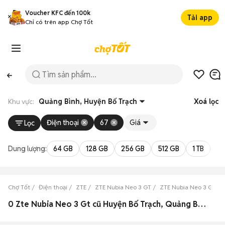
Voucher KFC đến 100k
Tải app
Chỉ có trên app Chợ Tốt
Khu vực:
Quảng Bình, Huyện Bố Trạch
Xoá lọc
Điện thoại
67
Giá
Lọc
Dung lượng:
64 GB
128 GB
256 GB
512 GB
1 TB
2 
Chợ Tốt
Điện thoại
ZTE
ZTE Nubia Neo 3 GT
ZTE Nubia Neo 3 GT Q
0 Zte Nubia Neo 3 Gt cũ Huyện Bố Trạch, Quảng Bình đẹp