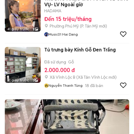
VỤ- LV Ngoài giờ
HADAMA
Đến 15 triệu/tháng
Phường Phú Mỹ
(
P. Tân Mỹ
mới)
41 giây trước
2
Music01 Hai Dang
Tủ trưng bày Kính Gỗ Đen Trắng
Đã sử dụng
Gỗ
2.000.000 đ
Xã Vĩnh Lộc B
(
Xã Tân Vĩnh Lộc
mới)
41 giây trước
3
n
18
đã bán
Nguyễn Thanh Tùng