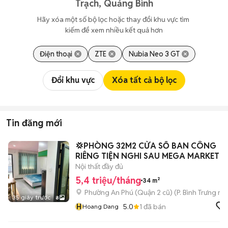
Trạch, Quảng Bình
Hãy xóa một số bộ lọc hoặc thay đổi khu vực tìm 
kiếm để xem nhiều kết quả hơn
Điện thoại
ZTE
Nubia Neo 3 GT
Đổi khu vực
Xóa tất cả bộ lọc
Tin đăng mới
💢PHÒNG 32M2 CỬA SỔ BAN CÔNG
RIÊNG TIỆN NGHI SAU MEGA MARKET
Q2💢
Nội thất đầy đủ
5,4 triệu/tháng
34 m²
Phường An Phú (Quận 2 cũ)
(
P. Bình Trưng
mới
35 giây trước
8
H
5.0
1
đã bán
Hoang Dang