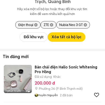
Trạch, Quảng Bình
Hãy xóa một số bộ lọc hoặc thay đổi khu vực tìm 
kiếm để xem nhiều kết quả hơn
Điện thoại
ZTE
Nubia Neo 3 GT
Đổi khu vực
Xóa tất cả bộ lọc
Tin đăng mới
Bàn chải điện Halio Sonic Whitening
Pro Hồng
Đã sử dụng
Khác
200.000 đ
Phường 26
(
P. Bình Thạnh
mới)
1 phút trước
2
2
đã bán
Huyền Nguyễn