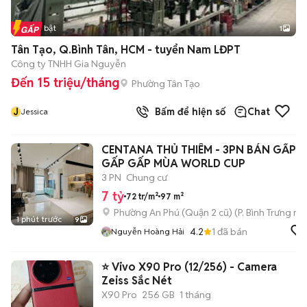
Tin nổi bật
1
Tân Tạo, Q.Bình Tân, HCM - tuyển Nam LĐPT
Công ty TNHH Gia Nguyễn
Đến 15 triệu/tháng
Phường Tân Tạo
J
Bấm để hiện số
Chat
Jessica
CENTANA THỦ THIÊM - 3PN BÁN GẤP
GẤP GẤP MÙA WORLD CUP
3 PN
Chung cư
7 tỷ
72 tr/m²
97 m²
Phường An Phú (Quận 2 cũ)
(
P. Bình Trưng
mới
1 phút trước
9
4.2
1
đã bán
Nguyễn Hoàng Hải
⭐ Vivo X90 Pro (12/256) - Camera
Zeiss Sắc Nét
X90 Pro
256 GB
1 tháng