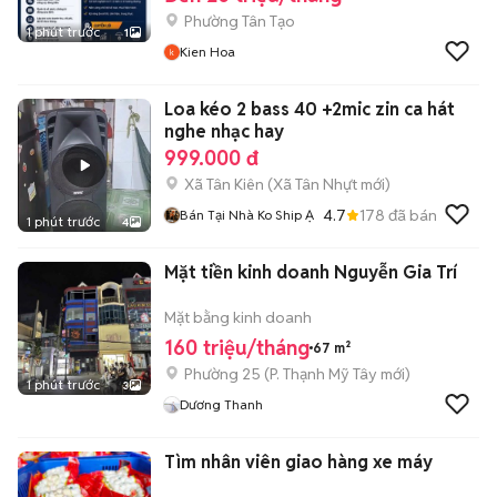
Phường Tân Tạo
1 phút trước
1
Kien Hoa
Loa kéo 2 bass 40 +2mic zin ca hát
nghe nhạc hay
999.000 đ
Xã Tân Kiên
(
Xã Tân Nhựt
mới)
4.7
178
đã bán
Bán Tại Nhà Ko Ship Ạ
1 phút trước
4
Mặt tiền kinh doanh Nguyễn Gia Trí
Mặt bằng kinh doanh
160 triệu/tháng
67 m²
Phường 25
(
P. Thạnh Mỹ Tây
mới)
1 phút trước
3
Dương Thanh
Tìm nhân viên giao hàng xe máy