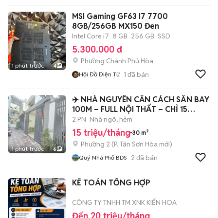
MSI Gaming GF63 I7 7700
8GB/256GB MX150 Đen
Intel Core i7
8 GB
256 GB
SSD
5.300.000 đ
Phường Chánh Phú Hòa
1 phút trước
4
1
đã bán
Hội Đồ Điện Tử
✈️ NHÀ NGUYÊN CĂN CÁCH SÂN BAY
100M – FULL NỘI THẤT – CHỈ 15
TRIỆU
2 PN
Nhà ngõ, hẻm
15 triệu/tháng
30 m²
Phường 2
(
P. Tân Sơn Hòa
mới)
1 phút trước
6
2
đã bán
Quý Nhà Phố BDS
KẾ TOÁN TỔNG HỢP
CÔNG TY TNHH TM XNK KIẾN HOA
Đến 20 triệu/tháng