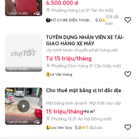
6.500.000 đ
Phường Hưng Lợi
(
P. Tân An
mới)
1 phút trước
6
108
đã
5.0
BƠ STORE ĐIỆN THOẠI
bán
XÁCH TAY CN CẦN THƠ
TUYỂN DỤNG NHÂN VIÊN XE TẢI-
GIAO HÀNG XE MÁY
cty tnhh tmdv chuyển phát hưng việt
Từ 15 triệu/tháng
Phường Dịch Vọng
(
P. Cầu Giấy
mới)
1 phút trước
l
Lê Văn Hưng
Cho thuê mặt bằng vị trí đắc địa
Mặt bằng kinh doanh
Nội thất cao cấp
15 triệu/tháng
90 m²
Phường 13
(
P. An Hội Đông
mới)
1 phút trước
5
L
5.0
11
đã bán
Luu Van Quy