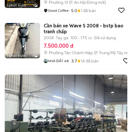
Phường 13
(
P. An Hội Đông
mới)
1 phút trước
1
5.0
1
đã bán
Good Coffee
Cần bán xe Wave S 2008 - bstp bao
tranh chấp
2008
Tay ga
100 - 175 cc
Đã sử dụng
7.500.000 đ
Phường Tân Chánh Hiệp
(
P. Trung Mỹ Tây
mới
1 phút trước
7
3.7
14
đã bán
NHÀ ĐẤT 68