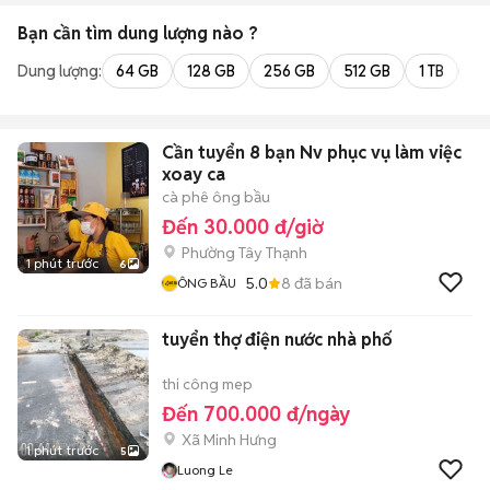
Bạn cần tìm
dung lượng
nào ?
Dung lượng:
64 GB
128 GB
256 GB
512 GB
1 TB
2 
Cần tuyển 8 bạn Nv phục vụ làm việc
xoay ca
cà phê ông bầu
Đến 30.000 đ/giờ
Phường Tây Thạnh
1 phút trước
6
5.0
8
đã bán
ÔNG BẦU
tuyển thợ điện nước nhà phố
thi công mep
Đến 700.000 đ/ngày
Xã Minh Hưng
1 phút trước
5
Luong Le