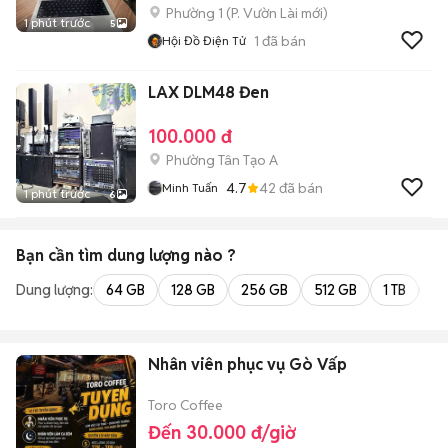
Phường 1
(
P. Vườn Lài
mới)
1 phút trước
5
1
đã bán
Hội Đồ Điện Tử
LAX DLM48 Đen
100.000 đ
Phường Tân Tạo A
4.7
42
đã bán
Minh Tuấn
1 phút trước
6
Bạn cần tìm
dung lượng
nào ?
Dung lượng:
64 GB
128 GB
256 GB
512 GB
1 TB
2 
Nhân viên phục vụ Gò Vấp
Toro Coffee
Đến 30.000 đ/giờ