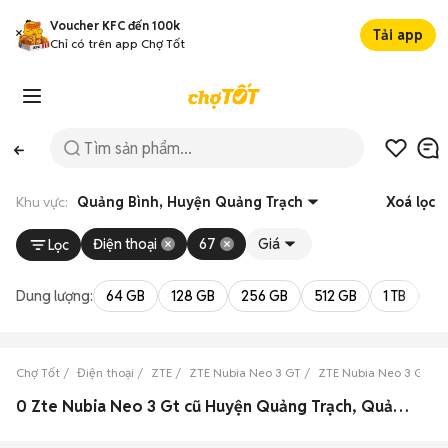
Voucher KFC đến 100k
Tải app
Chỉ có trên app Chợ Tốt
Khu vực:
Quảng Bình, Huyện Quảng Trạch
Xoá lọc
Điện thoại
67
Giá
Lọc
Dung lượng:
64 GB
128 GB
256 GB
512 GB
1 TB
2 
Chợ Tốt
Điện thoại
ZTE
ZTE Nubia Neo 3 GT
ZTE Nubia Neo 3 GT Q
0 Zte Nubia Neo 3 Gt cũ Huyện Quảng Trạch, Quảng Bình đẹp