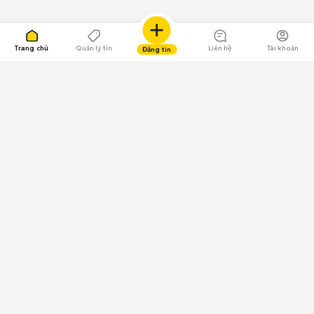
Trang chủ
Quản lý tin
Liên hệ
Tài khoản
Đăng tin
109.000 Bình chọn
Tải ứng dụng Chợ Tốt
Về Chợ Tốt
Quy chế sàn
Chính sách bảo mật
Giải quyết tranh chấp
CÔNG TY TNHH CHỢ TỐT - Người đại diện theo pháp luật:
Nguyễn Trọng Tấn; GPDKKD: 0312120782 do Sở KH & ĐT TP.HCM cấp ngày
11/01/2013;
GPMXH: 185/GP-BTTTT do Bộ Thông tin và Truyền thông
cấp ngày 09/07/2024 - Chịu trách nhiệm