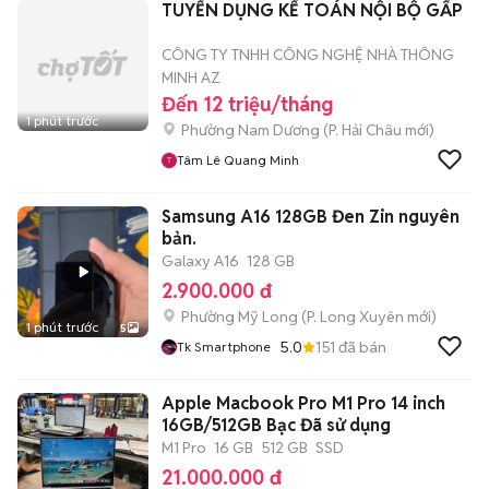
TUYỂN DỤNG KẾ TOÁN NỘI BỘ GẤP
CÔNG TY TNHH CÔNG NGHỆ NHÀ THÔNG
MINH AZ
Đến 12 triệu/tháng
1 phút trước
Phường Nam Dương
(
P. Hải Châu
mới)
Tâm Lê Quang Minh
Samsung A16 128GB Đen Zin nguyên
bản.
Galaxy A16
128 GB
2.900.000 đ
Phường Mỹ Long
(
P. Long Xuyên
mới)
1 phút trước
5
5.0
151
đã bán
Tk Smartphone
Apple Macbook Pro M1 Pro 14 inch
16GB/512GB Bạc Đã sử dụng
M1 Pro
16 GB
512 GB
SSD
21.000.000 đ