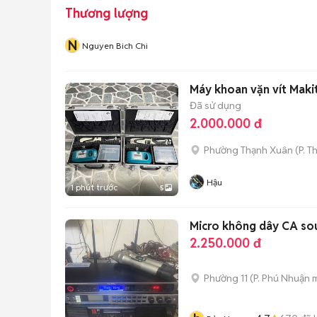
Thương lượng
N
Nguyen Bich Chi
Máy khoan vặn vít Maki
Đã sử dụng
2.000.000 đ
Phường Thạnh Xuân
(
P. T
Hậu
1 phút trước
5
Micro không dây CA so
2.250.000 đ
Phường 11
(
P. Phú Nhuận
m