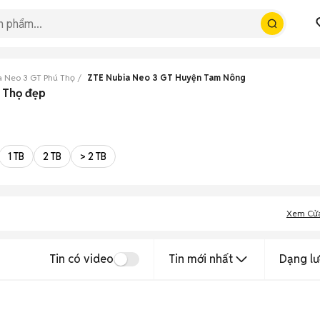
a Neo 3 GT Phú Thọ
ZTE Nubia Neo 3 GT Huyện Tam Nông
 Thọ đẹp
1 TB
2 TB
> 2 TB
Xem Cử
Tin có video
Tin mới nhất
Dạng lư