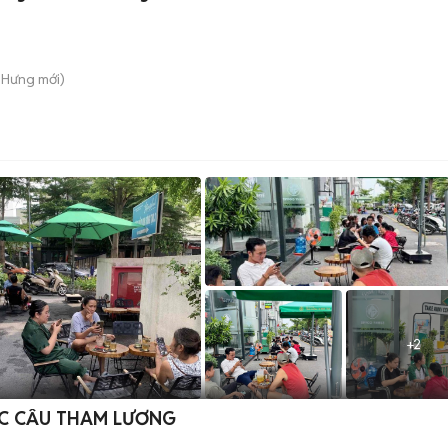
h Hưng
mới)
+
2
ỰC CẦU THAM LƯƠNG