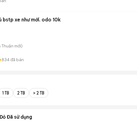
bán
ủ bstp xe như mới. odo 10k
n Thuận
mới)
834
đã bán
1 TB
2 TB
> 2 TB
Đỏ Đã sử dụng