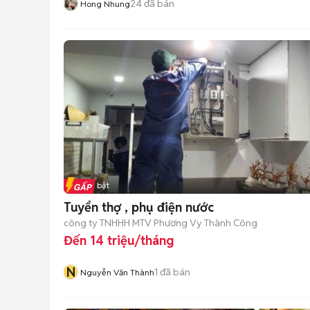
24
đã bán
Hong Nhung
Tin nổi bật
Tuyển thợ , phụ điện nước
công ty TNHHH MTV Phương Vy Thành Công
Đến 14 triệu/tháng
N
1
đã bán
Nguyễn Văn Thành