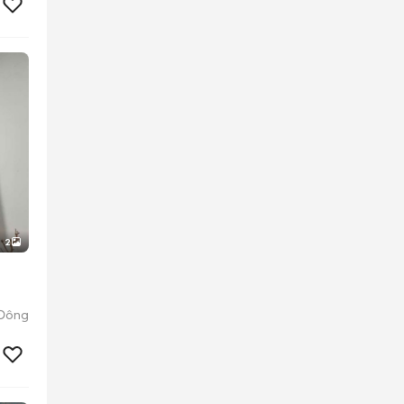
2
 Đông