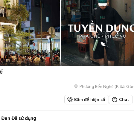
ế
Phường Bến Nghé
(
P. Sài Gò
Bấm để hiện số
Chat
 Đen Đã sử dụng