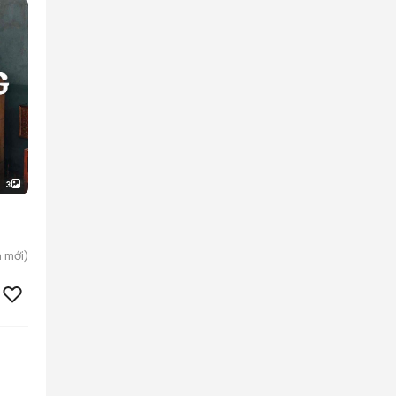
3
n
mới)