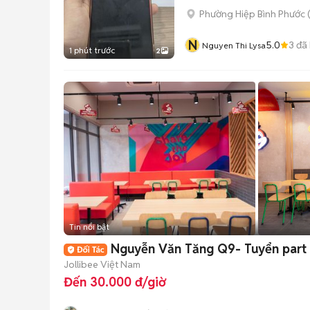
Phường Hiệp Bình Phước 
N
5.0
3
đã
Nguyen Thi Lysa
1 phút trước
2
Tin nổi bật
Nguyễn Văn Tăng Q9- Tuyển part 
Jollibee Việt Nam
Đến 30.000 đ/giờ