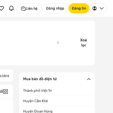
Đăng nhập
Đăng tin
Liên hệ
Xoá
lọc
a hàng
Mua bán đồ điện tử
Thành phố Việt Trì
ới
Huyện Cẩm Khê
Huyện Đoan Hùng