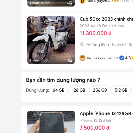
b
4.7
670
đã 
Bảo Nguyen
1 phút trước
6
Cub 50cc 2023 chính ch
2023
Xe số
Đã sử dụng
11.300.000 đ
Phường Bình Thuận
(
P. Tâ
4.5
Xe Trả Góp Hiếu CT
1 phút trước
11
Bạn cần tìm
dung lượng
nào ?
Dung lượng:
64 GB
128 GB
256 GB
512 GB
Apple iPhone 13 128GB 
iPhone 13
128 GB
7.500.000 đ