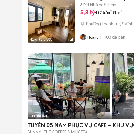
3 PN
Nhà ngõ, hẻm
5,8 tỷ
187 tr/m²
31 m²
Phường Thanh Trì
(
P. Vĩn
103
đã bán
Hoàng Tín
42 giây trước
4
Tin nổi bật
TUYỂN 05 NAM PHỤC VỤ CAFE – KHU V
SUNNY_ THE COFFEE & MILK TEA