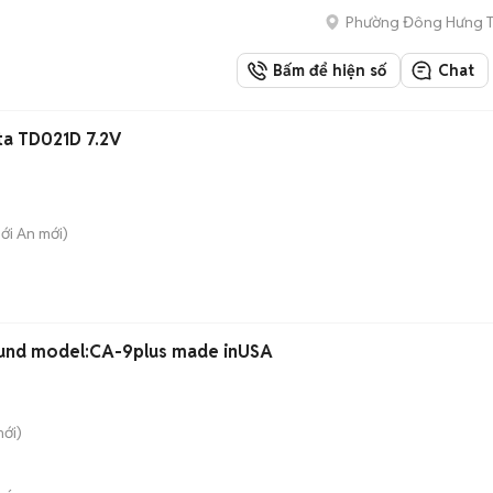
Phường Đông Hưng 
Bấm để hiện số
Chat
ta TD021D 7.2V
hới An
mới)
und model:CA-9plus made inUSA
ới)