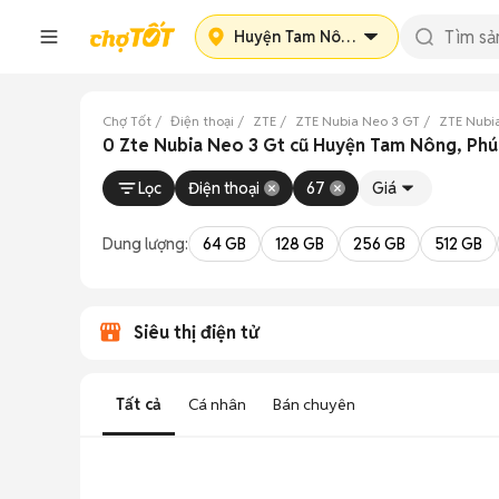
Huyện Tam Nông
Chợ Tốt
Điện thoại
ZTE
ZTE Nubia Neo 3 GT
ZTE Nubi
0 Zte Nubia Neo 3 Gt cũ Huyện Tam Nông, Phú
Lọc
Điện thoại
67
Giá
Dung lượng:
64 GB
128 GB
256 GB
512 GB
Siêu thị điện tử
Tất cả
Cá nhân
Bán chuyên