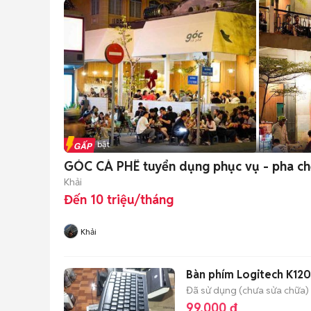
Tin nổi bật
GÓC CÀ PHÊ tuyển dụng phục vụ - pha ch
Khải
Đến 10 triệu/tháng
Khải
Bàn phím Logitech K120
Đã sử dụng (chưa sửa chữa)
99.000 đ