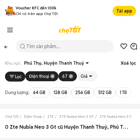
Voucher KFC đến 100k
Tải app
Chỉ có trên app Chợ Tốt
Khu vực:
Phú Thọ, Huyện Thanh Thuỷ
Xoá lọc
Điện thoại
67
Giá
Lọc
Dung lượng:
64 GB
128 GB
256 GB
512 GB
1 TB
2 
Chợ Tốt
Điện thoại
ZTE
ZTE Nubia Neo 3 GT
ZTE Nubia Neo 3 GT Ph
0 Zte Nubia Neo 3 Gt cũ Huyện Thanh Thuỷ, Phú Thọ đẹp