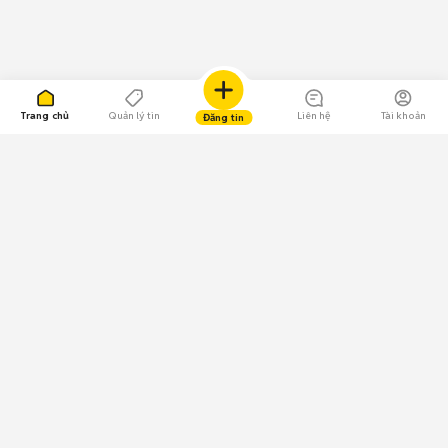
Trang chủ
Quản lý tin
Liên hệ
Tài khoản
Đăng tin
109.000 Bình chọn
Tải ứng dụng Chợ Tốt
Về Chợ Tốt
Quy chế sàn
Chính sách bảo mật
Giải quyết tranh chấp
CÔNG TY TNHH CHỢ TỐT - Người đại diện theo pháp luật:
Nguyễn Trọng Tấn; GPDKKD: 0312120782 do Sở KH & ĐT TP.HCM cấp ngày
11/01/2013;