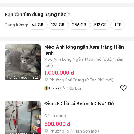
Bạn cần tìm
dung lượng
nào ?
Dung lượng:
64 GB
128 GB
256 GB
512 GB
1 TB
2 
Mèo Anh lông ngắn Xám trắng Hiền
lành
Mèo Anh Lông Ngắn
Mèo nhỏ (dưới 1 năm
tuổi)
1.000.000 đ
1 phút trước
5
Phường Phú Trung
(
P. Tân Phú
mới)
t
1
đã bán
Thanh Đỗ
Đèn LED hồ cá Belos 5D No1 Đỏ
Đã sử dụng
500.000 đ
Phường 15
(
P. Tân Sơn
mới)
1 phút trước