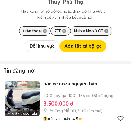
Thuỷ, Phú Thọ
Hãy xóa một số bộ lọc hoặc thay đổi khu vực tìm 
kiếm để xem nhiều kết quả hơn
Điện thoại
ZTE
Nubia Neo 3 GT
Đổi khu vực
Xóa tất cả bộ lọc
Tin đăng mới
bán xe noza nguyên bản
2013
Tay ga
100 - 175 cc
Đã sử dụng
3.500.000 đ
Phường Mễ Trì
(
P. Từ Liêm
mới)
34 giây trước
2
T
4.5
Trần Văn Tuấn