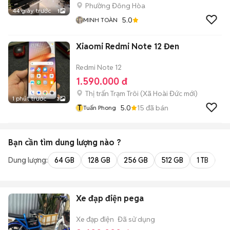
Phường Đông Hòa
44 giây trước
1
5.0
MINH TOÀN
Xiaomi Redmi Note 12 Đen
Redmi Note 12
1.590.000 đ
Thị trấn Trạm Trôi
(
Xã Hoài Đức
mới)
1 phút trước
3
T
5.0
15
đã bán
Tuấn Phong
Bạn cần tìm
dung lượng
nào ?
Dung lượng:
64 GB
128 GB
256 GB
512 GB
1 TB
2 
Xe đạp điện pega
Xe đạp điện
Đã sử dụng