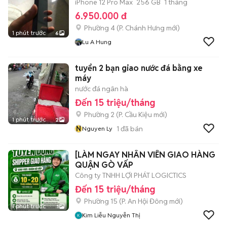
iPhone 12 Pro Max
256 GB
1 tháng
6.950.000 đ
Phường 4
(
P. Chánh Hưng
mới)
1 phút trước
6
Lu A Hung
tuyển 2 bạn giao nước đá bằng xe
máy
nước đá ngân hà
Đến 15 triệu/tháng
Phường 2
(
P. Cầu Kiệu
mới)
1 phút trước
2
N
1
đã bán
Nguyen Ly
[LÀM NGAY NHÂN VIÊN GIAO HÀNG
QUẬN GÒ VẤP
Công ty TNHH LỢI PHÁT LOGICTICS
Đến 15 triệu/tháng
Phường 15
(
P. An Hội Đông
mới)
1 phút trước
1
Kim Liễu Nguyễn Thị