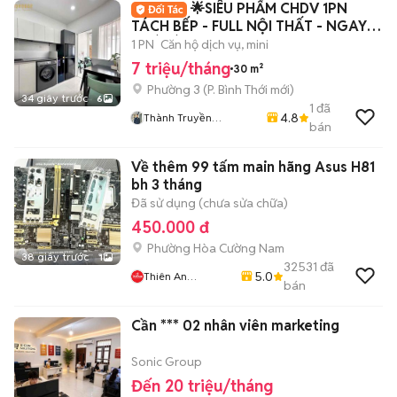
🌟SIÊU PHẨM CHDV 1PN
TÁCH BẾP - FULL NỘI THẤT - NGAY
HOÀ BÌNH - Q11🌟
1 PN
Căn hộ dịch vụ, mini
7 triệu/tháng
30 m²
Phường 3
(
P. Bình Thới
mới)
34 giây trước
6
1
đã
4.8
Thành Truyền
bán
HiFriendz
Về thêm 99 tấm main hãng Asus H81
bh 3 tháng
Đã sử dụng (chưa sửa chữa)
450.000 đ
Phường Hòa Cường Nam
38 giây trước
1
32531
đã
5.0
Thiên An
bán
Computer
Cần *** 02 nhân viên marketing
Sonic Group
Đến 20 triệu/tháng