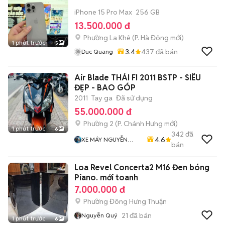
iPhone 15 Pro Max
256 GB
13.500.000 đ
Phường La Khê
(
P. Hà Đông
mới)
1 phút trước
5
3.4
437
đã bán
Duc Quang
Air Blade THÁI FI 2011 BSTP - SIÊU
ĐẸP - BAO GÓP
2011
Tay ga
Đã sử dụng
55.000.000 đ
Phường 2
(
P. Chánh Hưng
mới)
1 phút trước
6
342
đã
4.6
XE MÁY NGUYỄN
bán
MINH SƠN
Loa Revel Concerta2 M16 Đen bóng
Piano. mới toanh
7.000.000 đ
Phường Đông Hưng Thuận
21
đã bán
Nguyễn Quý
1 phút trước
6