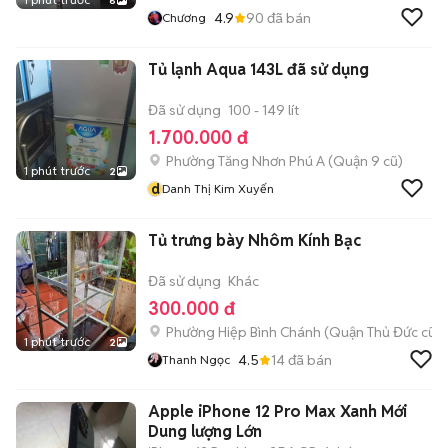
6
4.9
90
đã bán
Chương
Tủ lạnh Aqua 143L đã sử dụng
Đã sử dụng
100 - 149 lít
1.700.000 đ
Phường Tăng Nhơn Phú A (Quận 9 cũ)
1 phút trước
2
d
Danh Thị Kim Xuyến
Tủ trưng bày Nhôm Kính Bạc
Đã sử dụng
Khác
300.000 đ
Phường Hiệp Bình Chánh (Quận Thủ Đức cũ)
1 phút trước
2
4.5
14
đã bán
Thanh Ngọc
Apple iPhone 12 Pro Max Xanh Mới
Dung lượng Lớn