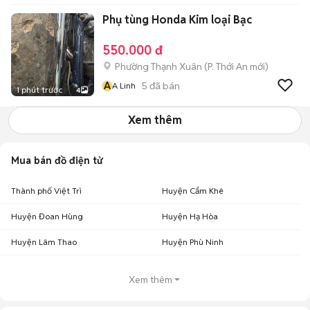
Phụ tùng Honda Kim loại Bạc
550.000 đ
Phường Thạnh Xuân
(
P. Thới An
mới)
A
5
đã bán
A Linh
1 phút trước
4
Xem thêm
Mua bán đồ điện tử
Thành phố Việt Trì
Huyện Cẩm Khê
Huyện Đoan Hùng
Huyện Hạ Hòa
Huyện Lâm Thao
Huyện Phù Ninh
Xem thêm