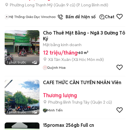
Phường Long Thạnh Mỹ (Quận 9 cũ)
(
P. Long Bình
mới)
Bấm để hiện số
Chat
Hệ Thống Giáo Dục Vinschool
Cho Thuê Mặt Bằng - Ngã 3 Đường Tô
Ký
Mặt bằng kinh doanh
12 triệu/tháng
60 m²
Xã Tân Xuân
(
Xã Hóc Môn
mới)
1 phút trước
4
Quỳnh Hoa
CAFE THỨC CẦN TUYỂN NHÂN Viên
Thương lượng
Phường Bình Trưng Tây (Quận 2 cũ)
Minh Tiến
1 phút trước
3
15promax 256gb Full cn