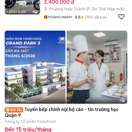
3.400.000 đ
Phường Hiệp Thành
(
P. Tân Thới Hiệp
mới)
1 phút trước
4
H
4.8
2190
đã bán
HOÀNG MẠNH
Tin nổi bật
2
Tuyển bếp chính nội bộ căn - tin trường học
Quận 9
Công ty Cổ phần Vinschool
Đến 15 triệu/tháng