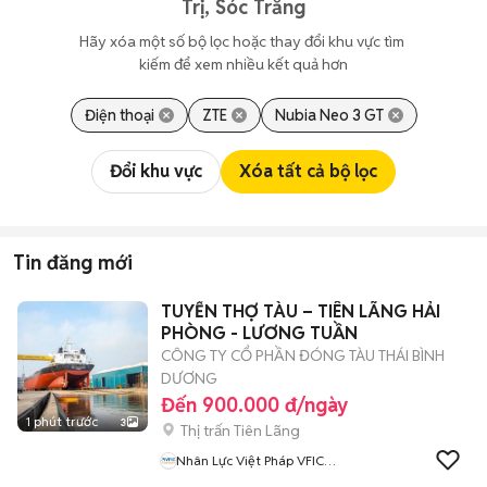
Trị, Sóc Trăng
Hãy xóa một số bộ lọc hoặc thay đổi khu vực tìm 
kiếm để xem nhiều kết quả hơn
Điện thoại
ZTE
Nubia Neo 3 GT
Đổi khu vực
Xóa tất cả bộ lọc
Tin đăng mới
TUYỂN THỢ TÀU – TIÊN LÃNG HẢI
PHÒNG - LƯƠNG TUẦN
CÔNG TY CỔ PHẦN ĐÓNG TÀU THÁI BÌNH
DƯƠNG
Đến 900.000 đ/ngày
1 phút trước
3
Thị trấn Tiên Lãng
Nhân Lực Việt Pháp VFIC
Manpower