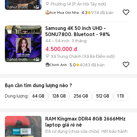
Phường 14
(
P. An Hội Tây
mới)
1 phút trước
5
4.3
974
đã bán
Ace Mua Goi Nha
Samsung 4K 50 inch UHD -
50NU7800. Bluetoot - 98%
44 – 54 inch
3 tháng
4.500.000 đ
Xã Trung Chánh
(
Xã Bà Điểm
mới)
1 phút trước
6
5.0
4083
đã bán
Chinh Anh
Bạn cần tìm
dung lượng
nào ?
Dung lượng:
64 GB
128 GB
256 GB
512 GB
1 TB
2 
RAM Kingmax DDR4 8GB 2666MHz
laptop giá rẻ nè
Đã sử dụng (chưa sửa chữa)
Hết bảo hành