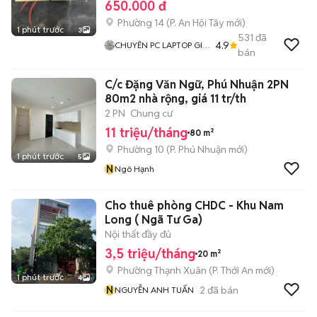
650.000 đ
Phường 14
(
P. An Hội Tây
mới)
1 phút trước
3
531
đã
4.9
CHUYÊN PC LAPTOP GIÁ
bán
RẺ
C/c Đặng Văn Ngữ, Phú Nhuận 2PN
80m2 nhà rộng, giá 11 tr/th
2 PN
Chung cư
11 triệu/tháng
80 m²
Phường 10
(
P. Phú Nhuận
mới)
1 phút trước
5
N
Ngô Hạnh
Cho thuê phòng CHDC - Khu Nam
Long ( Ngã Tư Ga)
Nội thất đầy đủ
3,5 triệu/tháng
20 m²
Phường Thạnh Xuân
(
P. Thới An
mới)
1 phút trước
4
N
2
đã bán
NGUYỄN ANH TUẤN