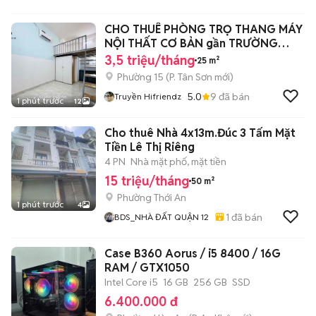
CHO THUÊ PHÒNG TRỌ THANG MÁY
NỘI THẤT CƠ BẢN gần TRƯỜNG
CHINH
3,5 triệu/tháng
25 m²
Phường 15
(
P. Tân Sơn
mới)
5.0
9
đã bán
Truyền Hifriendz
1 phút trước
12
Cho thuê Nhà 4x13m.Đúc 3 Tấm Mặt
Tiền Lê Thị Riêng
4 PN
Nhà mặt phố, mặt tiền
15 triệu/tháng
50 m²
Phường Thới An
1 phút trước
4
1
đã bán
BDS_NHÀ ĐẤT QUẬN 12
Case B360 Aorus / i5 8400 / 16G
RAM / GTX1050
Intel Core i5
16 GB
256 GB
SSD
6.400.000 đ