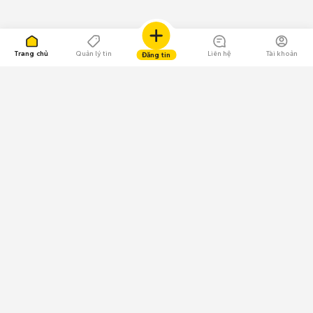
Trang chủ
Quản lý tin
Liên hệ
Tài khoản
Đăng tin
109.000 Bình chọn
Tải ứng dụng Chợ Tốt
Về Chợ Tốt
Quy chế sàn
Chính sách bảo mật
Giải quyết tranh chấp
CÔNG TY TNHH CHỢ TỐT - Người đại diện theo pháp luật:
Nguyễn Trọng Tấn; GPDKKD: 0312120782 do Sở KH & ĐT TP.HCM cấp ngày
11/01/2013;
GPMXH: 185/GP-BTTTT do Bộ Thông tin và Truyền thông
cấp ngày 09/07/2024 - Chịu trách nhiệm