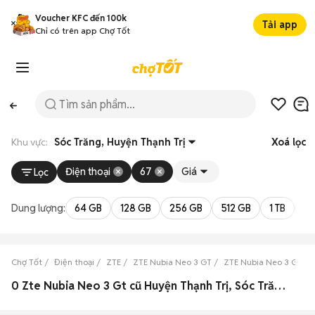
Voucher KFC đến 100k
Tải app
Chỉ có trên app Chợ Tốt
Khu vực:
Sóc Trăng, Huyện Thạnh Trị
Xoá lọc
Điện thoại
67
Giá
Lọc
Dung lượng:
64 GB
128 GB
256 GB
512 GB
1 TB
2 
Chợ Tốt
Điện thoại
ZTE
ZTE Nubia Neo 3 GT
ZTE Nubia Neo 3 GT Só
0 Zte Nubia Neo 3 Gt cũ Huyện Thạnh Trị, Sóc Trăng đẹp