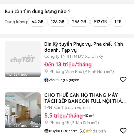
Bạn cần tìm
dung lượng
nào ?
Dung lượng:
64 GB
128 GB
256 GB
512 GB
1 TB
2 
Dìn Ký tuyển Phục vụ, Pha chế, Kinh
doanh, Tạp vụ
Công ty TNHH TM DV XD Dìn Ký
Đến 13 triệu/tháng
Phường Vĩnh Phú
(
P. Bình Hòa
mới)
1 phút trước
Văn Hùng Nguyễn
CHO THUÊ CĂN HỘ THANG MÁY
TÁCH BẾP BANCON FULL NỘI THẤT
tại TÂN SƠN
1 PN
Căn hộ dịch vụ, mini
5,5 triệu/tháng
40 m²
Phường 15
(
P. Tân Sơn
mới)
1 phút trước
10
5.0
9
đã bán
Truyền Hifriendz