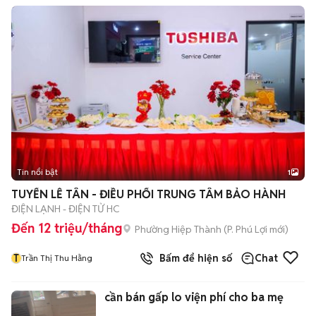
Tin nổi bật
1
TUYỂN LỄ TÂN - ĐIỀU PHỐI TRUNG TÂM BẢO HÀNH
ĐIỆN LẠNH - ĐIỆN TỬ HC
Đến 12 triệu/tháng
Phường Hiệp Thành
(
P. Phú Lợi
mới)
T
Bấm để hiện số
Chat
Trần Thị Thu Hằng
cần bán gấp lo viện phí cho ba mẹ