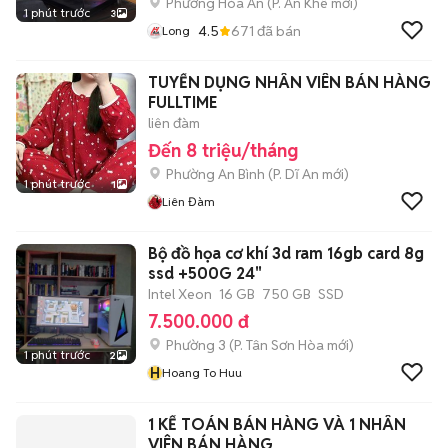
Phường Hòa An
(
P. An Khê
mới)
1 phút trước
3
4.5
671
đã bán
Long
TUYỂN DỤNG NHÂN VIÊN BÁN HÀNG
FULLTIME
liên đàm
Đến 8 triệu/tháng
Phường An Bình
(
P. Dĩ An
mới)
1 phút trước
1
Liên Đàm
Bộ đồ họa cơ khí 3d ram 16gb card 8g
ssd +500G 24"
Intel Xeon
16 GB
750 GB
SSD
7.500.000 đ
Phường 3
(
P. Tân Sơn Hòa
mới)
1 phút trước
2
H
Hoang To Huu
1 KẾ TOÁN BÁN HÀNG VÀ 1 NHÂN
VIÊN BÁN HÀNG