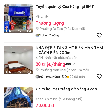
Tuyển quản Lý Cửa hàng tại BMT
Vinamilk
Thương lượng
Phường Ea Tam
(
P. Ea Kao
mới)
1 phút trước
1
Trường Trường
NHÀ ĐẸP 2 TẦNG MT BIỂN MÂN THÁI
- CÁCH BIỂN 200m
4 PN
Nhà mặt phố, mặt tiền
20 triệu/tháng
100 m²
Phường Mân Thái
(
P. Sơn Trà
mới)
1 phút trước
8
5.0
22
đã bán
Hiển Hoa Hồng
Chim bổi Mặt trắng đít vàng 3 con
Khác
Chim lớn (từ 3 tháng tuổi)
70.000 đ