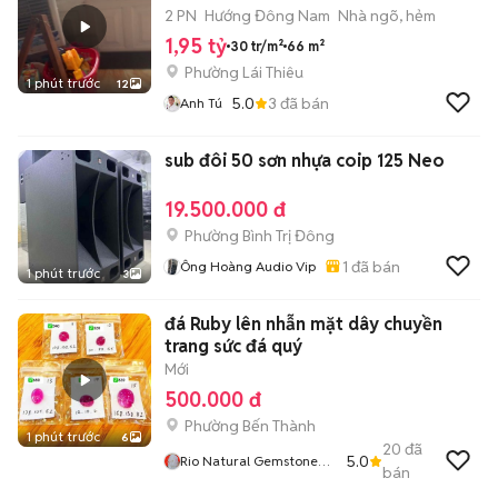
2 PN
Hướng Đông Nam
Nhà ngõ, hẻm
1,95 tỷ
30 tr/m²
66 m²
Phường Lái Thiêu
1 phút trước
12
5.0
3
đã bán
Anh Tú
sub đôi 50 sơn nhựa coip 125 Neo
19.500.000 đ
Phường Bình Trị Đông
1
đã bán
Ông Hoàng Audio Vip
1 phút trước
3
đá Ruby lên nhẫn mặt dây chuyền
trang sức đá quý
Mới
500.000 đ
Phường Bến Thành
1 phút trước
6
20
đã
5.0
Rio Natural Gemstone
bán
Jewelry