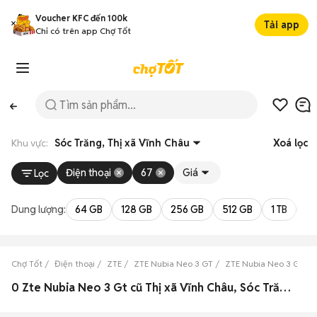
Voucher KFC đến 100k
Tải app
Chỉ có trên app Chợ Tốt
Khu vực:
Sóc Trăng, Thị xã Vĩnh Châu
Xoá lọc
Điện thoại
67
Giá
Lọc
Dung lượng:
64 GB
128 GB
256 GB
512 GB
1 TB
2 
Chợ Tốt
Điện thoại
ZTE
ZTE Nubia Neo 3 GT
ZTE Nubia Neo 3 GT Só
0 Zte Nubia Neo 3 Gt cũ Thị xã Vĩnh Châu, Sóc Trăng đẹp