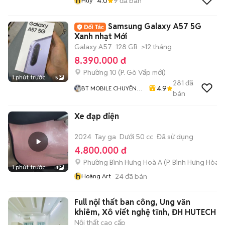
h
4.0
9
đã bán
Huy
Samsung Galaxy A57 5G
Xanh nhạt Mới
Galaxy A57
128 GB
>12 tháng
8.390.000 đ
Phường 10
(
P. Gò Vấp
mới)
1 phút trước
5
281
đã
4.9
BT MOBILE CHUYÊN
bán
IPHONE VÀ ANDROID
GIÁ RẺ
Xe đạp điện
2024
Tay ga
Dưới 50 cc
Đã sử dụng
4.800.000 đ
Phường Bình Hưng Hoà A
(
P. Bình Hưng Hòa
m
1 phút trước
4
h
24
đã bán
Hoàng Art
Full nội thất ban công, Ung văn
khiêm, Xô viết nghệ tĩnh, ĐH HUTECH
Nội thất cao cấp