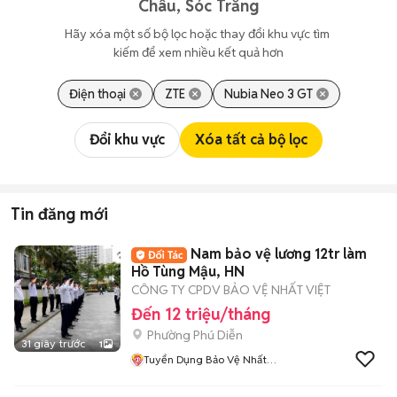
Châu, Sóc Trăng
Hãy xóa một số bộ lọc hoặc thay đổi khu vực tìm 
kiếm để xem nhiều kết quả hơn
Điện thoại
ZTE
Nubia Neo 3 GT
Đổi khu vực
Xóa tất cả bộ lọc
Tin đăng mới
Nam bảo vệ lương 12tr làm
Hồ Tùng Mậu, HN
CÔNG TY CPDV BẢO VỆ NHẤT VIỆT
Đến 12 triệu/tháng
Phường Phú Diễn
31 giây trước
1
Tuyển Dụng Bảo Vệ Nhất
Việt