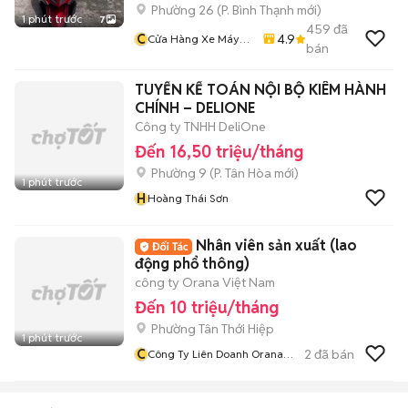
Phường 26
(
P. Bình Thạnh
mới)
1 phút trước
7
459
đã
C
4.9
Cửa Hàng Xe Máy
bán
Văn Vũ
TUYỂN KẾ TOÁN NỘI BỘ KIÊM HÀNH
CHÍNH – DELIONE
Công ty TNHH DeliOne
Đến 16,50 triệu/tháng
Phường 9
(
P. Tân Hòa
mới)
1 phút trước
H
Hoàng Thái Sơn
Nhân viên sản xuất (lao
động phổ thông)
công ty Orana Việt Nam
Đến 10 triệu/tháng
Phường Tân Thới Hiệp
1 phút trước
C
2
đã bán
Công Ty Liên Doanh Orana
Vietnam