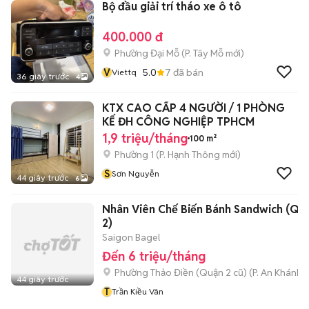
Bộ đầu giải trí tháo xe ô tô
400.000 đ
Phường Đại Mỗ
(
P. Tây Mỗ
mới)
V
5.0
7
đã bán
Viettq
36 giây trước
4
KTX CAO CẤP 4 NGƯỜI / 1 PHÒNG
KẾ ĐH CÔNG NGHIỆP TPHCM
1,9 triệu/tháng
100 m²
Phường 1
(
P. Hạnh Thông
mới)
S
Sơn Nguyễn
44 giây trước
6
Nhân Viên Chế Biến Bánh Sandwich (Qu
2)
Saigon Bagel
Đến 6 triệu/tháng
Phường Thảo Điền (Quận 2 cũ)
(
P. An Khánh
m
44 giây trước
T
Trần Kiều Vân