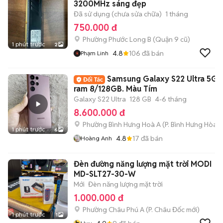
3200MHz sáng đẹp
Đã sử dụng (chưa sửa chữa)
1 tháng
750.000 đ
Phường Phước Long B (Quận 9 cũ)
1 phút trước
2
4.8
106
đã bán
Phạm Linh
Samsung Galaxy S22 Ultra 5G
ram 8/128GB. Màu Tím
Galaxy S22 Ultra
128 GB
4-6 tháng
8.600.000 đ
Phường Bình Hưng Hoà A
(
P. Bình Hưng Hòa
m
1 phút trước
6
4.8
17
đã bán
Hoàng Anh
Đèn đường năng lượng mặt trời MODI
MD-SLT27-30-W
Mới
Đèn năng lượng mặt trời
1.000.000 đ
Phường Châu Phú A
(
P. Châu Đốc
mới)
1 phút trước
1