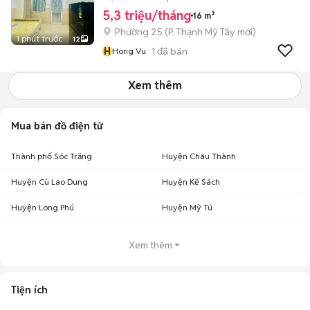
5,3 triệu/tháng
16 m²
Phường 25
(
P. Thạnh Mỹ Tây
mới)
1 phút trước
12
H
1
đã bán
Hong Vu
Xem thêm
Mua bán đồ điện tử
Thành phố Sóc Trăng
Huyện Châu Thành
Huyện Cù Lao Dung
Huyện Kế Sách
Huyện Long Phú
Huyện Mỹ Tú
Xem thêm
Tiện ích