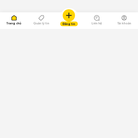
Trang chủ
Quản lý tin
Liên hệ
Tài khoản
Đăng tin
109.000 Bình chọn
Tải ứng dụng Chợ Tốt
Về Chợ Tốt
Quy chế sàn
Chính sách bảo mật
Giải quyết tranh chấp
CÔNG TY TNHH CHỢ TỐT - Người đại diện theo pháp luật:
Nguyễn Trọng Tấn; GPDKKD: 0312120782 do Sở KH & ĐT TP.HCM cấp ngày
11/01/2013;
GPMXH: 185/GP-BTTTT do Bộ Thông tin và Truyền thông
cấp ngày 09/07/2024 - Chịu trách nhiệm