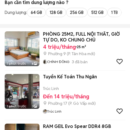
Bạn cần tìm
dung lượng
nào ?
Dung lượng:
64 GB
128 GB
256 GB
512 GB
1 TB
2 
PHÒNG 25M2, FULL NỘI THẤT, GIỜ
TỰ DO, KO CHUNG CHỦ
4 triệu/tháng
25 m²
Phường 9
(
P. Tân Hòa
mới)
3
đã bán
CHÍNH ĐÔNG
1 phút trước
6
Tuyển Kế Toán Thu Ngân
Trúc Linh
Đến 14 triệu/tháng
Phường 17
(
P. Gò Vấp
mới)
1 phút trước
3
Trúc Linh
RAM GEIL Evo Spear DDR4 8GB