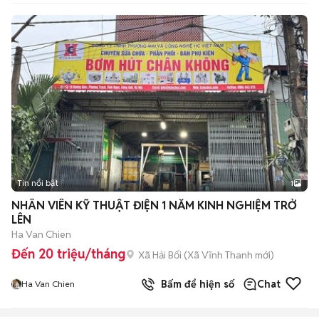
Tin nổi bật
1
NHÂN VIÊN KỸ THUẬT ĐIỆN 1 NĂM KINH NGHIỆM TRỞ
LÊN
Ha Van Chien
Đến 20 triệu/tháng
Xã Hải Bối
(
Xã Vĩnh Thanh
mới)
Bấm để hiện số
Chat
Ha Van Chien