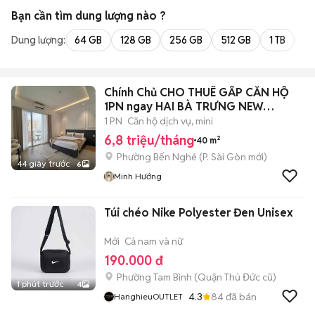
Bạn cần tìm
dung lượng
nào ?
Dung lượng:
64 GB
128 GB
256 GB
512 GB
1 TB
2 
Chính Chủ CHO THUÊ GẤP CĂN HỘ
1PN ngay HAI BÀ TRƯNG NEW
LUXURY
1 PN
Căn hộ dịch vụ, mini
6,8 triệu/tháng
40 m²
Phường Bến Nghé
(
P. Sài Gòn
mới)
44 giây trước
6
Minh Hướng
Túi chéo Nike Polyester Đen Unisex
Mới
Cả nam và nữ
190.000 đ
Phường Tam Bình (Quận Thủ Đức cũ)
1 phút trước
4
4.3
84
đã bán
HanghieuOUTLET