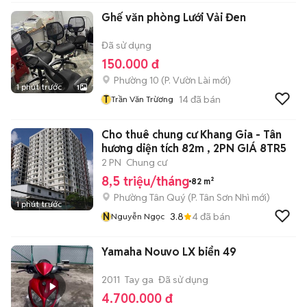
Ghế văn phòng Lưới Vải Đen
Đã sử dụng
150.000 đ
Phường 10
(
P. Vườn Lài
mới)
1 phút trước
1
T
14
đã bán
Trần Văn Trừơng
Cho thuê chung cư Khang Gia - Tân
hương diện tích 82m , 2PN GIÁ 8TR5
2 PN
Chung cư
8,5 triệu/tháng
82 m²
Phường Tân Quý
(
P. Tân Sơn Nhì
mới)
1 phút trước
N
3.8
4
đã bán
Nguyễn Ngọc
Yamaha Nouvo LX biển 49
2011
Tay ga
Đã sử dụng
4.700.000 đ