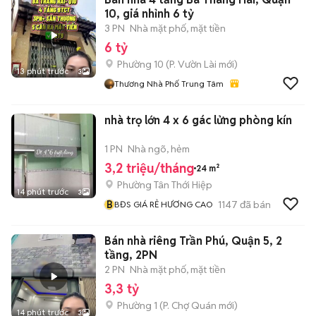
10, giá nhỉnh 6 tỷ
3 PN
Nhà mặt phố, mặt tiền
6 tỷ
Phường 10
(
P. Vườn Lài
mới)
13 phút trước
3
Thương Nhà Phố Trung Tâm
nhà trọ lớn 4 x 6 gác lửng phòng kín
1 PN
Nhà ngõ, hẻm
3,2 triệu/tháng
24 m²
Phường Tân Thới Hiệp
14 phút trước
3
B
1147
đã bán
BĐS GIÁ RẺ HƯƠNG CAO
Bán nhà riêng Trần Phú, Quận 5, 2
tầng, 2PN
2 PN
Nhà mặt phố, mặt tiền
3,3 tỷ
Phường 1
(
P. Chợ Quán
mới)
14 phút trước
3