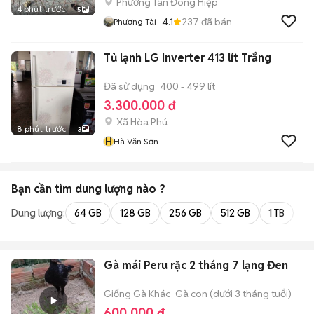
Phường Tân Đông Hiệp
4 phút trước
5
4.1
237
đã bán
Phương Tài
Tủ lạnh LG Inverter 413 lít Trắng
Đã sử dụng
400 - 499 lít
3.300.000 đ
Xã Hòa Phú
8 phút trước
3
H
Hà Văn Sơn
Bạn cần tìm
dung lượng
nào ?
Dung lượng:
64 GB
128 GB
256 GB
512 GB
1 TB
2 
Gà mái Peru rặc 2 tháng 7 lạng Đen
Giống Gà Khác
Gà con (dưới 3 tháng tuổi)
600.000 đ