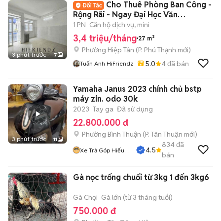
Cho Thuê Phòng Ban Công -
Rộng Rãi - Ngay Đại Học Văn
Hiến,Đầm Sen
1 PN
Căn hộ dịch vụ, mini
3,4 triệu/tháng
27 m²
Phường Hiệp Tân
(
P. Phú Thạnh
mới)
3 phút trước
7
5.0
4
đã bán
Tuấn Anh HiFriendz
Yamaha Janus 2023 chính chủ bstp
máy zin. odo 30k
2023
Tay ga
Đã sử dụng
22.800.000 đ
Phường Bình Thuận
(
P. Tân Thuận
mới)
3 phút trước
11
834
đã
4.5
Xe Trả Góp Hiếu
bán
CT
Gà nọc trống chuối từ 3kg 1 đến 3kg6
Gà Chọi
Gà lớn (từ 3 tháng tuổi)
750.000 đ