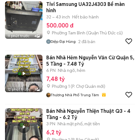
Tivi Samsung UA32J4303 Bể màn
hình
32 – 43 inch
Hết bảo hành
500.000 đ
Phường Tam Bình (Quận Thủ Đức cũ)
11 phút trước
4
2
đã bán
Diệp Đại Hùng
Bán Nhà Hẻm Nguyễn Văn Cừ Quận 5,
5 Tầng - 7.48 Tỷ
6 PN
Nhà ngõ, hẻm
7,48 tỷ
Phường 1
(
P. Chợ Quán
mới)
12 phút trước
3
Thương Nhà Phố Trung Tâm
Bán Nhà Nguyễn Thiện Thuật Q3 - 4
Tầng - 6.2 Tỷ
3 PN
Nhà mặt phố, mặt tiền
6,2 tỷ
Phường 1
(
P. Bàn Cờ
mới)