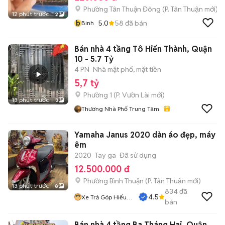
Phường Tân Thuận Đông
(
P. Tân Thuận
mới)
12 phút trước
2
b
5.0
58
đã bán
Binh
Bán nhà 4 tầng Tô Hiến Thành, Quận
10 - 5.7 Tỷ
4 PN
Nhà mặt phố, mặt tiền
5,7 tỷ
Phường 1
(
P. Vườn Lài
mới)
13 phút trước
3
Thương Nhà Phố Trung Tâm
Yamaha Janus 2020 dàn áo đẹp, máy
êm
2020
Tay ga
Đã sử dụng
12.500.000 đ
Phường Bình Thuận
(
P. Tân Thuận
mới)
13 phút trước
8
834
đã
4.5
Xe Trả Góp Hiếu
bán
CT
Bán nhà 4 tầng Ba Tháng Hai, Quận