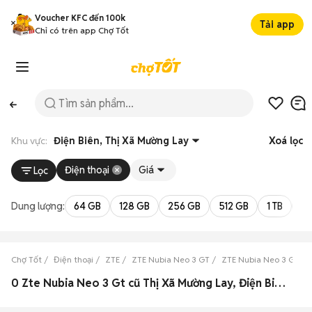
Voucher KFC đến 100k
Tải app
Chỉ có trên app Chợ Tốt
Khu vực:
Điện Biên, Thị Xã Mường Lay
Xoá lọc
Điện thoại
Giá
Lọc
Dung lượng:
64 GB
128 GB
256 GB
512 GB
1 TB
2 
Chợ Tốt
Điện thoại
ZTE
ZTE Nubia Neo 3 GT
ZTE Nubia Neo 3 GT Đi
0 Zte Nubia Neo 3 Gt cũ Thị Xã Mường Lay, Điện Biên đẹp