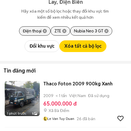
Lay, Điện Biên
Hãy xóa một số bộ lọc hoặc thay đổi khu vực tìm 
kiếm để xem nhiều kết quả hơn
Điện thoại
ZTE
Nubia Neo 3 GT
Đổi khu vực
Xóa tất cả bộ lọc
Tin đăng mới
Thaco Foton 2009 900kg Xanh
2009
< 1 tấn
Việt Nam
Đã sử dụng
65.000.000 đ
Xã Bà Điểm
1 phút trước
5
L
26
đã bán
Le Van Tuy Duan