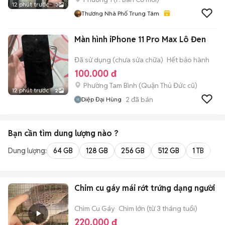
12 phút trước
3
Thương Nhà Phố Trung Tâm
Màn hình iPhone 11 Pro Max Lô Đen
Đã sử dụng (chưa sửa chữa)
Hết bảo hành
100.000 đ
Phường Tam Bình (Quận Thủ Đức cũ)
12 phút trước
2
2
đã bán
Diệp Đại Hùng
Bạn cần tìm
dung lượng
nào ?
Dung lượng:
64 GB
128 GB
256 GB
512 GB
1 TB
2 
Chim cu gáy mái rớt trứng dạng người
Chim Cu Gáy
Chim lớn (từ 3 tháng tuổi)
220.000 đ