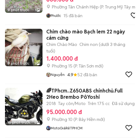
Phường Tân Chánh Hiệp
(
P. Trung Mỹ Tây
mới
9 phút trước
1
15
đã bán
Phước
Chim chào mào Bạch lem 22 ngày
cám cứng
Chim Chào Mào
Chim non (dưới 3 tháng
tuổi)
1.400.000 đ
9 phút trước
3
Phường 15
(
P. Tân Sơn
mới)
4.9
52
đã bán
Nguyễn
🌈TPhcm..Z650ABS chínhchủ.Full
2Heo Brembo PôYoshi
2018
Tay côn/Moto
Trên 175 cc
Đã sử dụng
95.000.000 đ
Phường 10
(
P. Bảy Hiền
mới)
10 phút trước
5
MotoGiáRẻTPHCM