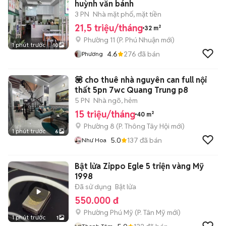
huỳnh văn bánh
3 PN
Nhà mặt phố, mặt tiền
21,5 triệu/tháng
32 m²
Phường 11
(
P. Phú Nhuận
mới)
1 phút trước
10
4.6
276
đã bán
Phương
💟 cho thuê nhà nguyên can full nội
thất 5pn 7wc Quang Trung p8
5 PN
Nhà ngõ, hẻm
15 triệu/tháng
40 m²
Phường 8
(
P. Thông Tây Hội
mới)
1 phút trước
6
5.0
137
đã bán
Như Hoa
Bật lửa Zippo Egle 5 triện vàng Mỹ
1998
Đã sử dụng
Bật lửa
550.000 đ
Phường Phú Mỹ
(
P. Tân Mỹ
mới)
1 phút trước
1