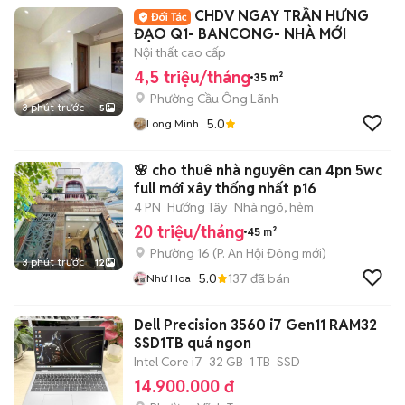
CHDV NGAY TRẦN HƯNG
ĐẠO Q1- BANCONG- NHÀ MỚI
Nội thất cao cấp
4,5 triệu/tháng
35 m²
Phường Cầu Ông Lãnh
3 phút trước
5
5.0
Long Minh
🌸 cho thuê nhà nguyên can 4pn 5wc
full mới xây thống nhất p16
4 PN
Hướng Tây
Nhà ngõ, hẻm
20 triệu/tháng
45 m²
Phường 16
(
P. An Hội Đông
mới)
3 phút trước
12
5.0
137
đã bán
Như Hoa
Dell Precision 3560 i7 Gen11 RAM32
SSD1TB quá ngon
Intel Core i7
32 GB
1 TB
SSD
14.900.000 đ