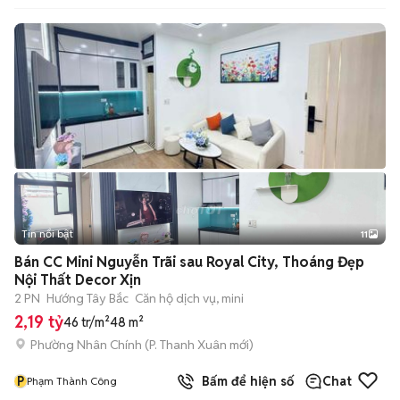
Tin nổi bật
11
+
2
Bán CC Mini Nguyễn Trãi sau Royal City, Thoáng Đẹp
Nội Thất Decor Xịn
2 PN
Hướng Tây Bắc
Căn hộ dịch vụ, mini
2,19 tỷ
46 tr/m²
48 m²
Phường Nhân Chính
(
P. Thanh Xuân
mới)
P
Bấm để hiện số
Chat
Phạm Thành Công