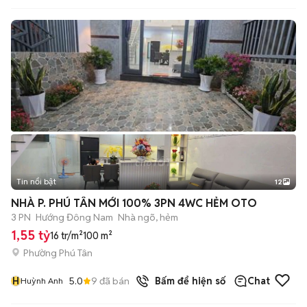
Tin nổi bật
12
+
2
NHÀ P. PHÚ TÂN MỚI 100% 3PN 4WC HẺM OTO
3 PN
Hướng Đông Nam
Nhà ngõ, hẻm
1,55 tỷ
16 tr/m²
100 m²
Phường Phú Tân
H
5.0
9
đã bán
Bấm để hiện số
Chat
Huỳnh Anh