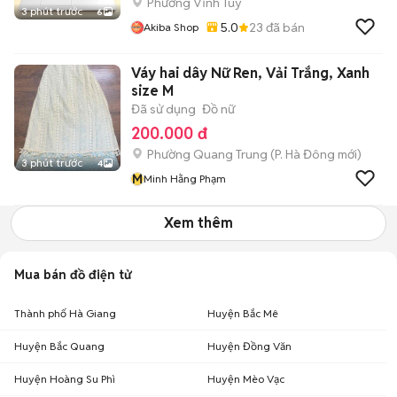
Phường Vĩnh Tuy
3 phút trước
6
5.0
23
đã bán
Akiba Shop
Váy hai dây Nữ Ren, Vải Trắng, Xanh
size M
Đã sử dụng
Đồ nữ
200.000 đ
Phường Quang Trung
(
P. Hà Đông
mới)
3 phút trước
4
M
Minh Hằng Phạm
Xem thêm
Mua bán đồ điện tử
Thành phố Hà Giang
Huyện Bắc Mê
Huyện Bắc Quang
Huyện Đồng Văn
Huyện Hoàng Su Phì
Huyện Mèo Vạc