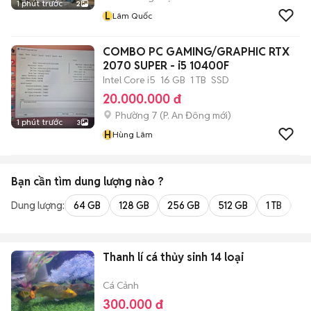
1 phút trước
2
L
Lâm Quốc
COMBO PC GAMING/GRAPHIC RTX
2070 SUPER - i5 10400F
Intel Core i5
16 GB
1 TB
SSD
20.000.000 đ
Phường 7
(
P. An Đông
mới)
1 phút trước
3
H
Hùng Lâm
Bạn cần tìm
dung lượng
nào ?
Dung lượng:
64 GB
128 GB
256 GB
512 GB
1 TB
2 
Thanh lí cá thủy sinh 14 loại
Cá Cảnh
300.000 đ