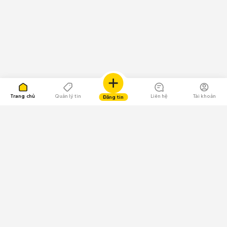
Trang chủ
Quản lý tin
Liên hệ
Tài khoản
Đăng tin
109.000 Bình chọn
Tải ứng dụng Chợ Tốt
Về Chợ Tốt
Quy chế sàn