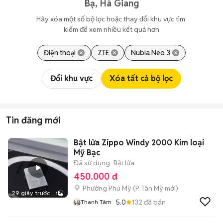
Bạ, Hà Giang
Hãy xóa một số bộ lọc hoặc thay đổi khu vực tìm 
kiếm để xem nhiều kết quả hơn
Điện thoại
ZTE
Nubia Neo 3
Đổi khu vực
Xóa tất cả bộ lọc
Tin đăng mới
Bật lửa Zippo Windy 2000 Kim loại
Mỹ Bạc
Đã sử dụng
Bật lửa
450.000 đ
Phường Phú Mỹ
(
P. Tân Mỹ
mới)
29 giây trước
1
5.0
132
đã bán
Thanh Tâm