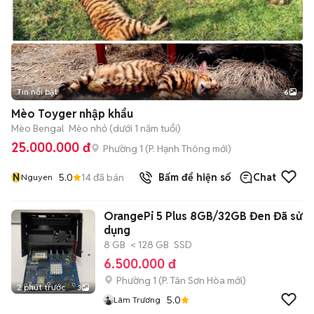
Tin nổi bật
6
+
2
Mèo Toyger nhập khẩu
Mèo Bengal
Mèo nhỏ (dưới 1 năm tuổi)
25.000.000 đ
Phường 1
(
P. Hạnh Thông
mới)
N
5.0
14
đã bán
Bấm để hiện số
Chat
Nguyen
OrangePi 5 Plus 8GB/32GB Đen Đã sử
dụng
8 GB
< 128 GB
SSD
6.500.000 đ
Phường 1
(
P. Tân Sơn Hòa
mới)
2 phút trước
3
5.0
Lâm Trương