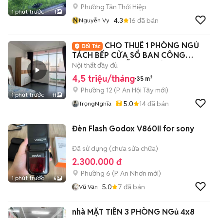
Phường Tân Thới Hiệp
1 phút trước
1
N
4.3
16
đã bán
Nguyễn Vy
CHO THUÊ 1 PHÒNG NGỦ
TÁCH BẾP CỬA SỔ BAN CÔNG
ĐƯỜNG NGUYỄN TƯ GIẢN
Nội thất đầy đủ
4,5 triệu/tháng
35 m²
Phường 12
(
P. An Hội Tây
mới)
1 phút trước
11
5.0
14
đã bán
TrọngNghĩa
Đèn Flash Godox V860II for sony
Đã sử dụng (chưa sửa chữa)
2.300.000 đ
Phường 6
(
P. An Nhơn
mới)
1 phút trước
5
5.0
7
đã bán
Vũ Vân
nhà MẶT TIỀN 3 PHÒNG NGủ 4x8