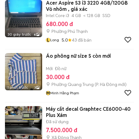
Acer Aspire S3 i3 3220 4GB/120GB
Vỏ nhôm , giá xác
Intel Core i3
4 GB
< 128 GB
SSD
680.000 đ
Phường Phú Thạnh
30 giây trước
6
L
5.0
43
đã bán
Long
Áo phông nữ size S còn mới
Mới
Đồ nữ
30.000 đ
Phường Quang Trung
(
P. Hà Đông
mới)
1 phút trước
3
M
Minh Hằng Phạm
Máy cắt decal Graphtec CE6000-40
Plus Xám
Đã sử dụng
7.500.000 đ
Xã Đông Thạnh