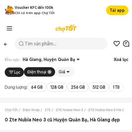
Voucher KFC đến 100k
Tải app
Chỉ có trên app Chợ Tốt
Khu vực:
Hà Giang, Huyện Quản Bạ
Xoá lọc
Điện thoại
Giá
Lọc
Dung lượng:
64 GB
128 GB
256 GB
512 GB
1 TB
2 
Chợ Tốt
Điện thoại
ZTE
ZTE Nubia Neo 3
ZTE Nubia Neo 3 Hà Giang
0 Zte Nubia Neo 3 cũ Huyện Quản Bạ, Hà Giang đẹp