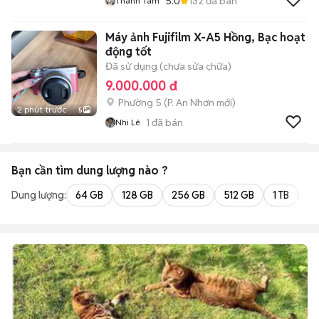
5.0
132
đã bán
Thanh Tâm
Máy ảnh Fujifilm X-A5 Hồng, Bạc hoạt
động tốt
Đã sử dụng (chưa sửa chữa)
9.000.000 đ
Phường 5
(
P. An Nhơn
mới)
2 phút trước
5
1
đã bán
Nhi Lê
Bạn cần tìm
dung lượng
nào ?
Dung lượng:
64 GB
128 GB
256 GB
512 GB
1 TB
2 