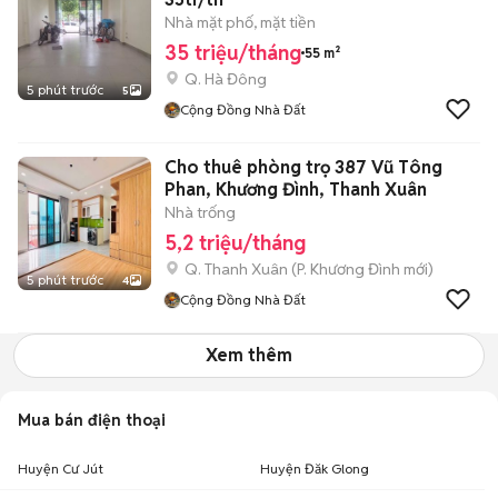
Nhà mặt phố, mặt tiền
35 triệu/tháng
55 m²
Q. Hà Đông
5 phút trước
5
Cộng Đồng Nhà Đất
Cho thuê phòng trọ 387 Vũ Tông
Phan, Khương Đình, Thanh Xuân
Nhà trống
5,2 triệu/tháng
Q. Thanh Xuân
(
P. Khương Đình
mới)
5 phút trước
4
Cộng Đồng Nhà Đất
Xem thêm
Mua bán điện thoại
Huyện Cư Jút
Huyện Đăk Glong