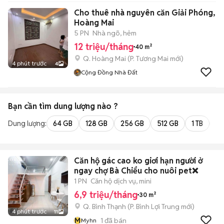
Cho thuê nhà nguyên căn Giải Phóng,
Hoàng Mai
5 PN
Nhà ngõ, hẻm
12 triệu/tháng
40 m²
Q. Hoàng Mai
(
P. Tương Mai
mới)
4 phút trước
4
Cộng Đồng Nhà Đất
Bạn cần tìm
dung lượng
nào ?
Dung lượng:
64 GB
128 GB
256 GB
512 GB
1 TB
2 
Căn hộ gác cao ko giơi hạn người ở
ngay chợ Bà Chiểu cho nuôi pet❌
1 PN
Căn hộ dịch vụ, mini
6,9 triệu/tháng
30 m²
Q. Bình Thạnh
(
P. Bình Lợi Trung
mới)
4 phút trước
11
M
1
đã bán
Myhn