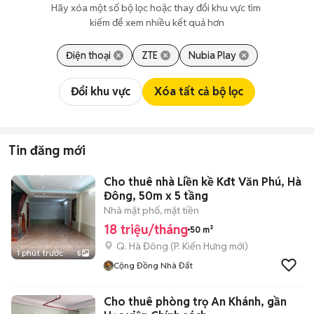
Hãy xóa một số bộ lọc hoặc thay đổi khu vực tìm 
kiếm để xem nhiều kết quả hơn
Điện thoại
ZTE
Nubia Play
Đổi khu vực
Xóa tất cả bộ lọc
Tin đăng mới
Cho thuê nhà Liền kề Kđt Văn Phú, Hà
Đông, 50m x 5 tầng
Nhà mặt phố, mặt tiền
18 triệu/tháng
50 m²
Q. Hà Đông
(
P. Kiến Hưng
mới)
1 phút trước
5
Cộng Đồng Nhà Đất
Cho thuê phòng trọ An Khánh, gần