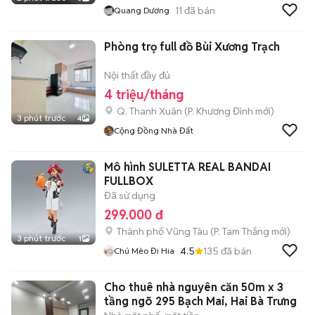
11
đã bán
Quang Dương
Phòng trọ full đồ Bùi Xương Trạch
Nội thất đầy đủ
4 triệu/tháng
Q. Thanh Xuân
(
P. Khương Đình
mới)
3 phút trước
4
Cộng Đồng Nhà Đất
Mô hình SULETTA REAL BANDAI
FULLBOX
Đã sử dụng
299.000 đ
Thành phố Vũng Tàu
(
P. Tam Thắng
mới)
3 phút trước
1
4.5
135
đã bán
Chú Mèo Đi Hia
Cho thuê nhà nguyên căn 50m x 3
tầng ngõ 295 Bạch Mai, Hai Bà Trưng