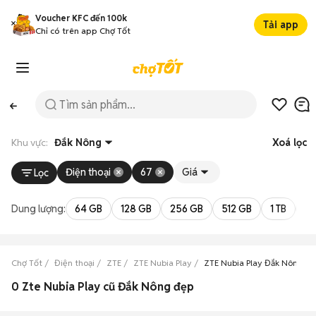
Voucher KFC đến 100k
Tải app
Chỉ có trên app Chợ Tốt
Khu vực:
Đắk Nông
Xoá lọc
Điện thoại
67
Giá
Lọc
Dung lượng:
64 GB
128 GB
256 GB
512 GB
1 TB
2 
Chợ Tốt
Điện thoại
ZTE
ZTE Nubia Play
ZTE Nubia Play Đắk Nông
0 Zte Nubia Play cũ Đắk Nông đẹp