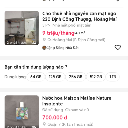
Cho thuê nhà nguyên căn mặt ngõ
230 Định Công Thượng, Hoàng Mai
3 PN
Nhà mặt phố, mặt tiền
9 triệu/tháng
40 m²
Q. Hoàng Mai
(
P. Định Công
mới)
2 phút trước
5
Cộng Đồng Nhà Đất
Bạn cần tìm
dung lượng
nào ?
Dung lượng:
64 GB
128 GB
256 GB
512 GB
1 TB
2 
Nước hoa Maison Matine Nature
Insolente
Đã sử dụng
Cả nam và nữ
700.000 đ
Quận 7
(
P. Tân Thuận
mới)
2 phút trước
3