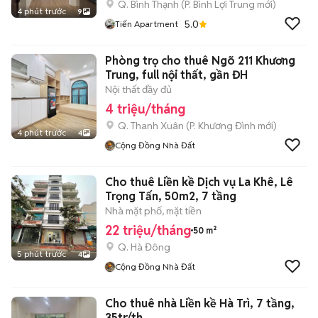
Q. Bình Thạnh
(
P. Bình Lợi Trung
mới)
4 phút trước
9
5.0
Tiến Apartment
Phòng trọ cho thuê Ngõ 211 Khương
Trung, full nội thất, gần ĐH
Nội thất đầy đủ
4 triệu/tháng
Q. Thanh Xuân
(
P. Khương Đình
mới)
4 phút trước
4
Cộng Đồng Nhà Đất
Cho thuê Liền kề Dịch vụ La Khê, Lê
Trọng Tấn, 50m2, 7 tầng
Nhà mặt phố, mặt tiền
22 triệu/tháng
50 m²
Q. Hà Đông
5 phút trước
4
Cộng Đồng Nhà Đất
Cho thuê nhà Liền kề Hà Trì, 7 tầng,
35tr/th