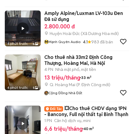
Amply Alpine/Luxman LV-103u Đen
Đã sử dụng
2.800.000 đ
Huyện Hoài Đức
(
Xã Dương Hòa
mới)
M
4.1
983
đã bán
Mạnh Quyên Audio
4 phút trước
6
Cho thuê nhà 33m2 Định Công
Thượng, Hoàng Mai, Hà Nội
4 PN
Nhà mặt phố, mặt tiền
13 triệu/tháng
33 m²
Q. Hoàng Mai
(
P. Định Công
mới)
4 phút trước
5
Cộng Đồng Nhà Đất
💥Cho thuê CHDV dạng 1PN
- Bancony, Full nội thất tại Bình Thạnh
1 PN
Căn hộ dịch vụ, mini
6,6 triệu/tháng
40 m²