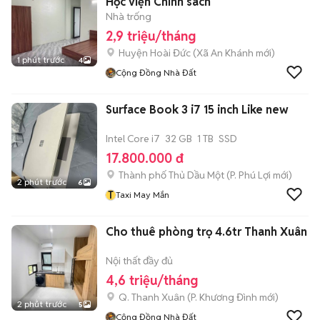
Học viện Chính sách
Nhà trống
2,9 triệu/tháng
Huyện Hoài Đức
(
Xã An Khánh
mới)
1 phút trước
4
Cộng Đồng Nhà Đất
Surface Book 3 i7 15 inch Like new
Intel Core i7
32 GB
1 TB
SSD
17.800.000 đ
Thành phố Thủ Dầu Một
(
P. Phú Lợi
mới)
2 phút trước
6
T
Taxi May Mắn
Cho thuê phòng trọ 4.6tr Thanh Xuân
Nội thất đầy đủ
4,6 triệu/tháng
Q. Thanh Xuân
(
P. Khương Đình
mới)
2 phút trước
5
Cộng Đồng Nhà Đất