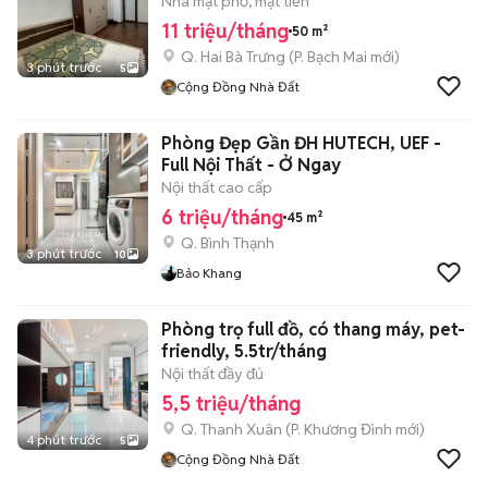
Nhà mặt phố, mặt tiền
11 triệu/tháng
50 m²
Q. Hai Bà Trưng
(
P. Bạch Mai
mới)
3 phút trước
5
Cộng Đồng Nhà Đất
Phòng Đẹp Gần ĐH HUTECH, UEF -
Full Nội Thất - Ở Ngay
Nội thất cao cấp
6 triệu/tháng
45 m²
Q. Bình Thạnh
3 phút trước
10
Bảo Khang
Phòng trọ full đồ, có thang máy, pet-
friendly, 5.5tr/tháng
Nội thất đầy đủ
5,5 triệu/tháng
Q. Thanh Xuân
(
P. Khương Đình
mới)
4 phút trước
5
Cộng Đồng Nhà Đất