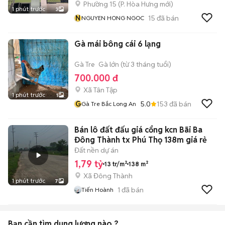
Phường 15
(
P. Hòa Hưng
mới)
1 phút trước
3
N
15
đã bán
NGUYEN HONG NGOC
Gà mái bông cái 6 lạng
Gà Tre
Gà lớn (từ 3 tháng tuổi)
700.000 đ
Xã Tân Tập
1 phút trước
1
G
5.0
153
đã bán
Gà Tre Bắc Long An
Bán lô đất đấu giá cổng kcn Bãi Ba
Đông Thành tx Phú Thọ 138m giá rẻ
Đất nền dự án
1,79 tỷ
13 tr/m²
138 m²
Xã Đông Thành
1 phút trước
7
1
đã bán
Tiến Hoành
Bạn cần tìm
dung lượng
nào ?