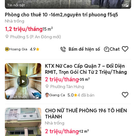
Tin nổi bật
12
+
2
Phòng cho thuê 10 -16m2,nguyên tri phuong f5q5
Nhà trống
1,2 triệu/tháng
15 m²
Phường 5
(
P. An Đông
mới)
H
4.9
Bấm để hiện số
Chat
Hoang Gia
KTX Nữ Cao Cấp Quận 7 – Đối Diện
RMIT, Trọn Gói Chỉ Từ 2 Triệu/Tháng
2 triệu/tháng
35 m²
Phường Tân Hưng
5.0
4
đã bán
Giang Ca
1 phút trước
9
CHO NỮ THUÊ PHÒNG 196 TÔ HIẾN
THÀNH
Nhà trống
2 triệu/tháng
12 m²