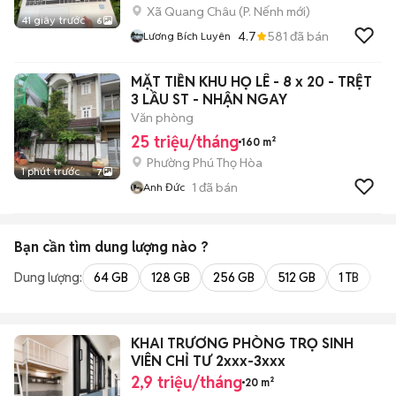
Xã Quang Châu
(
P. Nếnh
mới)
41 giây trước
6
4.7
581
đã bán
Lương Bích Luyên
MẶT TIỀN KHU HỌ LÊ - 8 x 20 - TRỆT
3 LẦU ST - NHẬN NGAY
Văn phòng
25 triệu/tháng
160 m²
Phường Phú Thọ Hòa
1 phút trước
7
1
đã bán
Anh Đức
Bạn cần tìm
dung lượng
nào ?
Dung lượng:
64 GB
128 GB
256 GB
512 GB
1 TB
2 
KHAI TRƯƠNG PHÒNG TRỌ SINH
VIÊN CHỈ TƯ 2xxx-3xxx
2,9 triệu/tháng
20 m²