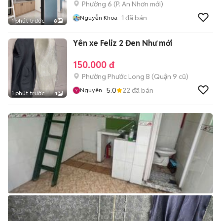
Phường 6
(
P. An Nhơn
mới)
1
đã bán
Nguyễn Khoa
1 phút trước
8
Yên xe Feliz 2 Đen Như mới
150.000 đ
Phường Phước Long B (Quận 9 cũ)
5.0
22
đã bán
Nguyên
1 phút trước
1