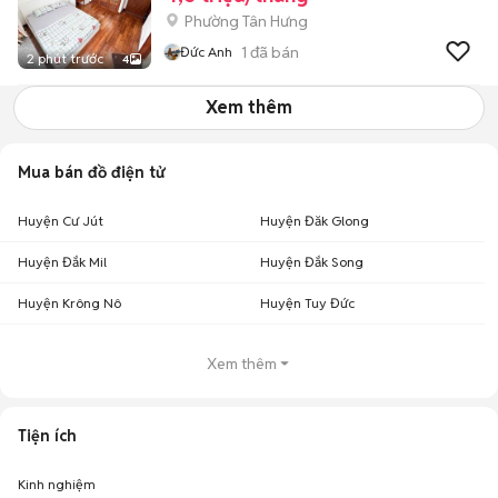
Phường Tân Hưng
1
đã bán
Đức Anh
2 phút trước
4
Xem thêm
Mua bán đồ điện tử
Huyện Cư Jút
Huyện Đăk Glong
Huyện Đắk Mil
Huyện Đắk Song
Huyện Krông Nô
Huyện Tuy Đức
Xem thêm
Tiện ích
Kinh nghiệm