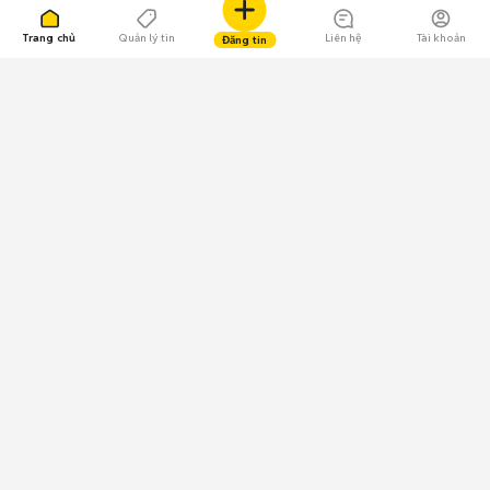
Trang chủ
Quản lý tin
Liên hệ
Tài khoản
Đăng tin
109.000 Bình chọn
Tải ứng dụng Chợ Tốt
Về Chợ Tốt
Quy chế sàn
Chính sách bảo mật
Giải quyết tranh chấp
CÔNG TY TNHH CHỢ TỐT - Người đại diện theo pháp luật:
Nguyễn Trọng Tấn; GPDKKD: 0312120782 do Sở KH & ĐT TP.HCM cấp ngày
11/01/2013;
GPMXH: 185/GP-BTTTT do Bộ Thông tin và Truyền thông
cấp ngày 09/07/2024 - Chịu trách nhiệm
nội dung: Trần Hoàng Ly.
Chính sách sử dụng
Địa chỉ: Tầng 18, Toà nhà UOA, Số 6 đường Tân Trào, Phường Tân Mỹ,