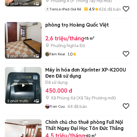
Phường 8
(
P. Thông Tây Hội
mới)
2 phút trước
5
4.9
426
đã bán
TienLe-IPad Giá Rẻ
phòng trọ Hoàng Quốc Việt
2,6 triệu/tháng
15 m²
Phường Nghĩa Đô
1.0
Tâm Real
2 phút trước
5
Máy in hóa đơn Xprinter XP-K200U
Đen Đã sử dụng
Đã sử dụng
450.000 đ
Xã Phùng Xá
(
Xã Tây Phương
mới)
2 phút trước
4
44
đã bán
Tran Cuu
Chính chủ cho thuê phòng Full Nội
Thất Ngay Đại Học Tôn Đức Thắng
4,5 triệu/tháng
40 m²