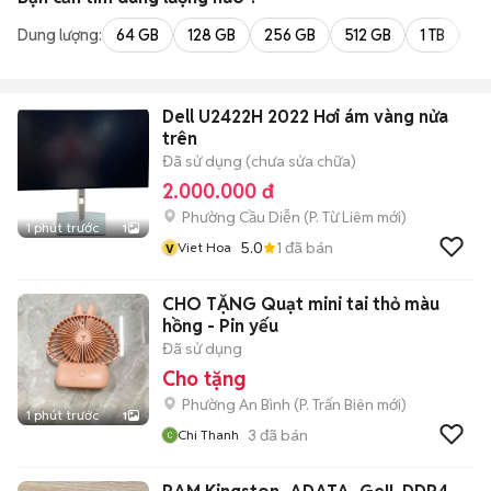
Dung lượng:
64 GB
128 GB
256 GB
512 GB
1 TB
2 
Dell U2422H 2022 Hơi ám vàng nửa
trên
Đã sử dụng (chưa sửa chữa)
2.000.000 đ
Phường Cầu Diễn
(
P. Từ Liêm
mới)
1 phút trước
1
v
5.0
1
đã bán
Viet Hoa
CHO TẶNG Quạt mini tai thỏ màu
hồng - Pin yếu
Đã sử dụng
Cho tặng
Phường An Bình
(
P. Trấn Biên
mới)
1 phút trước
1
3
đã bán
Chi Thanh