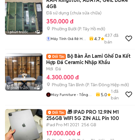
RAM Kingston, ADATA, GeIL DDR4
4GB
Đã sử dụng (chưa sửa chữa)
350.000 đ
Phường Bưởi
(
P. Tây Hồ
mới)
1 phút trước
1
437
đã
4.7
Máy Tính Giá Rẻ Hà
bán
Nôi
Bộ Bàn Ăn Lami Ghế Da Kết
Hợp Đá Ceramic Nhập Khẩu
Mới
Đá
4.300.000 đ
Phường Tân Bình
(
P. Tân Đông Hiệp
mới)
2 phút trước
6
1
đã
5.0
Mizy Furniture - Tổng
bán
Kho Nội Thất Sỉ Lẻ
🎁 IPAD PRO 12.9IN M1
256GB WIFI 5G ZIN ALL Pin 100
iPad Pro M1 2021
256 GB
17.000.000 đ