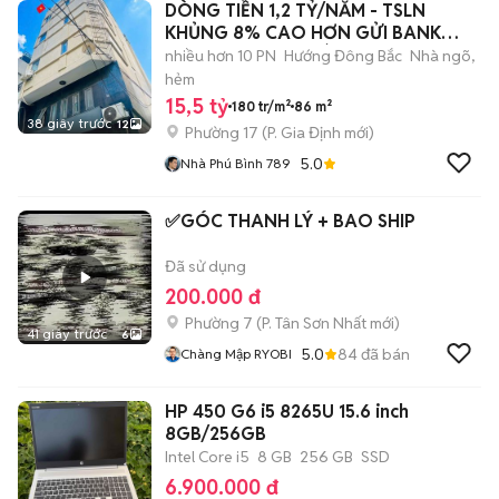
DÒNG TIỀN 1,2 TỶ/NĂM - TSLN
KHỦNG 8% CAO HƠN GỬI BANK
15CHDV THANG MÁY
nhiều hơn 10 PN
Hướng Đông Bắc
Nhà ngõ,
hẻm
15,5 tỷ
180 tr/m²
86 m²
38 giây trước
12
Phường 17
(
P. Gia Định
mới)
5.0
Nhà Phú Bình 789
✅GÓC THANH LÝ + BAO SHIP
Đã sử dụng
200.000 đ
Phường 7
(
P. Tân Sơn Nhất
mới)
41 giây trước
6
5.0
84
đã bán
Chàng Mập RYOBI
HP 450 G6 i5 8265U 15.6 inch
8GB/256GB
Intel Core i5
8 GB
256 GB
SSD
6.900.000 đ