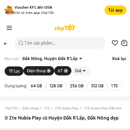
Voucher KFC đến 100k
Tải app
Chỉ có trên app Chợ Tốt
Khu vực:
Đắk Nông, Huyện Đắk R'Lấp
Xoá lọc
Điện thoại
67
Giá
Lọc
Dung lượng:
64 GB
128 GB
256 GB
512 GB
1 TB
2 
Chợ Tốt
Điện thoại
ZTE
ZTE Nubia Play
ZTE Nubia Play Đắk Nông
0 Zte Nubia Play cũ Huyện Đắk R'Lấp, Đắk Nông đẹp