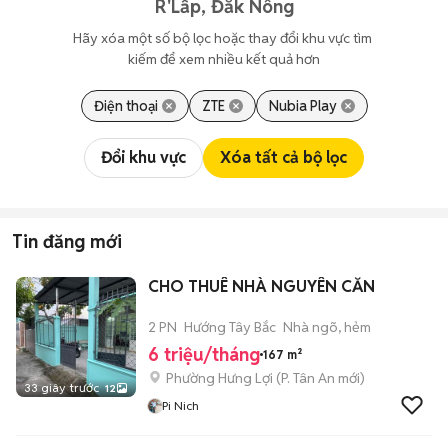
R'Lấp, Đắk Nông
Hãy xóa một số bộ lọc hoặc thay đổi khu vực tìm 
kiếm để xem nhiều kết quả hơn
Điện thoại
ZTE
Nubia Play
Đổi khu vực
Xóa tất cả bộ lọc
Tin đăng mới
CHO THUÊ NHÀ NGUYÊN CĂN
2 PN
Hướng Tây Bắc
Nhà ngõ, hẻm
6 triệu/tháng
167 m²
Phường Hưng Lợi
(
P. Tân An
mới)
33 giây trước
12
Pi Nich