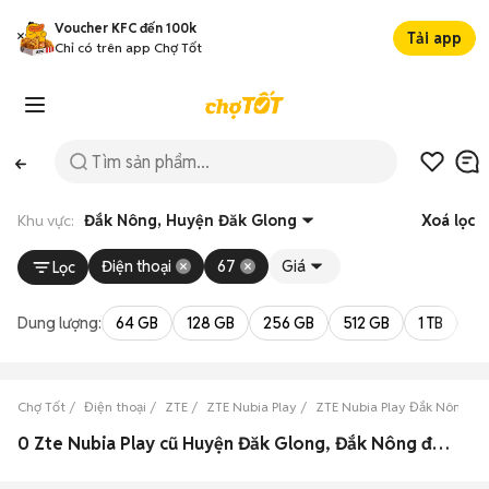
Voucher KFC đến 100k
Tải app
Chỉ có trên app Chợ Tốt
Khu vực:
Đắk Nông, Huyện Đăk Glong
Xoá lọc
Điện thoại
67
Giá
Lọc
Dung lượng:
64 GB
128 GB
256 GB
512 GB
1 TB
2 
Chợ Tốt
Điện thoại
ZTE
ZTE Nubia Play
ZTE Nubia Play Đắk Nông
0 Zte Nubia Play cũ Huyện Đăk Glong, Đắk Nông đẹp