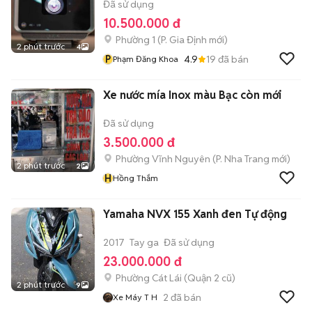
Đã sử dụng
10.500.000 đ
Phường 1
(
P. Gia Định
mới)
2 phút trước
4
P
4.9
19
đã bán
Phạm Đăng Khoa
Xe nước mía Inox màu Bạc còn mới
Đã sử dụng
3.500.000 đ
Phường Vĩnh Nguyên
(
P. Nha Trang
mới)
2 phút trước
2
H
Hồng Thắm
Yamaha NVX 155 Xanh đen Tự động
2017
Tay ga
Đã sử dụng
23.000.000 đ
Phường Cát Lái (Quận 2 cũ)
2 phút trước
9
2
đã bán
Xe Máy T H