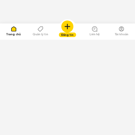
Trang chủ
Quản lý tin
Liên hệ
Tài khoản
Đăng tin
109.000 Bình chọn
Tải ứng dụng Chợ Tốt
Về Chợ Tốt
Quy chế sàn
Chính sách bảo mật
Giải quyết tranh chấp
CÔNG TY TNHH CHỢ TỐT - Người đại diện theo pháp luật:
Nguyễn Trọng Tấn; GPDKKD: 0312120782 do Sở KH & ĐT TP.HCM cấp ngày
11/01/2013;