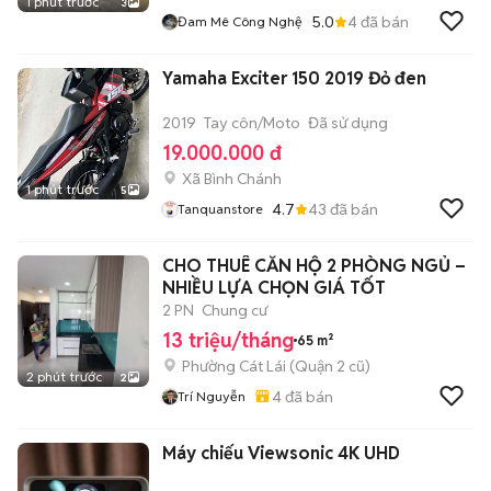
1 phút trước
3
5.0
4
đã bán
Đam Mê Công Nghệ
Yamaha Exciter 150 2019 Đỏ đen
2019
Tay côn/Moto
Đã sử dụng
19.000.000 đ
Xã Bình Chánh
1 phút trước
5
4.7
43
đã bán
Tanquanstore
CHO THUÊ CĂN HỘ 2 PHÒNG NGỦ –
NHIỀU LỰA CHỌN GIÁ TỐT
2 PN
Chung cư
13 triệu/tháng
65 m²
Phường Cát Lái (Quận 2 cũ)
2 phút trước
2
4
đã bán
Trí Nguyễn
Máy chiếu Viewsonic 4K UHD