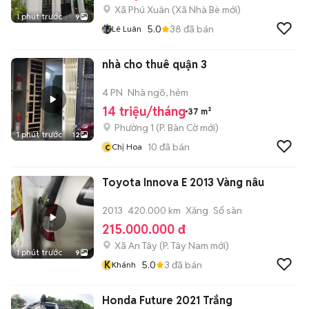
Xã Phú Xuân
(
Xã Nhà Bè
mới)
1 phút trước
9
5.0
38
đã bán
Lê Luân
nhà cho thuê quận 3
4 PN
Nhà ngõ, hẻm
14 triệu/tháng
37 m²
Phường 1
(
P. Bàn Cờ
mới)
1 phút trước
12
c
10
đã bán
Chị Hoa
Toyota Innova E 2013 Vàng nâu
2013
420.000 km
Xăng
Số sàn
215.000.000 đ
Xã An Tây
(
P. Tây Nam
mới)
1 phút trước
9
K
5.0
3
đã bán
Khánh
Honda Future 2021 Trắng