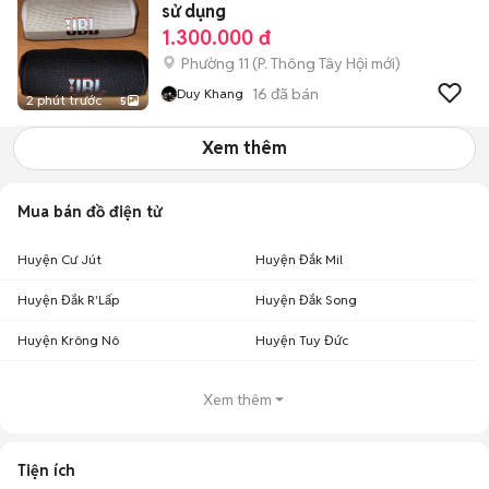
sử dụng
1.300.000 đ
Phường 11
(
P. Thông Tây Hội
mới)
16
đã bán
Duy Khang
2 phút trước
5
Xem thêm
Mua bán đồ điện tử
Huyện Cư Jút
Huyện Đắk Mil
Huyện Đắk R'Lấp
Huyện Đắk Song
Huyện Krông Nô
Huyện Tuy Đức
Xem thêm
Tiện ích