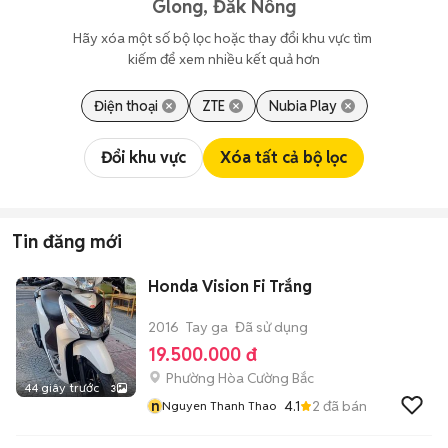
Glong, Đắk Nông
Hãy xóa một số bộ lọc hoặc thay đổi khu vực tìm 
kiếm để xem nhiều kết quả hơn
Điện thoại
ZTE
Nubia Play
Đổi khu vực
Xóa tất cả bộ lọc
Tin đăng mới
Honda Vision Fi Trắng
2016
Tay ga
Đã sử dụng
19.500.000 đ
Phường Hòa Cường Bắc
44 giây trước
3
n
4.1
2
đã bán
Nguyen Thanh Thao