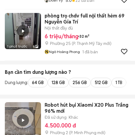
5.0
22
đã bán
Doãn Vỹ
phòng trọ chdv full nội thất hẻm 69
Nguyễn Gia Trí
Nội thất đầy đủ
6 triệu/tháng
32 m²
Phường 25
(
P. Thạnh Mỹ Tây
mới)
1 phút trước
5
N
1
đã bán
Ngô Hoàng Phong
Bạn cần tìm
dung lượng
nào ?
Dung lượng:
64 GB
128 GB
256 GB
512 GB
1 TB
2 
Robot hút bụi Xiaomi X20 Plus Trắng
96% mới
Đã sử dụng
Khác
4.500.000 đ
Phường 2
(
P. Minh Phụng
mới)