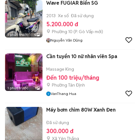
Wave FUGIAR Biển SG
2013
Xe số
Đã sử dụng
5.200.000 đ
Phường 10
(
P. Gò Vấp
mới)
1 phút trước
5
Nguyễn Văn Dũng
Cần tuyển 10 nữ nhân viên Spa
Massage King
Đến 100 triệu/tháng
Phường Tân Định
1 phút trước
1
VanThang Hua
Máy bơm chìm 80W Xanh Đen
Đã sử dụng
300.000 đ
Xã Yên Thắng