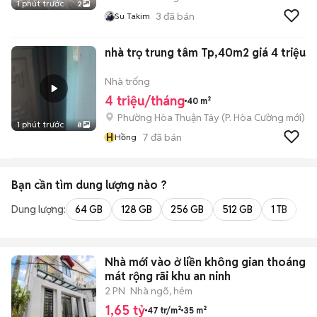
1 phút trước
2
3
đã bán
Su Takim
nhà trọ trung tâm Tp,40m2 giá 4 triệu
Nhà trống
4 triệu/tháng
40 m²
Phường Hòa Thuận Tây
(
P. Hòa Cường
mới)
1 phút trước
8
H
7
đã bán
Hồng
Bạn cần tìm
dung lượng
nào ?
Dung lượng:
64 GB
128 GB
256 GB
512 GB
1 TB
2 
Nhà mới vào ở liền không gian thoáng
mát rộng rãi khu an ninh
2 PN
Nhà ngõ, hẻm
1,65 tỷ
47 tr/m²
35 m²