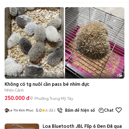
Tin nổi bật
2
Không có tg nuôi cần pass bé nhím đực
Nhím Cảnh
250.000 đ
Phường Trung Mỹ Tây
5.0
6
đã bán
Bấm để hiện số
Chat
Le Thi Kim Phuc
Loa Bluetooth JBL Flip 6 Đen Đã qua