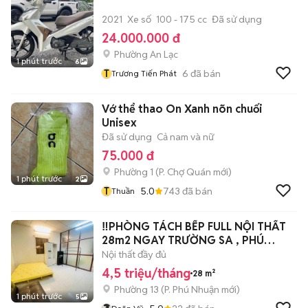
2021
Xe số
100 - 175 cc
Đã sử dụng
24.000.000 đ
Phường An Lạc
1 phút trước
6
T
6
đã bán
Trương Tiến Phát
Vớ thể thao On Xanh nõn chuối
Unisex
Đã sử dụng
Cả nam và nữ
75.000 đ
Phường 1
(
P. Chợ Quán
mới)
1 phút trước
2
T
5.0
743
đã bán
Thuần
‼️PHÒNG TÁCH BẾP FULL NỘI THẤT
28m2 NGAY TRƯỜNG SA , PHÚ
NHUẬN‼️
Nội thất đầy đủ
4,5 triệu/tháng
28 m²
Phường 13
(
P. Phú Nhuận
mới)
1 phút trước
5